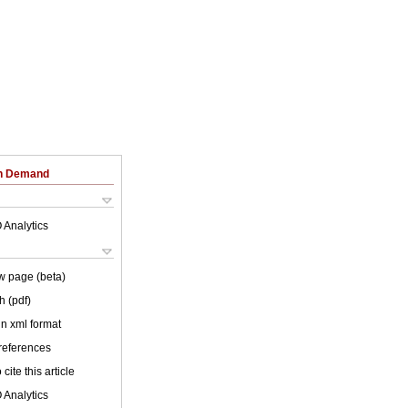
on Demand
 Analytics
w page (beta)
h (pdf)
 in xml format
 references
cite this article
 Analytics