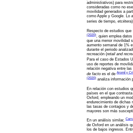
administrativos) para restr
consideradas como no esenc
movilidad generados a part
como Apple y Google. Lo an
series de tiempo, etcétera
Respecto de estudios que r
(2020)
, quien emplea datos
que una menor movilidad s
aumento semanal de 1% en 
durante el periodo analizad
recreación (
retail and recre
Para el caso de Estados 
uso de reportes de movilid
relación negativa entre las
Arom
í
y Cri
de facto
es el de
(2020)
analiza información 
En relación con estudios q
países en el que contrasta 
Oxford, empleando un model
endurecimiento de dichas m
las tasas de contagios y 
mayores son más susceptib
Carr
En un análisis similar,
de Oxford en un análisis q
los de bajos ingresos. Ent