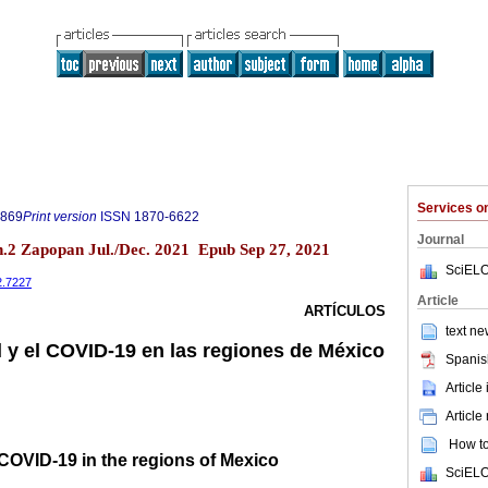
Services 
9869
Print version
ISSN
1870-6622
Journal
.2 Zapopan Jul./Dec. 2021 Epub Sep 27, 2021
SciELO
2.7227
Article
ARTÍCULOS
text ne
l y el COVID-19 en las regiones de México
Spanis
Article
Article
How to 
 COVID-19 in the regions of Mexico
SciELO