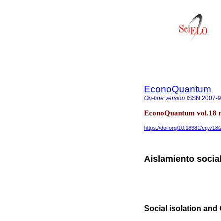
EconoQuantum
On-line version
ISSN
2007-
EconoQuantum vol.18 n
https://doi.org/10.18381/eq.v18i
Aislamiento socia
Social isolation and