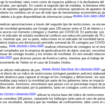
ingir la movilidad, tales como cierre de espacios públicos o la declaratoria del
iales, por ejemplo. En cuanto al segundo tipo de medidas, la literatura refie
ir de reportes agregados por empresas de sistemas operativos de aparatos de 
terior se combina con el uso de todo tipo de herramientas econométricas (p
Brodeur, Gray, Islam y Bhu
) debido a la gran disponibilidad de información (véase
ealizan aproximaciones a través del segundo tipo de restricciones, se encue
 de movilidad generados por Google para 130 países entre el 15 de febrero y
e asocia con menores contagios y muertes por COVID-19. En particular, sus 
el indicador de estadía residencial conlleva una reducción promedio de 70 
o, mientras que, por su parte, reducciones en el indicador de movilidad hacia
ation
) implica una disminución promedio semanal de 25 contagios por COVID
Engle, Stromme y Zhou (2020)
Unidos,
analizan información de contagios en el niv
ad compilados por la empresa de geolocalización de datos unacast, encontra
 tasas de contagio locales y los niveles de movilidad. En otro estudio relacion
stia (2020)
para diversos países de América Latina, mientras que el trabajo de
proveniente de Twitter en el caso de Estados Unidos.
Jinjarak, Ahmed, Nair-Desai, Xin y Aizenman (2020)
ue utilizan indicadores
de jure
,
uti
el efecto de un índice de restricciones (
stringent pandemic policies
) elaborad
o dinámico para capturar el rezago en los contagios y defunciones, los aut
edidas para reducir la movilidad por parte de los gobiernos tiene un impacto 
defunciones. Asimismo, encontraron que países con un porcentaje mayor de p
les de ser afectados por la pandemia, tanto en contagios como en defuncio
aro, Ferrone y Squarcina (2020)
utilizan la misma base del índice de restricciones
ue considera 166 países, separando los hallazgos tanto para el caso de país
re sus resultados, destaca que las medidas de confinamiento, tales como el c