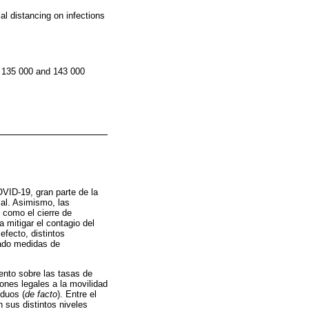
ial distancing on infections
en 135 000 and 143 000
VID-19, gran parte de la
ial. Asimismo, las
 como el cierre de
 mitigar el contagio del
efecto, distintos
tado medidas de
ento sobre las tasas de
ones legales a la movilidad
iduos (
de facto
). Entre el
 sus distintos niveles