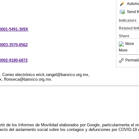
Automat
Send th
Indicators
Related lin
-0001-5491-309X
Share
More
-0003-3570-8562
More
-0002-9180-6872
Permali
 Correo electrónico erick.rangel@banxico.org.mx,
x, ffonseca@banxico.org.mx.
rtir de los Informes de Movilidad elaborados por Google, particularmente el r
efecto del aislamiento social sobre los contagios y defunciones por COVID-19