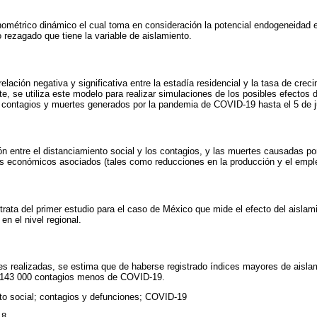
métrico dinámico el cual toma en consideración la potencial endogeneidad en
 rezagado que tiene la variable de aislamiento.
elación negativa y significativa entre la estadía residencial y la tasa de crec
e, se utiliza este modelo para realizar simulaciones de los posibles efectos d
e contagios y muertes generados por la pandemia de COVID-19 hasta el 5 de ju
ción entre el distanciamiento social y los contagios, y las muertes causadas 
os económicos asociados (tales como reducciones en la producción y el empl
ata del primer estudio para el caso de México que mide el efecto del aislam
n el nivel regional.
s realizadas, se estima que de haberse registrado índices mayores de aislam
y 143 000 contagios menos de COVID-19.
to social; contagios y defunciones; COVID-19
18