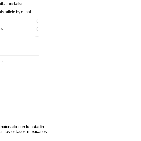
ic translation
is article by e-mail
ks
nk
elacionado con la estadía
 en los estados mexicanos.