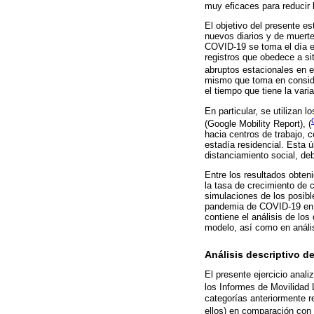
muy eficaces para reducir 
El objetivo del presente es
nuevos diarios y de muert
COVID-19 se toma el día en 
registros que obedece a sit
abruptos estacionales en 
mismo que toma en conside
el tiempo que tiene la vari
En particular, se utilizan 
(Google Mobility Report), (
hacia centros de trabajo, 
estadía residencial. Esta 
distanciamiento social, de
Entre los resultados obteni
la tasa de crecimiento de 
simulaciones de los posibl
pandemia de COVID-19 en el
contiene el análisis de los
modelo, así como en anális
Análisis descriptivo d
El presente ejercicio anal
los Informes de Movilidad
categorías anteriormente r
ellos) en comparación con 