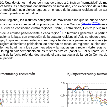
2020. Cuando dichos índices son más cercanos a 0, indican “normalidad” de m
Para todas las categorías consideradas de movilidad, con excepción de la estad
r movilidad hacia dichos lugares; en el caso de la estadía residencial, un a
número positivo en el índice.
nivel regional, las distintas categorías de movilidad a las que se puede acce
Banxico, 2020a
s la clasificación regional propuesta por Banco de México (
) en 
n el cual se consideran cuatro regiones: Norte, Centro Norte, Centro y Sur, m
2
n de la entidad perteneciente a cada región.
En términos generales, a partir 
ución a la baja, con excepción de la estadía residencial. Así, se observa una
ogar, lo que es consistente con una mayor tendencia a permanecer en casa (m
giere aislamiento poblacional se observa en todas las regiones, si bien con 
de movilidad hacia los supermercados y farmacias en la región Norte registró 
 la región Sur permaneció en los mismos niveles (panel b). Por su parte, el í
rtir de la fecha referida, destacando el caso particular de la región Centro,
del periodo.