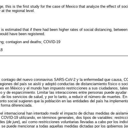
e, this is the first study for the case of Mexico that analyze the effect of soc
t the regional level.
 is estimated that if there had been higher rates of social distancing, betwe
ould have been registered.
ing; contagion and deaths; COVID-19
18
 el contagio del nuevo coronavirus SARS-CoV-2 y la enfermedad que causa, CO
 regiones del país se aisló y adoptó conductas de distanciamiento físico o soc
es en México y el mundo han impuesto restricciones a sus ciudadanos, tales
jo y de esparcimiento. Limitar las interacciones entre personas puede ayudar a
ón de los servicios de salud, y por lo tanto, a reducir el número de muertes. En 
ento social sugieren que la población en las entidades del país ha implemen
 forma diferenciada.
vel internacional han intentado medir el impacto de dichas medidas de aislami
 COVID-19 utilizando, en términos generales, dos tipos de variables: restricci
des (
de jure
), así como restricciones voluntarias llevadas a cabo por los indiv
es se puede mencionar a todas aquellas medidas dictadas por los gobiernos (en