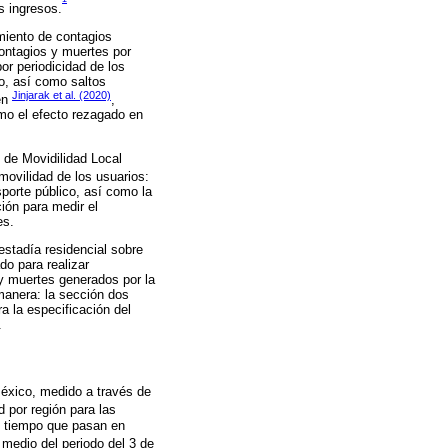
s ingresos.
imiento de contagios
ontagios y muertes por
or periodicidad de los
ro, así como saltos
Jinjarak et al. (2020)
en
,
mo el efecto rezagado en
s de Movidilidad Local
 movilidad de los usuarios:
porte público, así como la
ión para medir el
es.
estadía residencial sobre
do para realizar
 y muertes generados por la
manera: la sección dos
a la especificación del
.
México, medido a través de
 por región para las
el tiempo que pasan en
r medio del periodo del 3 de