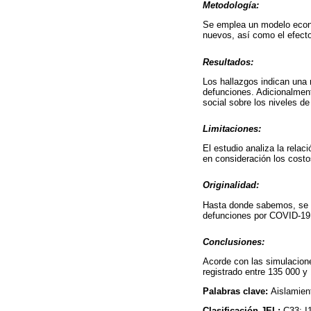
Metodología:
Se emplea un modelo econo
nuevos, así como el efecto
Resultados:
Los hallazgos indican una r
defunciones. Adicionalment
social sobre los niveles d
Limitaciones:
El estudio analiza la rela
en consideración los cost
Originalidad:
Hasta donde sabemos, se tr
defunciones por COVID-19 e
Conclusiones:
Acorde con las simulacione
registrado entre 135 000 
Palabras clave:
Aislamien
Clasificación JEL:
C33; I