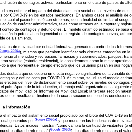
la difusión de contagios activos, particularmente en el caso de países de alto
tudio es estimar el impacto del distanciamiento social en los niveles de crec
es por COVID-19 en los estados mexicanos. En ambos casos el análisis de c
el cual el paciente inició con síntomas, con la finalidad de limitar el sesgo p
uación de carácter administrativo, tales como retrasos en la captura y regist
el conteo de contagios y defunciones. El modelo dinámico estimado se basa 
ración la potencial endogeneidad en el registro de contagios nuevos, así co
able de aislamiento.
los datos de movilidad por entidad federativa generados a partir de los Informe
Google, 2020a
), mismos que permiten identificar seis distintas categorías en la
comercio al menudeo y recreación, farmacias y supermercados, parques, trans
última variable (estadía residencial), la consideramos como la mejor aproximac
bido a que representa el tiempo efectivo que los usuarios pasan en sus hogar
dos destaca que se obtiene un efecto negativo significativo de la variable de 
contagios y defunciones por COVID-19. Asimismo, se utiliza el modelo estima
es efectos del nivel de distanciamiento social sobre los niveles de contagios
 país. Aparte de la introducción, el trabajo está organizado de la siguiente 
 datos de movilidad los Informes de Movilidad Local; la tercera sección muestr
is de los resultados; finalmente, la cuarta sección contiene las conclusiones
e la información
iza el impacto del aislamiento social propiciado por el brote del COVID-19 en 
Google (2020a)
 Local generados por
y que muestran las tendencias de movilidad
eferidas. Estos índices muestran “cómo cambia la cantidad de visitantes (o 
Google, 2020b
nuestros días de referencia” (
). Los días de referencia es el valo