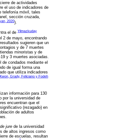
 cierre de actividades
re el uso de indicadores de
telefonía móvil, tales
anel, sección cruzada,
iyan, 2020
).
Yilmazkuday
ntra el de
 el 2 de mayo, encontrando
resultados sugieren que un
contagios y de 7 muertes
 tiendas minoristas y de
-19 y 3 muertes asociadas.
el de condados mediante el
ndo de igual forma una
ado que utiliza indicadores
Kwon, Grady, Feliciano y Fodeh
lizan información para 130
o por la universidad de
ores encuentran que el
significativo (rezagado) en
oblación de adultos
nes.
de jure
de la universidad
es de altos ingresos como
ierre de escuelas, resultan
1