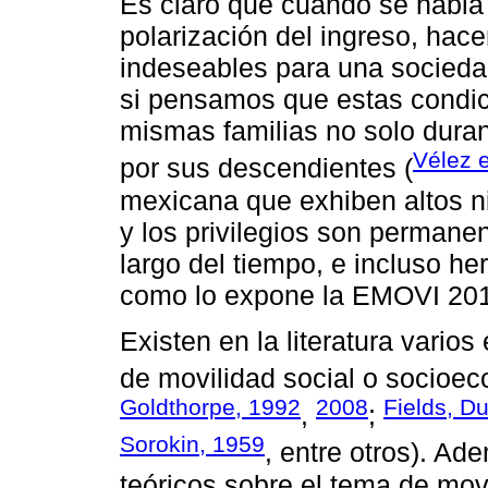
Es claro que cuando se habla 
polarización del ingreso, hac
indeseables para una socieda
si pensamos que estas condic
mismas familias no solo durant
Vélez e
por sus descendientes (
mexicana que exhiben altos ni
y los privilegios son permane
largo del tiempo, e incluso h
como lo expone la EMOVI 20
Existen en la literatura vario
de movilidad social o socioec
Goldthorpe, 1992
2008
Fields, D
,
;
Sorokin, 1959
, entre otros). Ad
teóricos sobre el tema de mov