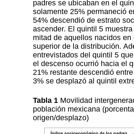
padres se ubicaban en el quin
solamente 25% permaneció en e
54% descendió de estrato so
ascender. El quintil 5 muestr
mitad de aquellos nacidos en
superior de la distribución. 
entrevistados del quintil 5 qu
el descenso ocurrió hacia el qu
21% restante descendió entre l
3% se desplazó al quintil extre
Tabla 1
Movilidad intergenera
población mexicana (porcentaj
origen/desplazo)
Índice socioeconómico de los padres