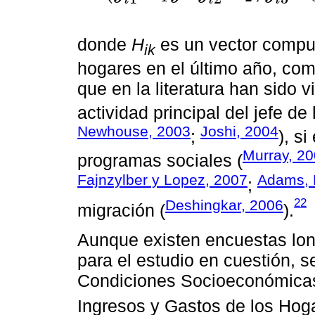
donde
H
es un vector compue
ik
hogares en el último año, co
que en la literatura han sido
actividad principal del jefe de
Newhouse, 2003
Joshi, 2004
;
), s
Murray, 2
programas sociales (
Fajnzylber y Lopez, 2007
Adams, 
;
22
Deshingkar, 2006
migración (
).
Aunque existen encuestas long
para el estudio en cuestión, se
Condiciones Socioeconómicas
Ingresos y Gastos de los Ho