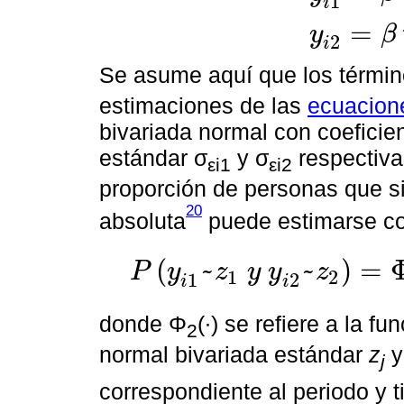
1
i
=
y
β
2
y
i
2
=
β
'
2
x
i
2
+
ε
i
2
i
Se asume aquí que los término
estimaciones de las
ecuacione
bivariada normal con coeficie
estándar σ
y σ
respectiva
εi1
εi2
proporción de personas que si
20
absoluta
puede estimarse c
(
~
~
)
=
P
y
z
y
y
z
1
2
1
2
P
y
i
1
~
z
1
y
y
i
2
~
z
2
=
Φ
2
z
1
-
β
'
1
x
i
2
σ
ε
i
1
,
z
2
-
β
'
2
x
i
2
σ
ε
i
i
i
donde Φ
(∙) se refiere a la f
2
normal bivariada estándar
z
y
j
correspondiente al periodo y 