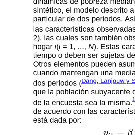
dinámicas de pobreza mediant
sintético, el modelo descrito 
particular de dos periodos. As
las características observada
2), las cuales son también ob
hogar
i
(
i
= 1, ...,
N
). Estas car
tiempo o deben ser sujetas de 
Otros elementos pueden asumi
cuando mantengan una media n
Dang, Lanjouw y S
dos periodos (
que la población subyacente 
1
de la encuesta sea la misma.
de acuerdo con las característ
está dada por:
=
y
β
y
i
1
=
β
'
1
x
i
1
+
ε
i
1