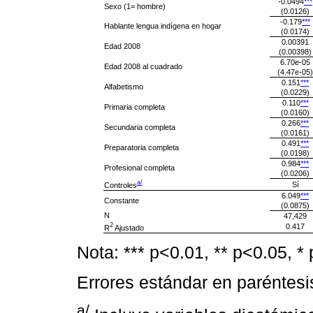
-0.0494
***
Sexo (1= hombre)
(0.0126)
-0.179
***
Hablante lengua indígena en hogar
(0.0174)
0.00391
Edad 2008
(0.00398)
6.70e-05
Edad 2008 al cuadrado
(4.47e-05)
0.151
***
Alfabetismo
(0.0229)
0.110
***
Primaria completa
(0.0160)
0.266
***
Secundaria completa
(0.0161)
0.491
***
Preparatoria completa
(0.0198)
0.984
***
Profesional completa
(0.0206)
a/
Sí
Controles
6.049
***
Constante
(0.0875)
N
47,429
2
0.417
R
Ajustado
Nota: *** p<0.01, ** p<0.05, * 
Errores estándar en paréntesi
a/