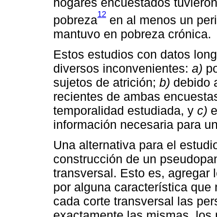
hogares encuestados tuvieron 
12
pobreza
en al menos un peri
mantuvo en pobreza crónica.
Estos estudios con datos lon
diversos inconvenientes:
a)
po
sujetos de atrición;
b)
debido a
recientes de ambas encuestas
temporalidad estudiada, y
c)
e
información necesaria para un
Una alternativa para el estud
construcción de un pseudopan
transversal. Esto es, agregar
por alguna característica que
cada corte transversal las p
exactamente las mismas, los 