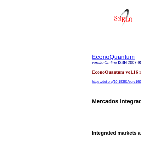
EconoQuantum
versão On-line
ISSN
2007-9
EconoQuantum vol.16 n
https://doi.org/10.18381/eq.v16i
Mercados integrad
Integrated markets a