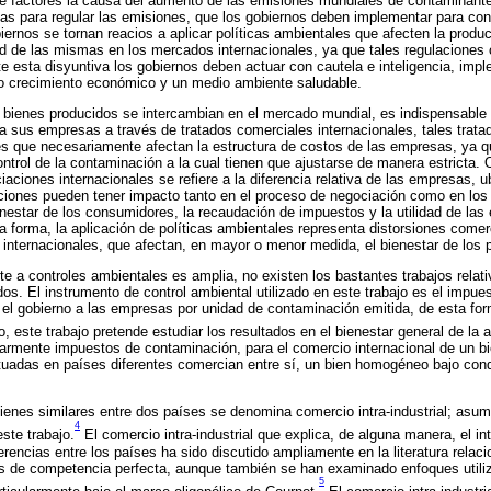
e factores la causa del aumento de las emisiones mundiales de contaminantes
as para regular las emisiones, que los gobiernos deben implementar para cont
biernos se tornan reacios a aplicar políticas ambientales que afecten la prod
ad de las mismas en los mercados internacionales, ya que tales regulaciones 
e esta disyuntiva los gobiernos deben actuar con cautela e inteligencia, im
o crecimiento económico y un medio ambiente saludable.
o bienes producidos se intercambian en el mercado mundial, es indispensable
a sus empresas a través de tratados comerciales internacionales, tales trata
s que necesariamente afectan la estructura de costos de las empresas, ya q
ntrol de la contaminación a la cual tienen que ajustarse de manera estricta. O
aciones internacionales se refiere a la diferencia relativa de las empresas, u
nciones pueden tener impacto tanto en el proceso de negociación como en los
nestar de los consumidores, la recaudación de impuestos y la utilidad de l
a forma, la aplicación de políticas ambientales representa distorsiones comer
internacionales, que afectan, en mayor o menor medida, el bienestar de los 
nte a controles ambientales es amplia, no existen los bastantes trabajos rela
dos. El instrumento de control ambiental utilizado en este trabajo es el impu
el gobierno a las empresas por unidad de contaminación emitida, de esta fo
, este trabajo pretende estudiar los resultados en el bienestar general de la 
larmente impuestos de contaminación, para el comercio internacional de un
uadas en países diferentes comercian entre sí, un bien homogéneo bajo con
ienes similares entre dos países se denomina comercio intra-industrial; asu
4
ste trabajo.
El comercio intra-industrial que explica, de alguna manera, el i
erencias entre los países ha sido discutido ampliamente en la literatura relac
es de competencia perfecta, aunque también se han examinado enfoques util
5