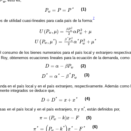
e
P
, esto es,
w
(1)
*
=
=
P
P
P
P
w
=
P
=
P
*
w
7
de utilidad cuasi-lineales para cada país de la forma:
2
β
P
2
(
,
)
=
+
w
U
P
μ
α
P
μ
w
2
w
U
P
w
,
μ
=
β
P
w
2
2
α
P
w
2
+
μ
U
P
w
,
μ
*
=
β
*
P
w
2
2
α
*
P
w
2
+
μ
*
2
*
β
P
2
*
*
*
,
=
+
(
)
w
U
P
μ
α
P
μ
w
2
w
l consumo de los bienes numerarios para el país local y extranjero respecti
de Roy, obtenemos ecuaciones lineales para la ecuación de la demanda, como 
=
−
(2)
D
α
β
P
D
=
α
-
β
P
w
w
(3)
*
*
*
=
−
D
α
β
P
D
*
=
α
*
-
β
*
P
w
w
anda en el país local y en el país extranjero, respectivamente. Además como
lmente integrados se deduce que,
(4)
*
*
+
=
+
D
D
x
x
D
+
D
*
=
x
+
x
*
*
sas en el país local y en el país extranjero, π y π
, están definidos por,
=
(
−
)
−
(5)
π
P
k
x
F
π
=
P
w
-
k
x
-
F
w
(
)
(6)
*
*
*
*
=
−
−
π
P
k
x
F
π
*
=
P
w
-
k
*
x
*
-
F
*
w