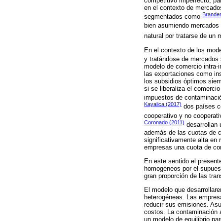
competitivo imperfecto, pa
en el contexto de mercado
Brander
segmentados como
bien asumiendo mercados
natural por tratarse de u
En el contexto de los mod
y tratándose de mercados
modelo de comercio intra-i
las exportaciones como ins
los subsidios óptimos sie
si se liberaliza el comerc
impuestos de contaminació
Kayalica (2017)
dos países c
cooperativo y no cooperati
Coronado (2011)
desarrollan 
además de las cuotas de c
significativamente alta en
empresas una cuota de con
En este sentido el present
homogéneos por el supuest
gran proporción de las tra
El modelo que desarrolla
heterogéneas. Las empresa
reducir sus emisiones. As
costos. La contaminación 
un modelo de equilibrio pa