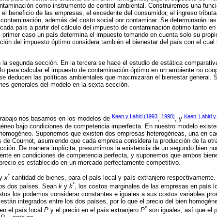
ntaminación como instrumento de control ambiental. Construiremos una funci
el beneficio de las empresas, el excedente del consumidor, el ingreso tributar
contaminación, además del costo social por contaminar. Se determinarán las
cada país a partir del cálculo del impuesto de contaminación óptimo tanto e
 primer caso un país determina el impuesto tomando en cuenta solo su propio
ión del impuesto óptimo considera también el bienestar del país con el cual 
 la segunda sección. En la tercera se hace el estudio de estática comparativ
lo para calcular el impuesto de contaminación óptimo en un ambiente no coop
 deducen las políticas ambientales que maximizarán el bienestar general. S
nes generales del modelo en la sexta sección.
Keen y Lahiri (1993
1998)
Keen, Lahiri y
e trabajo nos basamos en los modelos de
,
, y
éneo bajo condiciones de competencia imperfecta. En nuestro modelo exist
n homogéneo. Suponemos que existen dos empresas heterogéneas, una en ca
s de Cournot, asumiendo que cada empresa considera la producción de la o
ción. De manera implícita, presumimos la existencia de un segundo bien nu
ente en condiciones de competencia perfecta, y suponemos que ambos biene
 precio es establecido en un mercado perfectamente competitivo.
*
y
x
cantidad de bienes, para el país local y país extranjero respectivamente
*
los dos países. Sean
k
y
k
, los costos marginales de las empresas en país lo
stos los podemos considerar constantes e iguales a sus costos variables p
stán integrados entre los dos países, por lo que el precio del bien homogén
*
 en el país local
P
y el precio en el país extranjero
P
son iguales, así que el 