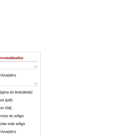
ersonalizados
 Analytics
ágina do texto(beta)
ol (pdf)
 em XML
cias do artigo
itar este artigo
 Analytics