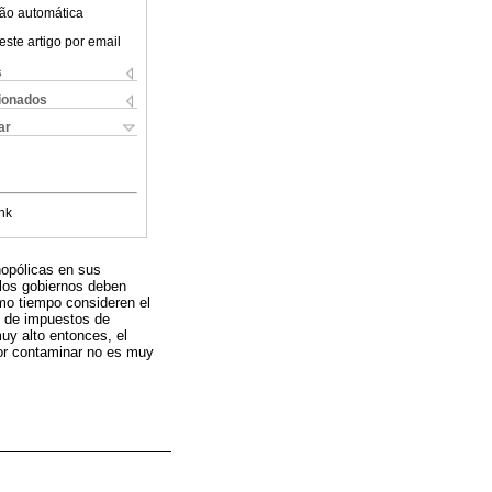
ão automática
este artigo por email
s
cionados
ar
nk
nopólicas en sus
los gobiernos deben
smo tiempo consideren el
n de impuestos de
uy alto entonces, el
por contaminar no es muy