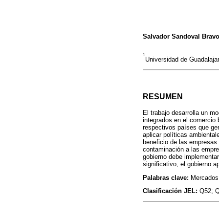
Salvador Sandoval Brav
1
Universidad de Guadalaja
RESUMEN
El trabajo desarrolla un m
integrados en el comercio
respectivos países que ge
aplicar políticas ambienta
beneficio de las empresas
contaminación a las empres
gobierno debe implementar 
significativo, el gobierno 
Palabras clave:
Mercados 
Clasificación JEL:
Q52; Q