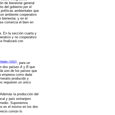
ón de bienestar general
io del gobierno por el
 políticas ambientales que
n un ambiente cooperativo
 bienestar, y en el
se comercia el bien en
a. En la sección cuarta y
erativo y no cooperativo
e finalizará con
 Møller (2002)
, para un
en dos países
A
y
B
que
da uno de los países que
tra empresa como dada
merario producido y
s requieren un único
. Además la producción del
cal y país extranjero
romedio. Suponemos
eo es el mismo en los dos
precio común lo