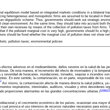
tial equilibrium model based on integrated markets conditions in a bilateral 
cing heterogeneous and monopolistic firms are assumed to be located in their
n oligopolistic scheme. Thus, governments should work out strategic environ
nd clean environment. As the same time, they should take into account both the
their own revenues by means of the collection of pollution taxes from firms
that if the pollutant marginal cost is very high, governments should fix a high 
ions should be fixed whether the marginal cost of pollution does not show very
kets; pollution taxes; environmental policies
 efectos adversos en el medioambiente, daños severos en la salud de las p
osas. De esta manera, el incremento del efecto de invernadero y la temperatur
a y severidad de huracanes, inundaciones, tornados, sequías e incendios son
ntes. En este sentido, la contaminación, es en parte, responsable de los c
2
.
Así mismo, la contaminación afecta de manera directa la salud pública, ya 
mientos respiratorios, intestinales, auditivos, visuales y otros desordenes or
United 
do proporciones alarmantes en las grandes concentraciones urbanas (
 poblacional y el crecimiento económico de los países, ocasionan una mayor
 lo cual provoca el uso intensivo de recursos naturales necesarios para estos