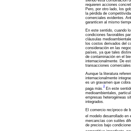
siendo esta combinación d
requieren acciones concret
Pero, por otro lado, los go
la pérdida de competitivid
comerciales evidentes. Ant
garanticen al mismo tiemp
En este sentido, cuando l
condiciones favorables par
cláusulas medioambientale
los costos derivados del co
consideración en las negoci
países, ya que tales disti
de contaminación en el bie
internacionalmente. De est
transacciones comerciales 
Aunque la literatura refere
internacionalmente integra
es un gravamen que cobra 
3
paga más.
En este sentido
medioambientales, particu
empresas heterogéneas sit
integrados.
El comercio recíproco de b
el modelo desarrollado en e
mercancías con sutiles dif
de precios bajo condicion