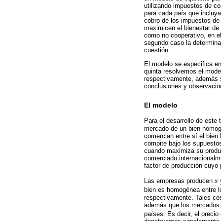
utilizando impuestos de co
para cada país que incluya 
cobro de los impuestos de 
maximicen el bienestar de 
como no cooperativo, en el
segundo caso la determinac
cuestión.
El modelo se especifica en
quinta resolvemos el mode
respectivamente, además se
conclusiones y observacio
El modelo
Para el desarrollo de est
mercado de un bien homog
comercian entre sí el bie
compite bajo los supuesto
cuando maximiza su produc
comerciado internacionalm
factor de producción cuyo
Las empresas producen
x
bien es homogénea entre 
respectivamente. Tales co
además que los mercados e
países. Es decir, el precio