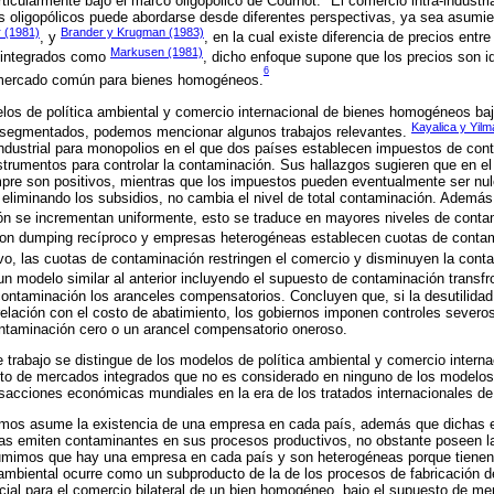
rticularmente bajo el marco oligopólico de Cournot.
El comercio intra-industr
s oligopólicos puede abordarse desde diferentes perspectivas, ya sea asum
 (1981)
Brander y Krugman (1983)
, y
, en la cual existe diferencia de precios ent
Markusen (1981)
 integrados como
, dicho enfoque supone que los precios son i
6
n mercado común para bienes homogéneos.
elos de política ambiental y comercio internacional de bienes homogéneos ba
Kayalica y Yilm
 segmentados, podemos mencionar algunos trabajos relevantes.
ndustrial para monopolios en el que dos países establecen impuestos de con
trumentos para controlar la contaminación. Sus hallazgos sugieren que en el 
mpre son positivos, mientras que los impuestos pueden eventualmente ser nu
io eliminando los subsidios, no cambia el nivel de total contaminación. Ademá
n se incrementan uniformente, esto se traduce en mayores niveles de cont
on dumping recíproco y empresas heterogéneas establecen cuotas de contam
vo, las cuotas de contaminación restringen el comercio y disminuyen la con
un modelo similar al anterior incluyendo el supuesto de contaminación transfro
ontaminación los aranceles compensatorios. Concluyen que, si la desutilidad
 relación con el costo de abatimiento, los gobiernos imponen controles severos
taminación cero o un arancel compensatorio oneroso.
e trabajo se distingue de los modelos de política ambiental y comercio intern
o de mercados integrados que no es considerado en ninguno de los modelos 
nsacciones económicas mundiales en la era de los tratados internacionales de
remos asume la existencia de una empresa en cada país, además que dichas
s emiten contaminantes en sus procesos productivos, no obstante poseen l
umimos que hay una empresa en cada país y son heterogéneas porque tienen 
ambiental ocurre como un subproducto de la de los procesos de fabricación 
rcial para el comercio bilateral de un bien homogéneo, bajo el supuesto de me