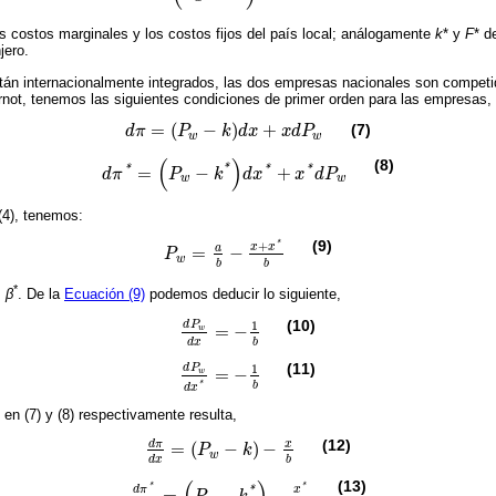
s costos marginales y los costos fijos del país local; análogamente
k
* y
F
* d
jero.
án internacionalmente integrados, las dos empresas nacionales son competid
not, tenemos las siguientes condiciones de primer orden para las empresas,
=
(
−
)
+
(7)
d
π
P
k
d
x
x
d
P
d
π
=
P
w
-
k
d
x
+
x
d
P
w
w
w
(
)
(8)
*
*
*
*
=
−
+
d
π
P
k
d
x
x
d
P
d
π
*
=
P
w
-
k
*
d
x
*
+
x
*
d
P
w
w
w
 (4), tenemos:
(9)
+
*
x
x
a
=
−
P
P
w
=
a
b
-
x
+
x
*
b
w
b
b
*
+
β
. De la
Ecuación (9)
podemos deducir lo siguiente,
1
(10)
d
P
=
−
w
d
P
w
d
x
=
-
1
b
d
x
b
1
(11)
d
P
=
−
w
d
P
w
d
x
*
=
-
1
b
b
*
d
x
 en (7) y (8) respectivamente resulta,
(12)
d
π
x
=
(
−
)
−
P
k
d
π
d
x
=
P
w
-
k
-
x
b
w
d
x
b
(13)
*
*
*
d
π
x
=
−
−