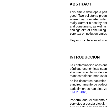
ABSTRACT
This article develops a par
good. Two pollutants-produ
where they compete under a
really warrant a healthy a
and consumers, as well as 
findings aim at concluding 
zero tax on pollution emiss
Key words:
Integrated mar
INTRODUCCIÓN
La contaminación ocasiona
pérdidas económicas cuanti
el aumento en la incidenci
manifestaciones más evide
de los desastres naturales
e indirectamente de padeci
padecimientos han alcanza
[UNEP], 2012
).
Por otro lado, el aumento
servicios a escala global,