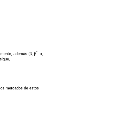
*
vamente, además (β, β
, α,
sigue,
 los mercados de estos