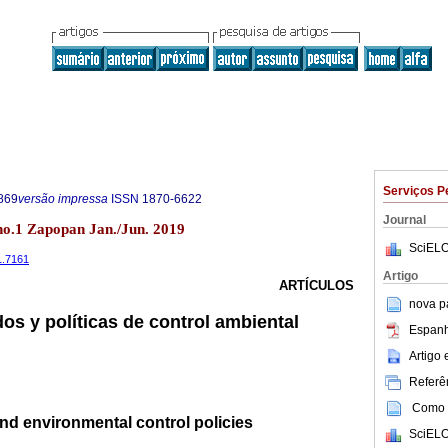
Serviços P
869
versão impressa
ISSN
1870-6622
Journal
o.1 Zapopan Jan./Jun. 2019
SciELO
1.7161
Artigo
ARTÍCULOS
nova p
os y políticas de control ambiental
Espanh
Artigo
Referên
Como c
nd environmental control policies
SciELO