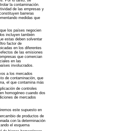
. Por lo tanto, se
rolar la contaminación.
uctividad de las empresas y
constituyen barreras
plementando medidas que
 que los países negocien
dos incluyen también
ue estas deben solventar
tro factor de
bicadas en los diferentes
 efectos de las emisiones
as empresas que comercian
ciales en las
países involucrados.
tivos a los mercados
esto de contaminación, que
rma, el que contamina más
aplicación de controles
 bien homogéneo cuando dos
diciones de mercados
miremos este supuesto en
ntercambio de productos de
ionada con la determinación
izando el esquema