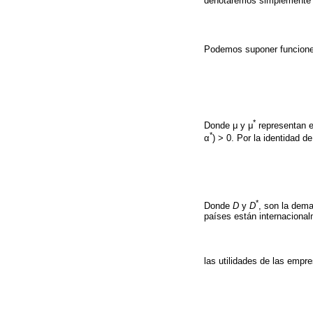
denotaremos simplement
Podemos suponer funciones 
*
Donde μ y μ
representan e
*
α
) > 0. Por la identidad 
*
Donde
D
y
D
, son la dem
países están internaciona
las utilidades de las empre