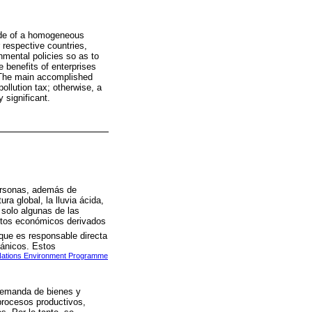
trade of a homogeneous
 respective countries,
mental policies so as to
 benefits of enterprises
. The main accomplished
pollution tax; otherwise, a
 significant.
ersonas, además de
a global, la lluvia ácida,
 solo algunas de las
ostos económicos derivados
que es responsable directa
gánicos. Estos
Nations Environment Programme
 demanda de bienes y
 procesos productivos,