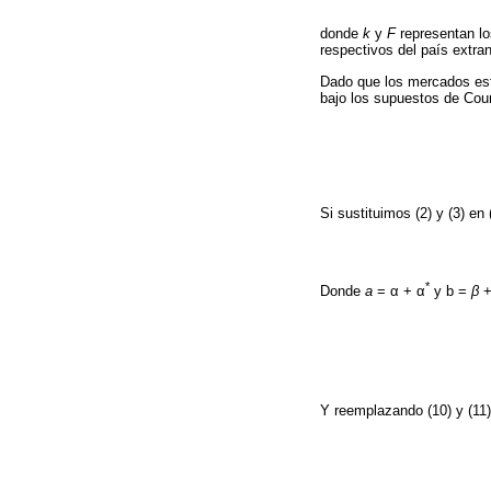
donde
k
y
F
representan lo
respectivos del país extran
Dado que los mercados est
bajo los supuestos de Cour
Si sustituimos (2) y (3) en
*
Donde
a
= α + α
y b =
β
Y reemplazando (10) y (11)