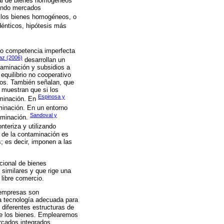
ial de bienes homogéneos
iendo mercados
re los bienes homogéneos, o
dénticos, hipótesis más
jo competencia imperfecta
az (2006)
desarrollan un
taminación y subsidios a
equilibrio no cooperativo
los. También señalan, que
s muestran que si los
Espinosa y
aminación. En
inación. En un entorno
Sandoval y
taminación.
nteriza y utilizando
 de la contaminación es
; es decir, imponen a las
acional de bienes
similares y que rige una
 libre comercio.
 empresas son
a tecnología adecuada para
diferentes estructuras de
de los bienes. Emplearemos
rcados integrados,