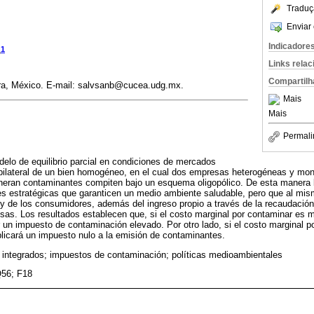
Traduç
Enviar 
Indicadore
1
o
Links rela
Compartilh
ra, México. E-mail: salvsanb@cucea.udg.mx.
Mais
Mais
Permali
odelo de equilibrio parcial en condiciones de mercados
 bilateral de un bien homogéneo, en el cual dos empresas heterogéneas y mo
neran contaminantes compiten bajo un esquema oligopólico. De esta manera 
les estratégicas que garanticen un medio ambiente saludable, pero que al mi
 y de los consumidores, además del ingreso propio a través de la recaudació
as. Los resultados establecen que, si el costo marginal por contaminar es m
un impuesto de contaminación elevado. Por otro lado, si el costo marginal 
aplicará un impuesto nulo a la emisión de contaminantes.
integrados; impuestos de contaminación; políticas medioambientales
56; F18