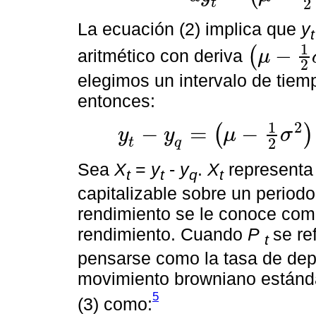
2
t
La ecuación (2) implica que
y
t
1
−
(
aritmético con deriva
μ
μ
-
1
2
σ
2
2
elegimos un intervalo de tiem
entonces:
1
2
−
=
−
(
)
y
y
μ
σ
y
t
-
y
q
=
μ
-
1
2
σ
2
t
-
q
+
(
W
t
-
W
q
)
σ
,
2
t
q
Sea
X
=
y
-
y
.
X
representa
t
t
q
t
capitalizable sobre un period
rendimiento se le conoce como
rendimiento. Cuando
P
se re
t
pensarse como la tasa de dep
movimiento browniano estánda
5
(3) como: