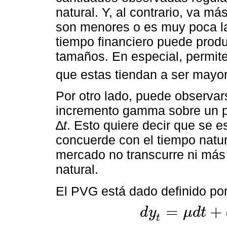
natural. Y, al contrario, va m
son menores o es muy poca la
tiempo financiero puede produ
tamaños. En especial, permit
que estas tiendan a ser mayor
Por otro lado, puede observar
incremento gamma sobre un p
∆
t
. Esto quiere decir que se e
concuerde con el tiempo natur
mercado no transcurre ni más 
natural.
El PVG está dado definido por
=
+
d
y
μ
d
t
d
y
t
=
μ
d
t
+
θ
d
g
t
+
σ
d
W
g
t
,
t