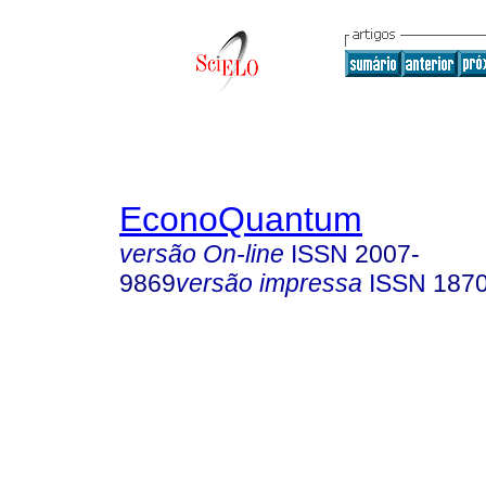
EconoQuantum
versão On-line
ISSN
2007-
9869
versão impressa
ISSN
187