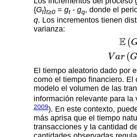
Los incrementos del proceso
{
G
}
=
g
-
g
, donde el per
t
t≥0
t
q
q
. Los incrementos tienen di
varianza:
E
(
E
G
t
=
t
-
q
(
V
a
r
V
a
r
G
t
=
t
-
q
v
.
El tiempo aleatorio dado por 
como el tiempo financiero. El 
modelo el volumen de las tran
información relevante para la 
2009
). En este contexto, pued
más aprisa que el tiempo nat
transacciones y la cantidad d
cantidades observadas regula