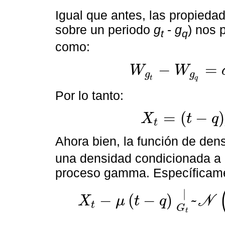
Igual que antes, las propied
sobre un periodo
g
-
g
) nos 
t
q
como:
−
=
W
W
g
g
W
g
t
-
W
g
q
=
σ
G
t
ε
,
ε
~
N
(
0,1
)
.
t
q
Por lo tanto:
=
(
−
)
X
t
q
t
X
t
=
t
-
q
μ
+
θ
G
t
+
σ
G
t
ε
.
Ahora bien, la función de de
una densidad condicionada a l
proceso gamma. Específicam
|
−
(
−
)
~
X
μ
t
q
N
t
X
t
-
μ
t
-
q
~
G
t
|
N
θ
g
t
-
g
q
,
g
t
-
g
q
σ
2
.
G
t