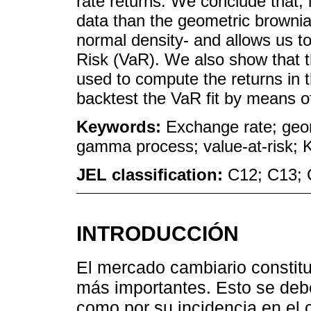
rate returns. We conclude that, 
data than the geometric browni
normal density- and allows us t
Risk (VaR). We also show that t
used to compute the returns in 
backtest the VaR fit by means of
Keywords:
Exchange rate; geo
gamma process; value-at-risk; K
JEL classification:
C12; C13; 
INTRODUCCIÓN
El mercado cambiario constit
más importantes. Esto se debe
como por su incidencia en el