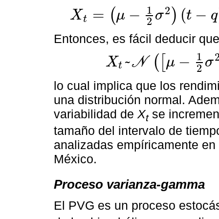
1
2
=
−
(
−
(
)
X
μ
σ
t
q
t
X
t
=
μ
-
1
2
σ
2
t
-
q
+
σ
(
t
-
q
)
ε
,
ε
~
N
(
0,1
)
.
2
Entonces, es fácil deducir que
1
~
−
(
[
X
N
μ
σ
t
X
t
~
N
μ
-
1
2
σ
2
t
-
q
,
t
-
q
σ
,
2
lo cual implica que los rendi
una distribución normal. Adem
variabilidad de
X
se increment
t
tamaño del intervalo de tiemp
analizadas empíricamente en 
México.
Proceso varianza-gamma
El PVG es un proceso estocást