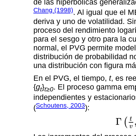
de las hiperbólicas generaliz
Chang (1998)
. Al igual que el 
deriva y uno de volatilidad. S
proceso del rendimiento logar
para el sesgo y otro para la c
normal, el PVG permite model
distribución de probabilidad no
una distribución con figura m
En el PVG, el tiempo,
t
, es r
{
g
}
. El proceso gamma emp
t
t≥0
independientes y estacionari
Schoutens, 2003
(
):
t
Γ
(
Γ
t
v
,
1
v
,
v
>
0
v