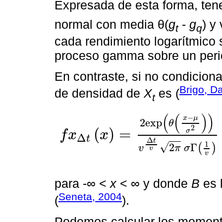
Expresada de esta forma, te
normal con media θ(
g
-
g
) y
t
q
cada rendimiento logarítmico 
proceso gamma sobre un perio
En contraste, si no condicio
Brigo, D
de densidad de
X
es (
t
(
(
)
)
−
x
μ
2
e
x
p
θ
2
(
)
=
σ
f
x
x
Δ
f
x
∆
t
x
=
2
e
x
p
θ
x
-
μ
σ
2
v
∆
t
v
2
π
σ
Γ
1
v
x
-
μ
2
σ
2
v
+
θ
2
∆
t
v
-
1
2
·
B
t
Δ
t
1
√
2
Γ
(
)
v
π
σ
v
v
para -∞ <
x
< ∞ y donde
B
es 
Seneta, 2004
(
).
Podemos calcular los momento