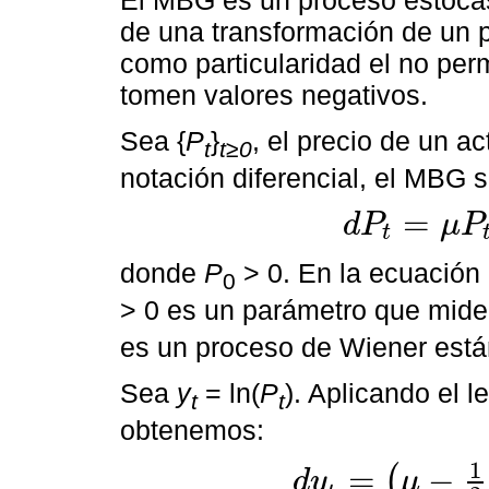
El MBG es un proceso estocás
de una transformación de un 
como particularidad el no perm
tomen valores negativos.
Sea {
P
}
, el precio de un a
t
t≥0
notación diferencial, el MBG 
=
d
P
μ
P
t
d
P
t
=
μ
P
t
+
σ
P
t
d
W
t
,
donde
P
> 0. En la ecuación 
0
> 0 es un parámetro que mide 
es un proceso de Wiener está
Sea
y
= ln(
P
). Aplicando el 
t
t
obtenemos:
1
=
−
(
d
y
μ
d
y
t
=
μ
-
1
2
σ
2
d
t
+
σ
d
W
t
,