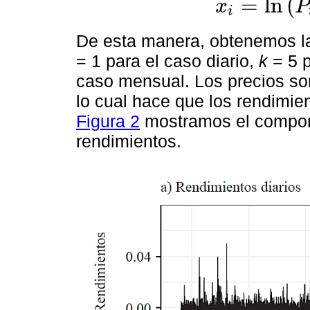
=
ln
(
x
P
i
x
i
=
ln
P
t
i
k
-
l
n
(
P
t
i
-
1
k
)
De esta manera, obtenemos las
= 1 para el caso diario,
k
= 5 
caso mensual. Los precios so
lo cual hace que los rendimie
Figura 2
mostramos el comport
rendimientos.