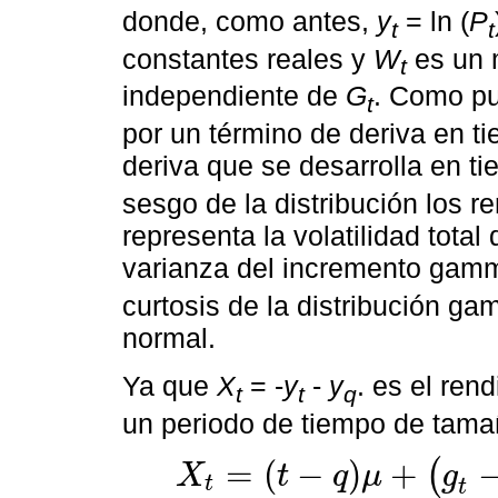
donde, como antes,
y
= ln (
P
t
t
constantes reales y
W
es un 
t
independiente de
G
. Como p
t
por un término de deriva en ti
deriva que se desarrolla en t
sesgo de la distribución los r
representa la volatilidad total
varianza del incremento gam
curtosis de la distribución g
normal.
Ya que
X
= -
y
-
y
. es el ren
t
t
q
un periodo de tiempo de tama
=
(
−
)
+
(
X
t
q
μ
g
t
X
t
=
t
-
q
μ
+
(
g
t
-
g
q
)
θ
+
(
W
g
t
-
W
g
q
)
σ
.
t