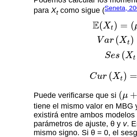
Seneta, 2
para
X
como sigue (
t
E
(
)
=
(
X
t
(
)
V
a
r
X
t
(
S
e
s
X
E
(
X
t
)
=
(
μ
+
θ
)
t
-
q
V
a
r
X
t
=
t
-
q
σ
t
(
)
C
u
r
X
t
(
Puede verificarse que si
μ
μ
+
θ
=
μ
-
1
2
tiene el mismo valor en MBG y
existirá entre ambos modelos 
parámetros de ajuste, θ y
v
. E
mismo signo. Si θ = 0, el sesg