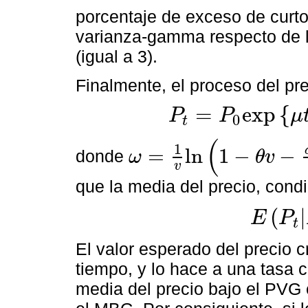
porcentaje de exceso de curto
varianza-gamma respecto de la
(igual a 3).
Finalmente, el proceso del pr
=
e
x
p
{
P
P
μ
0
t
P
t
=
P
0
e
x
p
μ
t
+
θ
g
t
+
σ
W
g
t
+
ω
t
,
(
1
=
l
n
1
−
−
donde
ω
θ
v
ω
=
1
v
l
n
1
-
θ
v
-
σ
2
v
2
v
que la media del precio, condic
(
|
E
P
t
E
P
t
P
0
=
P
0
e
μ
El valor esperado del precio 
tiempo, y lo hace a una tasa 
media del precio bajo el PVG e