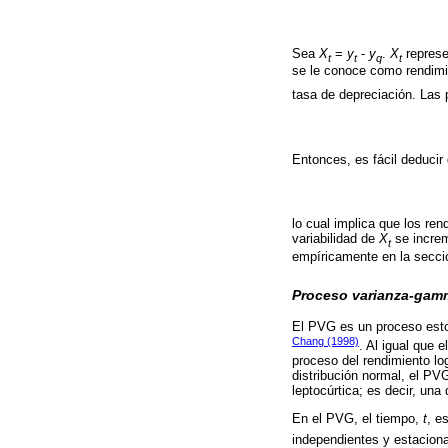
Sea
X
=
y
-
y
.
X
represe
t
t
q
t
se le conoce como rendimi
tasa de depreciación. Las 
Entonces, es fácil deducir
lo cual implica que los re
variabilidad de
X
se increm
t
empíricamente en la secci
Proceso varianza-gam
El PVG es un proceso estoc
Chang (1998)
. Al igual que 
proceso del rendimiento lo
distribución normal, el PV
leptocúrtica; es decir, una
En el PVG, el tiempo,
t
, e
independientes y estaciona