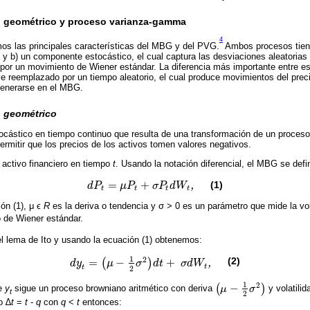
 geométrico y proceso varianza-gamma
4
os las principales características del MBG y del PVG.
Ambos procesos tien
 y b) un componente estocástico, el cual captura las desviaciones aleatorias 
or un movimiento de Wiener estándar. La diferencia más importante entre es
ve reemplazado por un tiempo aleatorio, el cual produce movimientos del pre
 generarse en el MBG.
 geométrico
cástico en tiempo continuo que resulta de una transformación de un proceso
ermitir que los precios de los activos tomen valores negativos.
n activo financiero en tiempo
t
. Usando la notación diferencial, el MBG se def
=
+
(1)
d
P
μ
P
σ
P
d
W
,
d
P
t
=
μ
P
t
+
σ
P
t
d
W
t
,
t
t
t
t
ón (1), μ ϵ
R
es la deriva o tendencia y σ > 0 es un parámetro que mide la vola
 de Wiener estándar.
el lema de Ito y usando la ecuación (1) obtenemos:
1
2
(2)
=
−
+
(
)
d
y
μ
σ
d
t
σ
d
W
,
d
y
t
=
μ
-
1
2
σ
2
d
t
+
σ
d
W
t
,
t
2
t
1
2
(
−
)
ue
y
sigue un proceso browniano aritmético con deriva
μ
σ
y volatilid
μ
-
1
2
σ
2
t
2
o ∆
t
=
t
-
q
con
q
<
t
entonces: