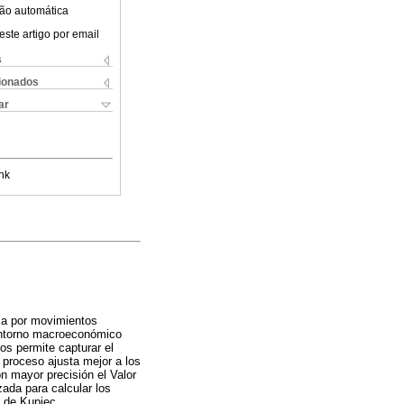
ão automática
este artigo por email
s
cionados
ar
nk
za por movimientos
 entorno macroeconómico
s permite capturar el
 proceso ajusta mejor a los
n mayor precisión el Valor
ada para calcular los
 de Kupiec.