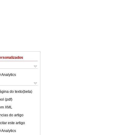
ersonalizados
 Analytics
ágina do texto(beta)
ol (pdf)
 em XML
cias do artigo
itar este artigo
 Analytics