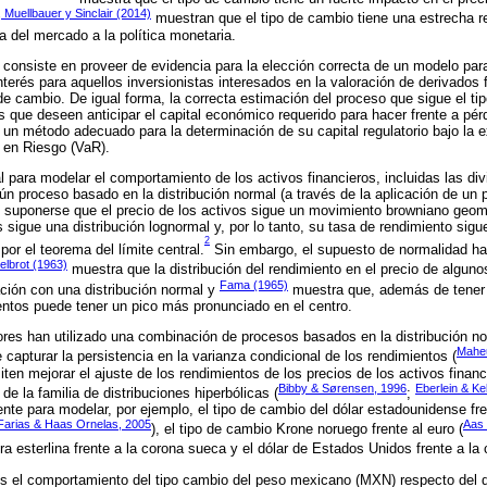
, Muellbauer y Sinclair (2014)
muestran que el tipo de cambio tiene una estrecha re
ta del mercado a la política monetaria.
lo consiste en proveer de evidencia para la elección correcta de un modelo pa
interés para aquellos inversionistas interesados en la valoración de derivados
de cambio. De igual forma, la correcta estimación del proceso que sigue el tip
as que deseen anticipar el capital económico requerido para hacer frente a pér
r un método adecuado para la determinación de su capital regulatorio bajo la e
 en Riesgo (VaR).
al para modelar el comportamiento de los activos financieros, incluidas las di
ún proceso basado en la distribución normal (a través de la aplicación de un
 suponerse que el precio de los activos sigue un movimiento browniano geom
s sigue una distribución lognormal y, por lo tanto, su tasa de rendimiento sigu
2
por el teorema del límite central.
Sin embargo, el supuesto de normalidad ha
lbrot (1963)
muestra que la distribución del rendimiento en el precio de algunos
Fama (1965)
ción con una distribución normal y
muestra que, además de tener
ientos puede tener un pico más pronunciado en el centro.
res han utilizado una combinación de procesos basados en la distribución no
Mahe
 capturar la persistencia en la varianza condicional de los rendimientos (
en mejorar el ajuste de los rendimientos de los precios de los activos financ
Bibby & Sørensen, 1996
Eberlein & Kel
de la familia de distribuciones hiperbólicas (
;
ente para modelar, por ejemplo, el tipo de cambio del dólar estadounidense fr
Farias & Haas Ornelas, 2005
Aas 
), el tipo de cambio Krone noruego frente al euro (
bra esterlina frente a la corona sueca y el dólar de Estados Unidos frente a la
s el comportamiento del tipo cambio del peso mexicano (MXN) respecto del 