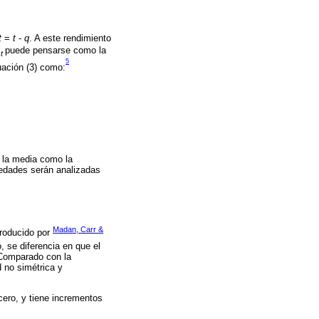
t
=
t
-
q
. A este rendimiento
puede pensarse como la
t
5
uación (3) como:
o la media como la
iedades serán analizadas
Madan, Carr &
troducido por
, se diferencia en que el
. Comparado con la
d no simétrica y
ero, y tiene incrementos