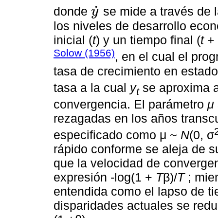
˙
donde
se mide a través de l
y
y
˙
los niveles de desarrollo eco
inicial (
t
) y un tiempo final (
t
+ 
Solow (1956)
, en el cual el pro
tasa de crecimiento en estado
tasa a la cual
y
se aproxima 
t
convergencia. El parámetro
μ
rezagadas en los años transcu
especificado como μ ~
N
(0, σ
rápido conforme se aleja de s
que la velocidad de convergen
expresión -log(1 +
T
β)/
T
; mie
entendida como el lapso de t
disparidades actuales se reduz