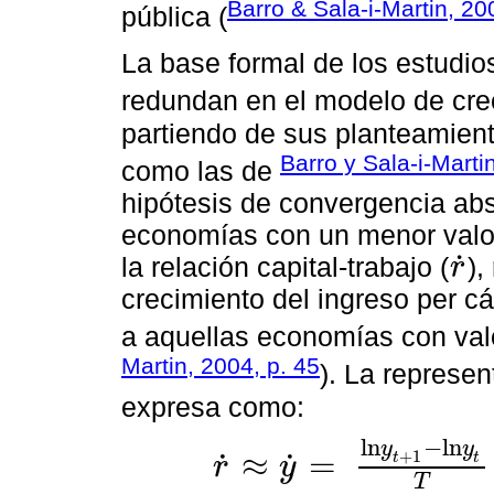
Barro & Sala-i-Martin, 20
pública (
La base formal de los estudio
redundan en el modelo de cr
partiendo de sus planteamient
Barro y Sala-i-Marti
como las de
hipótesis de convergencia abs
economías con un menor valor 
˙
la relación capital-trabajo (
),
r
r
˙
crecimiento del ingreso per cá
a aquellas economías con va
Martin, 2004, p. 45
). La represen
expresa como:
l
n
−
l
n
y
y
≈
=
˙
˙
+
1
t
t
r
y
r
˙
≈
y
˙
=
l
n
y
t
+
1
-
l
n
y
t
T
=
α
-
β
l
n
y
t
+
μ
T