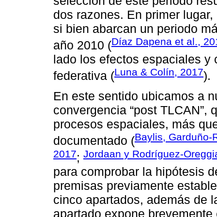
selección de este periodo res
dos razones. En primer lugar, 
si bien abarcan un periodo má
Díaz Dapena et al., 2
año 2010 (
lado los efectos espaciales y 
Luna & Colín, 2017
federativa (
).
En este sentido ubicamos a n
convergencia “post TLCAN”, qu
procesos espaciales, más que
Baylis, Garduño-R
documentado (
2017
Jordaan y Rodríguez-Oreggi
;
para comprobar la hipótesis d
premisas previamente establec
cinco apartados, además de la
apartado expone brevemente e