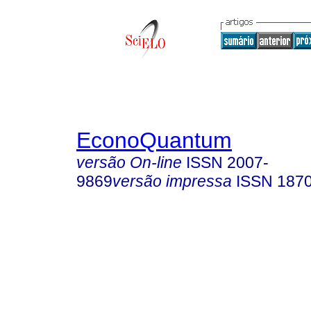
EconoQuantum
versão On-line
ISSN
2007-
9869
versão impressa
ISSN
187