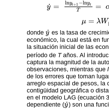
l
n
−
l
n
y
y
=
=
˙
+
1
t
t
y
y
˙
=
l
n
y
t
+
1
-
l
n
y
t
T
=
α
-
β
l
n
y
t
+
μ
[
/
p
]
T
=
μ
λ
W
μ
=
λ
W
y
t
+
ε
[
/
p
]
˙
donde
es la tasa de crecimi
y
y
˙
económico, la cual está en fun
la situación inicial de las ec
período de
T
años. Al introduc
captura la magnitud de la auto
observaciones, mientras que
de los errores que toman luga
arreglo espacial de pesos, la c
contigüidad geográfica o distan
en el modelo LAG (ecuación 3)
˙
dependiente (
) son una func
y
y
˙