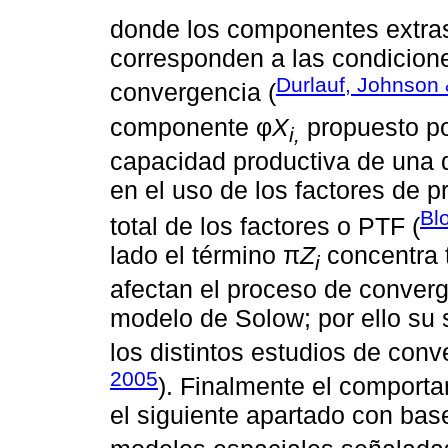
donde los componentes extras
corresponden a las condicion
Durlauf, Johnson
convergencia (
componente φ
X
propuesto p
i,
capacidad productiva de una 
en el uso de los factores de p
Bl
total de los factores o PTF (
lado el término π
Z
concentra 
i
afectan el proceso de converg
modelo de Solow; por ello su 
los distintos estudios de conv
2005
). Finalmente el comporta
el siguiente apartado con bas