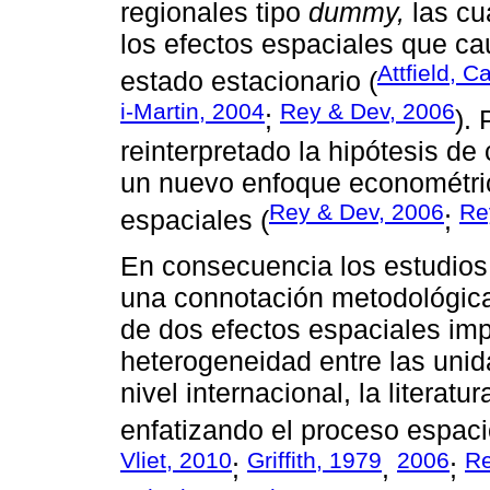
regionales tipo
dummy,
las cu
los efectos espaciales que ca
Attfield, 
estado estacionario (
i-Martin, 2004
Rey & Dev, 2006
;
). 
reinterpretado la hipótesis d
un nuevo enfoque econométric
Rey & Dev, 2006
Re
espaciales (
;
En consecuencia los estudios
una connotación metodológica 
de dos efectos espaciales imp
heterogeneidad entre las unida
nivel internacional, la literat
enfatizando el proceso espaci
Vliet, 2010
Griffith, 1979
2006
Re
;
,
;