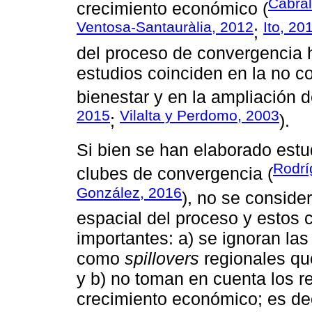
Cabral
crecimiento económico (
Ventosa-Santauràlia, 2012
Ito, 20
;
del proceso de convergencia h
estudios coinciden en la no c
bienestar y en la ampliación 
2015
Vilalta y Perdomo, 2003
;
).
Si bien se han elaborado estu
Rodrí
clubes de convergencia (
González, 2016
), no se conside
espacial del proceso y estos
importantes: a) se ignoran las
como
spillovers
regionales que
y b) no toman en cuenta los r
crecimiento económico; es dec