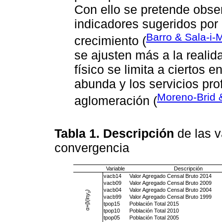
Con ello se pretende obser
indicadores sugeridos por l
Barro & Sala-i-
crecimiento (
se ajusten más a la realid
físico se limita a ciertos 
abunda y los servicios pro
Moreno-Brid 
aglomeración (
Tabla 1. Descripción
de las v
convergencia
Variable
Descripción
vacb14
Valor Agregado Censal Bruto 2014
vacb09
Valor Agregado Censal Bruto 2009
vacb04
Valor Agregado Censal Bruto 2004
)
t
y
vacb99
Valor Agregado Censal Bruto 1999
α+β(ln
tpop15
Población Total 2015
tpop10
Población Total 2010
tpop05
Población Total 2005