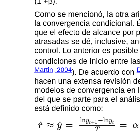
(1 +β).
Como se mencionó, la otra ar
la convergencia condicional. 
que el efecto de alcance por
atrasadas se dé, inclusive, an
control. Lo anterior es posible
condiciones de inicio entre l
Martin, 2004
D
). De acuerdo con
hacen una extensa revisión de
modelos de convergencia en l
del que se parte para el análi
está definido como:
l
n
−
l
n
y
y
≈
=
=
˙
˙
+
1
t
t
r
y
α
r
˙
≈
y
˙
=
l
n
y
t
+
1
-
l
n
y
t
T
=
α
-
β
l
n
y
t
+
φ
X
i
t
+
π
Z
i
t
+
μ
T