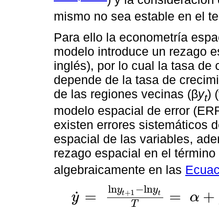
mismo no sea estable en el terr
Para ello la econometría espa
modelo introduce un rezago es
inglés), por lo cual la tasa d
depende de la tasa de crecimi
de las regiones vecinas (β
y
) 
t
modelo espacial de error (ERR
existen errores sistemáticos d
espacial de las variables, ad
rezago espacial en el término 
algebraicamente en las
Ecuac
l
n
−
l
n
y
y
=
=
+
˙
+
1
t
t
y
α
y
˙
=
l
n
y
t
+
1
-
l
n
y
t
T
=
α
+
ρ
W
y
˙
-
β
l
n
y
t
+
μ
[
/
p
]
T