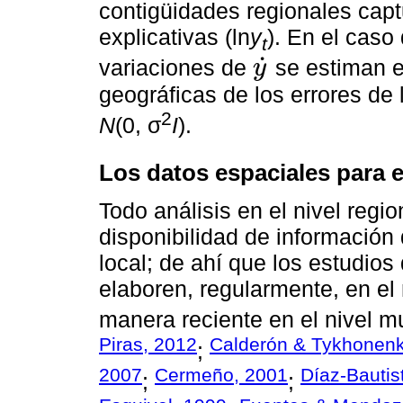
contigüidades regionales capt
explicativas (ln
y
). En el caso
t
˙
variaciones de
se estiman e
y
y
˙
geográficas de los errores de
2
N
(0, σ
I
).
Los datos espaciales para e
Todo análisis en el nivel regio
disponibilidad de informació
local; de ahí que los estudio
elaboren, regularmente, en el 
manera reciente en el nivel mu
Piras, 2012
Calderón & Tykhonenk
;
2007
Cermeño, 2001
Díaz-Bautis
;
;