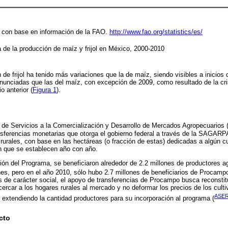
a con base en información de la FAO.
http://www.fao.org/statistics/es/
va de la producción de maíz y frijol en México, 2000-2010
de frijol ha tenido más variaciones que la de maíz, siendo visibles a inicios d
unciadas que las del maíz, con excepción de 2009, como resultado de la cri
 anterior (
Figura 1
).
de Servicios a la Comercialización y Desarrollo de Mercados Agropecuarios 
sferencias monetarias que otorga el gobierno federal a través de la SAGARPA
rurales, con base en las hectáreas (o fracción de estas) dedicadas a algún cu
n que se establecen año con año.
ón del Programa, se beneficiaron alrededor de 2.2 millones de productores agr
nes, pero en el año 2010, sólo hubo 2.7 millones de beneficiarios de Procampo
cas de carácter social, el apoyo de transferencias de Procampo busca reconstit
cercar a los hogares rurales al mercado y no deformar los precios de los cult
ASER
 extendiendo la cantidad productores para su incorporación al programa (
cto