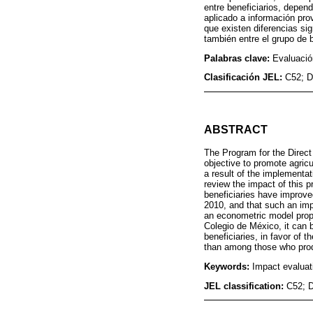
entre beneficiarios, depen
aplicado a información pr
que existen diferencias sig
también entre el grupo de b
Palabras clave:
Evaluació
Clasificación JEL:
C52; D
ABSTRACT
The Program for the Direct
objective to promote agric
a result of the implementa
review the impact of this 
beneficiaries have improve
2010, and that such an imp
an econometric model prop
Colegio de México, it can 
beneficiaries, in favor of 
than among those who pro
Keywords:
Impact evaluat
JEL classification:
C52; D