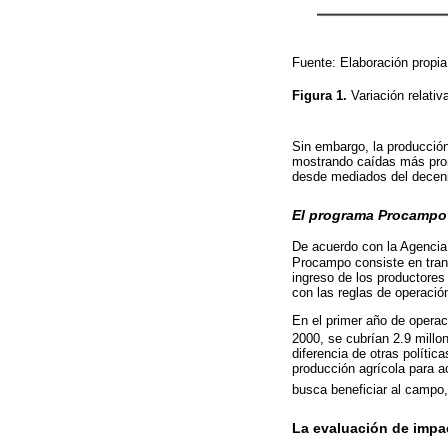
Fuente: Elaboración propi
Figura 1.
Variación relati
Sin embargo, la producción 
mostrando caídas más pron
desde mediados del decenio
El programa Procampo
De acuerdo con la Agencia 
Procampo consiste en tran
ingreso de los productores 
con las reglas de operació
En el primer año de operaci
2000, se cubrían 2.9 millo
diferencia de otras políti
producción agrícola para a
busca beneficiar al campo,
La evaluación de impa