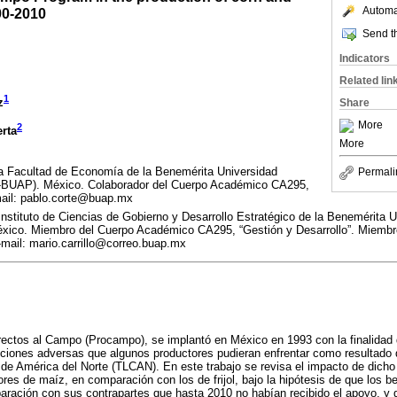
Automat
00-2010
Send th
Indicators
Related lin
1
z
Share
More
2
erta
More
la Facultad de Economía de la Benemérita Universidad
Permali
BUAP). México. Colaborador del Cuerpo Académico CA295,
mail: pablo.corte@buap.mx
 Instituto de Ciencias de Gobierno y Desarrollo Estratégico de la Benemérita
ico. Miembro del Cuerpo Académico CA295, “Gestión y Desarrollo”. Miembro
E-mail: mario.carrillo@correo.buap.mx
ectos al Campo (Procampo), se implantó en México en 1993 con la finalidad 
diciones adversas que algunos productores pudieran enfrentar como resultado
de América del Norte (TLCAN). En este trabajo se revisa el impacto de dich
res de maíz, en comparación con los de frijol, bajo la hipótesis de que los be
ración con sus contrapartes que hasta 2010 no habían recibido el apoyo, y q