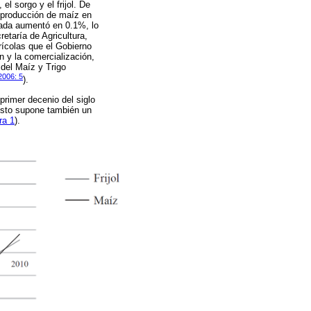
l sorgo y el frijol. De
a producción de maíz en
vada aumentó en 0.1%, lo
etaría de Agricultura,
rícolas que el Gobierno
 y la comercialización,
 del Maíz y Trigo
006: 5
).
 primer decenio del siglo
Esto supone también un
ra 1
).