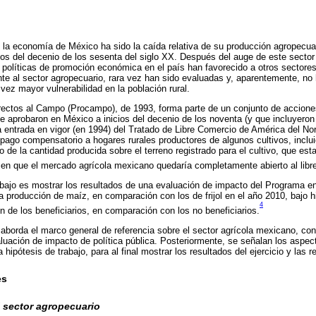
 la economía de México ha sido la caída relativa de su producción agropecua
s del decenio de los sesenta del siglo XX. Después del auge de este sector
s políticas de promoción económica en el país han favorecido a otros sectore
te al sector agropecuario, rara vez han sido evaluadas y, aparentemente, no h
vez mayor vulnerabilidad en la población rural.
ectos al Campo (Procampo), de 1993, forma parte de un conjunto de accione
e aprobaron en México a inicios del decenio de los noventa (y que incluyeron 
la entrada en vigor (en 1994) del Tratado de Libre Comercio de América del N
ago compensatorio a hogares rurales productores de algunos cultivos, incluido
 de la cantidad producida sobre el terreno registrado para el cultivo, que est
 en que el mercado agrícola mexicano quedaría completamente abierto al libre
rabajo es mostrar los resultados de una evaluación de impacto del Programa e
a producción de maíz, en comparación con los de frijol en el año 2010, bajo h
4
n de los beneficiarios, en comparación con los no beneficiarios.
 aborda el marco general de referencia sobre el sector agrícola mexicano, con
aluación de impacto de política pública. Posteriormente, se señalan los aspe
a hipótesis de trabajo, para al final mostrar los resultados del ejercicio y las r
es
l sector agropecuario