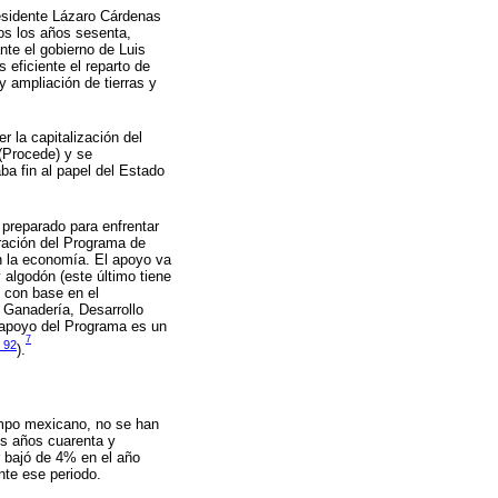
residente Lázaro Cárdenas
os los años sesenta,
nte el gobierno de Luis
eficiente el reparto de
y ampliación de tierras y
r la capitalización del
(Procede) y se
ba fin al papel del Estado
preparado para enfrentar
eración del Programa de
en la economía. El apoyo va
y algodón (este último tiene
 con base en el
, Ganadería, Desarrollo
l apoyo del Programa es un
7
 92
).
ampo mexicano, no se han
los años cuarenta y
r bajó de 4% en el año
nte ese periodo.