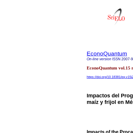
EconoQuantum
On-line version
ISSN
2007-
EconoQuantum vol.15 n
https://doi.org/10.18381/eq.v15i
Impactos del Pro
maíz y frijol en M
Impacts of the Proc