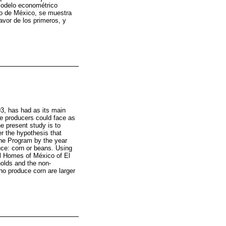
 modelo econométrico
io de México, se muestra
favor de los primeros, y
93, has had as its main
me producers could face as
e present study is to
r the hypothesis that
the Program by the year
ce: corn or beans. Using
al Homes of México of El
holds and the non-
who produce corn are larger