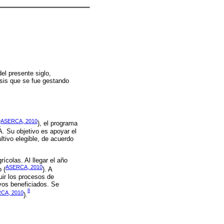
el presente siglo,
sis que se fue gestando
ASERCA, 2010
(
), el programa
. Su objetivo es apoyar el
ltivo elegible, de acuerdo
ícolas. Al llegar el año
ASERCA, 2010
 (
). A
uir los procesos de
ivos beneficiados. Se
8
CA, 2010
).