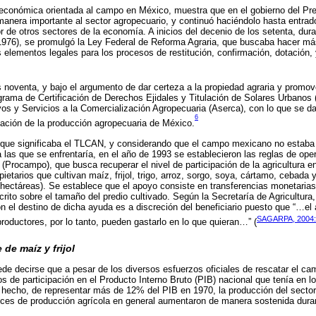
a económica orientada al campo en México, muestra que en el gobierno del P
manera importante al sector agropecuario, y continuó haciéndolo hasta entrad
 de otros sectores de la economía. A inicios del decenio de los setenta, dura
976), se promulgó la Ley Federal de Reforma Agraria, que buscaba hacer más 
 elementos legales para los procesos de restitución, confirmación, dotación, 
s noventa, y bajo el argumento de dar certeza a la propiedad agraria y promove
rama de Certificación de Derechos Ejidales y Titulación de Solares Urbanos 
oyos y Servicios a la Comercialización Agropecuaria (Aserca), con lo que se da
6
eación de la producción agropecuaria de México.
l que significaba el TLCAN, y considerando que el campo mexicano no estaba 
 las que se enfrentaría, en el año de 1993 se establecieron las reglas de op
Procampo), que busca recuperar el nivel de participación de la agricultura 
pietarios que cultivan maíz, frijol, trigo, arroz, sorgo, soya, cártamo, cebada 
hectáreas). Se establece que el apoyo consiste en transferencias monetarias
crito sobre el tamaño del predio cultivado. Según la Secretaría de Agricultura
n el destino de dicha ayuda es a discreción del beneficiario puesto que “…e
SAGARPA, 2004:
productores, por lo tanto, pueden gastarlo en lo que quieran…” (
de maíz y frijol
de decirse que a pesar de los diversos esfuerzos oficiales de rescatar el c
tos de participación en el Producto Interno Bruto (PIB) nacional que tenía en 
 hecho, de representar más de 12% del PIB en 1970, la producción del secto
ices de producción agrícola en general aumentaron de manera sostenida dura