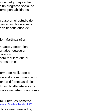
tinuidad y mejorar las
a un programa social de
corresponsabilidades
n base en el estudio del
ntes a las de quienes sí
son beneficiarios del
tler, Martínez
et al
.
 impacto y determina
ultados, cualquier
para los
acto requiere que el
antes sin el
forma de realizarse es
siguiendo la recomendación
ar las diferencias de los
íticas de alfabetización a
s cuales se determinan como
to. Entre los primeros
mura, Smith y Todd (1998)
,
úblicas sean sesgados,