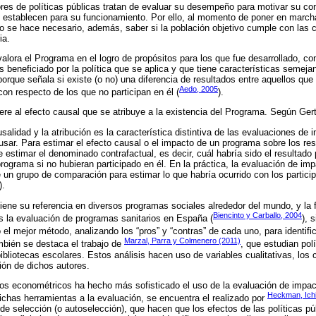
dores de políticas públicas tratan de evaluar su desempeño para motivar su con
e establecen para su funcionamiento. Por ello, al momento de poner en march
 se hace necesario, además, saber si la población objetivo cumple con las 
ia.
alora el Programa en el logro de propósitos para los que fue desarrollado, co
 beneficiado por la política que se aplica y que tiene características semeja
orque señala si existe (o no) una diferencia de resultados entre aquellos que 
Aedo, 2005
on respecto de los que no participan en él (
).
iere al efecto causal que se atribuye a la existencia del Programa. Según Ger
salidad y la atribución es la característica distintiva de las evaluaciones de
usar. Para estimar el efecto causal o el impacto de un programa sobre los res
estimar el denominado contrafactual, es decir, cuál habría sido el resultado 
programa si no hubieran participado en él. En la práctica, la evaluación de imp
 un grupo de comparación para estimar lo que habría ocurrido con los particip
).
iene su referencia en diversos programas sociales alrededor del mundo, y la 
Biencinto y Carballo, 2004
es la evaluación de programas sanitarios en España (
), 
l mejor método, analizando los “pros” y “contras” de cada uno, para identific
Marzal, Parra y Colmenero (2011)
bién se destaca el trabajo de
, que estudian pol
 bibliotecas escolares. Estos análisis hacen uso de variables cualitativas, lo
ión de dichos autores.
os econométricos ha hecho más sofisticado el uso de la evaluación de impac
Heckman, Ichi
dichas herramientas a la evaluación, se encuentra el realizado por
de selección (o autoselección), que hacen que los efectos de las políticas p