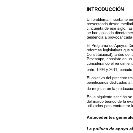
INTRODUCCIÓN
Un problema importante en
presentando desde mediado
cincuenta de ese siglo, la
se han aplicado directamen
tendencia a provocar cada 
El Programa de Apoyos Dir
reformas legislativas que s
Constitucional), antes de 
Procampo, consiste en un p
considerando el rendimiento
entre 1994 y 2011, periodo
El objetivo del presente t
beneficiarios dedicados a l
de mejoras en la producció
En la siguiente sección se
del marco teórico de la ev
utilizados para contrastar l
Antecedentes general
La política de apoyo a