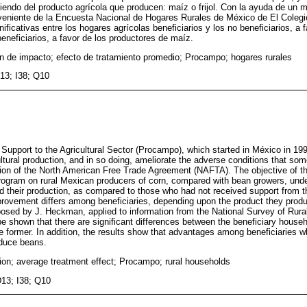
diendo del producto agrícola que producen: maíz o frijol. Con la ayuda de un
oveniente de la Encuesta Nacional de Hogares Rurales de México de El Coleg
nificativas entre los hogares agrícolas beneficiarios y los no beneficiarios, a 
eneficiarios, a favor de los productores de maíz.
n de impacto; efecto de tratamiento promedio; Procampo; hogares rurales
13; I38; Q10
 Support to the Agricultural Sector (Procampo), which started in México in 19
ultural production, and in so doing, ameliorate the adverse conditions that so
tion of the North American Free Trade Agreement (NAFTA). The objective of th
program on rural Mexican producers of corn, compared with bean growers, unde
d their production, as compared to those who had not received support from 
rovement differs among beneficiaries, depending upon the product they produ
osed by J. Heckman, applied to information from the National Survey of Rur
be shown that there are significant differences between the beneficiary house
the former. In addition, the results show that advantages among beneficiaries 
duce beans.
ion; average treatment effect; Procampo; rural households
13; I38; Q10