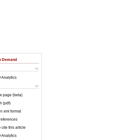
on Demand
 Analytics
w page (beta)
h (pdf)
 in xml format
 references
cite this article
 Analytics