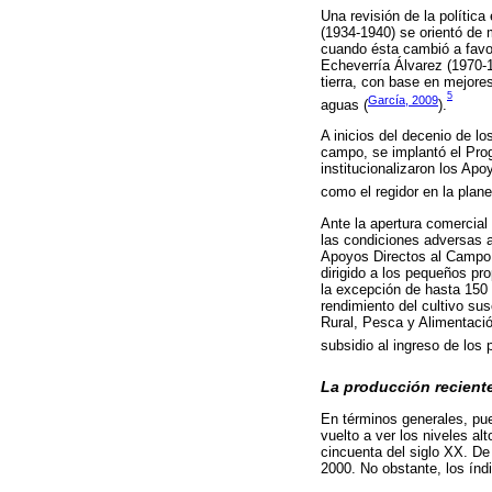
Una revisión de la polític
(1934-1940) se orientó de 
cuando ésta cambió a favor
Echeverría Álvarez (1970-1
tierra, con base en mejores
5
García, 2009
aguas (
).
A inicios del decenio de lo
campo, se implantó el Prog
institucionalizaron los Ap
como el regidor en la plan
Ante la apertura comercia
las condiciones adversas a
Apoyos Directos al Campo (
dirigido a los pequeños pro
la excepción de hasta 150 
rendimiento del cultivo sus
Rural, Pesca y Alimentació
subsidio al ingreso de los 
La producción reciente 
En términos generales, pue
vuelto a ver los niveles al
cincuenta del siglo XX. De
2000. No obstante, los índ