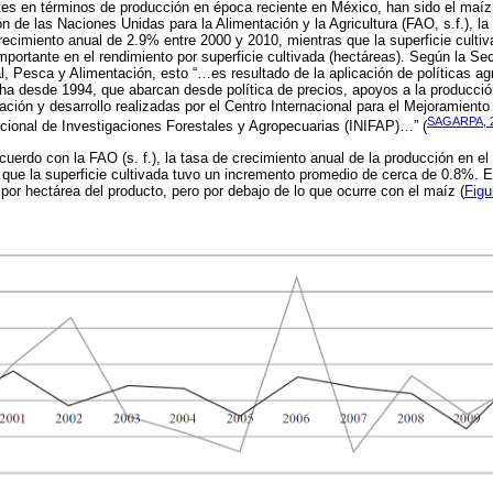
es en términos de producción en época reciente en México, han sido el maíz, e
n de las Naciones Unidas para la Alimentación y la Agricultura (FAO, s.f.), l
ecimiento anual de 2.9% entre 2000 y 2010, mientras que la superficie culti
portante en el rendimiento por superficie cultivada (hectáreas). Según la Secr
l, Pesca y Alimentación, esto “…es resultado de la aplicación de políticas ag
a desde 1994, que abarcan desde política de precios, apoyos a la producción
ción y desarrollo realizadas por el Centro Internacional para el Mejoramiento
SAGARPA, 2
cional de Investigaciones Forestales y Agropecuarias (INIFAP)…” (
 acuerdo con la FAO (s. f.), la tasa de crecimiento anual de la producción en el
 que la superficie cultivada tuvo un incremento promedio de cerca de 0.8%. 
por hectárea del producto, pero por debajo de lo que ocurre con el maíz (
Figu