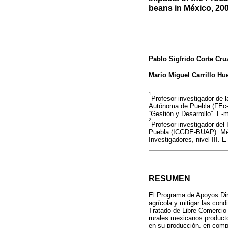
beans in México, 20
Pablo Sigfrido Corte Cru
Mario Miguel Carrillo Hu
1
Profesor investigador de 
Autónoma de Puebla (FEc-
“Gestión y Desarrollo”. E-
2
Profesor investigador del
Puebla (ICGDE-BUAP). Méx
Investigadores, nivel III. 
RESUMEN
El Programa de Apoyos Dir
agrícola y mitigar las con
Tratado de Libre Comercio 
rurales mexicanos producto
en su producción, en compa