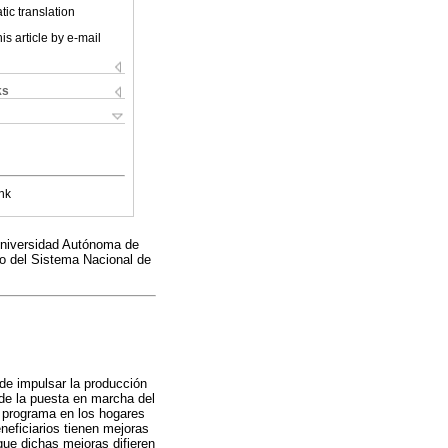
ic translation
is article by e-mail
ks
nk
 Universidad Autónoma de
 del Sistema Nacional de
de impulsar la producción
 de la puesta en marcha del
o programa en los hogares
neficiarios tienen mejoras
ue dichas mejoras difieren