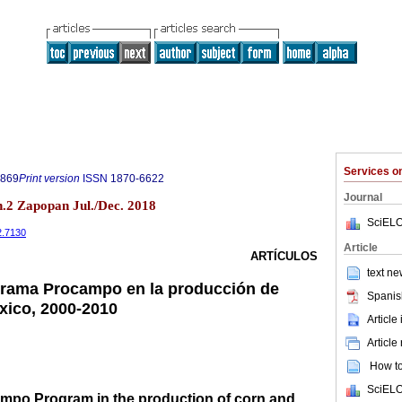
Services 
9869
Print version
ISSN
1870-6622
Journal
.2 Zapopan Jul./Dec. 2018
SciELO
2.7130
Article
ARTÍCULOS
text ne
grama Procampo en la producción de
Spanis
éxico, 2000-2010
Article
Article
How to 
SciELO
ampo Program in the production of corn and