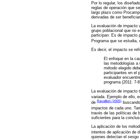
Por lo regular, los diseña
reglas de operación que s
largo plazo como Procampo
derivadas de ser beneficiar
La evaluación de impacto v
grupo poblacional que no es
participan. Es de impacto p
Programa que se estudia, c
Es decir, el impacto se ref
El enfoque en la cau
las metodologías a 
método elegido debe 
participantes en el 
evaluador encuentre
programa (2011: 7-8
La evaluación de impacto t
variada. Ejemplo de ello, 
Ravallion (2005)
de
buscando e
impactos de cada uno. Tam
través de las políticas de
suficientes para la conclus
La aplicación de los métod
intentos de aplicación de 
quienes detectan el sesgo 