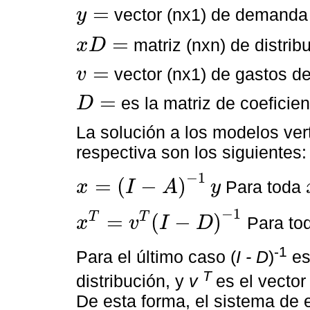
=
vector (nx1) de demanda 
y
y
=
=
matriz (nxn) de distrib
x
D
x
D
=
=
vector (nx1) de gastos d
v
v
=
=
es la matriz de coeficien
D
D
=
La solución a los modelos vert
respectiva son los siguientes:
−
1
=
(
−
)
Para toda
x
I
A
y
x
=
(
I
-
A
)
-
1
y
−
1
=
(
−
)
T
T
Para to
x
v
I
D
x
T
=
v
T
(
I
-
D
)
-
1
-1
Para el último caso (
I - D
)
es
T
distribución, y
v
es el vecto
De esta forma, el sistema de