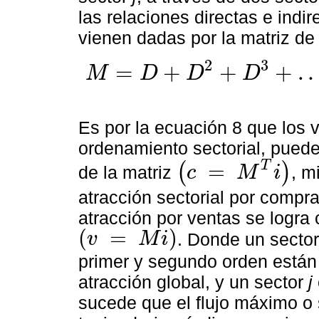
las relaciones directas e indi
vienen dadas por la matriz de
2
3
=
+
+
+
M
D
D
D
M
=
D
+
D
2
+
D
3
+
…
+
D
n
=
∑
k
=
1
D
k
=
D
(
I
-
D
)
-
1
Es por la ecuación 8 que los 
ordenamiento sectorial, pued
T
=
(
)
de la matriz
, m
c
M
i
(
c
=
M
T
i
)
atracción sectorial por compr
atracción por ventas se logra 
(
=
)
. Donde un sector
v
M
i
(
v
=
M
i
)
primer y segundo orden están 
atracción global, y un sector
j
sucede que el flujo máximo o