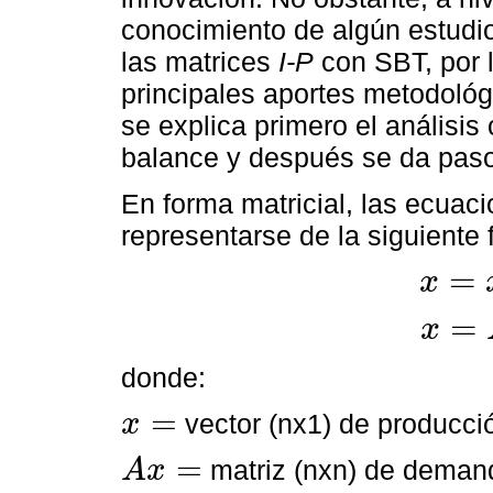
conocimiento de algún estudio
las matrices
I-P
con SBT, por l
principales aportes metodológi
se explica primero el análisis
balance y después se da paso 
En forma matricial, las ecua
representarse de la siguiente 
=
x
x
=
x
D
+
v
=
x
x
=
A
x
+
y
donde:
=
vector (nx1) de producció
x
x
=
=
matriz (nxn) de demand
A
x
A
x
=