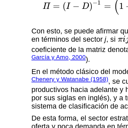
(
−
1
=
(
−
)
=
1
Π
I
D
Π
=
(
I
-
D
)
-
1
=
(
1
+
D
+
D
2
+
D
3
+
…
+
D
n
)
Con esto, se puede afirmar qu
en términos del sector
j
, si
π
i
π
i
j
≠
0
coeficiente de la matriz deno
García y Amo, 2000
).
En el método clásico del mode
Chenery y Watanabe (1958)
, se 
productivos hacia adelante y 
por sus siglas en inglés), y a
sistema de clasificación de 
De esta forma, el sector estr
oferta y poca demanda en térm