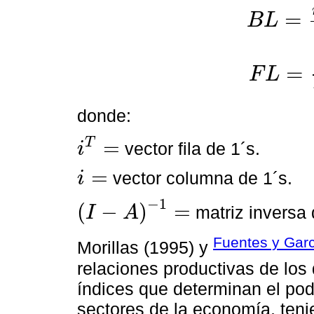
=
B
L
B
L
=
n
i
T
(
I
-
A
)
-
1
i
=
F
L
F
L
=
n
(
I
-
A
)
-
1
i
i
T
donde:
=
T
vector fila de 1´s.
i
i
T
=
=
vector columna de 1´s.
i
i
=
−
1
(
−
)
=
matriz inversa 
I
A
(
I
-
A
)
-
1
=
Fuentes y Garc
Morillas (1995) y
relaciones productivas de los d
índices que determinan el pode
sectores de la economía, ten