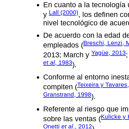
En cuanto a la tecnología
Lall (2000)
y
, los definen c
nivel tecnológico de acue
De acuerdo con la edad de
Breschi, Lenzi,
empleados (
Yagüe, 2013
2013; March y
et al
, 1983
).
Conforme al entorno inesta
Teixeira y Tavares
compiten (
Granstrand, 1998
).
Referente al riesgo que imp
Kulicke y
sobre las ventas (
Onetti
et al
., 2012
).