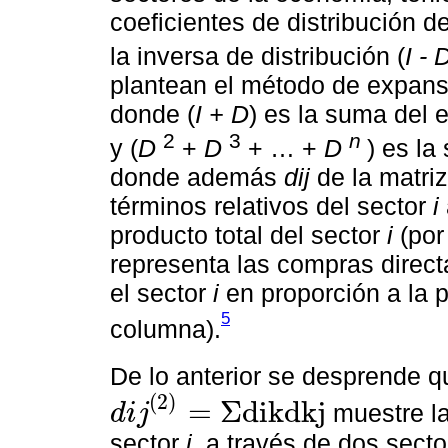
coeficientes de distribución 
la inversa de distribución (
I - 
plantean el método de expansi
donde (
I + D
) es la suma del ef
2
3
n
y (
D
+
D
+ … +
D
) es la
donde además
dij
de la matri
términos relativos del sector
i
producto total del sector
i
(por
representa las compras direct
el sector
i
en proporción a la p
5
columna).
De lo anterior se desprende 
(
2
)
=
Σ
d
i
k
d
k
j
muestre la
d
i
j
d
i
j
(
2
)
=
Σ
d
i
k
d
k
j
sector
j
, a través de dos sect