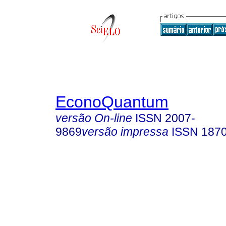
EconoQuantum
versão On-line
ISSN
2007-
9869
versão impressa
ISSN
187