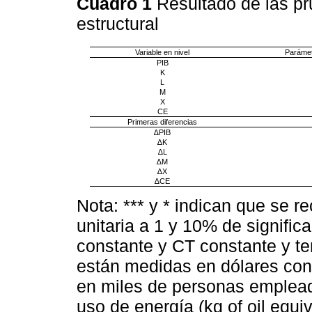
Cuadro 1
Resultado de las pr
estructural
Variable en nivel
Parámet
PIB
K
L
M
X
CE
Primeras diferencias
∆PIB
∆K
∆L
∆M
∆X
∆CE
Nota: *** y * indican que se re
unitaria a 1 y 10% de signific
constante y CT constante y te
están medidas en dólares con
en miles de personas emplead
uso de energía (kg of oil equi