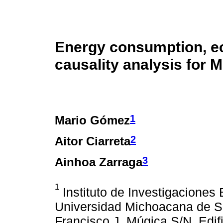
Energy consumption, e
causality analysis for 
1
Mario Gómez
2
Aitor Ciarreta
3
Ainhoa Zarraga
1
Instituto de Investigaciones
Universidad Michoacana de Sa
Francisco J. Múgica S/N, Edif