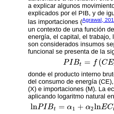
a explicar algunos movimient
explicados por el PIB, y de ig
Agrawal, 20
las importaciones (
un contexto de una función d
energía, el capital, el trabajo
son considerados insumos sep
funcional se presenta de la s
=
(
P
I
B
f
C
E
t
P
I
B
t
=
f
C
E
t
,
K
t
,
L
t
,
X
t
,
M
t
donde el producto interno brut
del consumo de energía (CE), t
(X) e importaciones (M). La e
aplicando logaritmo natural e
l
n
=
+
l
n
P
I
B
α
α
E
C
1
2
t
l
n
P
I
B
t
=
α
1
+
α
2
l
n
E
C
t
+
α
3
l
n
K
t
+
α
4
l
n
L
t
+
α
5
l
n
X
t
+
α
6
l
n
M
t
+