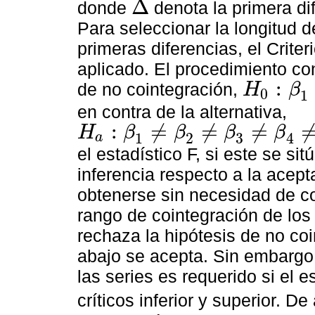
Δ
donde
denota la primera di
∆
Para seleccionar la longitud d
primeras diferencias, el Crite
aplicado. El procedimiento con
:
de no cointegración,
H
β
0
1
H
0
:
β
1
=
β
2
=
β
3
=
β
4
en contra de la alternativa,
:
≠
≠
≠
H
β
β
β
β
1
2
3
4
a
H
a
:
β
1
≠
β
2
≠
β
3
≠
β
4
≠
β
5
≠
β
6
≠
0
el estadístico F, si este se sit
inferencia respecto a la acep
obtenerse sin necesidad de co
rango de cointegración de los 
rechaza la hipótesis de no coi
abajo se acepta. Sin embargo,
las series es requerido si el e
críticos inferior y superior. 