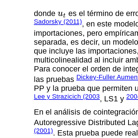
donde
es el término de err
u
t
u
t
Sadorsky (2011)
, en este modelo
importaciones, pero empíric
separada, es decir, un modelo
que incluye las importaciones
multicolinealidad al incluir a
Para conocer el orden de integ
Dickey-Fuller Aumen
las pruebas
PP y la prueba que permiten 
Lee y Strazicich (2003
200
, LS1 y
En el análisis de cointegración
Autoregressive Distributed L
(2001)
. Esta prueba puede rea