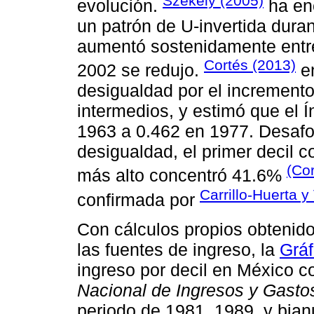
Székely (2005)
evolución.
ha enc
un patrón de U-invertida dura
aumentó sostenidamente entre 
Cortés (2013)
2002 se redujo.
en
desigualdad por el incremento 
intermedios, y estimó que el Í
1963 a 0.462 en 1977. Desaf
desigualdad, el primer decil 
(Cor
más alto concentró 41.6%
Carrillo-Huerta 
confirmada por
Con cálculos propios obtenidos
las fuentes de ingreso, la
Gráf
ingreso por decil en México c
Nacional de Ingresos y Gasto
periodo de 1981, 1989, y bia