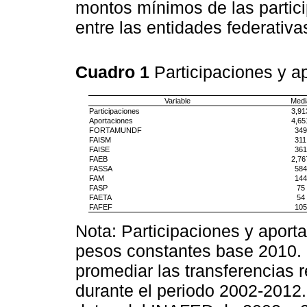
montos mínimos de las partic
entre las entidades federativ
Cuadro 1
Participaciones y a
Variable
Medi
Participaciones
3,91
Aportaciones
4,65
FORTAMUNDF
349
FAISM
311
FAISE
361
FAEB
2,76
FASSA
584
FAM
144
FASP
75
FAETA
54
FAFEF
105
Nota: Participaciones y apor
pesos constantes base 2010. 
promediar las transferencias r
durante el periodo 2002-2012.