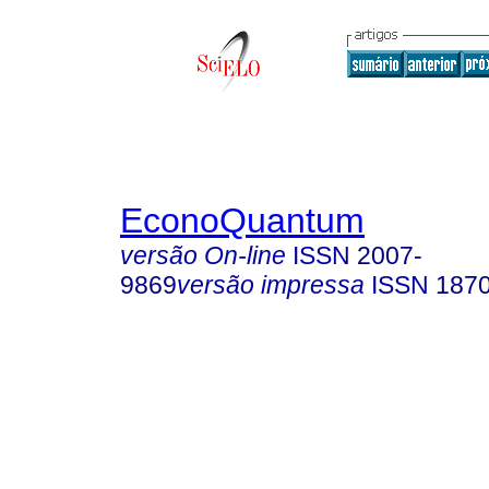
EconoQuantum
versão On-line
ISSN
2007-
9869
versão impressa
ISSN
187