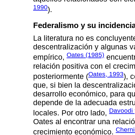
1990
).
Federalismo y su incidenci
La literatura no es concluyent
descentralización y algunas v
Oates (1985)
empírico,
encuentr
relación positiva con el creci
Oates, 1993
posteriormente (
), 
que, si bien la descentralizac
desarrollo económico, para qu
depende de la adecuada estruc
Davoodi 
locales. Por otro lado,
Oates al encontrar una relació
Cherni
crecimiento económico.