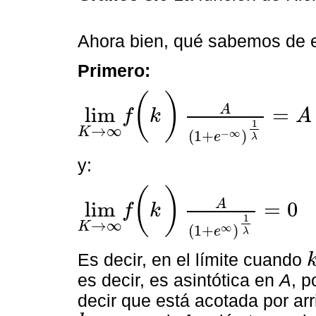
Ahora bien, qué sabemos de e
Primero:
(
)
A
lim
=
f
k
A
lim
K
→
∞
f
(
k
)
A
(
1
+
e
-
∞
)
1
λ
=
A
1
→
∞
K
−
∞
(
1
+
)
e
λ
y:
(
)
A
lim
=
0
f
k
lim
K
→
∞
f
(
k
)
A
(
1
+
e
∞
)
1
λ
=
0
1
→
∞
K
∞
(
1
+
)
e
λ
Es decir, en el límite cuando
k
es decir, es asintótica en
A
, p
decir que está acotada por arr