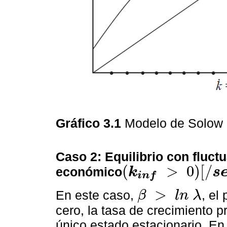
Gráfico 3.1
Modelo de Solow
Caso 2: Equilibrio con fluct
(
>
0
)
[
/
económico
k
s
i
n
f
(
k
i
n
f
>
0
)
[
/
s
e
c
t
i
t
l
e
]
>
En este caso,
, el
β
l
n
λ
β
>
l
n
λ
cero, la tasa de crecimiento p
único estado estacionario. En