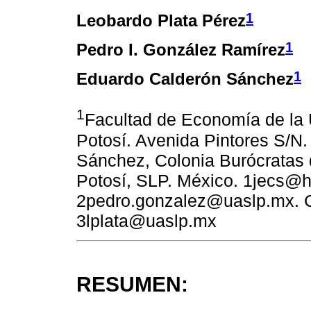
1
Leobardo Plata Pérez
1
Pedro I. González Ramírez
1
Eduardo Calderón Sánchez
1
Facultad de Economía de la
Potosí. Avenida Pintores S/N
Sánchez, Colonia Burócratas 
Potosí, SLP. México. 1jecs@h
2pedro.gonzalez@uaslp.mx. C
3lplata@uaslp.mx
RESUMEN: