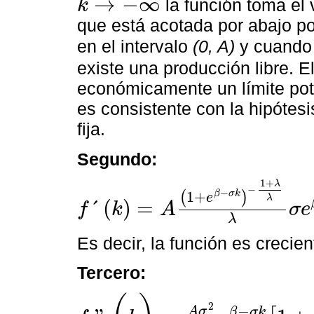
→
−
∞
la función toma el 
k
k
→
-
∞
que está acotada por abajo po
en el intervalo
(0, A)
y cuand
existe una producción libre. 
económicamente un límite pot
es consistente con la hipótesi
fija.
Segundo:
1
+
λ
−
−
1
+
β
σ
k
(
)
e
λ
´
(
)
=
f
k
A
σ
e
f
´
k
=
A
(
1
+
e
β
-
σ
k
)
-
1
+
λ
λ
λ
σ
e
β
-
σ
k
>
0
λ
Es decir, la función es crecie
Tercero:
2
−
A
σ
β
σ
k