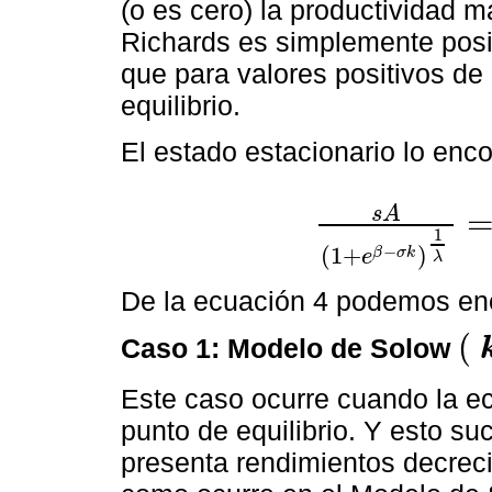
(o es cero) la productividad ma
Richards es simplemente positi
que para valores positivos d
equilibrio.
El estado estacionario lo en
s
A
s
A
(
1
+
e
β
-
σ
k
)
1
λ
=
δ
+
η
k
[
/
p
]
1
−
(
1
+
)
β
σ
k
e
λ
De la ecuación 4 podemos enco
(
Caso 1: Modelo de Solow
(
k
i
n
f
Este caso ocurre cuando la e
punto de equilibrio. Y esto s
presenta rendimientos decrecie