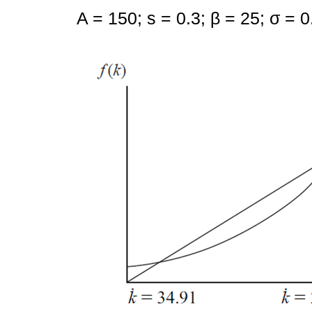
A = 150; s = 0.3; β = 25; σ = 0