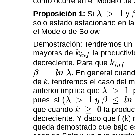
como ocurre en el Modelo de
>
1
Proposición 1:
Si
y
λ
λ
>
1
β
solo estado estacionario en l
el Modelo de Solow
Demostración: Tendremos un s
mayores de
la productivi
k
i
n
f
k
i
n
f
decreciente. Para que
k
i
n
f
k
i
n
f
=
0
=
. En general cuan
β
l
n
λ
β
=
l
n
λ
de
k
, tendremos el caso del 
>
1
anterior implica que
,
λ
λ
>
1
(
>
1
≤
pues, si
λ
y
β
l
n
(
λ
>
1
y
β
≤
l
n
λ
)
→
k
i
n
f
≤
0
≥
0
que cuando
la produc
k
k
≥
0
decreciente. Y dado que f (k)
queda demostrado que bajo e