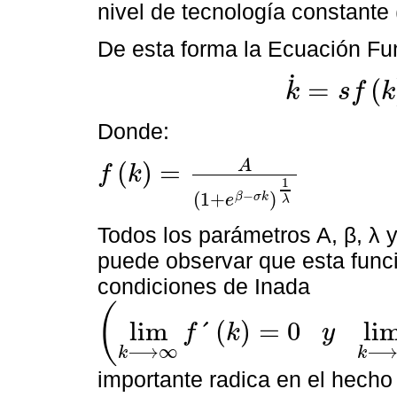
nivel de tecnología constante 
De esta forma la Ecuación Fun
˙
=
(
k
s
f
k
k
˙
=
s
f
k
-
δ
k
-
η
k
Donde:
A
(
)
=
f
k
f
k
=
A
(
1
+
e
β
-
σ
k
)
1
λ
1
−
(
1
+
)
β
σ
k
e
λ
Todos los parámetros A, β, λ 
puede observar que esta func
condiciones de Inada
(
lim
´
(
)
=
0
li
f
k
y
lim
k
⟶
∞
f
´
k
=
0
y
lim
k
⟶
0
f
´
k
=
∞
⟶
∞
k
k
importante radica en el hech