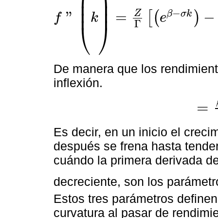
⎜
⎟
⎜
⎟
⎜
⎟
−
Z
"
=
−
β
σ
k
[
(
)
f
k
e
f
"
(
k
)
=
Z
Γ
e
β
-
σ
k
-
λ
>
0
s
i
:
k
<
β
-
ln
λ
σ
=
0
s
i
:
k
=
β
-
ln
λ
σ
<
0
Γ
⎝
⎠
De manera que los rendimient
inflexión.
=
=
β
-
ln
λ
Es decir, en un inicio el crec
después se frena hasta tender
cuándo la primera derivada de
decreciente, son los parámet
Estos tres parámetros definen 
curvatura al pasar de rendimi