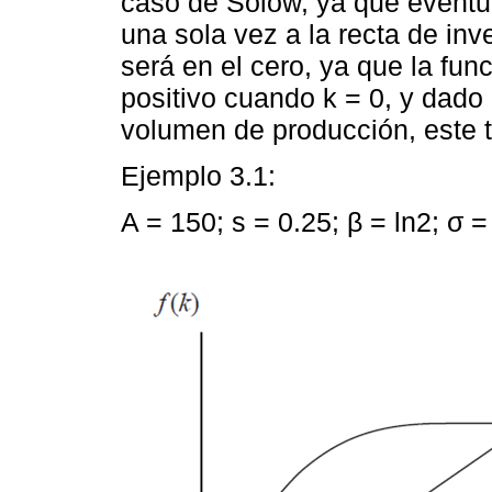
caso de Solow, ya que eventua
una sola vez a la recta de in
será en el cero, ya que la fu
positivo cuando k = 0, y dado 
volumen de producción, este t
Ejemplo 3.1:
A = 150; s = 0.25; β = ln2; σ = 