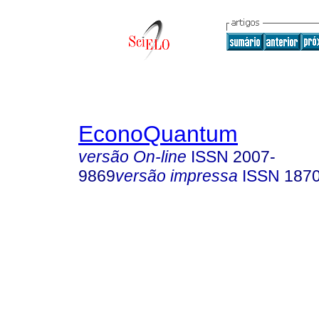
EconoQuantum
versão On-line
ISSN
2007-
9869
versão impressa
ISSN
187