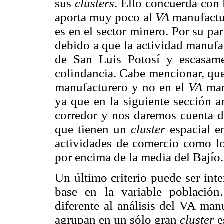
sus
clusters
. Ello concuerda con 
aporta muy poco al
VA
manufactur
es en el sector minero. Por su pa
debido a que la actividad manufa
de San Luis Potosí y escasam
colindancia. Cabe mencionar, qu
manufacturero y no en el
VA
man
ya que en la siguiente sección a
corredor y nos daremos cuenta d
que tienen un
cluster
espacial e
actividades de comercio como lo 
por encima de la media del Bajío.
Un último criterio puede ser int
base en la variable población.
diferente al análisis del VA manu
agrupan en un sólo gran
cluster
e