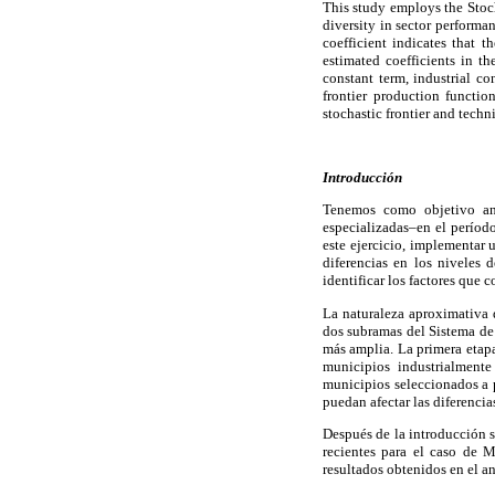
This study employs the Stoch
diversity in sector performan
coefficient indicates that t
estimated coefficients in th
constant term, industrial c
frontier production functio
stochastic frontier and techni
Introducción
Tenemos como objetivo ana
especializadas–en el períod
este ejercicio, implementar
diferencias en los niveles 
identificar los factores que 
La naturaleza aproximativa d
dos subramas del Sistema de 
más amplia. La primera etapa
municipios industrialmente
municipios seleccionados a p
puedan afectar las diferencia
Después de la introducción s
recientes para el caso de 
resultados obtenidos en el an