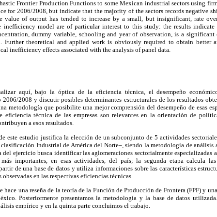
astic Frontier Production Functions to some Mexican industrial sectors using firm
ce for 2006/2008, but indicate that the majority of the sectors records negative sh
he value of output has tended to increase by a small, but insignificant, rate ov
e inefficiency model are of particular interest to this study: the results indicat
oncentration, dummy variable, schooling and year of observation, is a significant
n. Further theoretical and applied work is obviously required to obtain better
cal inefficiency effects associated with the analysis of panel data.
lizar aquí, bajo la óptica de la eficiencia técnica, el desempeño económico
o 2006/2008 y discutir posibles determinantes estructurales de los resultados ob
 una metodología que posibilite una mejor comprensión del desempeño de esas esp
de eficiencia técnica de las empresas son relevantes en la orientación de políti
contribuyen a esos resultados.
e este estudio justifica la elección de un subconjunto de 5 actividades sectorial
clasificación Industrial de América del Norte–, siendo la metodología de análisis 
 del ejercicio busca identificar las aglomeraciones sectorialmente especializadas a
 más importantes, en esas actividades, del país; la segunda etapa calcula las 
artir de una base de datos y utiliza informaciones sobre las características estruct
s observadas en las respectivas eficiencias técnicas.
e hace una reseña de la teoría de la Función de Producción de Frontera (FPF) y una
México. Posteriormente presentamos la metodología y la base de datos utilizad
álisis empírico y en la quinta parte concluimos el trabajo.