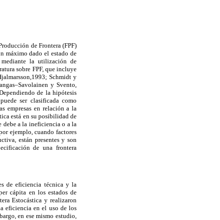
Producción de Frontera (FPF)
ión máximo dado el estado de
 mediante la utilización de
eratura sobre FPF, que incluye
 Hjalmarsson,1993; Schmidt y
akangas–Savolainen y Svento,
Dependiendo de la hipótesis
a puede ser clasificada como
as empresas en relación a la
tica está en su posibilidad de
 debe a la ineficiencia o a la
, por ejemplo, cuando factores
ctiva, están presentes y son
ecificación de una frontera
s de eficiencia técnica y la
per cápita en los estados de
era Estocástica y realizaron
a eficiencia en el uso de los
bargo, en ese mismo estudio,