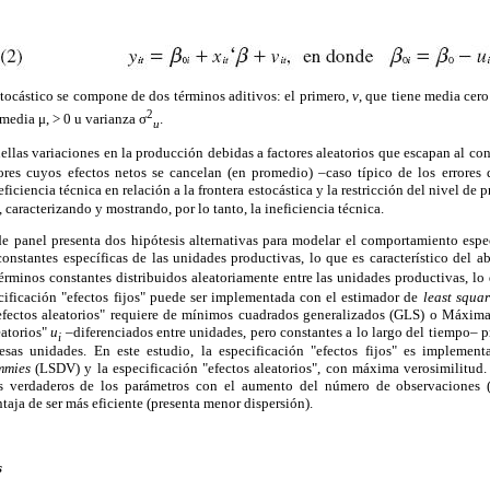
stocástico se compone de dos términos aditivos: el primero,
v
, que tiene media cero
2
 media μ, > 0 u varianza σ
.
u
llas variaciones en la producción debidas a factores aleatorios que escapan al cont
tores cuyos efectos netos se cancelan (en promedio) –caso típico de los errores
eficiencia técnica en relación a la frontera estocástica y la restricción del nivel de
, caracterizando y mostrando, por lo tanto, la ineficiencia técnica.
de panel presenta dos hipótesis alternativas para modelar el comportamiento espec
onstantes específicas de las unidades productivas, lo que es característico del abo
érminos constantes distribuidos aleatoriamente entre las unidades productivas, lo
ecificación "efectos fijos" puede ser implementada con el estimador de
least squa
"efectos aleatorios" requiere de mínimos cuadrados generalizados (GLS) o Máxim
eatorios"
u
–diferenciados entre unidades, pero constantes a lo largo del tiempo– p
i
 esas unidades. En este estudio, la especificación "efectos fijos" es impleme
mmies
(LSDV) y la especificación "efectos aleatorios", con máxima verosimilitu
s verdaderos de los parámetros con el aumento del número de observaciones (
taja de ser más eficiente (presenta menor dispersión).
s