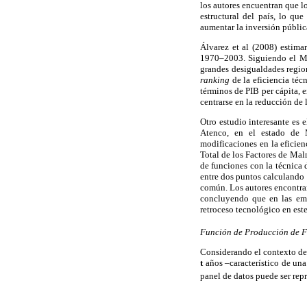
los autores encuentran que l
estructural del país, lo qu
aumentar la inversión públic
Álvarez et al (2008) estima
1970–2003. Siguiendo el Mé
grandes desigualdades region
ranking
de la eficiencia té
términos de PIB per cápita, 
centrarse en la reducción de 
Otro estudio interesante es
Atenco, en el estado de M
modificaciones en la eficie
Total de los Factores de Ma
de funciones con la técnica 
entre dos puntos calculando 
común. Los autores encontrar
concluyendo que en las emp
retroceso tecnológico en este
Función de Producción de Fr
Considerando el contexto de
t
años –característico de una
panel de datos puede ser rep