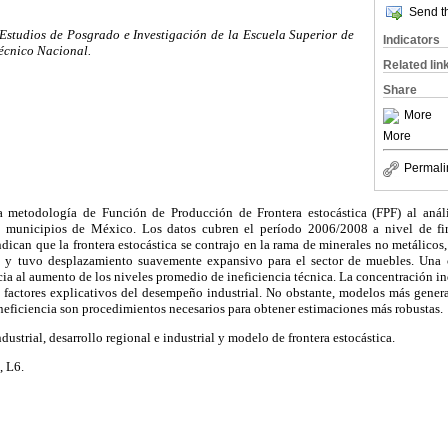
Send th
Estudios de Posgrado e Investigación de la Escuela Superior de
Indicators
técnico Nacional.
Related lin
Share
More
More
Permali
la metodología de Función de Producción de Frontera estocástica (FPF) al análi
1 municipios de México. Los datos cubren el período 2006/2008 a nivel de fi
dican que la frontera estocástica se contrajo en la rama de minerales no metálicos, 
il y tuvo desplazamiento suavemente expansivo para el sector de muebles. Una 
ia al aumento de los niveles promedio de ineficiencia técnica. La concentración indu
n factores explicativos del desempeño industrial. No obstante, modelos más genera
ineficiencia son procedimientos necesarios para obtener estimaciones más robustas.
ndustrial, desarrollo regional e industrial y modelo de frontera estocástica.
, L6.