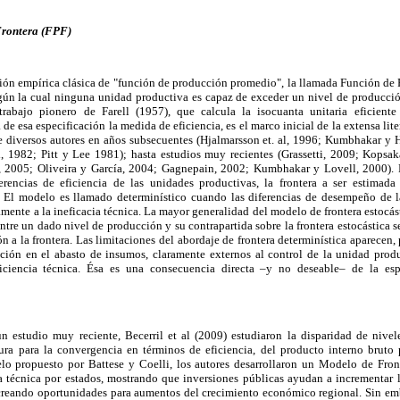
Frontera (FPF)
ción empírica clásica de "función de producción promedio", la llamada Función de 
egún la cual ninguna unidad productiva es capaz de exceder un nivel de producc
 trabajo pionero de Farell (1957), que calcula la isocuanta unitaria eficiente
de esa especificación la medida de eficiencia, es el marco inicial de la extensa lit
 diversos autores en años subsecuentes (Hjalmarsson et. al, 1996; Kumbhakar y
l, 1982; Pitt y Lee 1981); hasta estudios muy recientes (Grassetti, 2009; Kops
 2005; Oliveira y García, 2004; Gagnepain, 2002; Kumbhakar y Lovell, 2000). 
erencias de eficiencia de las unidades productivas, la frontera a ser estimad
a. El modelo es llamado determinístico cuando las diferencias de desempeño de l
amente a la ineficacia técnica. La mayor generalidad del modelo de frontera estocás
entre un dado nivel de producción y su contrapartida sobre la frontera estocástica se
ón a la frontera. Las limitaciones del abordaje de frontera determinística aparecen
ión en el abasto de insumos, claramente externos al control de la unidad produ
iciencia técnica. Ésa es una consecuencia directa –y no deseable– de la esp
 estudio muy reciente, Becerril et al (2009) estudiaron la disparidad de nivele
ctura para la convergencia en términos de eficiencia, del producto interno bruto 
 propuesto por Battese y Coelli, los autores desarrollaron un Modelo de Front
a técnica por estados, mostrando que inversiones públicas ayudan a incrementar l
 creando oportunidades para aumentos del crecimiento económico regional. Sin em