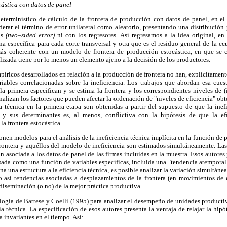
ástica con datos de panel
eterminístico de cálculo de la frontera de producción con datos de panel, en e
derar el término de error unilateral como aleatorio, presentando una distribución 
os
(two–sided error)
ni con los regresores. Así regresamos a la idea original, en
a específica para cada corte transversal y otra que es el residuo general de la e
más coherente con un modelo de frontera de producción estocástica, en que se 
alizada tiene por lo menos un elemento ajeno a la decisión de los productores.
mpíricos desarrollados en relación a la producción de frontera no han, explícitamen
ariables correlacionadas sobre la ineficiencia. Los trabajos que abordan esa cues
a primera especifican y se estima la frontera y los correspondientes niveles de (
nalizan los factores que pueden afectar la ordenación de "niveles de eficiencia" ob
a técnica en la primera etapa son obtenidas a partir del supuesto de que la inef
 y sus determinantes es, al menos, conflictiva con la hipótesis de que la ef
la frontera estocástica.
nen modelos para el análisis de la ineficiencia técnica implícita en la función de 
frontera y aquéllos del modelo de ineficiencia son estimados simultáneamente. La
ón asociada a los datos de panel de las firmas incluidas en la muestra. Esos autore
esada como una función de variables específicas, incluida una "tendencia atemporal
 una estructura a la eficiencia técnica, es posible analizar la variación simultáne
do así tendencias asociadas a desplazamientos de la frontera (en movimientos de
 diseminación (o no) de la mejor práctica productiva.
ología de Battese y Coelli (1995) para analizar el desempeño de unidades product
ia técnica. La especificación de esos autores presenta la ventaja de relajar la hipó
a invariantes en el tiempo. Así: