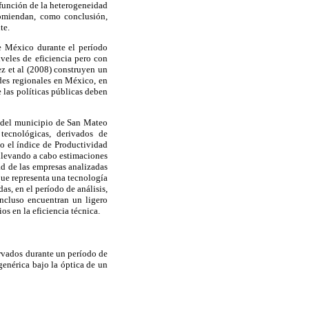
 función de la heterogeneidad
ecomiendan, como conclusión,
te.
de México durante el período
eles de eficiencia pero con
ez et al (2008) construyen un
des regionales en México, en
 las políticas públicas deben
o del municipio de San Mateo
tecnológicas, derivados de
o el índice de Productividad
llevando a cabo estimaciones
ad de las empresas analizadas
que representa una tecnología
s, en el período de análisis,
ncluso encuentran un ligero
os en la eficiencia técnica.
rvados durante un período de
genérica bajo la óptica de un