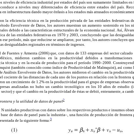
os niveles de eficiencia industrial por estados del país son sumamente limitados en
e conduce a niveles muy diferenciados de eficiencia entre estados del país. R
a en infraestructura dando mayor énfasis a los estados más atrasados económicamen
ron la eficiencia técnica en la producción privada de las entidades federativas 
todo Envolvente de Datos, los autores muestran un aumento sostenido en los niv
ales debido a las características estructurales de la economía nacional. Así, Álvar
cnica de las entidades federativas en 1970 y 2003, concluyendo que las desigualda
en ese período, más que reducirse se ampliaron; por tanto, los autores concluyen que
las desigualdades regionales en términos de ingresos.
 el de Fuentes y Armenta (2006) que, con datos de 133 empresas del sector calzad
éxico, midieron cambios en la productividad debidos a transformaciones 
ncia técnica y en la escala de producción para el período 1990–2000. Construyend
lmquist (también conocido como índice de Productividad de Malmquist), así como 
de Análisis Envolvente de Datos, los autores midieron el cambio en la productivid
el cociente de las distancias de cada uno de los puntos en relación con la frontera 
on un crecimiento de 1.2% en la productividad para el grupo de empresas observada
resas analizadas no hubo un cambio tecnológico en los 10 años de estudio (i
 sector) y que el cambio en la productividad de éstas se debió, enteramente, a cambi
2
ontera y la utilidad de datos de panel
 N unidades productivas con datos sobre los respectivos productos e insumos obse
 base de datos de panel para la industria–, una función de producción de frontera 
3
resentada de la siguiente forma: