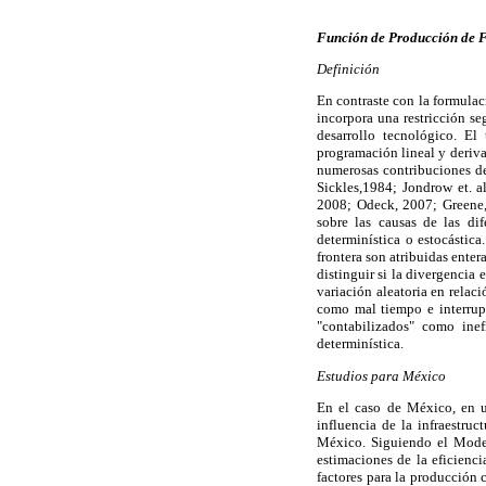
Función de Producción de 
Definición
En contraste con la formula
incorpora una restricción s
desarrollo tecnológico. El
programación lineal y deriva 
numerosas contribuciones de
Sickles,1984; Jondrow et. a
2008; Odeck, 2007; Greene,
sobre las causas de las dif
determinística o estocástic
frontera son atribuidas enter
distinguir si la divergencia 
variación aleatoria en relaci
como mal tiempo e interrupc
"contabilizados" como inef
determinística.
Estudios para México
En el caso de México, en un
influencia de la infraestru
México. Siguiendo el Modelo
estimaciones de la eficienci
factores para la producción