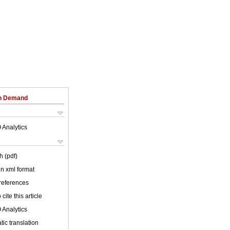
on Demand
 Analytics
h (pdf)
 in xml format
 references
cite this article
 Analytics
ic translation