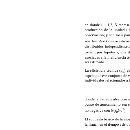
en donde
i
= 1,2,
N
represe
producción de la unidad
i
observación;
β
son los
k
par
son los
shocks
estocástico
distribuidos independient
tienen, por hipótesis, una
asociadas a la ineficiencia t
ser estimado.
La eficiencia técnica (
u
) e
it
espera que ese conjunto de va
individuales relacionados a l
donde la variable aleatoria
punto de truncamiento sea e
2
no negativa con
N
(
z
δ,σ
).
it
El supuesto básico de la esp
la firma
i
en el tiempo
t
de ob