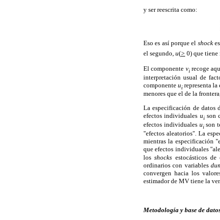
y ser reescrita como:
Eso es así porque el
shock
e
el segundo,
u
(
>
0) que tiene
El componente
v
recoge aque
i
interpretación usual de fac
componente
u
representa la 
i
menores que el de la frontera
La especificación de datos 
efectos individuales
u
son c
i
efectos individuales
u
son t
i
"efectos aleatorios". La esp
mientras la especificación 
que efectos individuales "al
los
shocks
estocásticos de
ordinarios con variables
du
convergen hacia los valore
estimador de MV tiene la ven
Metodología y base de dato