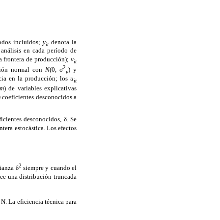
íodos incluidos;
y
denota la
it
 análisis en cada período de
la frontera de producción);
v
it
2
ución normal con
N
(0, σ
) y
v
ncia en la producción; los
u
it
 m
) de variables explicativas
m
coeficientes desconocidos a
icientes desconocidos, δ. Se
ntera estocástica. Los efectos
2
ianza δ
siempre y cuando el
ee una distribución truncada
.. N. La eficiencia técnica para