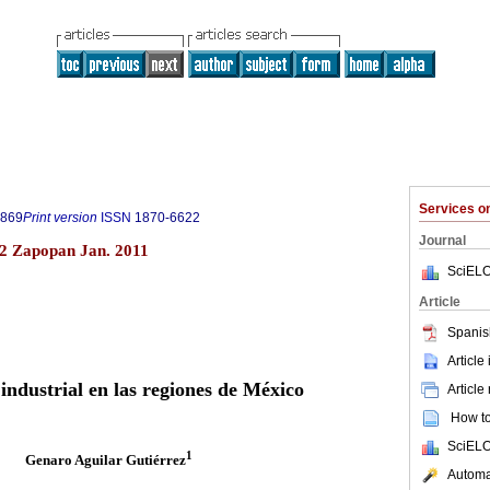
Services 
9869
Print version
ISSN
1870-6622
Journal
2 Zapopan Jan. 2011
SciELO
Article
Spanis
Article
 industrial en las regiones de México
Article
How to 
SciELO
1
Genaro Aguilar Gutiérrez
Automat