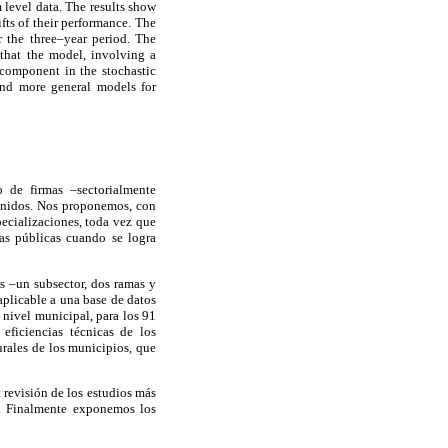
 level data. The results show
ifts of their performance. The
er the three–year period. The
e that the model, involving a
 component in the stochastic
 and more general models for
 de firmas –sectorialmente
tenidos. Nos proponemos, con
ecializaciones, toda vez que
cas públicas cuando se logra
es –un subsector, dos ramas y
aplicable a una base de datos
 nivel municipal, para los 91
eficiencias técnicas de los
urales de los municipios, que
 revisión de los estudios más
a. Finalmente exponemos los