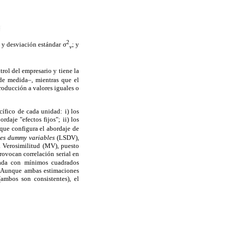
2
 y desviación estándar σ
; y
v
rol del empresario y tiene la
 de medida–, mientras que el
 producción a valores iguales o
ífico de cada unidad: i) los
rdaje "efectos fijos"; ii) los
 que configura el abordaje de
res dummy variables
(LSDV),
a Verosimilitud (MV), puesto
rovocan correlación serial en
ntada con mínimos cuadrados
d. Aunque ambas estimaciones
ambos son consistentes), el