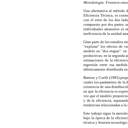
Metodología: Frontera estoc
Una alternativa al método d
Eficiencia Técnica, es consi
con el error de los dos lad
compuesto por dos partes, un
individuales aleatorios es 
ineficiencia de la unidad an
Gran parte de los estudios e
"explorar" los efectos de v
modelo en "dos etapas": en l
productivas; en la segunda a
estimaciones de la eficienci
regresión entre esa medida
idénticamente distribuida en 
Battese y Coelli (1995) propo
cuales los parámetros de la 
existencia de una distribuci
en que la eficiencia es expr
vez que el modelo proporciona
y de la eficiencia, separan
tendencias relacionadas a la
Este trabajo sigue la metod
bajo la óptica de la eficienc
técnica y frontera tecnológic