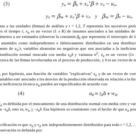
nta a las unidades (firmas) de análisis y
t
= 1,2,
T
representa los sucesivos per
en el tiempo
t
;
x
es un vector (1
x K
) de insumos asociados a las unidades de
it
ámetros a ser estimados (observar la constante
β
que representa el intercepto de 
0
s asumidos como independientes e idénticamente distribuidos en una distrib
emente de
u
's
, variables aleatorias no negativas que son asociadas a la ineficie
it
2
 distribución normal truncada con media
z
δ y varianza σ
;
z
es un vector (1
x
it
it
écnica de las firmas involucradas en el proceso de producción; y δ es un vector de
s, por hipótesis, una función de variables "explicativas"
z
y de un vector de coef
it
riables esté asociado a los desvíos de la producción observada en relación a la fro
a ineficiencia técnica
u
pueden ser especificados de acuerdo con:
it
w
es definida por el truncamiento de una distribución normal con media cero y var
it
n –
z
δ, esto es,
w
>
–
z
δ. Esa hipótesis es consistente con el hecho de que
u
pos
it
it
it
it
ecificación es que
u
y
v
son independientemente distribuidos para todo
t
= 1,2, .
it
it
servación es definida por: