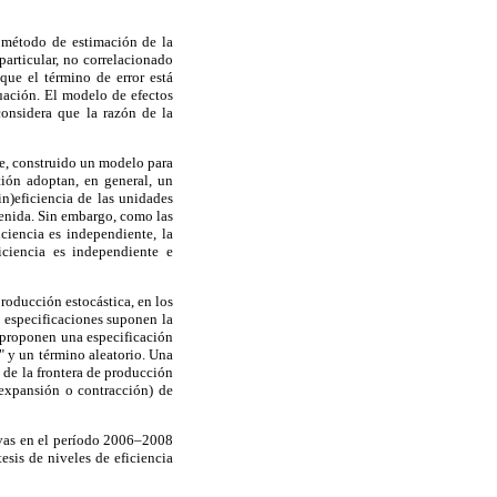
l método de estimación de la
particular, no correlacionado
 que el término de error está
cuación. El modelo de efectos
considera que la razón de la
te, construido un modelo para
tión adoptan, en general, un
in)eficiencia de las unidades
tenida. Sin embargo, como las
iciencia es independiente, la
iciencia es independiente e
producción estocástica, en los
s especificaciones suponen la
s proponen una especificación
" y un término aleatorio. Una
a de la frontera de producción
 expansión o contracción) de
ivas en el período 2006–2008
tesis de niveles de eficiencia