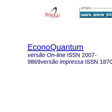
EconoQuantum
versão On-line
ISSN
2007-
9869
versão impressa
ISSN
187