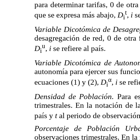
para determinar tarifas, 0 de otr
t
que se expresa más abajo,
D
,
i
s
i
Variable Dicotómica de Desagr
desagregación de red, 0 de otra 
u
D
,
i
se refiere al país.
i
Variable Dicotómica de Auton
autonomía para ejercer sus funcio
α
ecuaciones (1) y (2),
D
,
i
se refi
i
Densidad de Población.
Para e
trimestrales. En la notación de l
país y
t
al periodo de observación
Porcentaje de Población Ur
observaciones trimestrales. En la