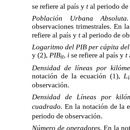
se refiere al país y
t
al periodo de
Población Urbana Absolut
observaciones trimestrales. En l
refiere al país y
t
al periodo de ob
Logaritmo del PIB per cápita del
y (2),
PIB
,
i
se refiere al país y
t
it
Densidad de líneas por kilóme
notación de la ecuación (1),
L
i
observación.
Densidad de Líneas por kilóm
cuadrado.
En la notación de la 
periodo de observación.
Número de operadores.
En la no