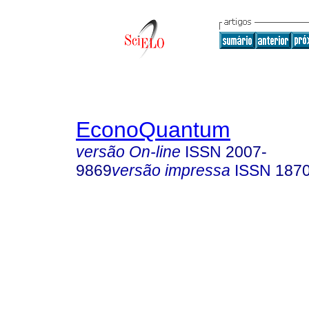
EconoQuantum
versão On-line
ISSN
2007-
9869
versão impressa
ISSN
187