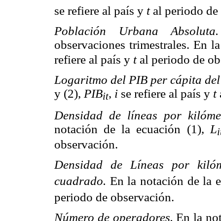
se refiere al país y
t
al periodo de
Población Urbana Absolut
observaciones trimestrales. En l
refiere al país y
t
al periodo de ob
Logaritmo del PIB per cápita del
y (2),
PIB
,
i
se refiere al país y
t
it
Densidad de líneas por kilóme
notación de la ecuación (1),
L
i
observación.
Densidad de Líneas por kilóm
cuadrado.
En la notación de la 
periodo de observación.
Número de operadores.
En la no