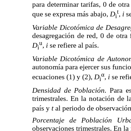
para determinar tarifas, 0 de otr
t
que se expresa más abajo,
D
,
i
s
i
Variable Dicotómica de Desagr
desagregación de red, 0 de otra 
u
D
,
i
se refiere al país.
i
Variable Dicotómica de Auton
autonomía para ejercer sus funcio
α
ecuaciones (1) y (2),
D
,
i
se refi
i
Densidad de Población.
Para e
trimestrales. En la notación de l
país y
t
al periodo de observación
Porcentaje de Población Ur
observaciones trimestrales. En la