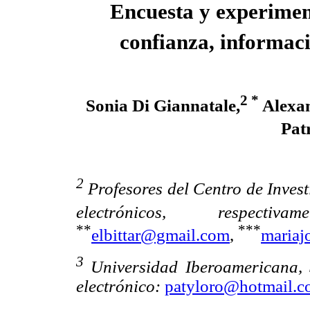
Encuesta y experimen
confianza, informaci
2 *
Sonia Di Giannatale,
Alexan
Pat
2
Profesores del Centro de Inves
electrónicos, respectivame
**
***
elbittar@gmail.com
,
mariaj
3
Universidad Iberoamericana, 
electrónico:
patyloro@hotmail.