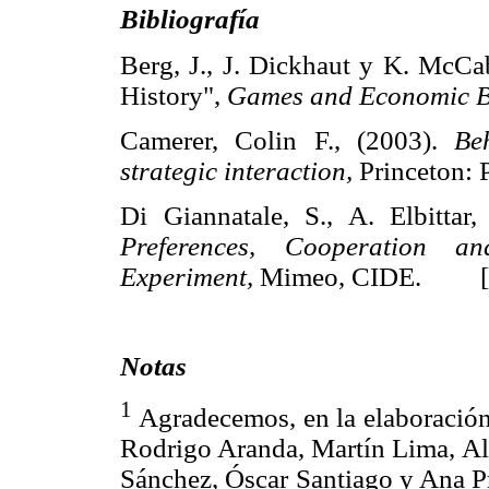
Bibliografía
Berg, J., J. Dickhaut y K. McCab
History",
Games and Economic B
Camerer, Colin F., (2003).
Be
strategic interaction,
Princeton:
Di Giannatale, S., A. Elbitta
Preferences, Cooperation a
Experiment,
Mimeo, CIDE. 
Notas
1
Agradecemos, en la elaboración 
Rodrigo Aranda, Martín Lima, A
Sánchez, Óscar Santiago y Ana Pr