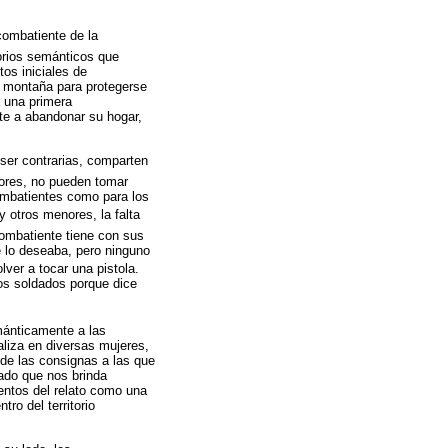
 combatiente de la
torios semánticos que
os iniciales de
la montaña para protegerse
a una primera
nte a abandonar su hogar,
 ser contrarias, comparten
ores, no pueden tomar
combatientes como para los
 y otros menores, la falta
ombatiente tiene con sus
e lo deseaba, pero ninguno
lver a tocar una pistola.
los soldados porque dice
emánticamente a las
aliza en diversas mujeres,
 de las consignas a las que
zado que nos brinda
entos del relato como una
ro del territorio