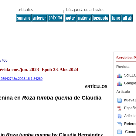
Servicios 
5766
Revista
Mérida ene./jun. 2023 Epub 23-Abr-2024
SciELO
is.25942743e.2023.18.1.84260
Google
ARTÍCULOS
Articulo
enina en
Roza tumba quema
de Claudia
nueva p
Españo
Artícu
Referen
Como c
 in
Roza tumba quema
by Claudia Hernández