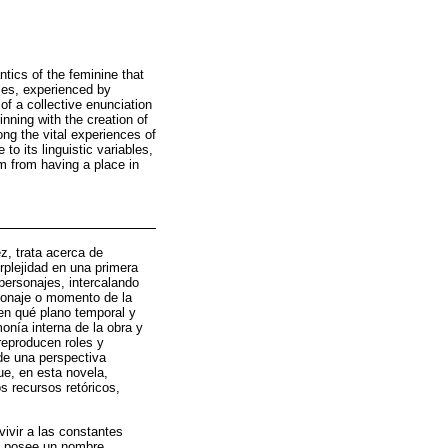
tics of the feminine that
ties, experienced by
of a collective enunciation
nning with the creation of
ng the vital experiences of
to its linguistic variables,
m from having a place in
z, trata acerca de
rplejidad en una primera
 personajes, intercalando
rsonaje o momento de la
 en qué plano temporal y
onía interna de la obra y
reproducen roles y
de una perspectiva
ue, en esta novela,
s recursos retóricos,
vivir a las constantes
ón posee un nombre