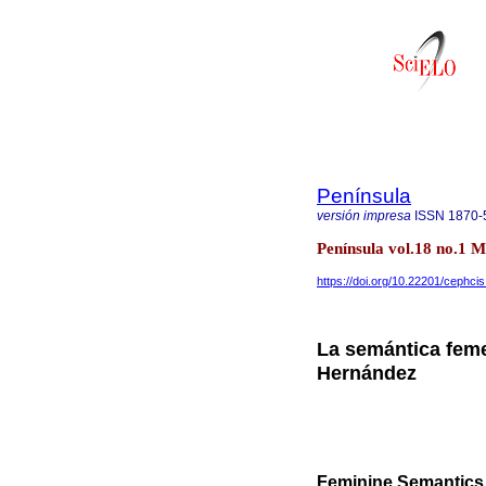
Península
versión impresa
ISSN
1870-
Península vol.18 no.1 
https://doi.org/10.22201/cephc
La semántica fem
Hernández
Feminine Semantics