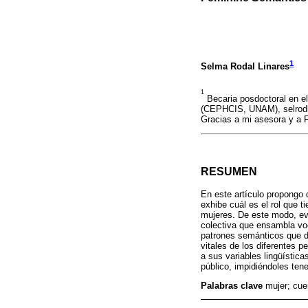
1
Selma Rodal Linares
1
Becaria posdoctoral en e
(CEPHCIS, UNAM), selrodli
Gracias a mi asesora y a F
RESUMEN
En este artículo propongo
exhibe cuál es el rol que 
mujeres. De este modo, eva
colectiva que ensambla voc
patrones semánticos que de
vitales de los diferentes 
a sus variables lingüística
público, impidiéndoles ten
Palabras clave
mujer; cue