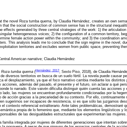
 that the novel Roza tumba quema, by Claudia Hernández, creates an own seman
on that the social construction of common sense has in the structural inequali
 effects generated by three central strategies of the work: 1) the articulation 
ingular heterogeneous voices; 2) the configuration of a common territory, begi
ermine female action power within the community; and 3) the coordination amo
ters. This analysis leads me to conclude that the sign regime in the novel, due 
 exploitation territories and excludes women from public space, preventing the
entral American narrative; Claudia Hernández
Hernández, 2017
,
Roza tumba quema
(
; Sexto Piso, 2018), de Claudia Hernánde
de diversos territorios en busca de un suelo fértil. La novela puede causar pe
oca el desplazamiento, ya que el foco narrativo cambia mediante los distintos
acciones, además del pasado, el presente y el futuro, sin aclarar a qué pe
ponde lo narrado. Este vaivén dificulta distinguir quién cuenta las acciones y
ro lado, las mujeres se encuentran profundamente condicionadas por la hegem
o de acción gracias a la precariedad de su contexto. Por ello, continuamente 
n sugerirnos ser incapaces de resistencia, si es que sólo las juzgamos des
el contexto referencial extraliterario. Ante tales problemáticas, demostraré q
emántica propia de lo femenino que, mediante los elementos lingüísticos y lo
sponsables de las desigualdades estructurales que experimentan las mujeres.
a familia integrada por mujeres de diferentes generaciones que intentan sobre
y la posguerra. A pesar de que ninguno de los espacios centrales de la acci