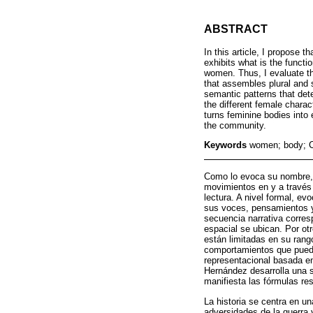
ABSTRACT
In this article, I propose
exhibits what is the functi
women. Thus, I evaluate the
that assembles plural and s
semantic patterns that det
the different female charac
turns feminine bodies into
the community.
Keywords
women; body; C
Como lo evoca su nombre
movimientos en y a través 
lectura. A nivel formal, ev
sus voces, pensamientos y 
secuencia narrativa corres
espacial se ubican. Por ot
están limitadas en su rang
comportamientos que puede
representacional basada en 
Hernández desarrolla una s
manifiesta las fórmulas re
La historia se centra en un
adversidades de la guerra 