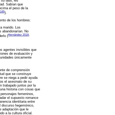
su lado, les
dad. Sabían que
ncima el peso de la
 185
).
iento de los hombres:
ía marido. Los
os abandonarían. No
Hernández 2018,
erlo (
s agentes invisibles que
siones de evaluación y
omunidades únicamente
zonte de comprensión
litud que se construye
re se niega a pedir ayuda
os el asesinato de su
 trabajado juntos por la
una historia con cosas que
s personajes femeninos,
ladar el supuesto romance
nencia identitaria entre
el discurso hegemónico,
e adaptación que le
o a la cultura oficial.