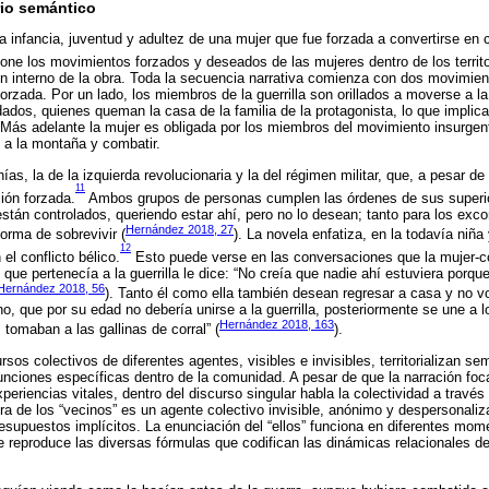
orio semántico
 la infancia, juventud y adultez de una mujer que fue forzada a convertirse en
pone los movimientos forzados y deseados de las mujeres dentro de los terri
n interno de la obra. Toda la secuencia narrativa comienza con dos movimient
a forzada. Por un lado, los miembros de la guerrilla son orillados a moverse a 
dados, quienes queman la casa de la familia de la protagonista, lo que implic
ca. Más adelante la mujer es obligada por los miembros del movimiento insurge
e a la montaña y combatir.
s, la de la izquierda revolucionaria y la del régimen militar, que, a pesar de
11
ción forzada.
Ambos grupos de personas cumplen las órdenes de sus superi
stán controlados, queriendo estar ahí, pero no lo desean; tanto para los ex
Hernández 2018, 27
orma de sobrevivir (
). La novela enfatiza, en la todavía niña
12
el conflicto bélico.
Esto puede verse en las conversaciones que la mujer-c
ue pertenecía a la guerrilla le dice: “No creía que nadie ahí estuviera porqu
Hernández 2018, 56
). Tanto él como ella también desean regresar a casa y no vo
o, que por su edad no debería unirse a la guerrilla, posteriormente se une a 
Hernández 2018, 163
tomaban a las gallinas de corral” (
).
sos colectivos de diferentes agentes, visibles e invisibles, territorializan s
nciones específicas dentro de la comunidad. A pesar de que la narración foc
eriencias vitales, dentro del discurso singular habla la colectividad a través
gura de los “vecinos” es un agente colectivo invisible, anónimo y despersonali
esupuestos implícitos. La enunciación del “ellos” funciona en diferentes mom
 reproduce las diversas fórmulas que codifican las dinámicas relacionales dent