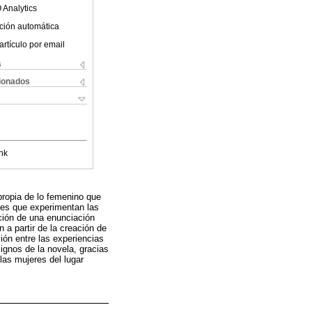
 Analytics
ción automática
artículo por email
s
cionados
nk
ropia de lo femenino que
ales que experimentan las
ación de una enunciación
 a partir de la creación de
ón entre las experiencias
ignos de la novela, gracias
 las mujeres del lugar