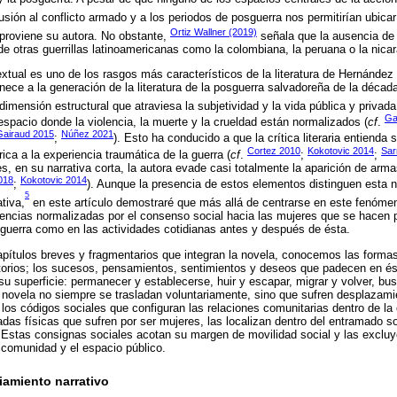
usión al conflicto armado y a los periodos de posguerra nos permitirían ubicar
Ortiz Wallner (2019)
 proviene su autora. No obstante,
señala que la ausencia de 
de otras guerrillas latinoamericanas como la colombiana, la peruana o la nica
xtual es uno de los rasgos más característicos de la literatura de Hernández 
ece a la generación de la literatura de la posguerra salvadoreña de la década 
 dimensión estructural que atraviesa la subjetividad y la vida pública y privad
Ga
espacio donde la violencia, la muerte y la crueldad están normalizados (
cf
.
Gairaud 2015
Núñez 2021
;
). Esto ha conducido a que la crítica literaria entienda
Cortez 2010
Kokotovic 2014
Sar
ica a la experiencia traumática de la guerra (
cf
.
;
;
es, en su narrativa corta, la autora evade casi totalmente la aparición de arm
018
Kokotovic 2014
;
). Aunque la presencia de estos elementos distinguen esta
5
ativa,
en este artículo demostraré que más allá de centrarse en este fenómeno
encias normalizadas por el consenso social hacia las mujeres que se hacen p
guerra como en las actividades cotidianas antes y después de ésta.
apítulos breves y fragmentarios que integran la novela, conocemos las forma
itorios; los sucesos, pensamientos, sentimientos y deseos que padecen en és
u superficie: permanecer y establecerse, huir y escapar, migrar y volver, bu
la novela no siempre se trasladan voluntariamente, sino que sufren desplazam
e los códigos sociales que configuran las relaciones comunitarias dentro de la
zadas físicas que sufren por ser mujeres, las localizan dentro del entramado so
 Estas consignas sociales acotan su margen de movilidad social y las exclu
 comunidad y el espacio público.
amiento narrativo