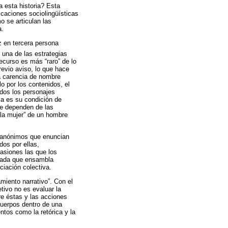
a esta historia? Esta
icaciones sociolingüísticas
o se articulan las
a.
z en tercera persona
una de las estrategias
ecurso es más “raro” de lo
revio aviso, lo que hace
la carencia de nombre
lo por los contenidos, el
odos los personajes
ca es su condición de
ue dependen de las
 “la mujer” de un hombre
s anónimos que enuncian
dos por ellas,
asiones las que los
izada que ensambla
ciación colectiva.
iento narrativo”. Con el
tivo no es evaluar la
re éstas y las acciones
 cuerpos dentro de una
ntos como la retórica y la