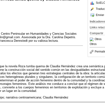
SciELO
Traduc
Enviar 
Indicadore
Links rela
Compartir
l Centro Peninsular en Humanidades y Ciencias Sociales
n@gmail.com. Asesorada por la Dra. Carolina Depetris.
Otros
rancesca Dennstedt por su valiosa lectura.
Otros
Permali
 que la novela Roza tumba quema de Claudia Hernández crea una semántica p
tiene la construcción social del sentido común en las desigualdades estructur
lúo los efectos que generan tres estrategias centrales de la obra: la articul
es heterogéneas plurales y singulares; la configuración de un territorio común
terminan el poder de acción femenino dentro de la comunidad y la coordinaci
personajes femeninos. Este análisis me conduce a concluir que el régimen de s
s, convierte a los cuerpos femeninos en territorios de explotación y excluye a
er un lugar en la comunidad.
rpo; narrativa centroamericana; Claudia Hernández