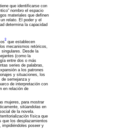
tiene que identificarse con
ántico” nombro el espacio
asgos materiales que definen
un relato. El poder y el
dad determina la capacidad
9
cos
que establecen
 los mecanismos retóricos,
 singulares. Desde la
mejantes (como la
ogía entre dos o más
intas series de palabras,
expansión a los patrones
onajes y situaciones, los
es de semejanza y
arco de interpretación con
n en relación de
as mujeres, para mostrar
nticamente, sitúandolas en
ocial de la novela.
rritorialización física que
es que los desplazamientos
, impidiéndoles poseer y