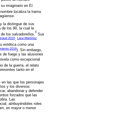
 su imaginario en El
nombre localiza la trama
ragüense.
y la distingue de sus
de los 90, la cual le
4
a de los salvadoreños.
Sus
iraud 2010
Lara-Martínez
;
 su estética como una
miento 2016
). Sin embargo,
as de fuego y las alusiones
 novela como excepcional
 de la guerra, el relato
resentes tanto en el
s en las que los personajes
tos y los diversos
scar, abandonar y defender
ientos forzados que las
 obra. Las
cial, atribuyéndoles roles
yen, en mayor o menor