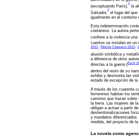
2
(exceptuando París),
la al
3
Salvador,
el lugar del que
igualmente en el contexto 
Esta indeterminación conte
coetáneos. La autora perten
confiere a la violencia una
cuentos se instalan en un 
2012
Rincón-Chavarro 2013
;
;
alusión simbólica y metafór
a diferencia de otros autor
Esch 2
directas a la guerra (
dentro del resto de su narr
exhibe y desmonta las viol
estado de excepción de la 
A través de los cuarenta c
femeninos habitan los terr
caminos que trazan sobre s
la tierra. Las mujeres de 
obligan a actuar a partir d
desterritorializaciones for
y mandatos diferenciados.
medida, del proyecto de la
La novela como agenci