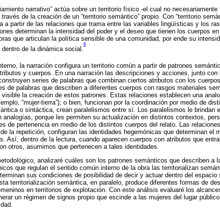
miento narrativo” actúa sobre un territorio físico -el cual no necesariamente 
a través de la creación de un “territorio semántico” propio. Con “territorio sem
a a partir de las relaciones que trama entre las variables lingüísticas y los r
ones determinan la intensidad del poder y el deseo que tienen los cuerpos en 
ras que articulan la política sensible de una comunidad, por ende su intensi
8
dentro de la dinámica social.
nterno, la narración configura un territorio común a partir de patrones semánti
atributos y cuerpos. En una narración las descripciones y acciones, junto con
construyen series de palabras que combinan ciertos atributos con los cuerpos
es de palabras que describen a diferentes cuerpos con rasgos materiales se
e visible la creación de estos patrones. Estas relaciones establecen una anal
plo, “mujer-tierra”); o bien, funcionan por la coordinación por medio de dist
tica o sintáctica, crean paralelismos entre sí. Los paralelismos le brindan 
analogías, porque les permiten su actualización en distintos contextos, pers
es de pertenencia en medio de los distintos cuerpos del relato. Las relacion
de la repetición, configuran las identidades hegemónicas que determinan el m
s. Así, dentro de la lectura, cuando aparecen cuerpos con atributos que entra
on otros, asumimos que pertenecen a tales identidades.
etodológico, analizaré cuáles son los patrones semánticos que describen a l
cos que regulan el sentido común interno de la obra las territorializan semá
terminan sus condiciones de posibilidad de decir y actuar dentro del espacio s
a territorialización semántica, en paralelo, produce diferentes formas de deste
emeninos en territorios de explotación. Con este análisis evaluaré los alcanc
erar un régimen de signos propio que escinde a las mujeres del lugar público
idad.