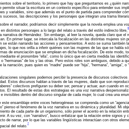
entos sobre el territorio, lo primero que hay que preguntarnos es ¿quién narr
permite situar la escritura en un contexto específico para entender sus impl
ones y variables, sino que además es el punto de partida para comprender cóm
os sucesos, las descripciones y los personajes que integran una trama literari
sobre el narrador, podríamos decir simplemente que la novela emplea una vo
6
 en distintos personajes a lo largo del relato a través del estilo indirecto libre,
a narrativa de Hernández. Sin embargo, al leer la novela, queda claro que el r
n. En primer lugar, se intercala la focalización en las distintas mujeres sin p
quién se están narrando las acciones y pensamientos. A esto se suma también 
jes, lo que nos orilla a inferir quiénes son las mujeres de las que se habla só
 formas de enunciación que se emplean en dicha focalización. De este modo, t
diante el pronombre “ella”, como lo único que en cierta medida las identifi
s” o “hermanas” de los y las otras. Pero estos roles son ambiguos, debido a q
e la narración, pues quien es “madre” puede ser “hija”, “hermana”, “amiga”, o
alizaciones singulares podemos percibir la presencia de discursos colectivo
dad. Estos discursos hablan a través de las mujeres, dado que son reproduci
eres” colectivos prefiguran su deber ser, pensar y actuar, aun cuando en oc
tos. El resultado de estas dos estrategias es una voz narrativa despersonal
 e invisibles dentro del discurso singular de cada mujer, lo cual crea una enun
ue este ensamblaje entre voces heterogéneas se comprenda como un “agenciam
” pienso el fenómeno de la voz narrativa en su dinámica y pluralidad. Mi obje
iento de cada parte de un organismo, sólo poner el acento en la relación ent
ir. A su vez, con “narrativo”, busco enfatizar que la relación entre signos y
to de narrar, por lo que las variables lingüísticas interactúan con otros eleme
7
acial del relato.