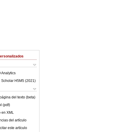
Personalizados
 Analytics
 Scholar H5M5 (
2021
)
ágina del texto (beta)
l (pdf)
lo en XML
cias del artículo
itar este artículo