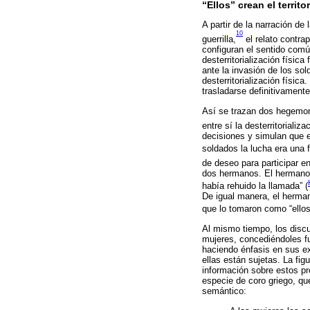
“Ellos” crean el territ
A partir de la narración de
10
guerrilla,
el relato contra
configuran el sentido comú
desterritorialización físic
ante la invasión de los sol
desterritorialización físi
trasladarse definitivament
Así se trazan dos hegemonía
entre sí la desterritorializa
decisiones y simulan que e
soldados la lucha era una f
de deseo para participar en 
dos hermanos. El hermano q
había rehuido la llamada” (
De igual manera, el herman
que lo tomaron como “ellos 
Al mismo tiempo, los discur
mujeres, concediéndoles fu
haciendo énfasis en sus exp
ellas están sujetas. La fi
información sobre estos pr
especie de coro griego, que
semántico: