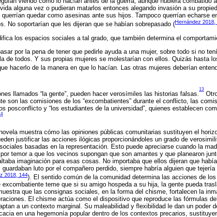
eguían viendo como lo hacían antes de la guerra, aunque hubiera combatido a 
 vida alguna vez o pudieran matarlos entonces alegando invasión a su propie
o querrían quedar como asesinas ante sus hijos. Tampoco querrían echarse e
Hernández 2018,
nos. No soportarían que les dijeran que se habían sobrepasado (
fica los espacios sociales a tal grado, que también determina el comportam
pasar por la pena de tener que pedirle ayuda a una mujer, sobre todo si no ten
urla de todos. Y sus propias mujeres se molestarían con ellos. Quizás hasta l
ue hacerlo de la manera en que lo hacían. Las otras mujeres deberían entend
13
ones llamados “la gente”, pueden hacer verosímiles las historias falsas.
Otro
 son las comisiones de los “excombatientes” durante el conflicto, las comi
os posconflicto y “los estudiantes de la universidad”, quienes establecen c
14
novela muestra cómo las opiniones públicas comunitarias sustituyen el hori
ueden justificar las acciones ilógicas proporcionándoles un grado de verosimi
sociales basadas en la representación. Esto puede apreciarse cuando la mad
por temor a que los vecinos supongan que son amantes y que planearon junt
faltaba imaginación para esas cosas. No importaba que ellos dijeran que habían
uardaban luto por el compañero perdido, siempre habría alguien que tejería 
z 2018, 144
). El sentido común de la comunidad determina las acciones de lo
e excombatiente teme que si su amigo hospeda a su hija, la gente pueda tras
muestra que las consignas sociales, en la forma del chisme, fortalecen la inma
raciones. El chisme actúa como el dispositivo que reproduce las fórmulas d
an a un contexto marginal. Su maleabilidad y flexibilidad le dan un poder d
cacia en una hegemonía popular dentro de los contextos precarios, sustituyend