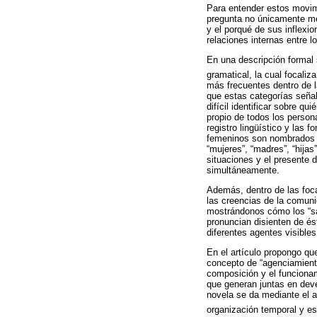
Para entender estos movimi
pregunta no únicamente me 
y el porqué de sus inflexi
relaciones internas entre l
En una descripción formal 
gramatical, la cual focaliza
más frecuentes dentro de l
que estas categorías señala
difícil identificar sobre 
propio de todos los persona
registro lingüístico y las
femeninos son nombrados me
“mujeres”, “madres”, “hija
situaciones y el presente d
simultáneamente.
Además, dentro de las foc
las creencias de la comuni
mostrándonos cómo los “sab
pronuncian disienten de és
diferentes agentes visibles
En el artículo propongo q
concepto de “agenciamiento
composición y el funcionam
que generan juntas en deven
novela se da mediante el ac
organización temporal y esp