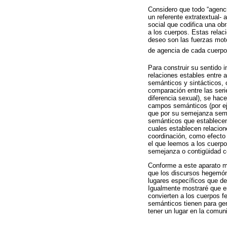
Considero que todo “agencia
un referente extratextual- 
social que codifica una obr
a los cuerpos. Estas relaci
deseo son las fuerzas moto
de agencia de cada cuerpo 
Para construir su sentido i
relaciones estables entre 
semánticos y sintácticos, 
comparación entre las seri
diferencia sexual), se hac
campos semánticos (por ejem
que por su semejanza semán
semánticos que establecen 
cuales establecen relacion
coordinación, como efecto 
el que leemos a los cuerpo
semejanza o contigüidad c
Conforme a este aparato m
que los discursos hegemóni
lugares específicos que de
Igualmente mostraré que est
convierten a los cuerpos f
semánticos tienen para gen
tener un lugar en la comun