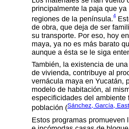
principalmente la paja que y
4
regiones de la península.
Est
de obra, que deja de ser famil
su transporte. Por eso, hoy en
maya, ya no es más barato qu
aunque a ésta se le siga ent
También, la existencia de un
de vivienda, contribuye al pr
vernácula maya en Yucatán, 
modelo de habitación, al mis
especificidades del ambiente f
Sánchez, García, Eas
población (
Estos programas promueven l
e incómodas casas de bloque,