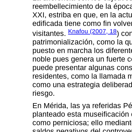
reembellecimiento de la época
XXI, estriba en que, en la actu
edificada tiene como fin volve
Knafou (2007, 18
visitantes.
) co
patrimonialización, como la q
puesto en marcha los diferent
noble pues genera un fuerte 
puede presentar algunas cons
residentes, como la llamada m
como una estrategia delibera
riesgo.
En Mérida, las ya referidas P
planteado esta museificación d
como perniciosa; ello mediante
saldos negativos del controv