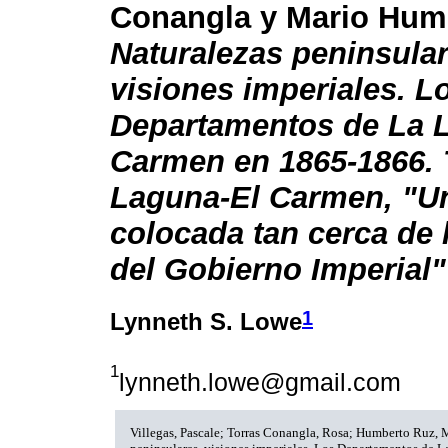
Conangla y Mario Hum
Naturalezas peninsular
visiones imperiales. L
Departamentos de La 
Carmen en 1865-1866. 
Laguna-El Carmen, "Un
colocada tan cerca de 
del Gobierno Imperial"
1
Lynneth S. Lowe
1
lynneth.lowe@gmail.com
Villegas, Pascale; Torras Conangla, Rosa; Humberto Ruz, 