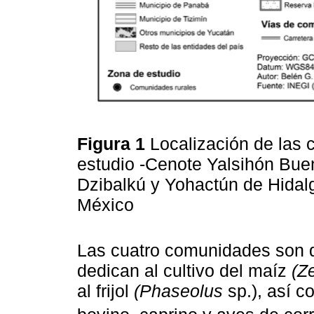
Figura 1
Localización de las 
estudio -Cenote Yalsihón Bue
Dzibalkú y Yohactún de Hidalg
México
Las cuatro comunidades son d
dedican al cultivo del maíz
(Z
al frijol
(Phaseolus
sp.), así c