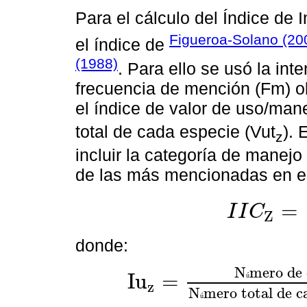
Para el cálculo del Índice de I
Figueroa-Solano (20
el índice de
(1988)
. Para ello se usó la int
frecuencia de mención (Fm) obt
el índice de valor de uso/man
total de cada especie (Vut
). 
z
incluir la categoría de manejo
de las más mencionadas en es
=
I
I
C
Z
I
I
C
Z
=
Σ
(
I
u
z
+
f
m
z
+
donde:
N
m
e
r
o
d
e
I
u
=
ú
z
I
u
z
=
N
ú
m
e
r
o
d
e
c
a
t
e
g
o
r
í
a
s
d
e
l
a
s
p
.
x
N
ú
N
m
e
r
o
t
o
t
a
l
d
e
c
ú