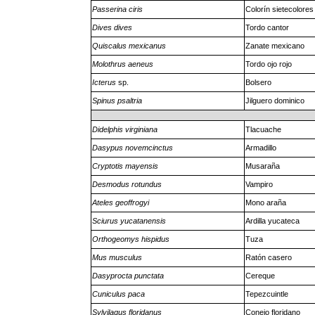
Passerina ciris
Colorín sietecolores
Dives dives
Tordo cantor
Quiscalus mexicanus
Zanate mexicano
Molothrus aeneus
Tordo ojo rojo
Icterus
sp.
Bolsero
Spinus psaltria
Jilguero dominico
Didelphis virginiana
Tlacuache
Dasypus novemcinctus
Armadillo
Cryptotis mayensis
Musaraña
Desmodus rotundus
Vampiro
Ateles geoffrogyi
Mono araña
Sciurus yucatanensis
Ardilla yucateca
Orthogeomys hispidus
Tuza
Mus musculus
Ratón casero
Dasyprocta punctata
Cereque
Cuniculus paca
Tepezcuintle
Sylvilagus floridanus
Conejo floridano