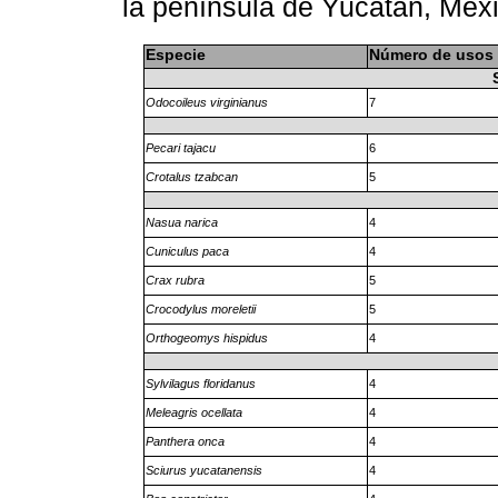
la península de Yucatán, Méx
Especie
Número de usos
Odocoileus virginianus
7
Pecari tajacu
6
Crotalus tzabcan
5
Nasua narica
4
Cuniculus paca
4
Crax rubra
5
Crocodylus moreletii
5
Orthogeomys hispidus
4
Sylvilagus floridanus
4
Meleagris ocellata
4
Panthera onca
4
Sciurus yucatanensis
4