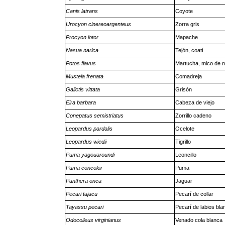
Canis latrans
Coyote
Urocyon cinereoargenteus
Zorra gris
Procyon lotor
Mapache
Nasua narica
Tejón, coatí
Potos flavus
Martucha, mico de 
Mustela frenata
Comadreja
Galictis vittata
Grisón
Eira barbara
Cabeza de viejo
Conepatus semistriatus
Zorrillo cadeno
Leopardus pardalis
Ocelote
Leopardus wiedii
Tigrillo
Puma
yagouaroundi
Leoncillo
Puma concolor
Puma
Panthera onca
Jaguar
Pecari tajacu
Pecarí de collar
Tayassu pecari
Pecarí de labios bl
Odocoileus virginianus
Venado cola blanca