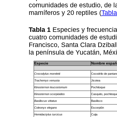
comunidades de estudio, de l
mamíferos y 20 reptiles (
Tabla
Tabla 1
Especies y frecuencia
cuatro comunidades de estud
Francisco, Santa Clara Dzibal
la península de Yucatán, Méx
Especie
Nombre españ
Crocodylus moreletii
Cocodrilo de pantan
Trachemys venusta
Jicotea
Kinosternon leucostomum
Pochitoque
Kinosternon scorpioides
Casquito, pochitoqu
Basiliscus vittatus
Basilisco
Coleonyx elegans
Escorpión
Hemidactylus turcicus
Cuija