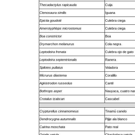
Thecadactylus rapicauda
Cuija
Ctenosaura similis
Iguana
Epictia goudotii
Culebra ciega
Amerotyphlops microstomus
Culebra ciega
Boa constrictor
Boa
Drymarchon melanurus
Cola negra
Leptodeira frenata
Culebra ojo de gato
Leptodeira septentrionalis
Ranera
Spilotes pullatus
Voladora
Micrurus diastema
Coralillo
Agkistrodon russeolus
Cantil
Bothrops asper
Nauyaca, cuatro na
Crotalus tzabcan
Cascabel
Crypturellus cinnamomeus
Tinamú canelo
Dendrocygna autumnalis
Pijije ala blanco
Cairina moschata
Pato real
Ortalis vetula
Chachalaca vetula