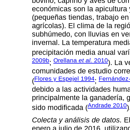
bovino, caprino y aves de corr
económicas son la apicultura y
(pequeñas tiendas, trabajo en
agrícolas). El clima de la regió
subhúmedo, con lluvias en ver
invernal. La temperatura medi
precipitación media anual var
2009b
Orellana
et al.
2010
;
). La 
comunidades de estudio corre
Flores y Espejel 1994
Fernández
(
;
debido a las actividades huma
principalmente la ganadería, g
Andrade 2010
sido modificada (
)
Colecta y análisis de datos.
El
enero a julio de 2016, utilizan