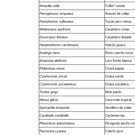
Amazilia rutila
Colibrí canela
Pteroglossus torquatus
Arasarí de collar
Ramphastos sulfuratus
Tucán pico canoa
Melanerpes aurifrons
Carpintero cheje
Dryocopus lineatus
Carpintero lineado
Herpetotheres cachinnans
Halcón guaco
Aratinga nana
Perico pecho sucio
Amazona albifrons
Loro frente blanca
Psilorhinus morio
Chara papán
Cyanocorax yncas
Chara verde
Cyanocorax yucatanicus
Chara yucateca
Turdus grayi
Mirlo pardo
Mimus gilvus
Cenzontle tropical
Sporophila torqueola
Semillero de collar
Cardinalis cardinalis
Cardenal rojo
Pheucticus ludovicianus
Picogordo pecho ro
Passerina cyanea
Colorín azul