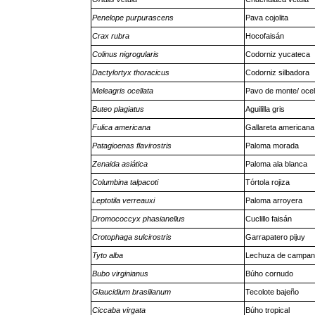
Penelope purpurascens
Pava cojolita
Crax rubra
Hocofaisán
Colinus nigrogularis
Codorniz yucateca
Dactylortyx thoracicus
Codorniz silbadora
Meleagris ocellata
Pavo de monte/ oce
Buteo plagiatus
Aguililla gris
Fulica americana
Gallareta americana
Patagioenas flavirostris
Paloma morada
Zenaida asiática
Paloma ala blanca
Columbina talpacoti
Tórtola rojiza
Leptotila verreauxi
Paloma arroyera
Dromococcyx phasianellus
Cuclillo faisán
Crotophaga sulcirostris
Garrapatero pijuy
Tyto alba
Lechuza de campan
Bubo virginianus
Búho cornudo
Glaucidium brasilianum
Tecolote bajeño
Ciccaba virgata
Búho tropical