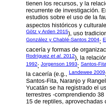
tienen los recursos, y la rel
recurrente de investigación. E
estudios sobre el uso de la f
aspectos históricos y culturale
Götz y Arden 2015
), uso tradici
González y Chablé-Santos 2004
E
;
cacería y formas de organizaci
Rodríguez
et al.
2012
), la relaci
1992
Jorgenson 1993
Santos-Fit
;
;
Landewee 2009
la cacería (e.g.,
Santos-Fita, Naranjo y Rangel
Yucatán se ha registrado el u
terrestres -comprendiendo 38
15 de reptiles, aprovechadas 