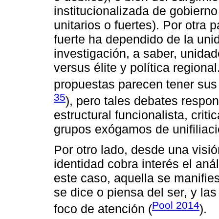
institucionalizada de gobiern
unitarios o fuertes). Por otra p
fuerte ha dependido de la uni
investigación, a saber, unid
versus élite y política region
propuestas parecen tener sus 
35
), pero tales debates respon
estructural funcionalista, criti
grupos exógamos de unifiliac
Por otro lado, desde una visi
identidad cobra interés el anál
este caso, aquella se manifie
se dice o piensa del ser, y las
Pool 2014
foco de atención (
).