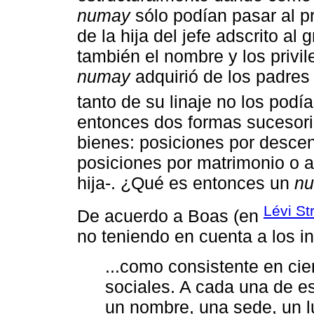
numay
sólo podían pasar al pr
de la hija del jefe adscrito al
también el nombre y los privil
numay
adquirió de los padres 
tanto de su linaje no los podía
entonces dos formas sucesoria
bienes: posiciones por descen
posiciones por matrimonio o al
hija-. ¿Qué es entonces un
n
Lévi St
De acuerdo a Boas (en
no teniendo en cuenta a los i
...como consistente en ci
sociales. A cada una de e
un nombre, una sede, un l