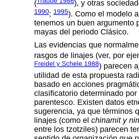
Traube 1986
(
), y otras sociedad
1990
1995
;
). Como el modelo a
tenemos un buen argumento pa
mayas del periodo Clásico.
Las evidencias que normalmen
rasgos de linajes (ver, por ej
Freidel y Schele 1988
) parecen a
utilidad de esta propuesta rad
basado en acciones pragmática
clasificatorio determinado po
parentesco. Existen datos etn
sugerencia, ya que términos 
linajes (como el
chinamit y n
entre los tzotziles) parecen t
sentido de organización que 