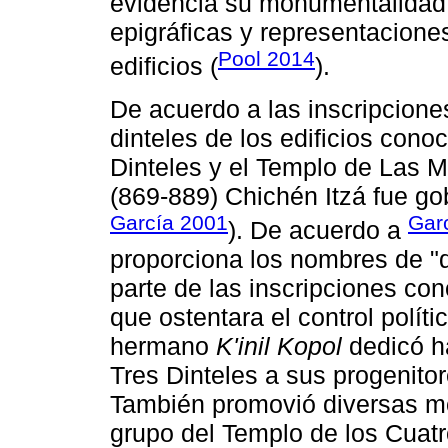
evidencia su monumentalidad a
epigráficas y representacione
Pool 2014
edificios (
).
De acuerdo a las inscripcione
dinteles de los edificios con
Dinteles y el Templo de Las M
(869-889) Chichén Itzá fue gob
García 2001
Garc
). De acuerdo a
proporciona los nombres de "
parte de las inscripciones co
que ostentara el control polít
hermano
K'inil Kopol
dedicó ha
Tres Dinteles a sus progenito
También promovió diversas mo
grupo del Templo de los Cuatr