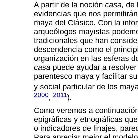
A partir de la noción
casa,
de 
evidencias que nos permitirán
maya del Clásico. Con la inf
arqueólogos mayistas podemos 
tradicionales que han conside
descendencia como el principi
organización en las esferas d
casa
puede ayudar a resolver 
parentesco maya y facilitar su
y social particular de los may
2000
2011
,
).
Como veremos a continuación,
epigráficas y etnográficas qu
o indicadores de linajes, par
Para apreciar mejor el model