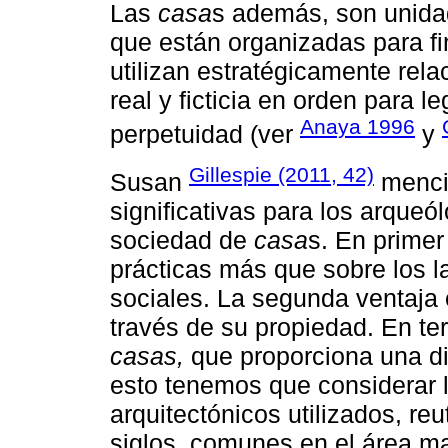
Las
casa
s además, son unida
que están organizadas para f
utilizan estratégicamente rel
real y ficticia en orden para 
Anaya 1996
perpetuidad (ver
y
Gillespie (2011, 42)
Susan
mencio
significativas para los arque
sociedad de
casa
s. En primer
prácticas más que sobre los l
sociales. La segunda ventaja 
través de su propiedad. En ter
casas,
que proporciona una di
esto tenemos que considerar 
arquitectónicos utilizados, re
siglos, comunes en el área ma