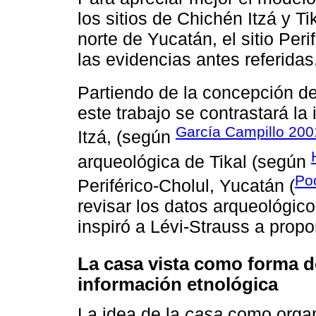
los sitios de Chichén Itzá y T
norte de Yucatán, el sitio Peri
las evidencias antes referidas
Partiendo de la concepción d
este trabajo se contrastará la
García Campillo 200
Itzá, (según
arqueológica de Tikal (según
Po
Periférico-Cholul, Yucatán (
revisar los datos arqueológic
inspiró a Lévi-Strauss a prop
La casa vista como forma d
información etnológica
La idea de la
casa
como organi