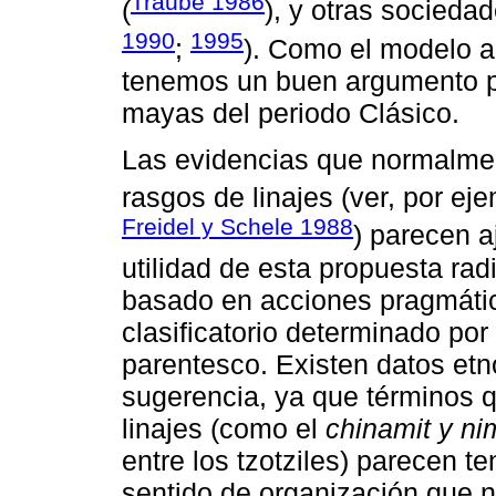
Traube 1986
(
), y otras sociedad
1990
1995
;
). Como el modelo a
tenemos un buen argumento pa
mayas del periodo Clásico.
Las evidencias que normalmen
rasgos de linajes (ver, por ej
Freidel y Schele 1988
) parecen a
utilidad de esta propuesta rad
basado en acciones pragmática
clasificatorio determinado po
parentesco. Existen datos etn
sugerencia, ya que términos 
linajes (como el
chinamit y n
entre los tzotziles) parecen t
sentido de organización que 