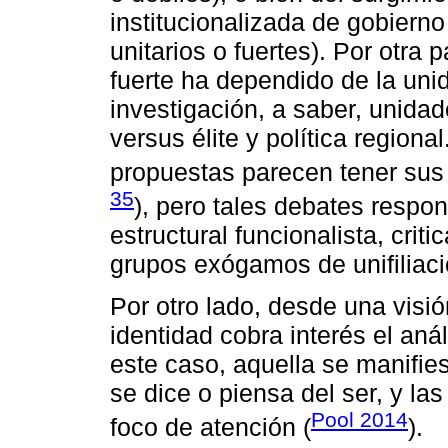
institucionalizada de gobiern
unitarios o fuertes). Por otra p
fuerte ha dependido de la uni
investigación, a saber, unid
versus élite y política region
propuestas parecen tener sus 
35
), pero tales debates respon
estructural funcionalista, criti
grupos exógamos de unifiliac
Por otro lado, desde una visi
identidad cobra interés el anál
este caso, aquella se manifie
se dice o piensa del ser, y las
Pool 2014
foco de atención (
).