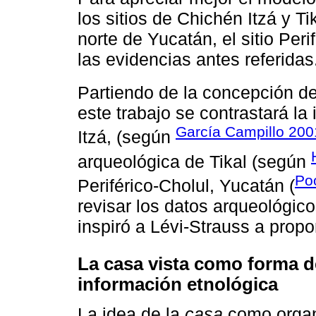
los sitios de Chichén Itzá y T
norte de Yucatán, el sitio Peri
las evidencias antes referidas
Partiendo de la concepción d
este trabajo se contrastará la
García Campillo 200
Itzá, (según
arqueológica de Tikal (según
Po
Periférico-Cholul, Yucatán (
revisar los datos arqueológic
inspiró a Lévi-Strauss a prop
La casa vista como forma d
información etnológica
La idea de la
casa
como organi