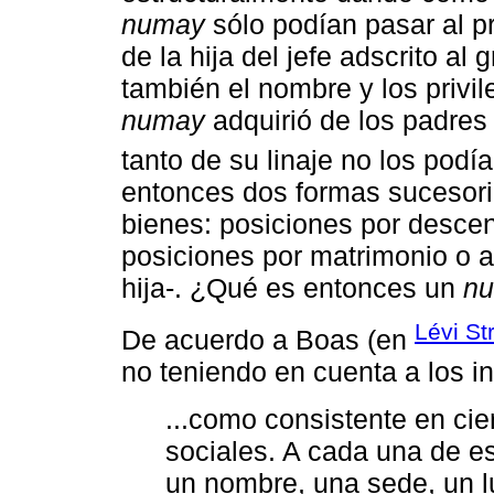
numay
sólo podían pasar al pr
de la hija del jefe adscrito al
también el nombre y los privil
numay
adquirió de los padres 
tanto de su linaje no los podía
entonces dos formas sucesoria
bienes: posiciones por descen
posiciones por matrimonio o al
hija-. ¿Qué es entonces un
n
Lévi St
De acuerdo a Boas (en
no teniendo en cuenta a los i
...como consistente en ci
sociales. A cada una de e
un nombre, una sede, un l