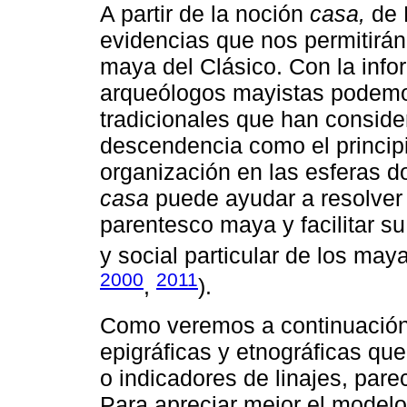
A partir de la noción
casa,
de 
evidencias que nos permitirán
maya del Clásico. Con la inf
arqueólogos mayistas podemos 
tradicionales que han conside
descendencia como el principi
organización en las esferas d
casa
puede ayudar a resolver 
parentesco maya y facilitar su
y social particular de los may
2000
2011
,
).
Como veremos a continuación,
epigráficas y etnográficas qu
o indicadores de linajes, par
Para apreciar mejor el model