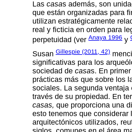
Las
casa
s además, son unida
que están organizadas para f
utilizan estratégicamente rel
real y ficticia en orden para 
Anaya 1996
perpetuidad (ver
y
Gillespie (2011, 42)
Susan
mencio
significativas para los arque
sociedad de
casa
s. En primer
prácticas más que sobre los l
sociales. La segunda ventaja 
través de su propiedad. En ter
casas,
que proporciona una di
esto tenemos que considerar 
arquitectónicos utilizados, re
siglos, comunes en el área ma