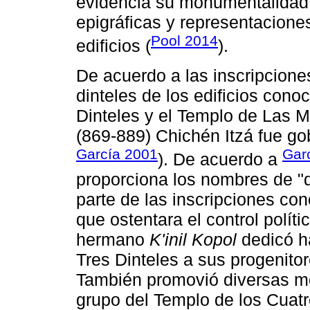
evidencia su monumentalidad a
epigráficas y representacione
Pool 2014
edificios (
).
De acuerdo a las inscripcione
dinteles de los edificios con
Dinteles y el Templo de Las M
(869-889) Chichén Itzá fue gob
García 2001
Garc
). De acuerdo a
proporciona los nombres de "
parte de las inscripciones co
que ostentara el control polít
hermano
K'inil Kopol
dedicó ha
Tres Dinteles a sus progenito
También promovió diversas mo
grupo del Templo de los Cuatr