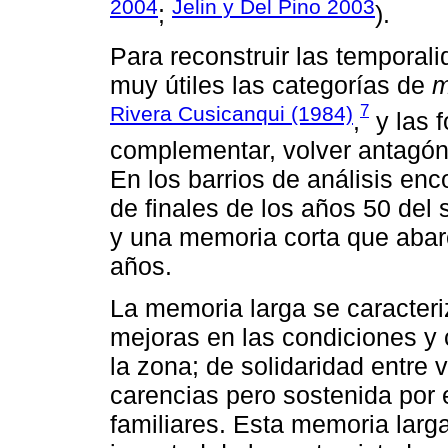
2004
Jelin y Del Pino 2003
;
).
Para reconstruir las tempora
muy útiles las categorías de
m
7
Rivera Cusicanqui (1984)
,
y las 
complementar, volver antagóni
En los barrios de análisis e
de finales de los años 50 del
y una memoria corta que abar
años.
La memoria larga se caracteri
mejoras en las condiciones y 
la zona; de solidaridad entre 
carencias pero sostenida por e
familiares. Esta memoria larg