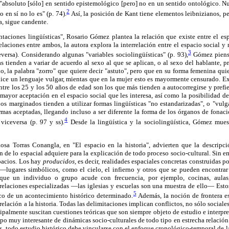
 "absoluto [sólo] en sentido epistemológico [pero] no en un sentido ontológico. N
2
 en sí no lo es" (p. 74).
Así, la posición de Kant tiene elementos leibnizianos, p
a, sigue candente.
ntaciones lingüísticas", Rosario Gómez plantea la relación que existe entre el es
elaciones entre ambos, la autora explora la interrelación entre el espacio social y
3
versa). Considerando algunas "variables sociolingüísticas" (p. 93),
Gómez piensa
 tienden a variar de acuerdo al sexo al que se aplican, o al sexo del hablante, pr
o, la palabra "zorro" que quiere decir "astuto", pero que en su forma femenina quier
ice un lenguaje vulgar, mientas que en la mujer esto es mayormente censurado. E
ntre los 25 y los 50 años de edad son los que más tienden a autocorregirse y prefie
mayor aceptación en el espacio social que les interesa, así como la posibilidad de 
s marginados tienden a utilizar formas lingüísticas "no estandarizadas", o "vulga
ormas aceptadas, llegando incluso a ser diferente la forma de los órganos de fonac
4
 viceversa (p. 97 y ss).
Desde la lingüística y la sociolingüística, Gómez mues
osa Torras Conangla, en "El espacio en la historia", advierten que la descripció
 de lo espacial adquiere para la explicación de todo proceso socio-cultural. Sin em
spacios. Los hay
producidos,
es decir, realidades espaciales concretas construidas p
lugares simbólicos, como el cielo, el infierno y otros que se pueden encontra
 que un individuo o grupo acude con frecuencia, por ejemplo, cocinas, aulas
elaciones especializadas —las iglesias y escuelas son una muestra de ello— Esto
5
fico de un acontecimiento histórico determinado.
Además, la noción de frontera es
elación a la historia. Todas las delimitaciones implican conflictos, no sólo sociale
ipalmente suscitan cuestiones teóricas que son siempre objeto de estudio e interpret
po muy interesante de dinámicas socio-culturales de todo tipo en estrecha relación 
res, todo estudio histórico debe vincularse con el enfoque cronológico-temporal de l