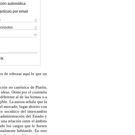
ción automática
artículo por email
s
cionados
nk
mos de esbozar aquí lo que un
ación no canónica de Platón,
 ideas. Ooms por el contrario
diferente al de las formas o a
ible. La autora señala que la
el mercado, lugar abierto con
io socrático del intercambio
 administración del Estado y
 una relación entre el ámbito
ndo los cargos que le fuesen
cionalmente hablando. En otro