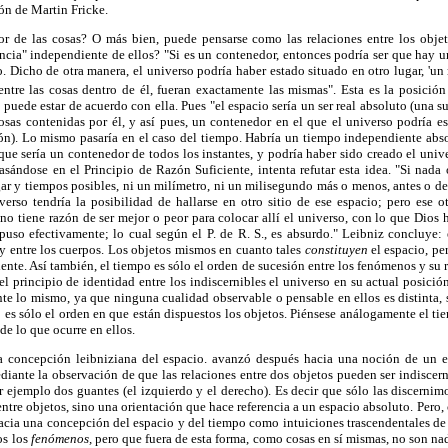
ión de Martin Fricke.
r de las cosas? O más bien, puede pensarse como las relaciones entre los objet
ancia" independiente de ellos? "Si es un contenedor, entonces podría ser que hay u
 Dicho de otra manera, el universo podría haber estado situado en otro lugar, 'un 
 entre las cosas dentro de él, fueran exactamente las mismas". Esta es la posició
puede estar de acuerdo con ella. Pues "el espacio sería un ser real absoluto (una s
osas contenidas por él, y así pues, un contenedor en el que el universo podría e
ajón). Lo mismo pasaría en el caso del tiempo. Habría un tiempo independiente ab
que sería un contenedor de todos los instantes, y podría haber sido creado el uni
asándose en el Principio de Razón Suficiente, intenta refutar esta idea. "Si nada 
gar y tiempos posibles, ni un milímetro, ni un milisegundo más o menos, antes o d
verso tendría la posibilidad de hallarse en otro sitio de ese espacio; pero ese o
, no tiene razón de ser mejor o peor para colocar allí el universo, con lo que Dios 
puso efectivamente; lo cual según el P. de R. S., es absurdo." Leibniz concluye: 
 entre los cuerpos. Los objetos mismos en cuanto tales
constituyen
el espacio, pe
ente. Así también, el tiempo es sólo el orden de sucesión entre los fenómenos y su r
l principio de identidad entre los indiscernibles el universo en su actual posici
te lo mismo, ya que ninguna cualidad observable o pensable en ellos es distinta, 
o es sólo el orden en que están dispuestos los objetos. Piénsese análogamente el tie
e lo que ocurre en ellos.
 concepción leibniziana del espacio. avanzó después hacia una noción de un e
diante la observación de que las relaciones entre dos objetos pueden ser indisce
r ejemplo dos guantes (el izquierdo y el derecho). Es decir que sólo las discerni
entre objetos, sino una orientación que hace referencia a un espacio absoluto. Pero,
cia una concepción del espacio y del tiempo como intuiciones trascendentales de l
os los
fenómenos,
pero que fuera de esta forma, como cosas en sí mismas, no son nad