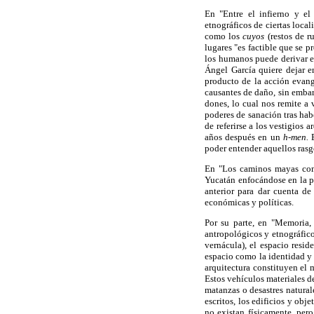
En "Entre el infierno y el
etnográficos de ciertas loca
como los
cuyos
(restos de r
lugares "es factible que se 
los humanos puede derivar e
Ángel García quiere dejar e
producto de la acción evang
causantes de daño, sin embar
dones, lo cual nos remite a 
poderes de sanación tras hab
de referirse a los vestigios 
años después en un
h-men.
E
poder entender aquellos rasgo
En "Los caminos mayas como
Yucatán enfocándose en la p
anterior para dar cuenta de
económicas y políticas.
Por su parte, en "Memoria,
antropológicos y etnográfico
vernácula), el espacio resid
espacio como la identidad y l
arquitectura constituyen el m
Estos vehículos materiales d
matanzas o desastres naturale
escritos, los edificios y obj
no existan físicamente, per