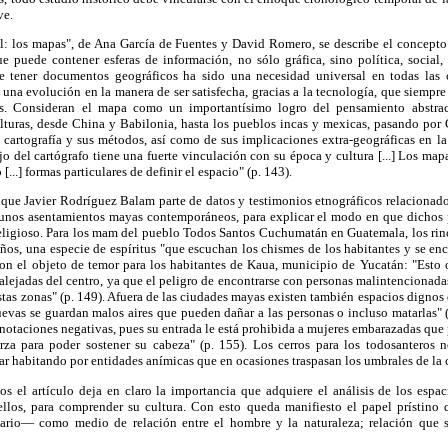
ve.
el: los mapas", de Ana García de Fuentes y David Romero, se describe el concepto
 puede contener esferas de información, no sólo gráfica, sino política, social,
e tener documentos geográficos ha sido una necesidad universal en todas las c
na evolución en la manera de ser satisfecha, gracias a la tecnología, que siempr
s. Consideran el mapa como un importantísimo logro del pensamiento abstrac
ulturas, desde China y Babilonia, hasta los pueblos incas y mexicas, pasando por 
 cartografía y sus métodos, así como de sus implicaciones extra-geográficas en la
jo del cartógrafo tiene una fuerte vinculación con su época y cultura [...] Los map
[...] formas particulares de definir el espacio" (p. 143).
que Javier Rodríguez Balam parte de datos y testimonios etnográficos relacionado
lgunos asentamientos mayas contemporáneos, para explicar el modo en que dichos 
ligioso. Para los mam del pueblo Todos Santos Cuchumatán en Guatemala, los rinc
ños, una especie de espíritus "que escuchan los chismes de los habitantes y se en
son el objeto de temor para los habitantes de Kaua, municipio de Yucatán: "Esto 
s alejadas del centro, ya que el peligro de encontrarse con personas malintencionada
tas zonas" (p. 149). Afuera de las ciudades mayas existen también espacios dignos
uevas se guardan malos aires que pueden dañar a las personas o incluso matarlas"
notaciones negativas, pues su entrada le está prohibida a mujeres embarazadas que 
rza para poder sostener su cabeza" (p. 155). Los cerros para los todosanteros n
ar habitando por entidades anímicas que en ocasiones traspasan los umbrales de la 
ios el artículo deja en claro la importancia que adquiere el análisis de los esp
llos, para comprender su cultura. Con esto queda manifiesto el papel prístino 
nario— como medio de relación entre el hombre y la naturaleza; relación que s