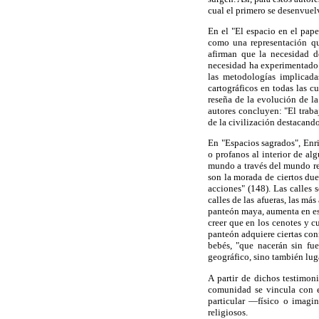
cual el primero se desenvuel
En el "El espacio en el pap
como una representación que
afirman que la necesidad d
necesidad ha experimentado u
las metodologías implicada
cartográficos en todas las c
reseña de la evolución de la
autores concluyen: "El traba
de la civilización destacando 
En "Espacios sagrados", Enri
o profanos al interior de a
mundo a través del mundo re
son la morada de ciertos due
acciones" (148). Las calles 
calles de las afueras, las má
panteón maya, aumenta en es
creer que en los cenotes y c
panteón adquiere ciertas con
bebés, "que nacerán sin fue
geográfico, sino también lug
A partir de dichos testimon
comunidad se vincula con e
particular —físico o imagi
religiosos.