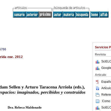
Servicios 
5766
Revista
rida ene. 2012
SciELO
Google
Articulo
Españo
am Sellen y Arturo Taracena Arriola (eds.),
Artícu
espacios: imaginados, percibidos y construidos
Referen
Como c
Dra. Rebeca Maldonado
SciELO