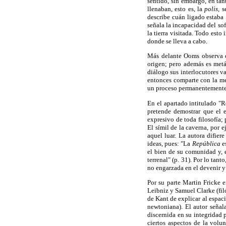
sentido, sin embargo, en ta
llenaban, esto es, la
polis,
se
describe cuán ligado estaba 
señala la incapacidad del so
la tierra visitada. Todo esto
donde se lleva a cabo.
Más delante Ooms observa có
origen; pero además es metáf
diálogo sus interlocutores va
entonces comparte con la met
un proceso permanentemente a
En el apartado intitulado "R
pretende demostrar que el 
expresivo de toda filosofía;
El símil de la caverna, por 
aquel luar. La autora difier
ideas, pues: "La
República
es
el bien de su comunidad y, 
terrenal" (p. 31). Por lo tan
no engarzada en el devenir y
Por su parte Martin Fricke 
Leibniz y Samuel Clarke (fil
de Kant de explicar al espac
newtoniana). El autor señal
discernida en su integridad
ciertos aspectos de la vol