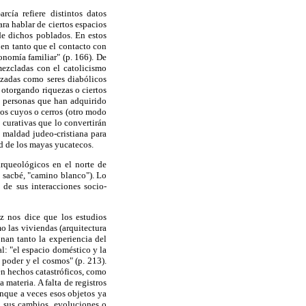
cía refiere distintos datos
ra hablar de ciertos espacios
 de dichos poblados. En estos
 en tanto que el contacto con
nomía familiar" (p. 166). De
mezcladas con el catolicismo
izadas como seres diabólicos
 otorgando riquezas o ciertos
 personas que han adquirido
os cuyos o cerros (otro modo
s curativas que lo convertirán
 maldad judeo-cristiana para
ad de los mayas yucatecos.
rqueológicos en el norte de
 sacbé, "camino blanco"). Lo
 de sus interacciones socio-
z nos dice que los estudios
o las viviendas (arquitectura
onan tanto la experiencia del
al: "el espacio doméstico y la
l poder y el cosmos" (p. 213).
én hechos catastróficos, como
 materia. A falta de registros
aunque a veces esos objetos ya
n sus cambios, evoluciones o