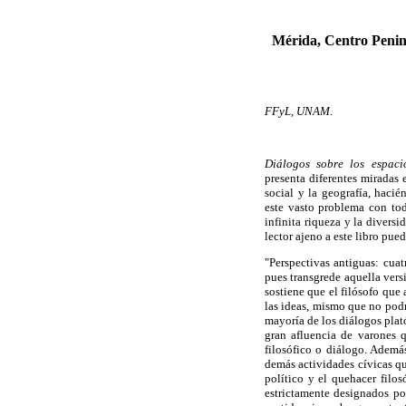
Mérida, Centro Penin
FFyL, UNAM
.
Diálogos sobre los espaci
presenta diferentes miradas e
social y la geografía, haci
este vasto problema con tod
infinita riqueza y la divers
lector ajeno a este libro pue
"Perspectivas antiguas: cua
pues transgrede aquella vers
sostiene que el filósofo que 
las ideas, mismo que no podr
mayoría de los diálogos plat
gran afluencia de varones q
filosófico o diálogo. Ademá
demás actividades cívicas qu
político y el quehacer filo
estrictamente designados por