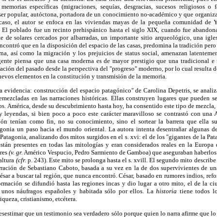
memorias específicas (migraciones, sequías, desgracias, sucesos religiosos o fa
 ser popular, autóctona, portadora de un conocimiento no-académico y que organiza
e caso, el autor se enfoca en las viviendas mayas de la pequeña comunidad de
 El poblado fue un recinto prehispánico hasta el siglo XIX, cuando fue abando
e de solares cercados por albarradas, un importante sitio arqueológico, una igles
encontró que en la disposición del espacio de las casas, predomina la tradición pero
na, así como la migración y los prejuicios de status social, amenazan latenteme
ente piensa que una casa moderna es de mayor prestigio que una tradicional e 
ración del pasado desde la perspectiva del "progreso" moderno, por lo cual resulta 
evos elementos en la constitución y transmisión de la memoria.
a evidencia: construcción del espacio patagónico" de Carolina Depetris, se anali
mezcladas en las narraciones históricas. Ellas construyen lugares que pueden ser
os. América, desde su descubrimiento hasta hoy, ha consentido este tipo de mezcla
 leyendas, si bien poco a poco este carácter maravilloso se contrastó con una 
n tenían como fin, no su conocimiento, sino el sortear la barrera que ella su
gonia un paso hacia el mundo oriental. La autora intenta desentrañar algunas de l
a Patagonia, analizando dos mitos surgidos en el s. xvi: el de los "gigantes de la Pat
están presentes en todas las mitologías y eran considerados reales en la Europa d
ores
(v. gr.
Américo Vespucio, Pedro Sarmiento de Gamboa) que aseguraban haberlos 
 altura
(cfr.
p. 243). Este mito se prolonga hasta el s. xvill. El segundo mito describe 
rración de Sebastiano Caboto, basada a su vez en la de dos supervivientes de u
ésar a buscar tal región, que nunca encontró. César, basado en rumores indios, refo
rmación se difundió hasta las regiones incas y dio lugar a otro mito, el de la c
unos náufragos españoles y habitada sólo por ellos. La
historia
tiene todos l
iqueza, cristianismo, etcétera.
desestimar que un testimonio sea verdadero sólo porque quien lo narra afirme que lo 