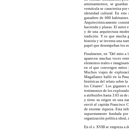
arruinamientos, se guardan 
vernácula se caracteriza por
identidad cultural. En est
ganadero de 600 habitantes.
Arquitectónicamente consist
hacienda y plazas. El autor 
y de una arquitectura moder
tradición. Y es que mucha g
historia y se inventa una nar
papel que desempeñan los nu
Finalmente, en "Del mito a l
aparecen muchas veces entre
elementos reales e imaginari
en el que convergen mitos y
Muchos viajes de exploració
Magallanes halló en la Pata
históricas del relato sobre l
los Césares". Los gigantes 
testimonios de los explorad
a atribuirles hasta 3.65 m de
y tiene su origen en una na
envió al capitán Francisco C
de enorme riqueza. Esta info
supuestamente fundada por 
organización política ideal, r
En el s. XVIII se empieza a 