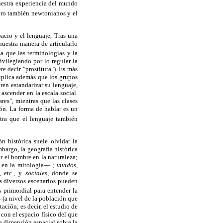
uestra experiencia del mundo
ero también newtonianos y el
pacio y el lenguaje, Tras una
 nuestra manera de articularlo
 que las terminologías y la
ivilegiando por lo regular la
e decir "prostituta"). Es más
xplica además que los grupos
ren estandarizar su lenguaje,
ascender en la escala social.
res", mientras que las clases
ión. La forma de hablar es un
tra que el lenguaje también
n histórica suele olvidar la
bargo, la geografía histórica
or el hombre en la naturaleza;
r en la mitología— ;
vividos,
, etc., y
sociales,
donde se
s diversos escenarios pueden
 primordial para entender la
s (a nivel de la población que
ación; es decir, el estudio de
con el espacio físico del que
a dimensión espacial sobre la