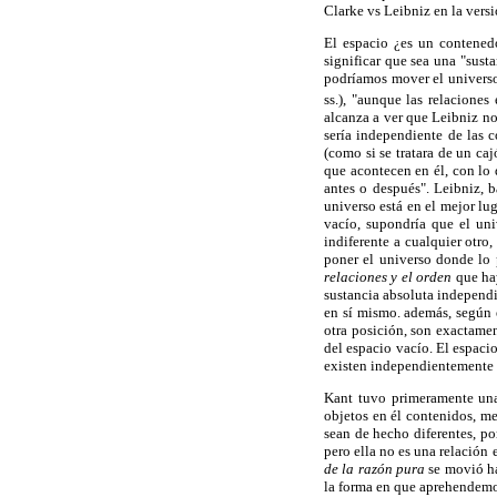
Clarke vs Leibniz en la vers
El espacio ¿es un contenedo
significar que sea una "sust
podríamos mover el universo.
ss.), "aunque las relaciones
alcanza a ver que Leibniz no 
sería independiente de las c
(como si se tratara de un c
que acontecen en él, con lo 
antes o después". Leibniz, b
universo está en el mejor lu
vacío, supondría que el uni
indiferente a cualquier otro
poner el universo donde lo 
relaciones y el orden
que hay
sustancia absoluta independi
en sí mismo. además, según e
otra posición, son exactamen
del espacio vacío. El espaci
existen independientemente d
Kant tuvo primeramente una
objetos en él contenidos, me
sean de hecho diferentes, po
pero ella no es una relación 
de la razón pura
se movió ha
la forma en que aprehendem