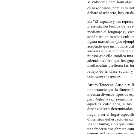
se volvieron para Kant algo
es newtoniana, pero el mundo
debate al respecto, hoy en dí
En "El espacio y las represe
presentación teórica de las r
mediante el lenguaje (y vice
semántica en muchas culturas
figura masculina (por ejempl
aceptado que un hombre util
sociales que se encuentran e
puesto que ello implica una 
además explica que los grupo
medias-altas prefieren las f
reflejo de la clase social, y
configura el espacio.
Arturo Taracena Arriola y R
importancia que la dimensión
muestra diversos tipos de e
percibidos y representados
—
aquellos cotidianos, a los
desenvuelven determinadas r
llegar a ser el lugar especí
dimensión del espacio en su r
las conforma), sino que princ
una frontera nos abre un cam
surgen. Así, para estos auto