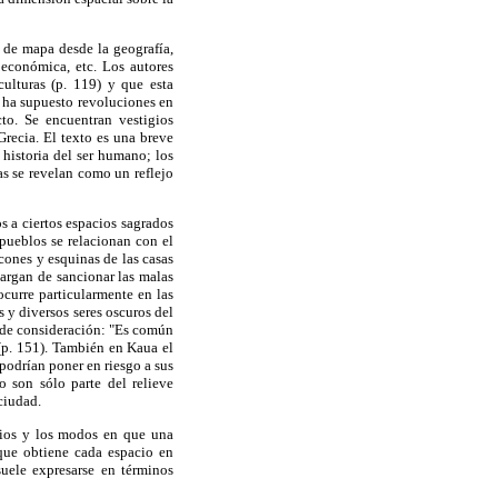
 de mapa desde la geografía,
 económica, etc. Los autores
ulturas (p. 119) y que esta
e ha supuesto revoluciones en
to. Se encuentran vestigios
Grecia. El texto es una breve
 historia del ser humano; los
as se revelan como un reflejo
s a ciertos espacios sagrados
pueblos se relacionan con el
ones y esquinas de las casas
cargan de sancionar las malas
ocurre particularmente en las
s y diversos seres oscuros del
 de consideración: "Es común
 (p. 151). También en Kaua el
podrían poner en riesgo a sus
o son sólo parte del relieve
ciudad.
acios y los modos en que una
que obtiene cada espacio en
uele expresarse en términos