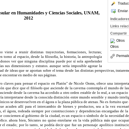
Traduc
Enviar 
sular en Humanidades y Ciencias Sociales, UNAM,
2012
Indicadore
Links rela
Compartir
Otros
Otros
os
viene a reunir distintas trayectorias, formaciones, lecturas;
Permali
n torno al espacio, desde la filosofía, la historia, la antropología
éndonos ver que ninguna disciplina puede por sí sola aprehender
as sus dimensiones y estratos. aunque sería imposible agotar la
idad de ideas que se aportan sobre el tema desde las distintas perspectivas, tratare
de encontrar en medio de sus páginas.
tro claves para pensar el espacio en Platón" de Nicole Ooms, ofrece una interpret
ión que dice que el filósofo que asciende de la caverna contempla el mundo de las
asciende desde la caverna ha accedido a otro orden estable de lo real, a un espacio 
ía interpretarse desde la conocida distinción entre mundo sensible y mundo intelig
ónicos se desenvuelven en el ágora o la plaza pública de atenas. No es fortuito que 
ue acuden allí para el intercambio de bienes y productos, sea a la vez escenar
s, el ágora, rodeada siempre por construcciones y dependencias encargadas de la
e conciernen al gobierno de la ciudad, es un espacio o símbolo de la necesidad de
sófico. ahora bien, Sócrates no quiso enrolarse en la vida pública más que ocupa
 el estado; por lo tanto, se podría decir que fue un personaje apolítico institu