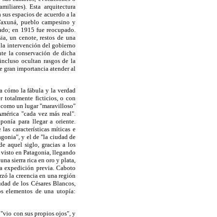
miliares). Esta arquitectura
 sus espacios de acuerdo a la
 Yaxuná, pueblo campesino y
nado; en 1915 fue reocupado.
ia, un cenote, restos de una
 la intervención del gobierno
nte la conservación de dicha
incluso ocultan rasgos de la
de gran importancia atender al
za cómo la fábula y la verdad
 totalmente ficticios, o con
, como un lugar "maravilloso"
América "cada vez más real".
ponía para llegar a oriente.
as características míticas e
agonia", y el de "la ciudad de
e aquel siglo, gracias a los
visto en Patagonia, llegando
una sierra rica en oro y plata,
na expedición previa. Caboto
rzó la creencia en una región
iudad de los Césares Blancos,
os elementos de una utopía:
"vio con sus propios ojos", y