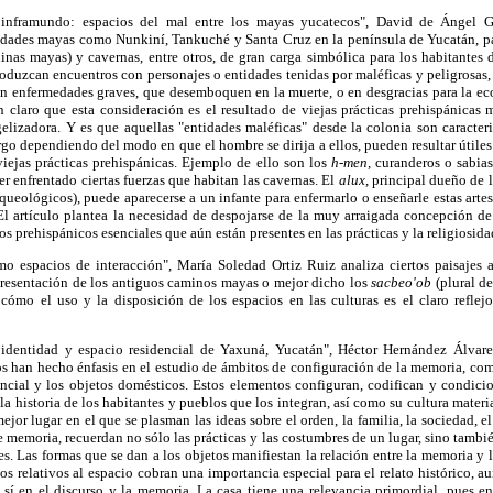
 inframundo: espacios del mal entre los mayas yucatecos", David de Ángel Gar
lidades mayas como Nunkiní, Tankuché y Santa Cruz en la península de Yucatán, pa
uinas mayas) y cavernas, entre otros, de gran carga simbólica para los habitantes
produzcan encuentros con personajes o entidades tenidas por maléficas y peligrosas,
n enfermedades graves, que desemboquen en la muerte, o en desgracias para la eco
n claro que esta consideración es el resultado de viejas prácticas prehispánicas 
elizadora. Y es que aquellas "entidades maléficas" desde la colonia son caracter
go dependiendo del modo en que el hombre se dirija a ellos, pueden resultar útiles
viejas prácticas prehispánicas. Ejemplo de ello son los
h-men,
curanderos o sabias
er enfrentado ciertas fuerzas que habitan las cavernas. El
alux,
principal dueño de l
arqueológicos), puede aparecerse a un infante para enfermarlo o enseñarle estas arte
l artículo plantea la necesidad de despojarse de la muy arraigada concepción de
s prehispánicos esenciales que aún están presentes en las prácticas y la religiosid
 espacios de interacción", María Soledad Ortiz Ruiz analiza ciertos paisajes a
resentación de los antiguos caminos mayas o mejor dicho los
sacbeo'ob
(plural de
 cómo el uso y la disposición de los espacios en las culturas es el claro reflejo
 identidad y espacio residencial de Yaxuná, Yucatán", Héctor Hernández Álvare
s han hecho énfasis en el estudio de ámbitos de configuración de la memoria, com
encial y los objetos domésticos. Estos elementos configuran, codifican y condici
a historia de los habitantes y pueblos que los integran, así como su cultura materi
ejor lugar en el que se plasman las ideas sobre el orden, la familia, la sociedad, e
e memoria, recuerdan no sólo las prácticas y las costumbres de un lugar, sino tambi
s. Las formas que se dan a los objetos manifiestan la relación entre la memoria y la
etos relativos al espacio cobran una importancia especial para el relato histórico, 
o sí en el discurso y la memoria. La casa tiene una relevancia primordial, pues e