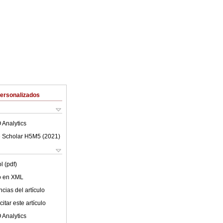
Personalizados
 Analytics
 Scholar H5M5 (
2021
)
l (pdf)
lo en XML
cias del artículo
itar este artículo
 Analytics