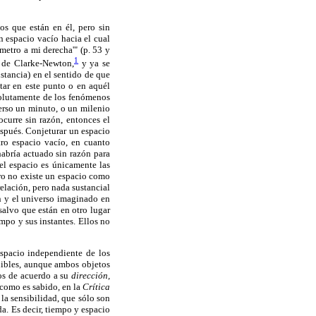
os que están en él, pero sin
n espacio vacío hacia el cual
metro a mi derecha'" (p. 53 y
1
n de Clarke-Newton,
y ya se
ustancia) en el sentido de que
star en este punto o en aquél
solutamente de los fenómenos
verso un minuto, o un milenio
ocurre sin razón, entonces el
espués. Conjeturar un espacio
tro espacio vacío, en cuanto
habría actuado sin razón para
el espacio es únicamente las
ro no existe un espacio como
elación, pero nada sustancial
ón y el universo imaginado en
salvo que están en otro lugar
mpo y sus instantes. Ellos no
spacio independiente de los
rnibles, aunque ambos objetos
mos de acuerdo a su
dirección,
 como es sabido, en la
Crítica
a sensibilidad, que sólo son
a. Es decir, tiempo y espacio