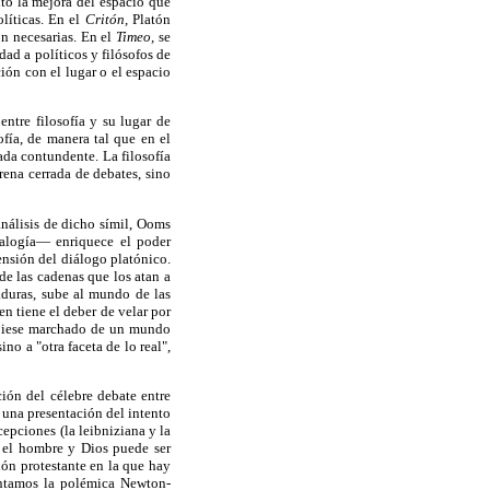
to la mejora del espacio que
líticas. En el
Critón,
Platón
n necesarias. En el
Timeo,
se
ad a políticos y filósofos de
ción con el lugar o el espacio
ntre filosofía y su lugar de
ofía, de manera tal que en el
nada contundente. La filosofía
rena cerrada de debates, sino
análisis de dicho símil, Ooms
nalogía— enriquece el poder
ensión del diálogo platónico.
de las cadenas que los atan a
taduras, sube al mundo de las
n tiene el deber de velar por
hubiese marchado de un mundo
ino a "otra faceta de lo real",
ión del célebre debate entre
 una presentación del intento
epciones (la leibniziana y la
e el hombre y Dios puede ser
ón protestante en la que hay
entamos la polémica Newton-