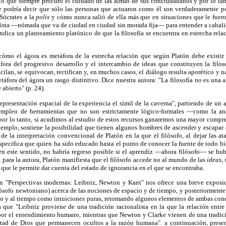
nto que siempre procuró el cuidado de las almas de sus conciudadanos y por lo tan
 podría decir que sólo las personas que actuaron como él son verdaderamente po
Sócrates a la
polis
y cómo nunca salió de ella más que en situaciones que le fuero
fista —nómada que va de ciudad en ciudad sin morada fija— para entender a cabalid
 indica un planteamiento platónico de que la filosofía se encuentra en estrecha rela
mo el ágora es metáfora de la estrecha relación que según Platón debe existir e
ora del progresivo desarrollo y el intercambio de ideas que constituyen la filos
cilan, se equivocan, rectifican y, en muchos casos, el diálogo resulta aporético y 
áfora del ágora un rasgo distintivo. Dice nuestra autora: "La filosofía no es una a
bierto" (p. 24).
epresentación espacial de la experiencia el símil de la caverna", partiendo de un 
empleo de herramientas que no son estrictamente lógico-formales —como la a
 por lo tanto, si acudimos al estudio de estos recursos ganaremos una mayor compr
ejemplo, sostiene la posibilidad que tienen algunos hombres de ascender y escapar 
e de la interpretación convencional de Platón en la que el filósofo, al dejar las a
pecifica que quien ha sido educado hasta el punto de conocer la fuente de todo bie
en este sentido, no habría regreso posible si el aprendiz —ahora filósofo— se 
to, para la autora, Platón manifiesta que el filósofo accede no al mundo de las
ideas,
s
 que le permite dar cuenta del estado de ignorancia en el que se encontraba.
en "Perspectivas modernas: Leibniz, Newton y Kant" nos ofrece una breve exposic
ósofo newtoniano) acerca de las nociones de espacio y de tiempo, y posteriormente
io y al tiempo como intuiciones puras, retomando algunos elementos de ambas conc
a que "Leibniz proviene de una tradición racionalista en la que la relación entr
 por el entendimiento humano, mientras que Newton y Clarke vienen de una tradici
untad de Dios que permanecen ocultos a la razón humana". a continuación, pres