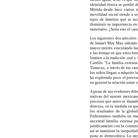
identidad étnica se perdió d
Mérida desde hace varios si
movilidad social tiende a se
tipos de familias que se in
disminuir su importancia en
materiales. ¿Sería este el cas
Los siguientes dos artículos 
de Ismael May May además de 
mayor interés vinculando las
y las formas en que estos br
limiten a la tradición oral 
Carrillo "La familia extens
Timucuy, a través de las cara
los niños llegan a adquirir 
ha explorado poco el proces
en general la relación entre e
A pesar de sus evidentes dif
nativas del sureste mexican
procesos que antes se llamab
directos, en la medida en qu
los resultados de la globa
Enfrentamos también un mate
ancestral familia extensa p
jurídicamente con la comunid
así se mantiene la inequidad
justa ni democrática. La me