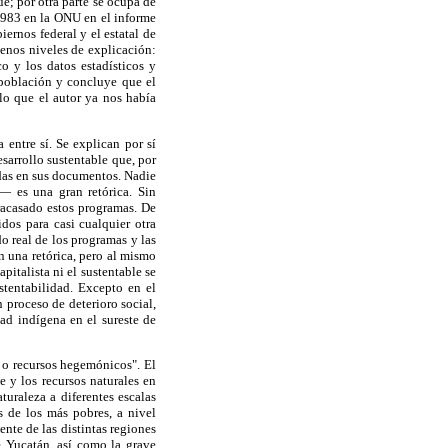
ue; por otra parte se ocupa de
 1983 en la ONU en el informe
ernos federal y el estatal de
uenos niveles de explicación:
o y los datos estadísticos y
 población y concluye que el
lo que el autor ya nos había
 entre sí. Se explican por sí
sarrollo sustentable que, por
adas en sus documentos. Nadie
— es una gran retórica. Sin
fracasado estos programas. De
dos para casi cualquier otra
do real de los programas y las
n una retórica, pero al mismo
pitalista ni el sustentable se
stentabilidad. Excepto en el
 proceso de deterioro social,
d indígena en el sureste de
 o recursos hegemónicos". El
 y los recursos naturales en
uraleza a diferentes escalas
s de los más pobres, a nivel
nte de las distintas regiones
e Yucatán, así como la grave