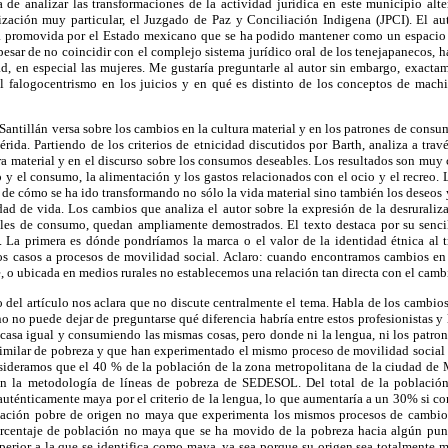
 de analizar las transformaciones de la actividad jurídica en este municipio alte
ización muy particular, el Juzgado de Paz y Conciliación Indigena (JPCI). El aut
ia promovida por el Estado mexicano que se ha podido mantener como un espacio 
esar de no coincidir con el complejo sistema jurídico oral de los tenejapanecos, 
d, en especial las mujeres. Me gustaría preguntarle al autor sin embargo, exactam
l falogocentrismo en los juicios y en qué es distinto de los conceptos de mach
Santillán versa sobre los cambios en la cultura material y en los patrones de cons
rida. Partiendo de los criterios de etnicidad discutidos por Barth, analiza a trav
ra material y en el discurso sobre los consumos deseables. Los resultados son muy 
to y el consumo, la alimentación y los gastos relacionados con el ocio y el recreo. 
 de cómo se ha ido transformando no sólo la vida material sino también los deseos 
dad de vida. Los cambios que analiza el autor sobre la expresión de la desruraliz
bles de consumo, quedan ampliamente demostrados. El texto destaca por su senci
. La primera es dónde pondríamos la marca o el valor de la identidad étnica al t
os casos a procesos de movilidad social. Aclaro: cuando encontramos cambios en
 o ubicada en medios rurales no establecemos una relación tan directa con el cambi
o del artículo nos aclara que no discute centralmente el tema. Habla de los cambios 
o no puede dejar de preguntarse qué diferencia habría entre estos profesionistas y l
casa igual y consumiendo las mismas cosas, pero donde ni la lengua, ni los patroní
imilar de pobreza y que han experimentado el mismo proceso de movilidad social d
sideramos que el 40 % de la población de la zona metropolitana de la ciudad de 
n la metodología de líneas de pobreza de SEDESOL. Del total de la població
uténticamente maya por el criterio de la lengua, lo que aumentaría a un 30% si c
lación pobre de origen no maya que experimenta los mismos procesos de cambio 
rcentaje de población no maya que se ha movido de la pobreza hacia algún punt
perior a la que se identifica como maya, ya sea porque su origen sea totalmente me