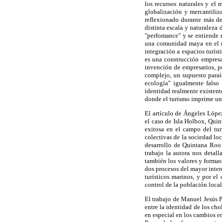
los recursos naturales y el
globalización y mercantiliz
reflexionado durante más de
distinta escala y naturalez
"perfomance" y se entiende m
una comunidad maya en el mo
integración a espacios turís
es una construcción empresar
invención de empresarios, po
complejo, un supuesto paraís
ecología" igualmente fals
identidad realmente existent
donde el turismo imprime un
El artículo de Ángeles López
el caso de Isla Holbox, Quin
exitosa en el campo del tur
colectivas de la sociedad loc
desarrollo de Quintana Roo 
trabajo la autora nos deta
también los valores y formas
dos procesos del mayor interé
turísticos marinos, y por el
control de la población local,
El trabajo de Manuel Jesús P
entre la identidad de los cho
en especial en los cambios en