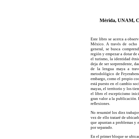
Mérida, UNAM, CE
Este libro se acerca a observ
México. A través de ocho 
general, se busca compren
región y empezar a dotar de 
el turismo, la identidad étn
deja de ser sorprendente, da
de la lengua maya a travé
metodológico de Feyerabend 
embargo, como el propio coor
está puesto en el cambio soc
mayas, el territorio y los t
el libro el escepticismo ini
gran valor a la publicación
reflexiones.
No resumiré los diez trabaj
vez de ello trataré de ubic
que apuntan a problemas y ex
por separado.
En el primer bloque se ubican