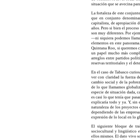
situación que se avecina para
La fortaleza de este conjunt
que en conjunto denominam
capitalista, de apropiación 
años. Pero si bien el proceso
son muy diferentes. Por ejem
—ni siquiera podemos llamar
elementos en este panorama. 
Quintana Roo, si queremos c
un papel mucho más complej
arreglos entre partidos polí
reservas territoriales y el de
En el caso de Tabasco curios
ver con claridad la fuerza d
cambio social y de la pobre
de lo que llamamos globaliz
especie de situación dada, 
es casi lo que tenía que pas
explicaría todo y ya. Y, si
naturaleza de los proyectos 
dependiendo de las empresas 
expresión de lo local en lo g
El siguiente bloque de tra
sociocultural y lingüístico 
ellos mismos. El dato vivo so