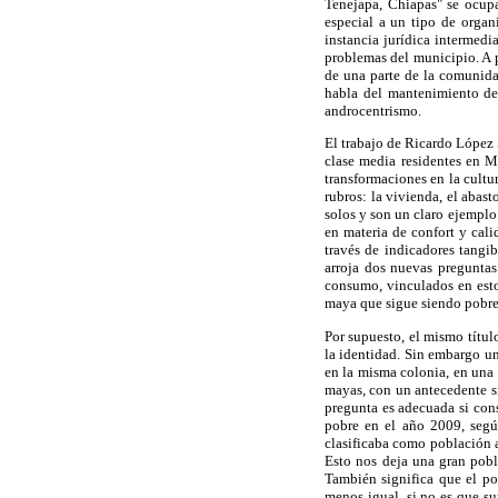
Tenejapa, Chiapas" se ocupa
especial a un tipo de organ
instancia jurídica intermed
problemas del municipio. A p
de una parte de la comunida
habla del mantenimiento de
androcentrismo.
El trabajo de Ricardo López 
clase media residentes en Mé
transformaciones en la cultu
rubros: la vivienda, el abas
solos y son un claro ejemplo
en materia de confort y cali
través de indicadores tangi
arroja dos nuevas preguntas
consumo, vinculados en est
maya que sigue siendo pobre,
Por supuesto, el mismo títul
la identidad. Sin embargo un
en la misma colonia, en una 
mayas, con un antecedente s
pregunta es adecuada si con
pobre en el año 2009, segú
clasificaba como población a
Esto nos deja una gran pob
También significa que el po
menos igual, si no es que su