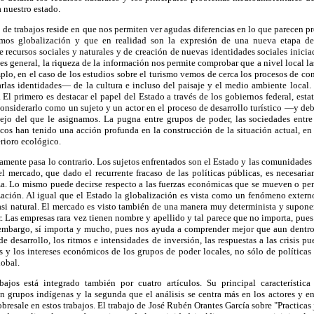
 nuestro estado.
o de trabajos reside en que nos permiten ver agudas diferencias en lo que parecen pr
os globalización y que en realidad son la expresión de una nueva etapa d
de recursos sociales y naturales y de creación de nuevas identidades sociales inici
 es general, la riqueza de la información nos permite comprobar que a nivel local la
plo, en el caso de los estudios sobre el turismo vemos de cerca los procesos de co
las identidades— de la cultura e incluso del paisaje y el medio ambiente local.
El primero es destacar el papel del Estado a través de los gobiernos federal, esta
onsiderarlo como un sujeto y un actor en el proceso de desarrollo turístico —y d
o del que le asignamos. La pugna entre grupos de poder, las sociedades entre p
ticos han tenido una acción profunda en la construcción de la situación actual, en
terioro ecológico.
amente pasa lo contrario. Los sujetos enfrentados son el Estado y las comunidade
el mercado, que dado el recurrente fracaso de las políticas públicas, es necesaria
za. Lo mismo puede decirse respecto a las fuerzas económicas que se mueven o p
ación. Al igual que el Estado la globalización es vista como un fenómeno externo
casi natural. El mercado es visto también de una manera muy determinista y supon
ar. Las empresas rara vez tienen nombre y apellido y tal parece que no importa, pues
n embargo, sí importa y mucho, pues nos ayuda a comprender mejor que aun dentro
de desarrollo, los ritmos e intensidades de inversión, las respuestas a las crisis
y los intereses económicos de los grupos de poder locales, no sólo de políticas 
lobal.
bajos está integrado también por cuatro artículos. Su principal característic
en grupos indígenas y la segunda que el análisis se centra más en los actores y e
bresale en estos trabajos. El trabajo de José Rubén Orantes García sobre "Practicas 