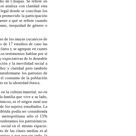
ño de Chiapas. Se refiere en
or analiza con claridad esta
legal donde se concilian los
ha promovido la participación
ente a qué se refiere cuando
ismo, inequidad de género o
umo de los mayas yucatecos de
és de 17 estudios de caso las
claros y se agrupan en cuatro
Los testimonios hablan por sí
y expectativas de lo deseable
ación y la movilidad social a
llez y claridad pero también
ransformarse los patrones de
 el consumo de la población
o en la identidad étnica.
en la cultura material, no en
a familia que vive a su lado,
micos, ni el origen rural son
e los sujetos estudiados. La
Mérida podía ser considerada
n metropolitana sólo el 15%
onsideramos los patronímicos.
social en el mismo espacio.
o de las clases medias es al
stizo o por que sin serlo, la