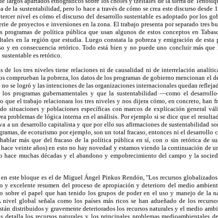
de largos apartados etnográficos sobre los choles y tzeltales de la sierra de Tenosiq
ica de la sustentabilidad, pero lo hace a través de cómo se crea este discurso desde
ercer nivel es cómo el discurso del desarrollo sustentable es adoptado por los gobi
serie de proyectos e inversiones en la zona. El trabajo presenta por separado tres b
los programas de política pública que usan algunos de estos conceptos en Tabasc
eltales en la región que estudia. Luego constata la pobreza y emigración de esta
also y en consecuencia retórico. Todo está bien y no puede uno concluir más que 
 sustentable es retórico.
de los tres niveles tiene relaciones ni de causalidad ni de interrelación analítica
os comprueban la pobreza, los datos de los programas de gobierno mencionan el de
ue no se logró y las intenciones de las organizaciones internacionales quedan reflej
 los programas gubernamentales y que la sustentabilidad —como el desarrollo
que el trabajo relacionara los tres niveles y nos dijera cómo, en concreto, han 
do situaciones y poblaciones específicas con marcos de explicación general váli
a problemas de lógica interna en el análisis. Por ejemplo si se dice que el resulta
va a un desarrollo capitalista y que por ello sus afirmaciones de sustentabilidad so
ramas, de ecoturismo por ejemplo, son un total fracaso, entonces ni el desarrollo ca
ablar más que del fracaso de la política pública en sí, con o sin retórica de su
e hace veinte años) en esto no hay novedad y estamos viendo la continuación de un
ado hace muchas décadas y el abandono y empobrecimiento del campo y la socieda
r en este bloque es el de Miguel Ángel Pinkus Rendón, "Los recursos globalizados
do y excelente resumen del proceso de apropiación y deterioro del medio ambiente
 sobre el papel que han tenido los grupos de poder en el uso y manejo de la nat
 A nivel global señala como los países más ricos se han adueñado de los recurso
tán distribuidos y gravemente deteriorados los recursos naturales y el medio ambie
s detalla los recursos naturales y los principales problemas medioambientales d