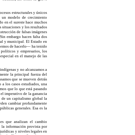
ocesos estructurales y únicos
e un modelo de crecimiento
ado en el sureste hace muchos
s situaciones y los resultados
nstrucción de falsas imágenes
 Sin embargo hacen falta dos
tal y municipal. El Estado en
ebemos de hacerlo— ha tenido
olíticos y empresarios, los
 especial en el manejo de las
s indígenas y no alcanzamos a
mente la principal fuerza del
ensamos que se mueven detrás
 a los casos estudiados, una
emos que lo que está pasando
 el imperativo de la ganancia
 de un capitalismo global la
 pueden cambiar profundamente
públicas generales. Esa es la
a es que analizan el cambio
n la información provista por
jurídicas y niveles legales en