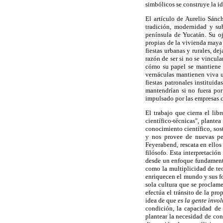
simbólicos se construye la 
El artículo de Aurelio Sánc
tradición, modernidad y su
península de Yucatán. Su oj
propias de la vivienda maya 
fiestas urbanas y rurales, de
razón de ser si no se vincula
cómo su papel se mantiene p
vernáculas mantienen viva un
fiestas patronales instituid
mantendrían si no fuera por
impulsado por las empresas 
El trabajo que cierra el li
científico-técnicas", plante
conocimiento científico, sos
y nos provee de nuevas per
Feyerabend, rescata en ellos
filósofo. Esta interpretació
desde un enfoque fundamenta
como la multiplicidad de teo
enriquecen el mundo y sus fo
sola cultura que se proclam
efectúa el tránsito de la pro
idea de que
es la gente invo
condición, la capacidad de 
plantear la necesidad de con