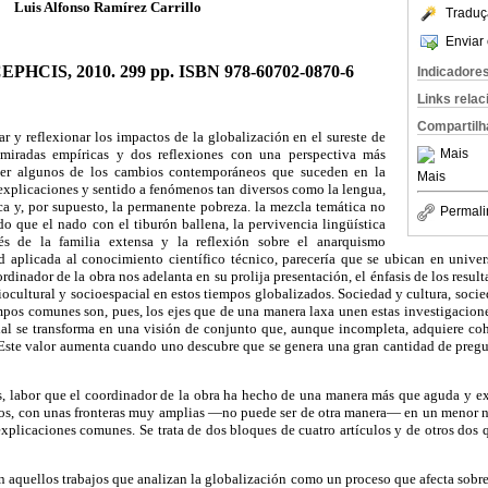
Luis Alfonso Ramírez Carrillo
Traduç
Enviar 
PHCIS, 2010. 299 pp. ISBN 978-60702-0870-6
Indicadore
Links rela
Compartilh
ar y reflexionar los impactos de la globalización en el sureste de
miradas empíricas y dos reflexiones con una perspectiva más
Mais
der algunos de los cambios contemporáneos que suceden en la
Mais
explicaciones y sentido a fenómenos tan diversos como la lengua,
ica y, por supuesto, la permanente pobreza. la mezcla temática no
Permali
do que el nado con el tiburón ballena, la pervivencia lingüística
s de la familia extensa y la reflexión sobre el anarquismo
aplicada al conocimiento científico técnico, parecería que se ubican en univers
dinador de la obra nos adelanta en su prolija presentación, el énfasis de los result
iocultural y socioespacial en estos tiempos globalizados. Sociedad y cultura, socied
iempos comunes son, pues, los ejes que de una manera laxa unen estas investigacion
cial se transforma en una visión de conjunto que, aunque incompleta, adquiere co
. Este valor aumenta cuando uno descubre que se genera una gran cantidad de pregu
os, labor que el coordinador de la obra ha hecho de una manera más que aguda y ex
arlos, con unas fronteras muy amplias —no puede ser de otra manera— en un menor 
plicaciones comunes. Se trata de dos bloques de cuatro artículos y de otros dos 
 aquellos trabajos que analizan la globalización como un proceso que afecta sobre t