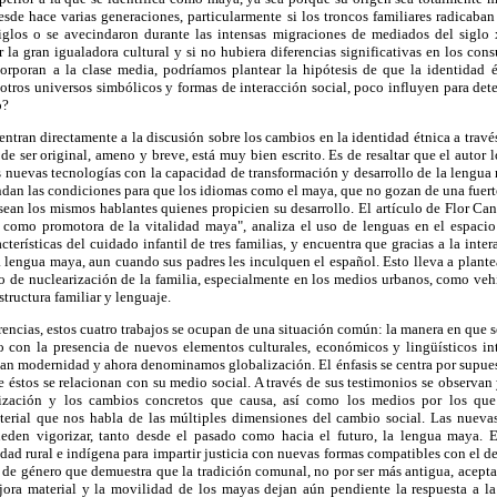
esde hace varias generaciones, particularmente si los troncos familiares radicaba
glos o se avecindaron durante las intensas migraciones de mediados del siglo 
r la gran igualadora cultural y si no hubiera diferencias significativas en los co
corporan a la clase media, podríamos plantear la hipótesis de que la identidad é
 otros universos simbólicos y formas de interacción social, poco influyen para de
o?
entran directamente a la discusión sobre los cambios en la identidad étnica a través
ser original, ameno y breve, está muy bien escrito. Es de resaltar que el autor 
 nuevas tecnologías con la capacidad de transformación y desarrollo de la lengua
indan las condiciones para que los idiomas como el maya, que no gozan de una fuerte 
y sean los mismos hablantes quienes propicien su desarrollo. El artículo de Flor Can
a como promotora de la vitalidad maya", analiza el uso de lenguas en el espaci
cterísticas del cuidado infantil de tres familias, y encuentra que gracias a la inte
la lengua maya, aun cuando sus padres les inculquen el español. Esto lleva a plante
o de nuclearización de la familia, especialmente en los medios urbanos, como vehí
structura familiar y lenguaje.
erencias, estos cuatro trabajos se ocupan de una situación común: la manera en que s
o con la presencia de nuevos elementos culturales, económicos y lingüísticos in
an modernidad y ahora denominamos globalización. El énfasis se centra por supuest
e éstos se relacionan con su medio social. A través de sus testimonios se observan
lización y los cambios concretos que causa, así como los medios por los que
rial que nos habla de las múltiples dimensiones del cambio social. Las nuevas
ueden vigorizar, tanto desde el pasado como hacia el futuro, la lengua maya. 
ad rural e indígena para impartir justicia con nuevas formas compatibles con el 
 de género que demuestra que la tradición comunal, no por ser más antigua, acepta
jora material y la movilidad de los mayas dejan aún pendiente la respuesta a 