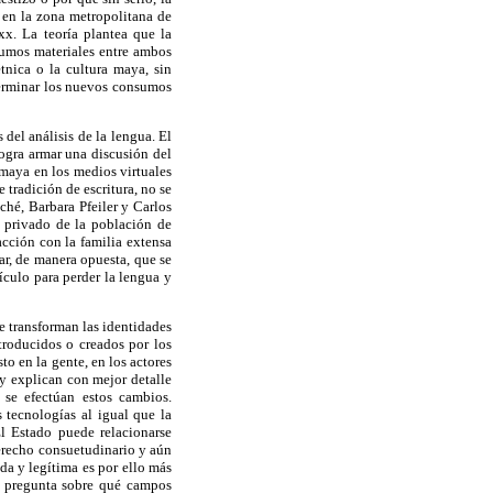
n en la zona metropolitana de
xx. La teoría plantea que la
nsumos materiales entre ambos
tnica o la cultura maya, sin
terminar los nuevos consumos
 del análisis de la lengua. El
logra armar una discusión del
 maya en los medios virtuales
tradición de escritura, no se
ché, Barbara Pfeiler y Carlos
o privado de la población de
racción con la familia extensa
ar, de manera opuesta, que se
culo para perder la lengua y
e transforman las identidades
troducidos o creados por los
o en la gente, en los actores
 y explican con mejor detalle
 se efectúan estos cambios.
 tecnologías al igual que la
El Estado puede relacionarse
derecho consuetudinario y aún
da y legítima es por ello más
la pregunta sobre qué campos