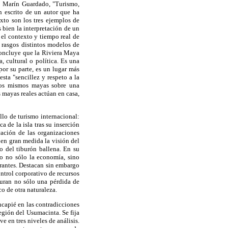
vo Marín Guardado, "Turismo,
n escrito de un autor que ha
xto son los tres ejemplos de
bien la interpretación de un
 el contexto y tiempo real de
 rasgos distintos modelos de
 Concluye que la Riviera Maya
, cultural o política. Es una
por su parte, es un lugar más
sta "sencillez y respeto a la
los mismos mayas sobre una
 mayas reales actúan en casa,
llo de turismo internacional:
 de la isla tras su inserción
cación de las organizaciones
a en gran medida la visión del
o del tiburón ballena. En su
o no sólo la economía, sino
grantes. Destacan sin embargo
ontrol corporativo de recursos
uguran no sólo una pérdida de
co de otra naturaleza.
ncapié en las contradicciones
región del Usumacinta. Se fija
e en tres niveles de análisis.