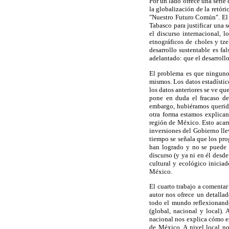
Por un lado ofrece una serie 
la globalización de la retór
"Nuestro Futuro Común". El t
Tabasco para justificar una 
el discurso internacional, 
etnográficos de choles y tz
desarrollo sustentable es f
adelantado: que el desarrollo
El problema es que ningunos 
mismos. Los datos estadístic
los datos anteriores se ve q
pone en duda el fracaso de
embargo, hubiéramos querido 
otra forma estamos explican
región de México. Esto acarre
inversiones del Gobierno lle
tiempo se señala que los prog
han logrado y no se puede h
discurso (y ya ni en él desd
cultural y ecológico inici
México.
El cuarto trabajo a comenta
autor nos ofrece un detalla
todo el mundo reflexionando
(global, nacional y local).
nacional nos explica cómo es
de México. A nivel local no