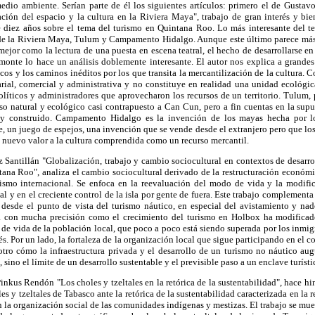
 medio ambiente. Serían parte de él los siguientes artículos: primero el de Gusta
ación del espacio y la cultura en la Riviera Maya", trabajo de gran interés y bie
 diez años sobre el tema del turismo en Quintana Roo. Lo más interesante del te
a de la Riviera Maya, Tulum y Campamento Hidalgo. Aunque este último parece más 
ejor como la lectura de una puesta en escena teatral, el hecho de desarrollarse en
nte lo hace un análisis doblemente interesante. El autor nos explica a grandes
ticos y los caminos inéditos por los que transita la mercantilización de la cultura.
ial, comercial y administrativa y no constituye en realidad una unidad ecológica
líticos y administradores que aprovecharon los recursos de un territorio. Tulum, 
o natural y ecológico casi contrapuesto a Can Cun, pero a fin cuentas en la supue
o y construido. Campamento Hidalgo es la invención de los mayas hecha por 
e, un juego de espejos, una invención que se vende desde el extranjero pero que los
 nuevo valor a la cultura comprendida como un recurso mercantil.
 Santillán "Globalización, trabajo y cambio sociocultural en contextos de desarro
tana Roo", analiza el cambio sociocultural derivado de la restructuración económica
ismo internacional. Se enfoca en la reevaluación del modo de vida y la modifi
al y en el creciente control de la isla por gente de fuera. Este trabajo complement
desde el punto de vista del turismo náutico, en especial del avistamiento y nad
lla con mucha precisión como el crecimiento del turismo en Holbox ha modificad
 de vida de la población local, que poco a poco está siendo superada por los inmi
s. Por un lado, la fortaleza de la organización local que sigue participando en el c
 otro cómo la infraestructura privada y el desarrollo de un turismo no náutico a
 sino el límite de un desarrollo sustentable y el previsible paso a un enclave turísti
inkus Rendón "Los choles y tzeltales en la retórica de la sustentabilidad", hace hi
les y tzeltales de Tabasco ante la retórica de la sustentabilidad caracterizada en la 
 la organización social de las comunidades indígenas y mestizas. El trabajo se muev