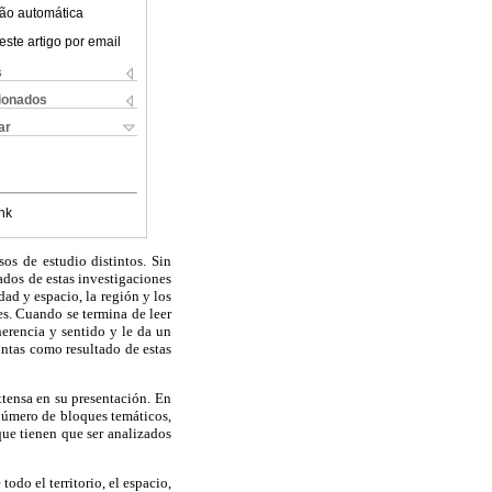
ão automática
este artigo por email
s
cionados
ar
nk
os de estudio distintos. Sin
ados de estas investigaciones
ad y espacio, la región y los
es. Cuando se termina de leer
herencia y sentido y le da un
ntas como resultado de estas
tensa en su presentación. En
número de bloques temáticos,
que tienen que ser analizados
odo el territorio, el espacio,