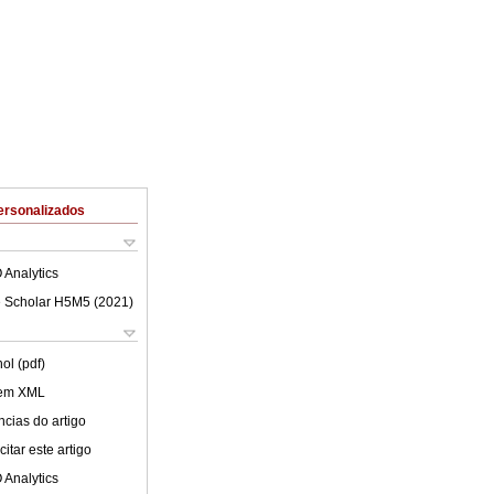
ersonalizados
 Analytics
 Scholar H5M5 (
2021
)
ol (pdf)
 em XML
cias do artigo
itar este artigo
 Analytics