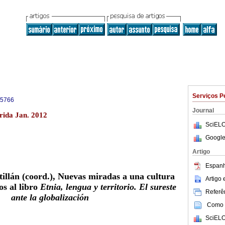
Serviços P
-5766
Journal
rida Jan. 2012
SciELO
Google
Artigo
Espanh
illán (coord.), Nuevas miradas a una cultura
Artigo
s al libro
Etnia, lengua y territorio. El sureste
Referên
ante la globalización
Como c
SciELO