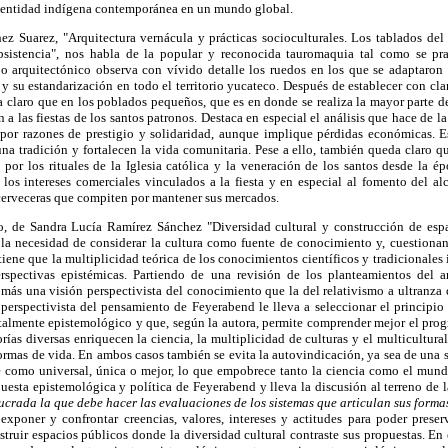
identidad indígena contemporánea en un mundo global.
hez Suarez, "Arquitectura vernácula y prácticas socioculturales. Los tablados 
bsistencia", nos habla de la popular y reconocida tauromaquia tal como se pra
o arquitectónico observa con vívido detalle los ruedos en los que se adaptaron l
y su estandarización en todo el territorio yucateco. Después de establecer con clari
ja claro que en los poblados pequeños, que es en donde se realiza la mayor parte de
n a las fiestas de los santos patronos. Destaca en especial el análisis que hace de l
or razones de prestigio y solidaridad, aunque implique pérdidas económicas. E
a tradición y fortalecen la vida comunitaria. Pese a ello, también queda claro que
as por los rituales de la Iglesia católica y la veneración de los santos desde la ép
 los intereses comerciales vinculados a la fiesta y en especial al fomento del al
cerveceras que compiten por mantener sus mercados.
bro, de Sandra Lucía Ramírez Sánchez "Diversidad cultural y construcción de esp
a la necesidad de considerar la cultura como fuente de conocimiento y, cuestiona
tiene que la multiplicidad teórica de los conocimientos científicos y tradicionale
spectivas epistémicas. Partiendo de una revisión de los planteamientos del
 más una visión perspectivista del conocimiento que la del relativismo a ultranza qu
n perspectivista del pensamiento de Feyerabend le lleva a seleccionar el principio 
lmente epistemológico y que, según la autora, permite comprender mejor el progre
rías diversas enriquecen la ciencia, la multiplicidad de culturas y el multicultur
rmas de vida. En ambos casos también se evita la autovindicación, ya sea de una so
e como universal, única o mejor, lo que empobrece tanto la ciencia como el mund
puesta epistemológica y política de Feyerabend y lleva la discusión al terreno de l
lucrada la que debe hacer las evaluaciones de los sistemas que articulan sus formas
exponer y confrontar creencias, valores, intereses y actitudes para poder preserv
struir espacios públicos donde la diversidad cultural contraste sus propuestas. En