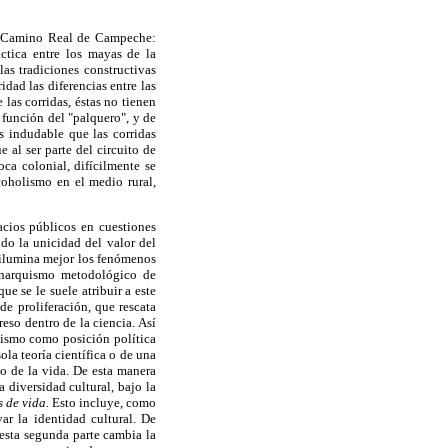
del Camino Real de Campeche:
ctica entre los mayas de la
as tradiciones constructivas
dad las diferencias entre las
 las corridas, éstas no tienen
a función del "palquero", y de
s indudable que las corridas
 al ser parte del circuito de
oca colonial, difícilmente se
coholismo en el medio rural,
acios públicos en cuestiones
ndo la unicidad del valor del
s ilumina mejor los fenómenos
 anarquismo metodológico de
e se le suele atribuir a este
de proliferación, que rescata
so dentro de la ciencia. Así
alismo como posición política
la teoría científica o de una
o de la vida. De esta manera
a diversidad cultural, bajo la
 de vida.
Esto incluye, como
ar la identidad cultural. De
 esta segunda parte cambia la