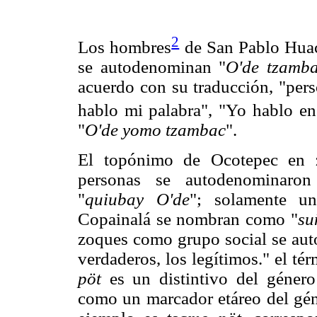
2
Los hombres
de San Pablo Huac
se autodenominan "
O'de tzamb
acuerdo con su traducción, "pers
hablo mi palabra", "Yo hablo en
"
O'de yomo tzambac
".
El topónimo de Ocotepec en 
personas se autodenominaro
"
quiubay O'de
"; solamente u
Copainalá se nombran como "
su
zoques como grupo social se a
verdaderos, los legítimos." el té
pöt
es un distintivo del géner
como un marcador etáreo del gén