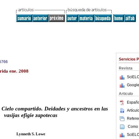
Servicios 
5766
Revista
rida ene. 2008
SciELO
Google
Articulo
Españo
 Cielo compartido. Deidades y ancestros en las
Artícu
vasijas efigie zapotecas
Referen
Como c
Lynneth S. Lowe
SciELO