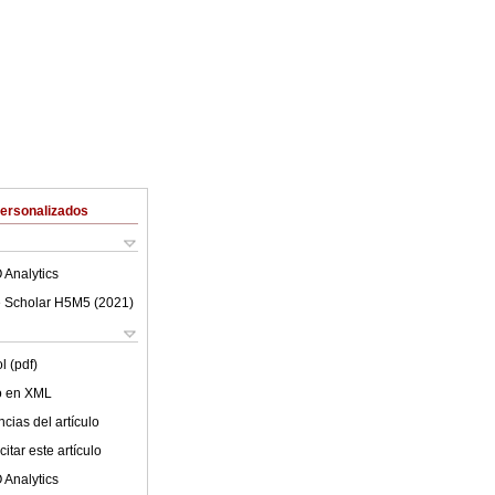
Personalizados
 Analytics
 Scholar H5M5 (
2021
)
l (pdf)
lo en XML
cias del artículo
itar este artículo
 Analytics