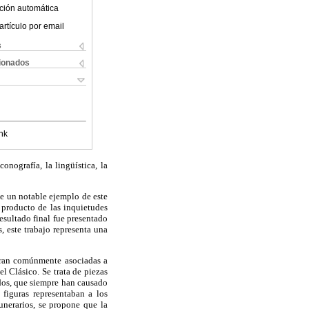
ción automática
artículo por email
s
cionados
nk
onografía, la lingüística, la
ye un notable ejemplo de este
 producto de las inquietudes
sultado final fue presentado
, este trabajo representa una
tran comúnmente asociadas a
el Clásico. Se trata de piezas
dos, que siempre han causado
 figuras representaban a los
unerarios, se propone que la