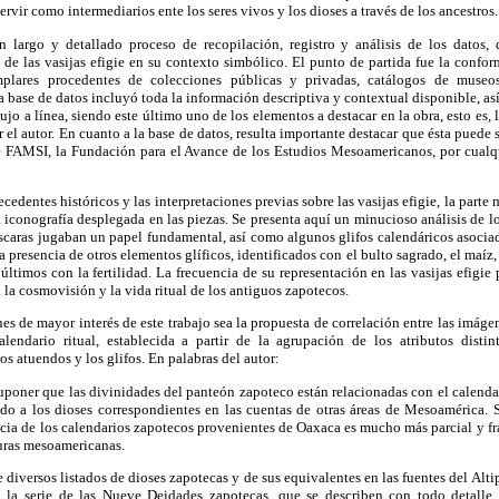
ervir como intermediarios ente los seres vivos y los dioses a través de los ancestros.
n largo y detallado proceso de recopilación, registro y análisis de los datos,
o de las vasijas efigie en su contexto simbólico. El punto de partida fue la conf
lares procedentes de colecciones públicas y privadas, catálogos de museos
La base de datos incluyó toda la información descriptiva y contextual disponible, as
jo a línea, siendo este último uno de los elementos a destacar en la obra, esto es, l
r el autor. En cuanto a la base de datos, resulta importante destacar que ésta puede
 FAMSI, la Fundación para el Avance de los Estudios Mesoamericanos, por cualqu
edentes históricos y las interpretaciones previas sobre las vasijas efigie, la parte 
 iconografía desplegada en las piezas. Se presenta aquí un minucioso análisis de 
scaras jugaban un papel fundamental, así como algunos glifos calendáricos asocia
 presencia de otros elementos glíficos, identificados con el bulto sagrado, el maíz,
 últimos con la fertilidad. La frecuencia de su representación en las vasijas efigie
 la cosmovisión y la vida ritual de los antiguos zapotecos.
es de mayor interés de este trabajo sea la propuesta de correlación entre las imágen
lendario ritual, establecida a partir de la agrupación de los atributos distint
os atuendos y los glifos. En palabras del autor:
suponer que las divinidades del panteón zapoteco están relacionadas con el calendar
do a los dioses correspondientes en las cuentas de otras áreas de Mesoamérica.
ncia de los calendarios zapotecos provenientes de Oaxaca es mucho más parcial y f
turas mesoamericanas.
 diversos listados de dioses zapotecas y de sus equivalentes en las fuentes del Alti
a la serie de las Nueve Deidades zapotecas, que se describen con todo detalle 