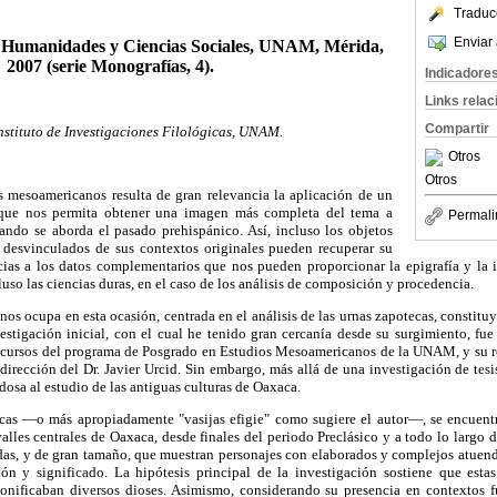
Traduc
Enviar 
 Humanidades y Ciencias Sociales, UNAM, Mérida,
2007 (serie Monografías, 4).
Indicadore
Links rela
Compartir
nstituto de Investigaciones Filológicas, UNAM.
Otros
Otros
s mesoamericanos resulta de gran relevancia la aplicación de un
 que nos permita obtener una imagen más completa del tema a
Permali
uando se aborda el pasado prehispánico. Así, incluso los objetos
 desvinculados de sus contextos originales pueden recuperar su
ias a los datos complementarios que nos pueden proporcionar la epigrafía y la ic
ncluso las ciencias duras, en el caso de los análisis de composición y procedencia.
os ocupa en esta ocasión, centrada en el análisis de las urnas zapotecas, constitu
estigación inicial, con el cual he tenido gran cercanía desde su surgimiento, fue
 cursos del programa de Posgrado en Estudios Mesoamericanos de la UNAM, y su re
 dirección del Dr. Javier Urcid. Sin embargo, más allá de una investigación de tesis
dosa al estudio de las antiguas culturas de Oaxaca.
ecas —o más apropiadamente "vasijas efigie" como sugiere el autor—, se encuen
alles centrales de Oaxaca, desde finales del periodo Preclásico y a todo lo largo d
as, y de gran tamaño, que muestran personajes con elaborados y complejos atuen
n y significado. La hipótesis principal de la investigación sostiene que estas
sonificaban diversos dioses. Asimismo, considerando su presencia en contextos f