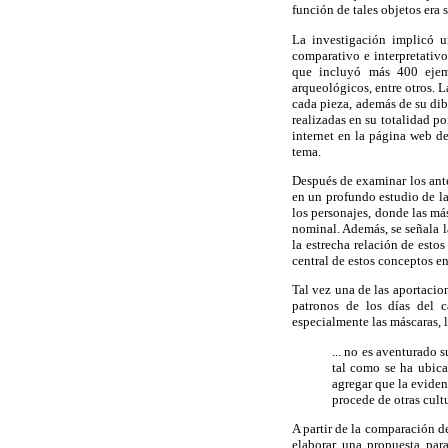
función de tales objetos era s
La investigación implicó u
comparativo e interpretativ
que incluyó más 400 ejemp
arqueológicos, entre otros. 
cada pieza, además de su dibu
realizadas en su totalidad po
internet
en la página web de
tema.
Después de examinar los antec
en un profundo estudio de la
los personajes, donde las má
nominal. Además, se señala la
la estrecha relación de estos
central de estos conceptos en
Tal vez una de las aportacion
patronos de los días del ca
especialmente las máscaras, l
... no es aventurado 
tal como se ha ubica
agregar que la evide
procede de otras cul
A partir de la comparación de
elaborar una propuesta par