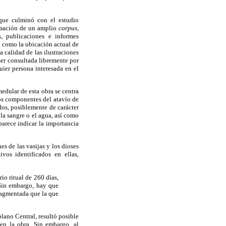
 que culminó con el estudio
ormación de un amplio
corpus,
, publicaciones e informes
í como la ubicación actual de
a calidad de las ilustraciones
 ser consultada libremente por
ier persona interesada en el
medular de esta obra se centra
los componentes del atavío de
dos, posiblemente de carácter
 la sangre o el agua, así como
 parece indicar la importancia
es de las vasijas y los dioses
ivos identificados en ellas,
io ritual de 260 días,
 Sin embargo, hay que
ragmentada que la que
plano Central, resultó posible
en la obra. Sin embargo, al