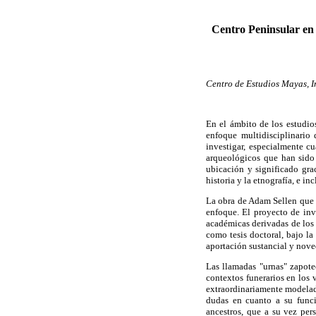
Centro Peninsular en
Centro de Estudios Mayas, I
En el ámbito de los estudio
enfoque multidisciplinario
investigar, especialmente c
arqueológicos que han sido
ubicación y significado grac
historia y la etnografía, e i
La obra de Adam Sellen que n
enfoque. El proyecto de inv
académicas derivadas de los
como tesis doctoral, bajo la
aportación sustancial y nove
Las llamadas "urnas" zapot
contextos funerarios en los v
extraordinariamente modelad
dudas en cuanto a su funció
ancestros, que a su vez per