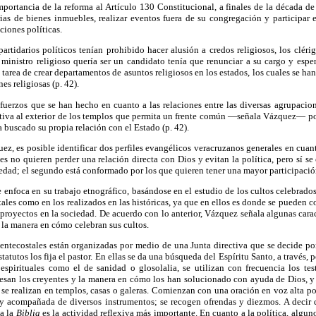
portancia de la reforma al Artículo 130 Constitucional, a finales de la década de 1
rias de bienes inmuebles, realizar eventos fuera de su congregación y participar
ciones políticas.
partidarios políticos tenían prohibido hacer alusión a credos religiosos, los clér
 ministro religioso quería ser un candidato tenía que renunciar a su cargo y esper
la tarea de crear departamentos de asuntos religiosos en los estados, los cuales se
es religiosas (p. 42).
fuerzos que se han hecho en cuanto a las relaciones entre las diversas agrupacion
ativa al exterior de los templos que permita un frente común —señala Vázquez— por
 buscado su propia relación con el Estado (p. 42).
z, es posible identificar dos perfiles evangélicos veracruzanos generales en cuanto
es no quieren perder una relación directa con Dios y evitan la política, pero sí 
iedad; el segundo está conformado por los que quieren tener una mayor participació
se enfoca en su trabajo etnográfico, basándose en el estudio de los cultos celebrad
ales como en los realizados en las históricas, ya que en ellos es donde se pueden co
proyectos en la sociedad. De acuerdo con lo anterior, Vázquez señala algunas caract
o la manera en cómo celebran sus cultos.
 pentecostales están organizadas por medio de una Junta directiva que se decide po
tatutos los fija el pastor. En ellas se da una búsqueda del Espíritu Santo, a través, p
spirituales como el de sanidad o glosolalia, se utilizan con frecuencia los te
esan los creyentes y la manera en cómo los han solucionado con ayuda de Dios, y 
s se realizan en templos, casas o galeras. Comienzan con una oración en voz alta por
y acompañada de diversos instrumentos; se recogen ofrendas y diezmos. A decir de
la la
Biblia
es la actividad reflexiva más importante. En cuanto a la política, algun