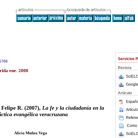
Servicios 
5766
Revista
rida ene. 2008
SciELO
Google
Articulo
Españo
 Felipe R. (2007),
La fe y la ciudadanía en la
Artícu
áctica evangélica veracruzana
Referen
Como c
Alicia Muñoz Vega
SciELO