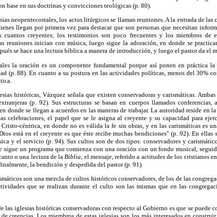
con base en sus doctrinas y convicciones teológicas (p. 80).
lesias neopentecostales, los actos litúrgicos se llaman reuniones. A la entrada de l
ienes llegan por primera vez para destacar que son personas que necesitan inform
os cuantos creyentes; los testimonios son poco frecuentes y los miembros de 
Las reuniones inician con música, luego sigue la adoración, en donde se practican
pués se hace una lectura bíblica a manera de introducción, y luego el pastor da el 
ales la oración es un componente fundamental porque así ponen en práctica la p
dad (p. 88). En cuanto a su postura en las actividades políticas, menos del 30% co
tica.
glesias históricas, Vázquez señala que existen conservadoras y carismáticas. Amba
xtranjeras (p. 92). Sus estructuras se basan en cuerpos llamados conferencias, as
en donde se llegan a acuerdos en las maneras de trabajar. La autoridad reside en la 
las celebraciones, el papel que se le asigna al creyente y su capacidad para ejerc
 Cristo-céntrica, en donde no es válida la fe sin obras, y en las carismáticas es un
os está en el creyente es que éste recibe muchas bendiciones" (p. 92). En ellas 
sica y el servicio (p. 94). Sus cultos son de dos tipos: conservadores y carismáti
; se sigue un programa que comienza con una oración con un fondo musical, seguid
canto o una lectura de la
Biblia,
el mensaje, referido a actitudes de los cristianos en
 finalmente, la bendición y despedida del pastor (p. 91).
rismáticos son una mezcla de cultos históricos conservadores, de los de las congreg
ctividades que se realizan durante el culto son las mismas que en las congregaci
de las iglesias históricas conservadoras con respecto al Gobierno es que se puede 
 de creencias. Los miembros de estas iglesias son los más interesados en constru