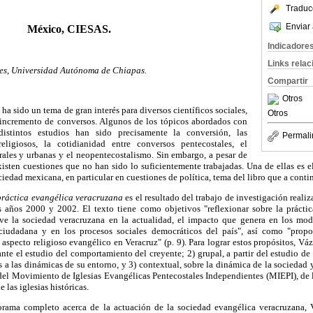
Traduc
Enviar 
México, CIESAS.
Indicadore
Links rela
les, Universidad Autónoma de Chiapas.
Compartir
Otros
a sido un tema de gran interés para diversos científicos sociales,
Otros
 incremento de conversos. Algunos de los tópicos abordados con
istintos estudios han sido precisamente la conversión, las
Permali
ligiosos, la cotidianidad entre conversos pentecostales, el
rales y urbanas y el neopentecostalismo. Sin embargo, a pesar de
isten cuestiones que no han sido lo suficientemente trabajadas. Una de ellas es 
ociedad mexicana, en particular en cuestiones de política, tema del libro que a cont
 práctica evangélica veracruzana
es el resultado del trabajo de investigación reali
s años 2000 y 2002. El texto tiene como objetivos "reflexionar sobre la práctic
ive la sociedad veracruzana en la actualidad, el impacto que genera en los mod
 ciudadana y en los procesos sociales democráticos del país", así como "prop
specto religioso evangélico en Veracruz" (p. 9). Para lograr estos propósitos, Váz
nte el estudio del comportamiento del creyente; 2) grupal, a partir del estudio de l
a las dinámicas de su entorno, y 3) contextual, sobre la dinámica de la sociedad 
del Movimiento de Iglesias Evangélicas Pentecostales Independientes (MIEPI), de l
 las iglesias históricas.
orama completo acerca de la actuación de la sociedad evangélica veracruzana, 