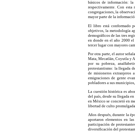
básicos de información: la
respectivamente. Con esta r
congregaciones, la observaci
mayor parte de la informació
El libro está conformado p
objetivos, la metodología ap
demográficos de las tres reg
en donde en el año 2000 el 
tercer lugar con mayores cam
Por otra parte, el autor señ
Mata, Mecatlán, Coyutla y As
por su pobreza, analfabet
protestantismo: la llegada de
de misioneros extranjeros a
emigraciones de gente evan
pobladores a sus municipios,
La cuestión histórica es abo
del país, desde su llegada en
en México se concretó en med
libertad de culto promulgada
Años después, durante la épo
aportaron elementos en la
participación de protestante
diversificación del protestan