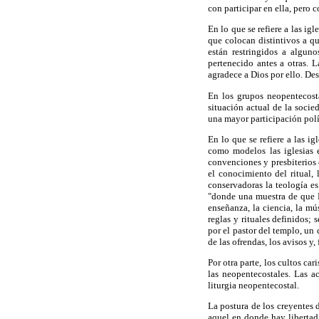
con participar en ella, pero 
En lo que se refiere a las ig
que colocan distintivos a qu
están restringidos a algun
pertenecido antes a otras. 
agradece a Dios por ello. Des
En los grupos neopentecost
situación actual de la socie
una mayor participación polí
En lo que se refiere a las i
como modelos las iglesias e
convenciones y presbiterios 
el conocimiento del ritual, 
conservadoras la teología es
"donde una muestra de que Di
enseñanza, la ciencia, la mú
reglas y rituales definidos
por el pastor del templo, un 
de las ofrendas, los avisos y,
Por otra parte, los cultos ca
las neopentecostales. Las a
liturgia neopentecostal.
La postura de los creyentes 
aquel en donde hay libertad