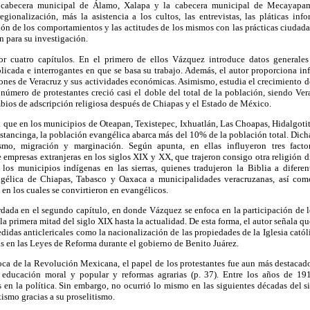
 cabecera municipal de Álamo, Xalapa y la cabecera municipal de Mecayapam,
egionalización, más la asistencia a los cultos, las entrevistas, las pláticas in
ón de los comportamientos y las actitudes de los mismos con las prácticas ciudadan
n para su investigación.
or cuatro capítulos. En el primero de ellos Vázquez introduce datos generales 
licada e interrogantes en que se basa su trabajo. Además, el autor proporciona i
iones de Veracruz y sus actividades económicas. Asimismo, estudia el crecimiento 
número de protestantes creció casi el doble del total de la población, siendo Ver
bios de adscripción religiosa después de Chiapas y el Estado de México.
ala que en los municipios de Oteapan, Texistepec, Ixhuatlán, Las Choapas, Hidalgot
tancinga, la población evangélica abarca más del 10% de la población total. Dicha
ismo, migración y marginación. Según apunta, en ellas influyeron tres facto
 empresas extranjeras en los siglos XIX y XX, que trajeron consigo otra religión dis
 los municipios indígenas en las sierras, quienes tradujeron la Biblia a diferen
gélica de Chiapas, Tabasco y Oaxaca a municipalidades veracruzanas, así com
 en los cuales se convirtieron en evangélicos.
rdada en el segundo capítulo, en donde Vázquez se enfoca en la participación de l
 la primera mitad del siglo XIX hasta la actualidad. De esta forma, el autor señala q
idas anticlericales como la nacionalización de las propiedades de la Iglesia católi
s en las Leyes de Reforma durante el gobierno de Benito Juárez.
ca de la Revolución Mexicana, el papel de los protestantes fue aun más destacado
s educación moral y popular y reformas agrarias (p. 37). Entre los años de 
s en la política. Sin embargo, no ocurrió lo mismo en las siguientes décadas del
tismo gracias a su proselitismo.