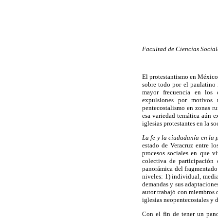
Facultad de Ciencias Socia
El protestantismo en México h
sobre todo por el paulatino
mayor frecuencia en los d
expulsiones por motivos re
pentecostalismo en zonas ru
esa variedad temática aún ex
iglesias protestantes en la s
La fe y la ciudadanía en la
estado de Veracruz entre lo
procesos sociales en que v
colectiva de participación
panorámica del fragmentado a
niveles: 1) individual, media
demandas y sus adaptaciones 
autor trabajó con miembros 
iglesias neopentecostales y de
Con el fin de tener un pan