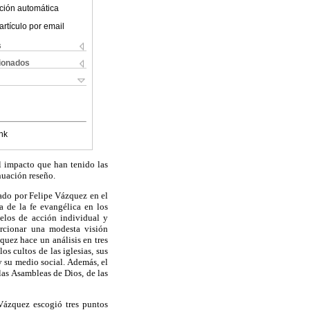
ción automática
artículo por email
s
cionados
nk
el impacto que han tenido las
inuación reseño.
zado por Felipe Vázquez en el
a de la fe evangélica en los
elos de acción individual y
orcionar una modesta visión
quez hace un análisis en tres
os cultos de las iglesias, sus
y su medio social. Además, el
as Asambleas de Dios, de las
Vázquez escogió tres puntos