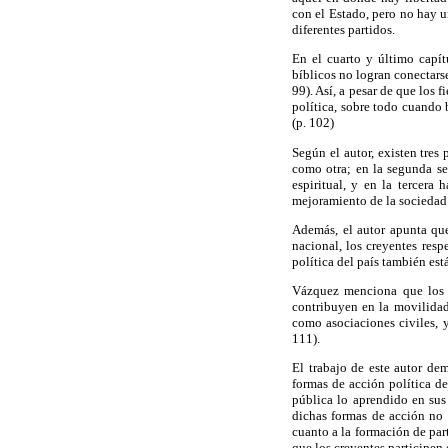
con el Estado, pero no hay 
diferentes partidos.
En el cuarto y último capítu
bíblicos no logran conectarse
99). Así, a pesar de que los 
política, sobre todo cuando 
(p. 102)
Según el autor, existen tres
como otra; en la segunda se
espiritual, y en la tercera
mejoramiento de la sociedad
Además, el autor apunta que
nacional, los creyentes resp
política del país también est
Vázquez menciona que los tr
contribuyen en la movilidad 
como asociaciones civiles, y
111).
El trabajo de este autor dem
formas de acción política de
pública lo aprendido en sus
dichas formas de acción no 
cuanto a la formación de par
que los creyentes participen