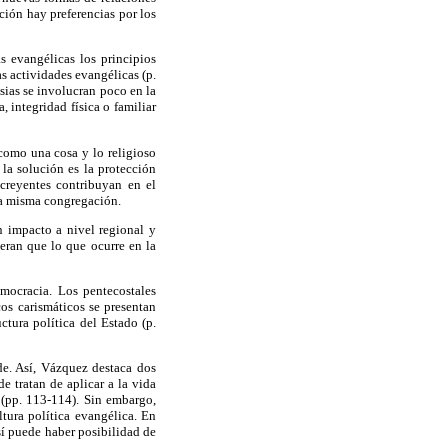
ión hay preferencias por los
as evangélicas los principios
as actividades evangélicas (p.
esias se involucran poco en la
 integridad física o familiar
 como una cosa y lo religioso
la solución es la protección
 creyentes contribuyan en el
na misma congregación.
n impacto a nivel regional y
deran que lo que ocurre en la
emocracia. Los pentecostales
cos carismáticos se presentan
ctura política del Estado (p.
nde. Así, Vázquez destaca dos
e tratan de aplicar a la vida
 (pp. 113-114). Sin embargo,
tura política evangélica. En
sí puede haber posibilidad de