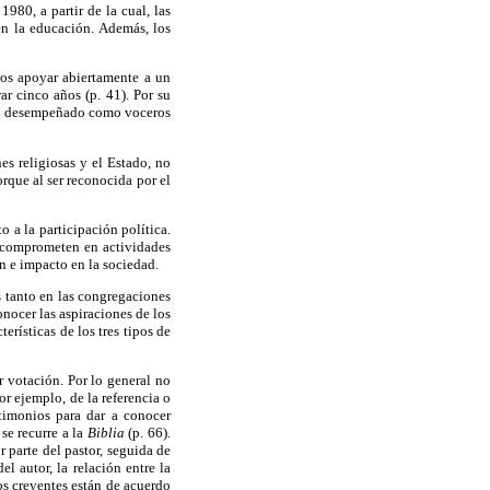
980, a partir de la cual, las
 en la educación. Además, los
igos apoyar abiertamente a un
ar cinco años (p. 41). Por su
 han desempeñado como voceros
es religiosas y el Estado, no
que al ser reconocida por el
 a la participación política.
se comprometen en actividades
n e impacto en la sociedad.
os tanto en las congregaciones
nocer las aspiraciones de los
erísticas de los tres tipos de
r votación. Por lo general no
or ejemplo, de la referencia o
stimonios para dar a conocer
se recurre a la
Biblia
(p. 66).
 parte del pastor, seguida de
l autor, la relación entre la
os creyentes están de acuerdo