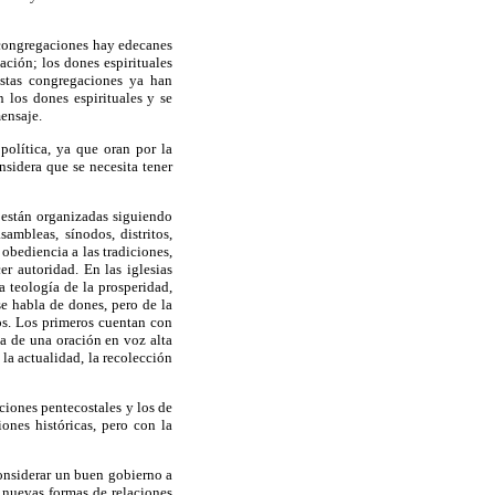
as congregaciones hay edecanes
ación; los dones espirituales
estas congregaciones ya han
 los dones espirituales y se
mensaje.
olítica, ya que oran por la
nsidera que se necesita tener
s están organizadas siguiendo
ambleas, sínodos, distritos,
obediencia a las tradiciones,
er autoridad. En las iglesias
a teología de la prosperidad,
se habla de dones, pero de la
cos. Los primeros cuentan con
a de una oración en voz alta
 la actualidad, la recolección
aciones pentecostales y los de
ones históricas, pero con la
considerar un buen gobierno a
ir nuevas formas de
relaciones