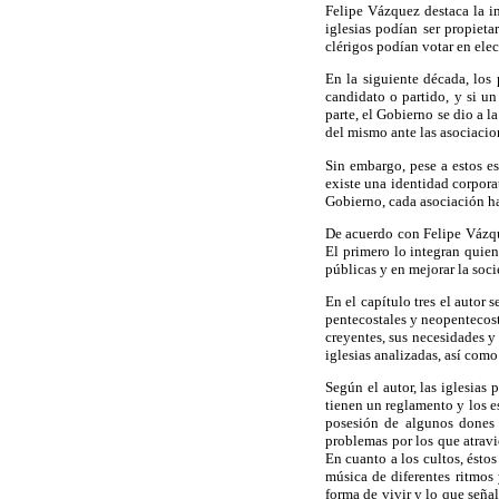
Felipe Vázquez destaca la im
iglesias podían ser propieta
clérigos podían votar en elec
En la siguiente década, los 
candidato o partido, y si un
parte, el Gobierno se dio a 
del mismo ante las asociacion
Sin embargo, pese a estos es
existe una identidad corpor
Gobierno, cada asociación ha
De acuerdo con Felipe Vázque
El primero lo integran quien
públicas y en mejorar la soc
En el capítulo tres el autor 
pentecostales y neopentecost
creyentes, sus necesidades y 
iglesias analizadas, así com
Según el autor, las iglesias
tienen un reglamento y los es
posesión de algunos dones e
problemas por los que atravi
En cuanto a los cultos, ésto
música de diferentes ritmos 
forma de vivir y lo que seña