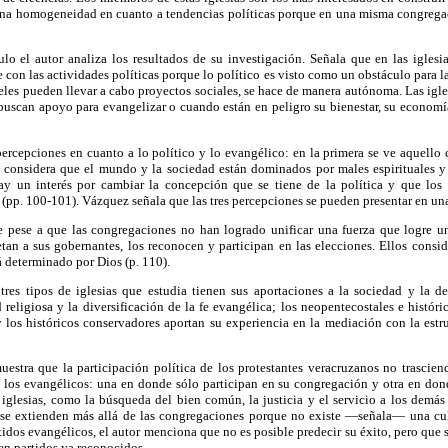
una homogeneidad en cuanto a tendencias políticas porque en una misma congregac
lo el autor analiza los resultados de su investigación. Señala que en las iglesi
 con las actividades políticas porque lo político es visto como un obstáculo para l
fieles pueden llevar a cabo proyectos sociales, se hace de manera autónoma. Las igl
buscan apoyo para evangelizar o cuando están en peligro su bienestar, su economía,
 percepciones en cuanto a lo político y lo evangélico: en la primera se ve aquello
 considera que el mundo y la sociedad están dominados por males espirituales y 
 hay un interés por cambiar la concepción que se tiene de la política y que los
 (pp. 100-101). Vázquez señala que las tres percepciones se pueden presentar en u
 pese a que las congregaciones no han logrado unificar una fuerza que logre u
etan a sus gobernantes, los reconocen y participan en las elecciones. Ellos consi
á determinado por Dios (p. 110).
es tipos de iglesias que estudia tienen sus aportaciones a la sociedad y la d
religiosa y la diversificación de la fe evangélica; los neopentecostales e históri
 los históricos conservadores aportan su experiencia en la mediación con la estru
uestra que la participación política de los protestantes veracruzanos no trascie
 los evangélicos: una en donde sólo participan en su congregación y otra en dond
 iglesias, como la búsqueda del bien común, la justicia y el servicio a los demás
se extienden más allá de las congregaciones porque no existe —señala— una cul
tidos evangélicos, el autor menciona que no es posible predecir su éxito, pero que 
 en partidos ya reconocidos.