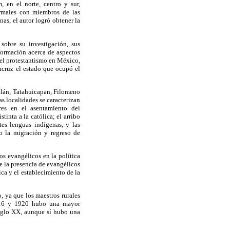
 en el norte, centro y sur,
formales con miembros de las
as, el autor logró obtener la
sobre su investigación, sus
nformación acerca de aspectos
del protestantismo en México,
acruz el estado que ocupó el
itlán, Tatahuicapan, Filomeno
s localidades se caracterizan
res en el asentamiento del
tinta a la católica; el arribo
tes lenguas indígenas, y las
o la migración y regreso de
os evangélicos en la política
ue la presencia de evangélicos
ca y el establecimiento de la
, ya que los maestros rurales
1916 y 1920 hubo una mayor
 siglo XX, aunque sí hubo una