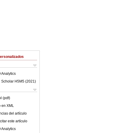
Personalizados
 Analytics
 Scholar H5M5 (
2021
)
l (pdf)
lo en XML
cias del artículo
itar este artículo
 Analytics