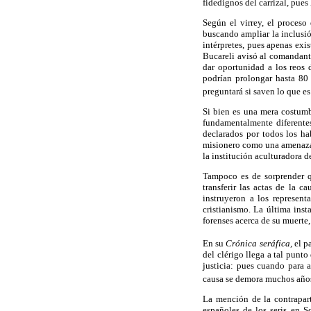
fidedignos del carrizal, pue
Según el virrey, el proceso 
buscando ampliar la inclusió
intérpretes, pues apenas exi
Bucareli avisó al comandante
dar oportunidad a los reos 
podrían prolongar hasta 80 
preguntará si saven lo que es 
Si bien es una mera costumbr
fundamentalmente diferentes
declarados por todos los ha
misionero como una amenaza e
la institución aculturadora 
Tampoco es de sorprender q
transferir las actas de la c
instruyeron a los represent
cristianismo. La última ins
forenses acerca de su muerte, 
En su
Crónica seráfica,
el pa
del clérigo llega a tal punto
justicia: pues cuando para 
causa se demora muchos años.
La mención de la contrapart
españoles de los seris en S