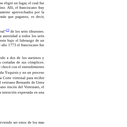
se eligió un lugar, el cual fue
o. Allí, el franciscano fray
samente aprovechados por la
 más que paganos; es decir,
23
ral"
de los seris tiburones.
u autoridad a todos los seris
ente bajo el liderazgo de un
l año 1773 el franciscano fue
ndo a dos de los asesinos y
s cortadas de sus cómplices.
al chocó con el entendimiento
ida Yxquisis y no un proceso
 Corte virreinal para recibir
al veterano Bernardo de Urrea
ano rincón del Virreinato, el
a intención expresada en una
deviendo ser estos de los mas