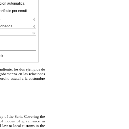
ción automática
artículo por email
s
cionados
nk
endiente, los dos ejemplos de
gobernanza en las relaciones
erecho estatal a la costumbre
up of the Seris. Covering the
 of modes of governance in
l law to local customs in the