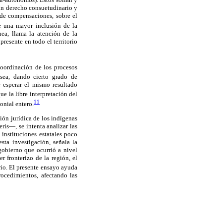
 un derecho consuetudinario y
 de compensaciones, sobre el
te una mayor inclusión de la
nea, llama la atención de la
resente en todo el territorio
coordinación de los procesos
ea, dando cierto grado de
 esperar el mismo resultado
e la libre interpretación del
11
onial entero.
sión jurídica de los indígenas
is—, se intenta analizar las
 instituciones estatales poco
sta investigación, señala la
gobierno que ocurrió a nivel
 fronterizo de la región, el
rio. El presente ensayo ayuda
ocedimientos, afectando las