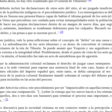
s hasta ahora, no hay otro examinado que el General de Tiburones".
debería incluir las declaraciones de otros seris del sitio, al ser juzgada insufici
n de la población indígena en el procedimiento jurídico. Los interrogatorios se de
stía en Sonora una persona blanca capaz de hablar el idioma gutural de los seris (e
 Urrea que procediera con cuidado para evitar intranquilidades entre la població
de hacer sus propias declaraciones dentro de un margen de nueve días, que según
y, asimismo, mandaron se nombraran defensores para los culpados. Bucareli no 
29
delito, y las penas a que se suxetan por el...".
e jurídica, vale la pena reflexionar sobre el concepto de "delito" en una causa 
. La subordinación de los seris tiburones y su deseo de convertirse al cristi
bitantes de la isla de Tiburón. Se puede asumir que Yxquisis y sus seguidores c
xterna a la integridad tribal. Posiblemente, desde el punto de vista de los seris 
de la misión, el homicidio fue más un acto de autodefensa que de agresión.
ue la administración colonial reclamara el derecho de juzgar casos semejantes.
ausa a la sede virreinal para esperar una sentencia final de este caso, lejano al
antes oficiales del Imperio español que, entre tanto, se debía catequizar al reo
tancia de la justicia colonial finalmente mandó exhumar al cuerpo del difunto pa
para incluirlas en las actas del proceso.
dre Arricivita critica este procedimiento por ser "impracticable en aquellas tierras 
 que cita una comparación: "[...] sobre la ventaja que los turcos hacen a los cristia
aquellos,
dos o tres dias son bastantes para terminar el proceso mas importante, e
31
..".
e discursiva para la sociedad cristiana en este contexto remite a la percepción 
onora. La incomprensión total de su espiritualidad y su modo de vida los llev