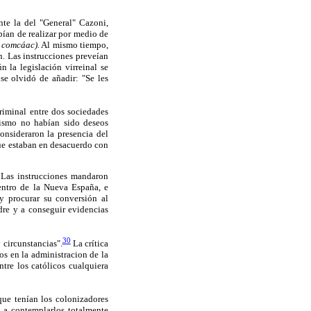
ente la del "General" Cazoni,
bían de realizar por medio de
l
comcáac).
Al mismo tiempo,
n. Las instrucciones preveían
 la legislación virreinal se
se olvidó de añadir: "Se les
criminal entre dos sociedades
anismo no habían sido deseos
onsideraron la presencia del
que estaban en desacuerdo con
 Las instrucciones mandaron
 centro de la Nueva España, e
 y procurar su conversión al
dre y a conseguir evidencias
30
y circunstancias".
La crítica
nos en la administracion de la
ntre los católicos cualquiera
que tenían los colonizadores
ó a contemplarlos totalmente