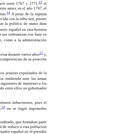
13
seri entre 1767 y 1771,
el
nte antes, en el año 1767, el
14
tas.
A pesar de la ruptura
cida con la tribu seri, puesto
ar la política de mano dura
erio español en esta frontera
ar sus ordenanzas con base en
ón, como a la administración
17
ecisa durante varios años
y,
y competencias de su posición
los jesuitas expulsados de la
ron rindiendo ante las armas
 siguientes de mantener a los
ndo entre ellos un gobernador
ltaron infructuosos, pues el
20
,
no se logró imponerles
stumbrado, que formaban parte
l de reducir a esta población
rnador español en el presidio