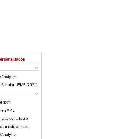
Personalizados
 Analytics
 Scholar H5M5 (
2021
)
l (pdf)
lo en XML
cias del artículo
itar este artículo
 Analytics