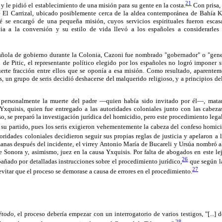
21
y le pidió el establecimiento de una misión para su gente en la costa.
Con prisa, 
El Carrizal, ubicado posiblemente cerca de la aldea contemporánea de Bahía Kin
 se encargó de una pequeña misión, cuyos servicios espirituales fueron esca
cia a la conversión y su estilo de vida llevó a los españoles a considerarles
añola de gobierno durante la Colonia, Cazoni fue nombrado "gobernador" o "gene
 de Pitic, el representante político elegido por los españoles no logró imponer s
uerte fracción entre ellos que se oponía a esa misión. Como resultado, aparentem
s, un grupo de seris decidió deshacerse del malquerido religioso, y a principios de
personalmente la muerte del padre —quien había sido invitado por él—, mata
Yxquisis, quien fue entregado a las autoridades coloniales junto con las cabeza
, se preparó la investigación jurídica del homicidio, pero este procedimiento leg
su partido, pues los seris exigieron vehementemente la cabeza del confeso homic
ridades coloniales decidieron seguir sus propias reglas de justicia y apelaron a la
manas después del incidente, el virrey Antonio María de Bucareli y Ursúa nombró 
Sonora y, asimismo, juez en la causa Yxquisis. Por falta de abogados en este lej
26
ado por detalladas instrucciones sobre el procedimiento jurídico,
que según l
27
 evitar que el proceso se demorase a causa de errores en el procedimiento.
todo,
el proceso debería empezar con un interrogatorio de varios testigos, "[...] 
28