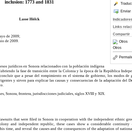
inclusion: 1773 and 1831
Traduc
Enviar 
Lasse Hölck
Indicadore
Links rela
Compartir
ayo de 2009;
nio de 2009.
Otros
Otros
Permali
cesos jurídicos en Sonora relacionados con la población indígena
Cubriendo la fase de transición entre la Colonia y la época de la República Indep
 concluir que a pesar del rompimiento en el sistema de gobierno, los modos de 
igentes y sirven para explicar las causas y consecuencias de la adaptación del D
co.
es, Sonora, frontera, jurisdiscciones judiciales, siglos XVIII y XIX.
lawsuits that were filed in Sonora in cooperation with the independent ethnic gro
colony and independent republic, these cases show a considerable continuity
this time, and reveal the causes and the consequences of the adaptation of nationa