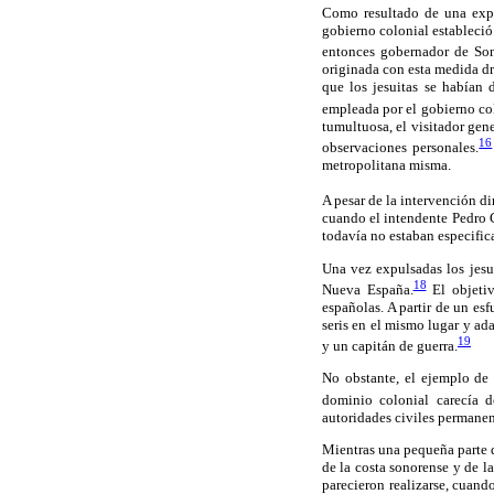
Como resultado de una exped
gobierno colonial estableció 
entonces gobernador de Son
originada con esta medida drá
que los jesuitas se habían
empleada por el gobierno col
tumultuosa, el visitador gen
16
observaciones personales.
metropolitana misma.
A pesar de la intervención di
cuando el intendente Pedro C
todavía no estaban especific
Una vez expulsadas los jesui
18
Nueva España.
El objetiv
españolas. A partir de un es
seris en el mismo lugar y ad
19
y un capitán de guerra.
No obstante, el ejemplo de 
dominio colonial carecía d
autoridades civiles permanen
Mientras una pequeña parte d
de la costa sonorense y de l
parecieron realizarse, cuand