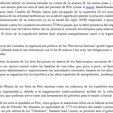
ición militar en Sonora lanzada en contra de la alianza de las etnias pima y 
una misión para los seris al lado del presidio de Pitic (véase el
mapa
). Immediatame
ora, Juan Claudio de Pineda, había sido encargado de la expulsión de los jesui
stica de las reformas borbónicas, no se afectó significativamente la relación estable
 desilusionado de su reducción ya en la mitad del siglo XVIII, empezado a apoy
15
onial contra los cazadores-recoletores.
Preocupado por la débil presencia del imp
eral don José de Gálvez había ido en persona al noroeste novohispano para redact
El éxito de la expedición militar dejó respirar tranquilamente tanto a la regi
recta del visitador, la organización política de las "Provincias Internas" quedó impr
órbalán redactó sus ordenanzas con el fin de reducir a los seris, las obligaciones 
adas.
tas, la misión de los seris fue puesta en manos de los franciscanos, sucesores de 
o era ejercer control sobre las familias de esta tribu que, poco a poco, se fue
fuerzo administrativo impresionante, las autoridades coloniales trataron en los años
aptar su organización sociopolítica a las ideas españolas de autogobierno, nombra
la Misión de los Seris en Pitic muestra cómo los esfuerzos de los españoles resu
e legitimidad y, debido a la organización tradicionalmente acéfala de la tribu
tes, que pudieran servir como una herramienta de gobierno para el estado colonial.
e los seris se quedaba en Pitic, otros grupos se mantenían libres en su hábitat aco
a isla de Tiburón. No obstante, en septiembre de 1772 los deseos del estado colonia
o un jefe militar de los "Tiburones", llamado Juan Cazoni, se presentó ante el gobe