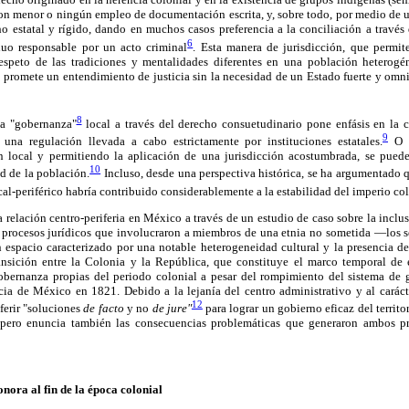
 con menor o ningún empleo de documentación escrita, y, sobre todo, por medio de
ho estatal y rígido, dando en muchos casos preferencia a la conciliación a través
6
duo responsable por un acto criminal
. Esta manera de jurisdicción, que permi
espeto de las tradiciones y mentalidades diferentes en una población heterogé
 promete un entendimiento de justicia sin la necesidad de un Estado fuerte y omnip
8
la "gobernanza"
local a través del derecho consuetudinario pone enfásis en la 
9
 una regulación llevada a cabo estrictamente por instituciones estatales.
O s
n local y permitiendo la aplicación de una jurisdicción acostumbrada, se puede
10
ad de la población.
Incluso, desde una perspectiva histórica, se ha argumentado qu
cal-periférico habría contribuido considerablemente a la estabilidad del imperio col
a relación centro-periferia en México a través de un estudio de caso sobre la inclu
rocesos jurídicos que involucraron a miembros de una etnia no sometida —los ser
n espacio caracterizado por una notable heterogeneidad cultural y la presencia de
ransición entre la Colonia y la República, que constituye el marco temporal de e
bernanza propias del periodo colonial a pesar del rompimiento del sistema de 
ia de México en 1821. Debido a la lejanía del centro administrativo y al carácter
12
ferir "soluciones
de facto
y no
de jure"
para lograr un gobierno eficaz del territo
a, pero enuncia también las consecuencias problemáticas que generaron ambos pr
onora al fin de la época colonial