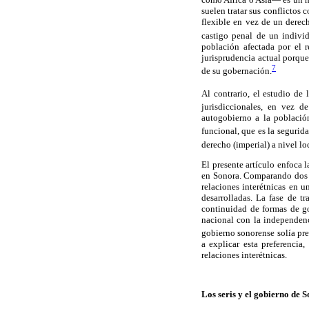
suelen tratar sus conflictos
flexible en vez de un derec
castigo penal de un indivi
población afectada por el r
jurisprudencia actual porque
7
de su gobernación.
Al contrario, el estudio de 
jurisdiccionales, en vez de
autogobierno a la població
funcional, que es la segurid
derecho (imperial) a nivel lo
El presente artículo enfoca l
en Sonora. Comparando dos p
relaciones interétnicas en u
desarrolladas. La fase de t
continuidad de formas de go
nacional con la independenc
gobierno sonorense solía pre
a explicar esta preferenci
relaciones interétnicas.
Los seris y el gobierno de S