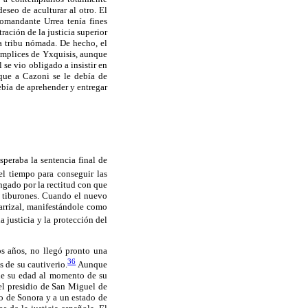
eseo de aculturar al otro. El
comandante Urrea tenía fines
ración de la justicia superior
a tribu nómada. De hecho, el
cómplices de Yxquisis, aunque
se vio obligado a insistir en
 que a Cazoni se le debía de
ebía de aprehender y entregar
esperaba la sentencia final de
l tiempo para conseguir las
ongado por la rectitud con que
is tiburones. Cuando el nuevo
arrizal, manifestándole como
 justicia y la protección del
os años, no llegó pronto una
36
s de su cautiverio.
Aunque
de su edad al momento de su
el presidio de San Miguel de
o de Sonora y a un estado de