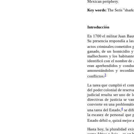
Mexican periphery.
Key words:
The Seris "sharks
Introducción
En 1700 el militar Juan Baut
Su presencia respondía a la
actos criminales cometidos p
ganado, de un homicidio y d
malhechores y los habitante
identificó con el nombre de 
eran aprehendidos y conduci
amonestándolos y recordánd
3
conflictos.
La tarea que cumplió el coman
del poder colonial de reserva
judicial resulta ser uno de 
directivas de justicia se v
convierte en una problemátic
4
una tarea del Estado,
se dif
la escasez de personal que p
Estado débil o, quizá mejor 
Hasta hoy, la pluralidad exi
como Africa o Asia— es un he