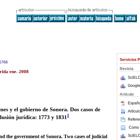
Servicios 
5766
Revista
rida ene. 2008
SciELO
Google
Articulo
Españo
ones y el gobierno de Sonora. Dos casos de
Artícu
1
lusión jurídica: 1773 y 1831
Referen
Como c
SciELO
nd the government of Sonora. Two cases of judicial