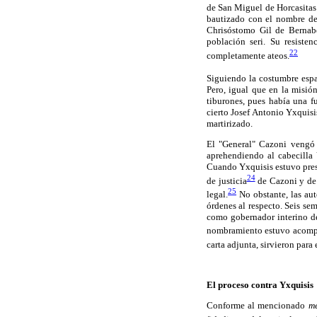
de San Miguel de Horcasitas 
bautizado con el nombre de 
Chrisóstomo Gil de Bernabé
población seri. Su resisten
22
completamente ateos.
Siguiendo la costumbre esp
Pero, igual que en la misión
tiburones, pues había una f
cierto Josef Antonio Yxquisi
martirizado.
El "General" Cazoni vengó 
aprehendiendo al cabecilla 
Cuando Yxquisis estuvo preso
24
de justicia
de Cazoni y de 
25
legal.
No obstante, las auto
órdenes al respecto. Seis se
como gobernador interino de 
nombramiento estuvo acompañ
carta adjunta, sirvieron para
El proceso contra Yxquisis
Conforme al mencionado
mé