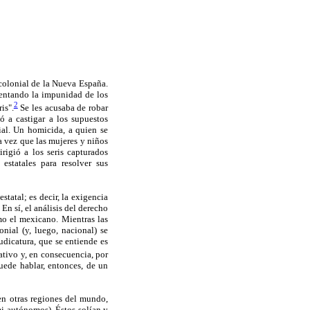
 colonial de la Nueva España.
mentando la impunidad de los
2
is".
Se les acusaba de robar
ó a castigar a los supuestos
ial. Un homicida, a quien se
a vez que las mujeres y niños
rigió a los seris capturados
estatales para resolver sus
statal; es decir, la exigencia
En sí, el análisis del derecho
omo el mexicano. Mientras las
onial (y, luego, nacional) se
udicatura, que se entiende es
ativo y, en consecuencia, por
puede hablar, entonces, de un
 en otras regiones del mundo,
mi-autónomos). Éstos solían y