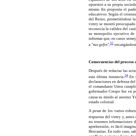
opuestos a su propia socieda
mismo fin proponía el padre
educativos. Según el cronista
del Reino, prometiéndose la
virrey se mostró preocupado 
reconocía la validez del cas
su monopolio ejecutivo de l
informar que, en casos semej
32
a
"sus gefes",
encargándose 
Consecuencias del proceso 
Después de redactar las actas
34
esta última instancia.
En s
declaraciones en defensa del 
el comandante Urrea cumplió 
gobernador Crespo fue en pe
causa su miedo al asesino Yx
estado colonial.
A pesar de los varios esfue
respuesta del virrey y, ante
no tenemos informaciones d
aprehensión, es fácil imagin
Horcasitas. En todo caso, s