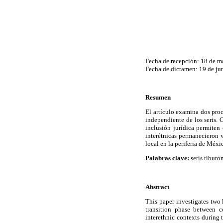
Fecha de recepción: 18 de m
Fecha de dictamen: 19 de ju
Resumen
El artículo examina dos pro
independiente de los seris. 
inclusión jurídica permiten
interétnicas permanecieron v
local en la periferia de Méxi
Palabras clave:
seris tiburon
Abstract
This paper investigates two 
transition phase between 
interethnic contexts during 