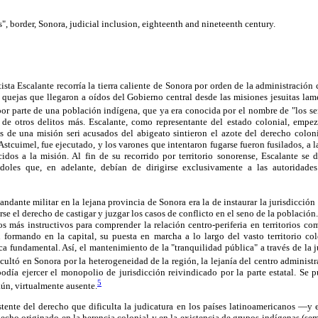
", border, Sonora, judicial inclusion, eighteenth and nineteenth century.
ista Escalante recorría la tierra caliente de Sonora por orden de la administración
s quejas que llegaron a oídos del Gobierno central desde las misiones jesuitas la
or parte de una población indígena, que ya era conocida por el nombre de "los ser
e otros delitos más. Escalante, como representante del estado colonial, empez
s de una misión seri acusados del abigeato sintieron el azote del derecho colon
Astcuimel, fue ejecutado, y los varones que intentaron fugarse fueron fusilados, a l
dos a la misión. Al fin de su recorrido por territorio sonorense, Escalante se di
oles que, en adelante, debían de dirigirse exclusivamente a las autoridades 
dante militar en la lejana provincia de Sonora era la de instaurar la jurisdicción e
rse el derecho de castigar y juzgar los casos de conflicto en el seno de la población. 
los más instructivos para comprender la relación centro-periferia en territorios c
an formando en la capital, su
puesta en marcha a lo largo del vasto territorio col
a fundamental. Así, el mantenimiento de la "tranquilidad pública" a través de la j
icultó en Sonora por la heterogeneidad de la región, la lejanía del centro administr
odía ejercer el monopolio de jurisdicción reivindicado por la parte estatal. Se 
5
aún, virtualmente ausente.
stente del derecho que dificulta la judicatura en los países latinoamericanos —y
cho originado en la herencia colonial y en la existencia de grupos indígenas (se