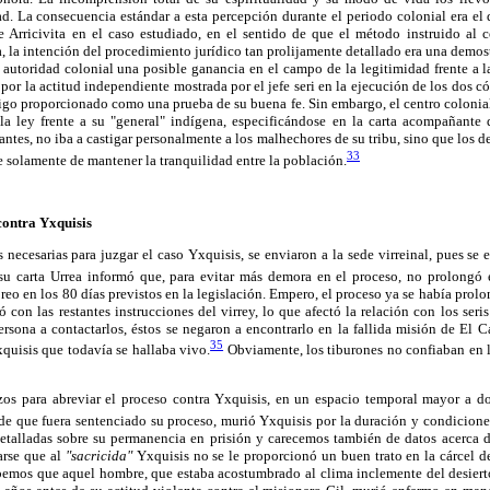
d. La consecuencia estándar a esta percepción durante el periodo colonial era el d
 Arricivita en el caso estudiado, en el sentido de que el método instruido al 
, la intención del procedimiento jurídico tan prolijamente detallado era una demost
 autoridad colonial una posible ganancia en el campo de la legitimidad frente a l
por la actitud independiente mostrada por el jefe seri en la ejecución de los dos 
tigo proporcionado como una prueba de su buena fe. Sin embargo, el centro colonial 
a ley frente a su "general" indígena, especificándose en la carta acompañante
antes, no iba a castigar personalmente a los malhechores de su tribu, sino que los d
33
solamente de mantener la tranquilidad entre la población.
contra Yxquisis
 necesarias para juzgar el caso Yxquisis, se enviaron a la sede virreinal, pues se 
u carta Urrea informó que, para evitar más demora en el proceso, no prolongó e
reo en los 80 días previstos en la legislación. Empero, el proceso ya se había prol
con las restantes instrucciones del virrey, lo que afectó la relación con los ser
rsona a contactarlos, éstos se negaron a encontrarlo en la fallida misión de El C
35
quisis que todavía se hallaba vivo.
Obviamente, los tiburones no confiaban en la
rzos para abreviar el proceso contra Yxquisis, en un espacio temporal mayor a d
s de que fuera sentenciado su proceso, murió Yxquisis por la duración y condicione
etalladas sobre su permanencia en prisión y carecemos también de datos acerca 
arse que al
"sacricida"
Yxquisis no se le proporcionó un buen trato en la cárcel d
abemos que aquel hombre, que estaba acostumbrado al clima inclemente del desiert