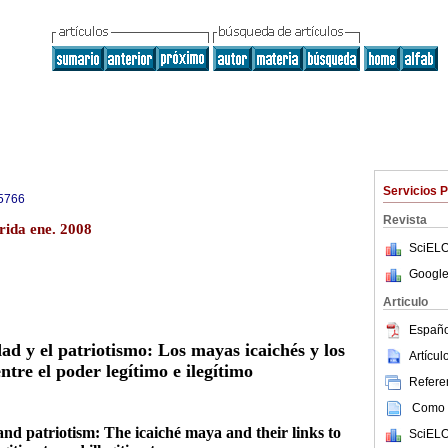
Servicios 
5766
Revista
rida ene. 2008
SciELO
Google
Articulo
Españo
ad y el patriotismo: Los mayas icaichés y los
Artícu
ntre el poder legítimo e ilegítimo
Referen
Como c
and patriotism: The icaiché maya and their links to
SciELO