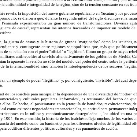
a uniformidad e integralidad de la región, sino de la tensión constante en sus fron
chés revela, la imposición del nuevo gobierno republicano en Yucatán y los procesos
romovió, se dieron a que, durante la segunda mitad del siglo diecinueve, la natur
 Península experimentaron un gran número de transformaciones. Diversas agitac
guerra de castas", representan los
intentos fracasados de imponer un modelo de
riferia.
va, la guerra de castas y la historia de grupos "marginados" como los icaichés, n
pendiente y contingente entre regiones sociopolíticas que, más que políticamente
os de su relación con el poder "oficial" o "legítimo". Como un grupo de mayas rebel
amilitares antirrebeldes al servicio alternativamente de los gobiernos de Mérida, 
tan la aparente inversión no sólo del modelo del poder del centro sobre la periferia
de la internacionalidad, sino también la interdependencia de los sectores "legítim
tran un ejemplo de poder "ilegítimo" y, por consiguiente, "invisible", del cual depe
a.
ad de los icaichés para manipular la dependencia de una diversidad de "nodos" ofi
merciales y culturales populares "informales", es testimonio del hecho de que 
 ellos. De hecho, al posicionarse en la jerarquía de bandidos, revolucionarios, de
a" así como exitosos negociadores transnacionales, su aptitud para permanecer ind
estricciones en lo militar y económicamente desregulados—, los ubicó en una p
y 1904. En este sentido, la historia de los icaichés refleja muchos de los vacíos en
ancia del modelo como un barómetro para los diferentes niveles de legitimidad ofi
para codificar diferentes políticas culturales y sus parámetros de acción.