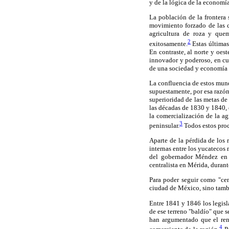
y de la lógica de la economí
La población de la frontera 
movimiento forzado de las c
agricultura de roza y que
2
exitosamente.
Estas últimas
En contraste, al norte y oest
innovador y poderoso, en cuy
de una sociedad y economía 
La confluencia de estos mund
supuestamente, por esa razón,
superioridad de las metas de 
las décadas de 1830 y 1840, 
la comercialización de la ag
3
peninsular.
Todos estos proce
Aparte de la pérdida de los 
internas entre los yucatecos
del gobernador Méndez en 1
centralista en Mérida, duran
Para poder seguir como "cen
ciudad de México, sino tambié
Entre 1841 y 1846 los legis
de ese terreno "baldío" que s
han argumentado que el ren
4