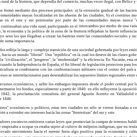
a rural de la frontera, que dependía del comercio, muchas veces ilegal, con Belice 
se formó mediante dos procesos principales: a) la extensión gradual de las hacie
omunidades mayas localizadas en las afueras de las ciudades; b) el continuo m
ma en el este y sur peninsular por parte de las comunidades mayas nunca "c
 continuaban una vida rural, participando en el
intercambio por medio de una vari
e, la economía y la política de la zona de la frontera reflejaban la fuerte influenci
o seno los que llegaban a cruzar las barreras entre las comunidades sociales y ra
de suma importancia.
os refleja la larga y compleja transición de una sociedad gobernada por leyes emit
 hacia un mundo "liberal". Una "república" en la cual los deseos de las clases gobe
la "civilización", el "progreso", la "modernidad" y la eficiencia. En Yucatán, esta 
cuando la Independencia de España, el fin liberal de legislación protectora para lo
ricultura se combinaron con las confrontaciones militares con el centro del país a r
sos se interrelacionaron para desestabilizar los supuestos límites regionales entre c
recursos económicos, y sufrir los embargos impuestos desde el poder central por 
 mermaron los fondos, especialmente a partir de 1840: en ello influyeron la oposic
842; la proclamación centralista del general Agustín Acereto en Valladolid 
te 1846.
tros" económicos y políticos, estas tres ciudades no sólo se vieron forzadas a co
n a extender sus intereses hacía las zonas "fronterizas" del sur y este.
ladores yucatecos emitieron varias leyes que promovían la compra de terrenos bal
e empezaba a ocupar ya estaba sujeto al cultivo de milperos indígenas, que no tenía
ovado movimiento hacia el sureste fuera algo positivo para la economía y cultu