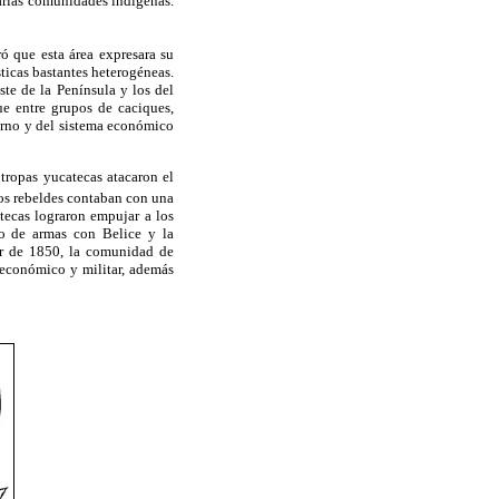
arias comunidades indígenas.
ró que esta área expresara su
sticas bastantes heterogéneas.
ste de la Península y los del
ue entre grupos de caciques,
bierno y del sistema económico
 tropas yucatecas atacaron el
os rebeldes contaban con una
tecas lograron empujar a los
io de armas con Belice y la
tir de 1850, la comunidad de
, económico y militar, además