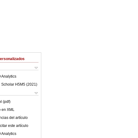
Personalizados
 Analytics
 Scholar H5M5 (
2021
)
l (pdf)
lo en XML
cias del artículo
itar este artículo
 Analytics