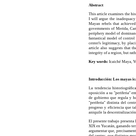
Abstract
This article examines the hi
I will argue the inadequacy
Mayan rebels that achieved 
governments of Merida, Camp
periphery model of dominance
fantastical model of control
center's legitimacy, by pla
article also suggests that 
integrity of a region, but rat
Key words:
Icaiché Maya, Yu
Introducción: Los mayas ica
La tendencia historiográf
oposición a su "periferia" e
de gobierno que regula y ho
"periferia" distinta del cen
progreso y eficiencia que t
aniquile la descentralizació
El presente trabajo presenta 
XIX en Yucatán, ganando terr
argumentar que, precisamente
del centro; que distintos mod