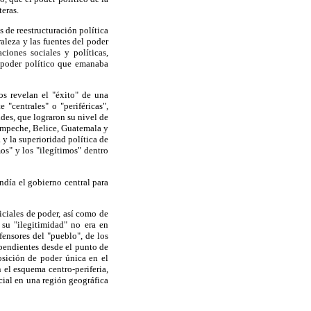
teras.
 de reestructuración política
aleza y las fuentes del poder
iones sociales y políticas,
 poder político que emanaba
os revelan el "éxito" de una
 "centrales" o "periféricas",
des, que lograron su nivel de
Campeche, Belice, Guatemala y
 y la superioridad política de
os" y los "ilegítimos" dentro
ndía el gobierno central para
ciales de poder, así como de
su "ilegitimidad" no era en
fensores del "pueblo", de los
ependientes desde el punto de
osición de poder única en el
 el esquema centro-periferia,
cial en una región geográfica