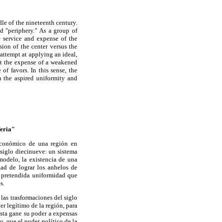
le of the nineteenth century.
d "periphery." As a group of
e service and expense of the
ion of the center versus the
attempt at applying an ideal,
 at the expense of a weakened
f favors. In this sense, the
n the aspired uniformity and
feria"
económico de una región en
 siglo diecinueve: un sistema
modelo, la existencia de una
idad de lograr los anhelos de
a pretendida uniformidad que
s.
 las trasformaciones del siglo
r legítimo de la región, para
ésta gane su poder a expensas
o, que el poder político de la