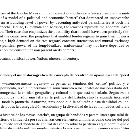
story of the Icaiché Maya and their context in southeastern Yucatan around the midd
 of a model of a political and economic "center" that dominated an impoverishe
an astounding level of power by becoming anti-rebel paramilitaries at both th
eche, Belize, Guatemala and Mexico, the Icaichés represent the apparent invers
. Their case also emphasizes the possibility that it could have been precisely the 
 of the center over the periphery that enabled border regions to gain their power
cing a high demand on the two regions' constant interaction and mutual exchange o
the political power of the long-idealized "nation-state" may not have depended o
her on the constant tension present on its borders.
catán, political power, Nation, nineteenth century.
ichés y el uso historiográfico del concepto de "centro" en oposición al de "peri
ica —asombrosamente vigente— de pensar en términos del "centro" político y 
mpobrecida, revela un permanente sometimiento a los ideales de nación-estado del
mogeniza la entidad geográfica y cultural a la que está vinculado. Según este 
tro, indica no sólo una falla en la política del Estado, sino la asumida incapac
al modelo prometía. Asimismo, presupone que la solución a esta debilidad es un
n de poder, la desregulación económica y la diversidad de las comunidades culturale
la historia de los mayas icaichés, un grupo de bandidos y paramilitares que salió de
itorio e influencia por sus alianzas con elementos criminales como con los del pode
, puede ser el modelo de control del centro sobre la periferia el que permite que 
elos de acción política pueden existir a la vez, sacando ventaja mutua y, por últim