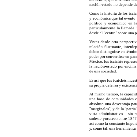
nación-estado no depende de l
Como la historia de los icai
y económica que tal evento p
político y económico en la
particularmente la llamada "
desde el "centro" sobre una pe
Vistas desde otra perspecti
relación fluctuante, interde
deben distinguirse en términ
poder por convertirse en par
México, los icaichés represen
la nación-estado por encima 
de una sociedad.
Es así que los icaichés mues
su propia defensa y existenci
Al mismo tiempo, la capacid
una base de comunidades co
absoluto una desventaja para
"marginales", y de la "patri
vista administrativo —sin r
sudeste yucateco entre 1847 
así como la constante import
y, como tal, una herramienta 