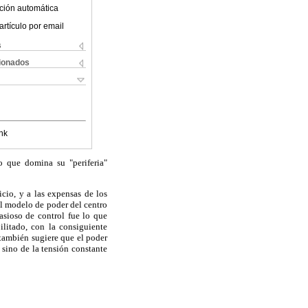
ción automática
artículo por email
s
cionados
nk
 que domina su "periferia"
icio, y a las expensas de los
el modelo de poder del cen
tro
asioso de control fue lo que
ilitado, con la consiguiente
 también sugiere que el poder
 sino de la tensión constante