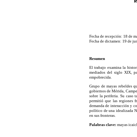
l
Fecha de recepción: 18 de m
Fecha de dictamen: 19 de ju
Resumen
El trabajo examina la histor
mediados del siglo XIX, p
empobrecida.
Grupo de mayas rebeldes que 
gobiernos de Mérida, Campec
sobre la periferia. Su caso
permitió que las regiones f
demanda de interacción y coo
político de una idealizada N
en sus fronteras.
Palabras clave:
mayas icaich