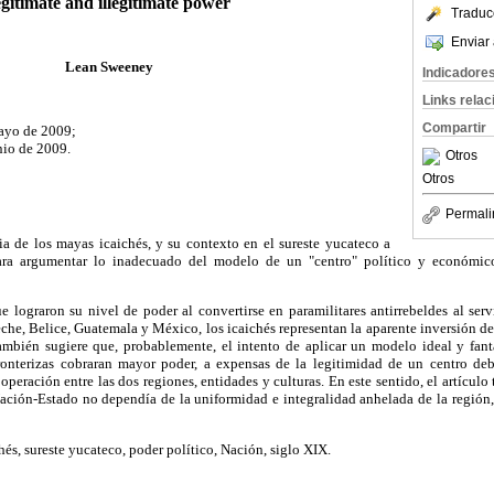
egitimate and illegitimate power
Traduc
Enviar 
Lean Sweeney
Indicadore
Links rela
Compartir
ayo de 2009;
nio de 2009.
Otros
Otros
Permali
ia de los mayas icaichés, y su contexto en el sureste yucateco a
ara argumentar lo inadecuado del modelo de un "centro" político y económico
lograron su nivel de poder al convertirse en paramilitares antirrebeldes al serv
he, Belice, Guatemala y México, los icaichés representan la aparente inversión d
 también sugiere que, probablemente, el intento de aplicar un modelo ideal y fant
ronterizas cobraran mayor poder, a expensas de la legitimidad de un centro deb
peración entre las dos regiones, entidades y culturas. En este sentido, el artículo
ación-Estado no dependía de la uniformidad e integralidad anhelada de la región,
és, sureste yucateco, poder político, Nación, siglo XIX.