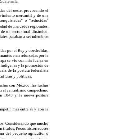
y Guatemala.
ndas del oeste, provocando el
ovimiento mercantil y de una
onquistadas" o "reducidas"
edad de mercados regionales.
a de un sector rural dinámico,
ciales pasaban a ser miembros
idas por el Rey y obedecidas,
rnantes eran reforzadas por la
etapa se vio con más fuerza en
s indígenas y la promoción de
aíz de la postura federalista
ulturas y políticas.
luchar con México, las luchas
ión al centralismo campechano
en 1843 y, la nueva postura
mpetir más entre sí y con la
díos. Considerando que mucho
n títulos. Pocos historiadores
ra del pequeño agricultor o