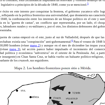
r el contrario, esta circunstan
cia impulsaba un renovado y violento desalojo de v
5
 legislativo a principios de la década de 1840, como ya se mencionó.
 éxito en este intento por conquistar la frontera, el gobierno yucateco sólo log
 reflejando en la política fronteriza una universalidad, que desmentía sus caracterí
 1840, la confrontación entre los intereses de un bloque político en el este y sure
ada en la "guerra de castas", un conflicto que representaba, por un lado, el choq
, labradores rurales y ex-militares y, por el otro, los distintos defensores del go
resentaba.
guerra de castas empezó en el este, justo al sur de Valladolid, después de que las
6
echaban existía una "conspiración" anti-gubernamental.
Para el verano de 1848 l
150,000 hombres (véase
mapa 2
) y aunque en el mes de diciembre las tropas yuca
 (véase
mapa 3
), tal acción parece haber impulsado el incremento del comerc
ad política y económica "subversiva" en el oriente de la Península. Así, a par
nte insurgente) en Chan Santa Cruz, se había vuelto un baluarte político-religioso
parlante de los
cruzoob,
sus seguidores.