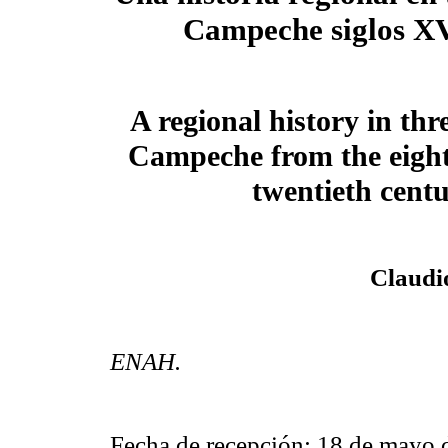
Campeche siglos X
A regional history in th
Campeche from the eight
twentieth cent
Claudi
ENAH.
Fecha de recepción: 18 de mayo 