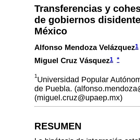
Transferencias y cohes
de gobiernos disident
México
1
Alfonso Mendoza Velázquez
1
*
Miguel Cruz Vásquez
1
Universidad Popular Autóno
de Puebla. (alfonso.mendoz
(miguel.cruz@upaep.mx)
RESUMEN