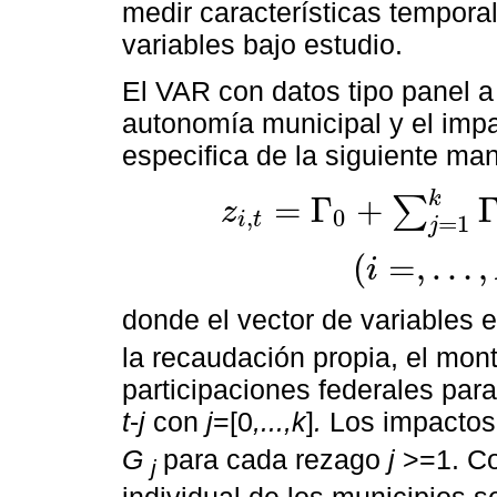
medir características temporal
variables bajo estudio.
El VAR con datos tipo panel a
autonomía municipal y el impa
especifica de la siguiente ma
k
=
Γ
+
∑
z
,
0
i
t
z
i
,
t
=
Γ
0
+
∑
j
=
1
k
Γ
j
z
i
,
t
-
j
+
f
i
+
d
t
+
e
i
=
1
j
(
=
,
…
,
i
i
=
,
…
,
N
;
t
=
1
,
…
,
T
donde el vector de variables
la recaudación propia, el mont
participaciones federales par
t
-
j
con
j
=[0
,...,k
]
.
Los impactos
G
para cada rezago
j
>=1. Co
j