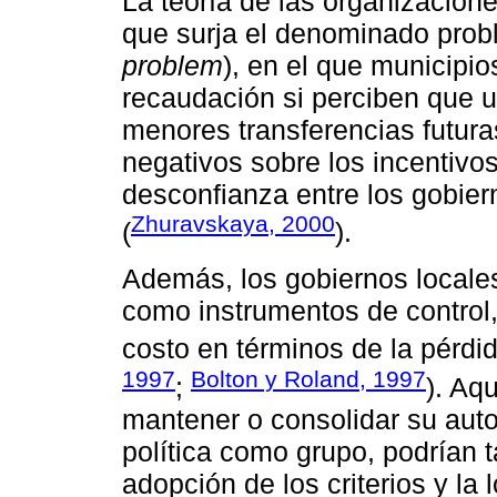
La teoría de las organizacione
que surja el denominado probl
problem
), en el que municipi
recaudación si perciben que u
menores transferencias futura
negativos sobre los incentivo
desconfianza entre los gobiern
Zhuravskaya, 2000
(
).
Además, los gobiernos locales 
como instrumentos de control,
costo en términos de la pérdi
1997
Bolton y Roland, 1997
;
). Aq
mantener o consolidar su aut
política como grupo, podrían 
adopción de los criterios y la l