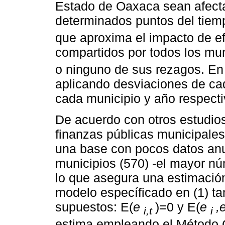
Estado de Oaxaca sean afec
determinados puntos del tiemp
que aproxima el impacto de e
compartidos por todos los mun
o ninguno de sus rezagos. En e
aplicando desviaciones de cad
cada municipio y año respect
De acuerdo con otros estudios
finanzas públicas municipale
una base con pocos datos an
municipios (570) -el mayor n
lo que asegura una estimación
modelo específicado en (1) ta
supuestos: E(
e
)=0 y E(
e
,e
i,t
i
estima empleando el Método