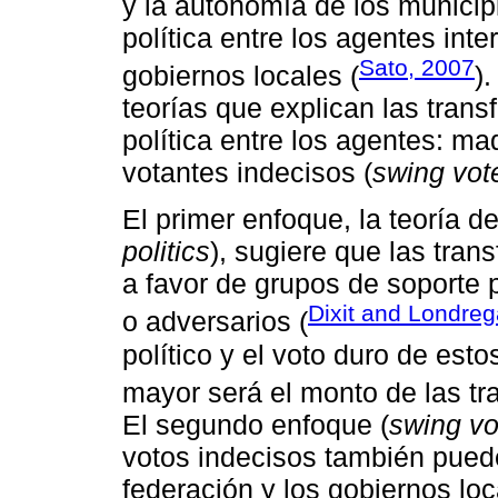
y la autonomía de los municip
política entre los agentes inte
Sato, 2007
gobiernos locales (
)
teorías que explican las tran
política entre los agentes: maq
votantes indecisos (
swing vot
El primer enfoque, la teoría de
politics
), sugiere que las tra
a favor de grupos de soporte p
Dixit and Londre
o adversarios (
político y el voto duro de esto
mayor será el monto de las tr
El segundo enfoque (
swing vo
votos indecisos también puede
federación y los gobiernos lo