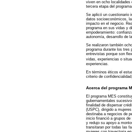
viven en ocho localidades 
tercera etapa del programa
Se aplicó un cuestionario i
datos socioeconómicos, lab
impacto en el negocio. Rea
programa en sus vidas y di
empoderamiento: confianza
autonomía, desarrollo de la
Se realizaron también ocho
programa durante los tres 
entrevistas porque son fle
vidas, experiencias o situ
experiencias.
En términos éticos el estu
criterio de confidencialida
Acerca del programa 
El programa MES constituye
gubernamentales sucesivos
finalidad de dispersar cré
(USPC), dirigido a mujere
destinaba a negocios de pe
inicio financió a grupos d
y redujo su apoyo a monto
transitaran por todas las 
mujeres con trayectoria en