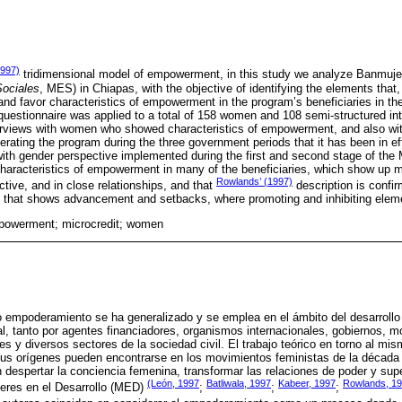
1997)
tridimensional model of empowerment, in this study we analyze Banmujer
ociales
, MES) in Chiapas, with the objective of identifying the elements that, 
and favor characteristics of empowerment in the program’s beneficiaries in the
 questionnaire was applied to a total of 158 women and 108 semi-structured i
terviews with women who showed characteristics of empowerment, and also with
erating the program during the three government periods that it has been in e
ng with gender perspective implemented during the first and second stage of the
characteristics of empowerment in many of the beneficiaries, which show up m
Rowlands’ (1997)
ctive, and in close relationships, and that
description is confir
that shows advancement and setbacks, where promoting and inhibiting element
powerment; microcredit; women
no empoderamiento se ha generalizado y se emplea en el ámbito del desarrollo i
al, tanto por agentes financiadores, organismos internacionales, gobiernos, m
s y diversos sectores de la sociedad civil. El trabajo teórico en torno al mis
sus orígenes pueden encontrarse en los movimientos feministas de la década
despertar la conciencia femenina, transformar las relaciones de poder y supe
(León, 1997
Batliwala, 1997
Kabeer, 1997
Rowlands, 1
eres en el Desarrollo (MED)
;
;
;