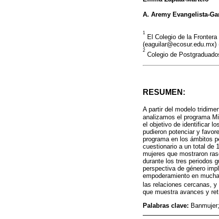
A. Aremy Evangelista-Ga
1
El Colegio de la Fronter
(eaguilar@ecosur.edu.mx)
2
Colegio de Postgraduado
RESUMEN:
A partir del modelo tridi
analizamos el programa M
el objetivo de identificar 
pudieron potenciar y favor
programa en los ámbitos pe
cuestionario a un total de
mujeres que mostraron ras
durante los tres periodos 
perspectiva de género imp
empoderamiento en muchas 
las relaciones cercanas, y
que muestra avances y retr
Palabras clave:
Banmujer;