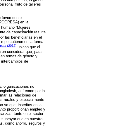
ersonal fruto de talleres
 favorecen el
(PROGRESA) en la
lo humano “Mujeres
nte de capacitación resulta
r las beneficiarias en el
repercutieron en la forma
pata (2012)
ubican que el
n en considerar que, para
 en temas de género y
r intercambios de
s, organizaciones no
ngladesh, así como por la
rmar las relaciones de
as rurales y especialmente
o ya que, inscritas en la
tanto proporcionan empleo y
anzas, tanto en el sector
 subrayar que en nuestro
zas, como ahorro, seguros y