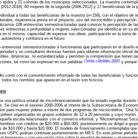
o ejidos y 21 colonias de los municipios seleccionados. La muestra contempla
 (2012-2018), 80 mujeres de la segunda (2006-2012) y 17 beneficiarias de la 
ndividual a todas las beneficiarias de la muestra (n=158), con el objetivo de 
orales, experiencia previa en el proyecto, uso del microcrédito y percepción
lizamos 108 entrevistas semiestructuradas para conocer la percepción de las 
ez entrevistas a profundidad a mujeres seleccionadas por identificar en su d
 en sí misma, capacidad de expresar sus ideas, participación en la toma de 
 autoestima y confianza en el futuro.
 entrevistas semiestructuradas a funcionarias que participaron en el diseño 
períodos y se consultaron diversas fuentes para obtener información oficial de
xibles, dinámicas, no estandarizadas y permiten la comprensión que tienen la
(Taylor y Bogdan, 2000)
aciones, tal como las expresan en sus palabras
y porque 
dio contó con el consentimiento informado de todas las beneficiarias y funcion
d, todos los nombres que aparecen en el texto son ficticios.
MES
 una política estatal de microfinanciamiento que ha estado vigente durante 
. Se creó en el sexenio 2000-2006 al interior de la Subsecretaría de Econom
ditos para mujeres pobres a través de dos programas de microcréditos: “Una S
s pobres organizadas en grupos solidarios de 12 a 20 personas y cuyo monto,
queña escala relacionados con el comercio informal; y “Microempresas Socia
e hombres con créditos de $20 000 a $50 000, posteriormente se dirigió a gru
s de $10 000 y hasta $20 000. El modelo de financiamiento contemplaba que
fases USPC podrían continuar posteriormente en MES. En este primer período 
 el feminismo y con una visión clara sobre la equidad de género y el empoder