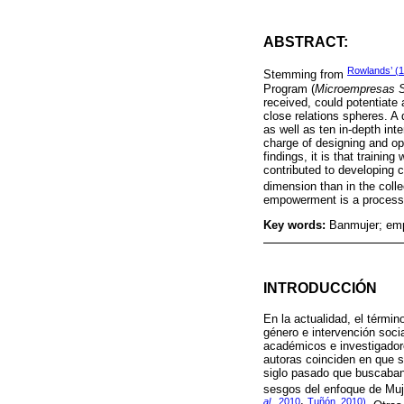
ABSTRACT:
Rowlands’ (
Stemming from
Program (
Microempresas S
received, could potentiate 
close relations spheres. A
as well as ten in-depth in
charge of designing and op
findings, it is that traini
contributed to developing 
dimension than in the colle
empowerment is a process 
Key words:
Banmujer; em
INTRODUCCIÓN
En la actualidad, el térmi
género e intervención soci
académicos e investigadore
autoras coinciden en que 
siglo pasado que buscaban 
sesgos del enfoque de Muj
al
., 2010
Tuñón, 2010)