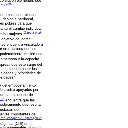
 confluyen elementos que
 al
., 2004)
.
ntre naciones, clases,
ideología patriarcal,
eres pobres para que
 tanto el cambio individual
Zapata
et al
.
de las mujeres.
objetivo de lograr
 se encuentra vinculado a
e se relaciona con los
mpoderamiento implica una
la persona y la capacita
presa que este surge del
s que pueden hacer los
esidades y prioridades de
esidades”.
ema del empoderamiento
de crédito apoyados por
 se dan procesos de
02)
encuentra que las
poderamiento que resulta
estacan que el
gentes importantes de
rez, Vázquez y Zapata (2008)
ndígenas (CDI) en el
 la autogestión, el grado