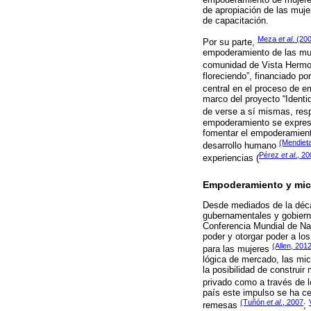
de apropiación de las mujer
de capacitación.
Meza
et al
. (20
Por su parte,
empoderamiento de las mu
comunidad de Vista Herm
floreciendo”, financiado p
central en el proceso de 
marco del proyecto “Ident
de verse a sí mismas, resp
empoderamiento se expresa 
fomentar el empoderamient
(Mendiet
desarrollo humano
Pérez
et al
., 2
experiencias (
Empoderamiento y mic
Desde mediados de la déca
gubernamentales y gobiern
Conferencia Mundial de Nai
poder y otorgar poder a lo
(Allen, 201
para las mujeres
lógica de mercado, las mic
la posibilidad de constru
privado como a través de 
país este impulso se ha ce
(Tuñón
et al
., 2007
remesas
;