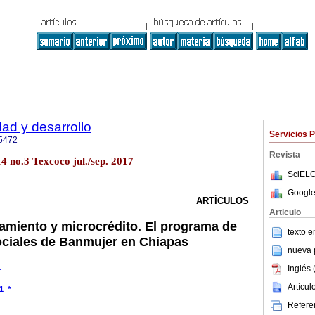
dad y desarrollo
Servicios 
5472
Revista
14 no.3 Texcoco jul./sep. 2017
SciELO
Google
ARTÍCULOS
Articulo
miento y microcrédito. El programa de
texto 
ciales de Banmujer en Chiapas
nueva p
1
Inglés 
Artícu
1
*
Referen