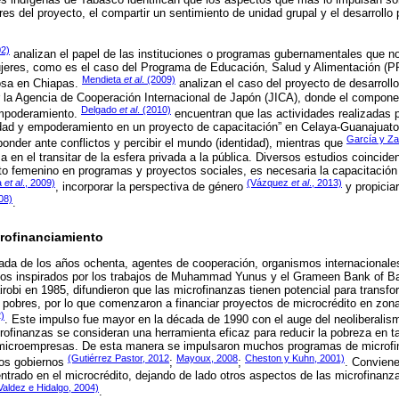
es del proyecto, el compartir un sentimiento de unidad grupal y el desarrollo p
02)
analizan el papel de las instituciones o programas gubernamentales que no
jeres, como es el caso del Programa de Educación, Salud y Alimentación 
Mendieta
et al
. (2009)
osa en Chiapas.
analizan el caso del proyecto de desarrol
or la Agencia de Cooperación Internacional de Japón (JICA), donde el compone
Delgado
et al
. (2010)
empoderamiento.
encuentran que las actividades realizadas po
idad y empoderamiento en un proyecto de capacitación” en Celaya-Guanajuato 
García y Za
onder ante conflictos y percibir el mundo (identidad), mientras que
en el transitar de la esfera privada a la pública. Diversos estudios coincide
o femenino en programas y proyectos sociales, es necesaria la capacitación
a
et al
., 2009)
(Vázquez
et al
., 2013)
, incorporar la perspectiva de género
y propicia
008)
.
rofinanciamiento
da de los años ochenta, agentes de cooperación, organismos internacionale
os inspirados por los trabajos de Muhammad Yunus y el Grameen Bank of Ba
robi en 1985, difundieron que las microfinanzas tienen potencial para transfo
s pobres, por lo que comenzaron a financiar proyectos de microcrédito en zon
2)
. Este impulso fue mayor en la década de 1990 con el auge del neoliberalism
rofinanzas se consideran una herramienta eficaz para reducir la pobreza en 
ir microempresas. De esta manera se impulsaron muchos programas de microfin
(Gutiérrez Pastor, 2012
Mayoux, 2008
Cheston y Kuhn, 2001)
los gobiernos
;
;
. Conviene
ntrado en el microcrédito, dejando de lado otros aspectos de las microfinan
Valdez e Hidalgo, 2004)
.