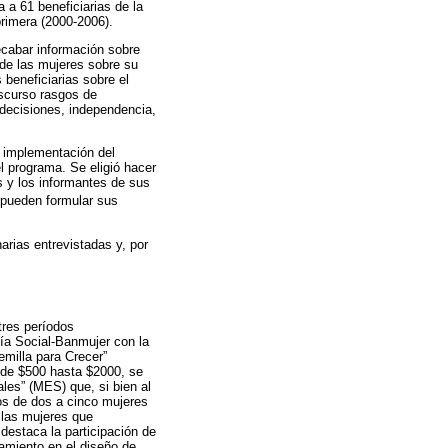
 a 61 beneficiarias de la
primera (2000-2006).
recabar información sobre
 de las mujeres sobre su
beneficiarias sobre el
iscurso rasgos de
decisiones, independencia,
e implementación del
l programa. Se eligió hacer
s y los informantes de sus
pueden formular sus
arias entrevistadas y, por
tres períodos
ía Social-Banmujer con la
emilla para Crecer”
 de $500 hasta $2000, se
les” (MES) que, si bien al
pos de dos a cinco mujeres
 las mujeres que
destaca la participación de
amiento en el diseño de