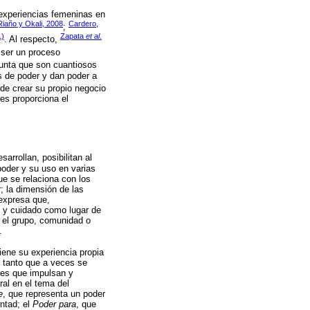
 experiencias femeninas en
Riaño y Okali, 2008
Cardero,
;
1)
Zapata
et al
.
. Al respecto,
 ser un proceso
nta que son cuantiosos
s de poder y dan poder a
 de crear su propio negocio
les proporciona el
rrollan, posibilitan al
poder y su uso en varias
e se relaciona con los
; la dimensión de las
 expresa que,
o y cuidado como lugar de
 el grupo, comunidad o
.
iene su experiencia propia
n tanto que a veces se
res que impulsan y
al en el tema del
e
, que representa un poder
untad; el
Poder para
, que