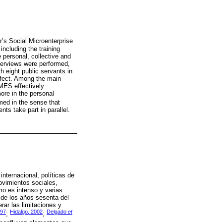
’s Social Microenterprise
including the training
 personal, collective and
nterviews were performed,
 eight public servants in
ffect. Among the main
 MES effectively
ore in the personal
med in the sense that
s take part in parallel.
nternacional, políticas de
ovimientos sociales,
mo es intenso y varias
 de los años sesenta del
rar las limitaciones y
997
Hidalgo, 2002
Delgado
et
;
;