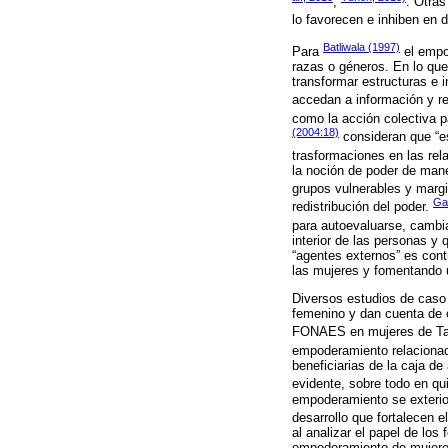
;
. Otra
lo favorecen e inhiben en
Batliwala (1997)
Para
el empod
razas o géneros. En lo que 
transformar estructuras e 
accedan a información y re
como la acción colectiva p
(2004:18)
consideran que “es
trasformaciones en las rel
la noción de poder de mane
grupos vulnerables y margi
Ga
redistribución del poder.
para autoevaluarse, cambi
interior de las personas 
“agentes externos” es cont
las mujeres y fomentando 
Diversos estudios de caso 
femenino y dan cuenta de c
FONAES en mujeres de T
empoderamiento relacionad
beneficiarias de la caja 
evidente, sobre todo en q
empoderamiento se exterior
desarrollo que fortalecen e
al analizar el papel de los
empoderamiento de mujeres