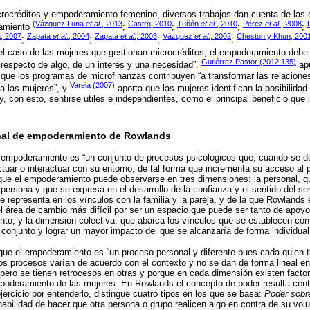
crocréditos y empoderamiento femenino, diversos trabajos dan cuenta de las
(Vázquez Luna
et al
., 2013
Castro, 2010
Tuñón
et al
., 2010
Pérez
et al
., 2008
iamiento
;
;
;
;
a, 2007
Zapata
et al
., 2004
Zapata
et al
., 2003
Vázquez
et al
., 2002
Cheston y Khun, 200
;
;
;
;
el caso de las mujeres que gestionan microcréditos, el empoderamiento debe
Gutiérrez Pastor (2012:135)
respecto de algo, de un interés y una necesidad”.
apu
que los programas de microfinanzas contribuyen “a transformar las relacione
Varela (2007)
a las mujeres”, y
aporta que las mujeres identifican la posibilidad
y, con esto, sentirse útiles e independientes, como el principal beneficio que 
onal de empoderamiento de Rowlands
l empoderamiento es “un conjunto de procesos psicológicos que, cuando se desa
actuar o interactuar con su entorno, de tal forma que incrementa su acceso al 
que el empoderamiento puede observarse en tres dimensiones: la personal, qu
ersona y que se expresa en el desarrollo de la confianza y el sentido del ser
e representa en los vínculos con la familia y la pareja, y de la que Rowlands
l área de cambio más difícil por ser un espacio que puede ser tanto de apoy
o; y la dimensión colectiva, que abarca los vínculos que se establecen con
n conjunto y lograr un mayor impacto del que se alcanzaría de forma individual
ue el empoderamiento es “un proceso personal y diferente pues cada quien t
 los procesos varían de acuerdo con el contexto y no se dan de forma lineal e
pero se tienen retrocesos en otras y porque en cada dimensión existen facto
poderamiento de las mujeres. En Rowlands el concepto de poder resulta centr
ercicio por entenderlo, distingue cuatro tipos en los que se basa:
Poder sobr
habilidad de hacer que otra persona o grupo realicen algo en contra de su vol