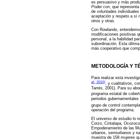
es persuasivo y más produ
Poder con
, que representa
de voluntades individuales
aceptación y respeto a sí 
otros y otras.
Con Rowlands, entendemos 
modificaciones positivas q
personal, a la habilidad pa
subordinación. Esta última
más cooperativo que compe
METODOLOGÍA Y T
Para realizar esta investi
al
., 2010)
, y cualitativos, 
Tarrés, 2001). Para su abo
programa estatal de cobert
periodos gubernamentales 
grupo de control contempla
operación del programa.
El universo de estudio lo 
Corzo, Cintalapa, Ocozocoau
Empoderamiento de las Muj
urbanos, semiurbanos y ru
muestra de 158 mujeres que