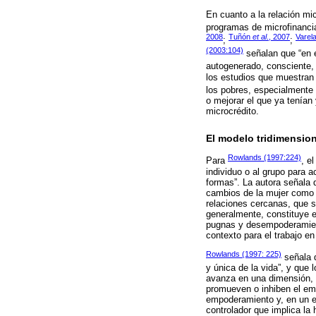
En cuanto a la relación mi
programas de microfinanc
2008
Tuñón
et al
., 2007
Varel
;
;
(2003:104)
señalan que “en 
autogenerado, consciente, 
los estudios que muestran 
los pobres, especialmente 
o mejorar el que ya tenían 
microcrédito.
El modelo tridimensi
Rowlands (1997:224)
Para
, e
individuo o al grupo para 
formas”. La autora señala 
cambios de la mujer como p
relaciones cercanas, que s
generalmente, constituye e
pugnas y desempoderamient
contexto para el trabajo e
Rowlands (1997: 225)
señala q
y única de la vida”, y que
avanza en una dimensión, 
promueven o inhiben el em
empoderamiento y, en un ej
controlador que implica la 