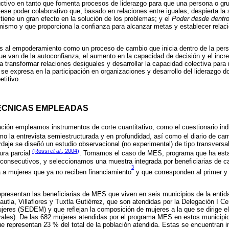
ctivo en tanto que fomenta procesos de liderazgo para que una persona o gr
 ese poder colaborativo que, basado en relaciones entre iguales, despierta l
 tiene un gran efecto en la solución de los problemas; y el
Poder desde dentr
mismo y que proporciona la confianza para alcanzar metas y establecer relac
al empoderamiento como un proceso de cambio que inicia dentro de la pers
ue van de la autoconfianza, el aumento en la capacidad de decisión y el incr
ra transformar relaciones desiguales y desarrollar la capacidad colectiva para
 se expresa en la participación en organizaciones y desarrollo del liderazgo 
titivo.
ÉCNICAS EMPLEADAS
gación empleamos instrumentos de corte cuantitativo, como el cuestionario ind
como la entrevista semiestructurada y en profundidad, así como el diario de c
rdaje se diseñó un estudio observacional (no experimental) de tipo transversal
(Rossi
et al
., 2004)
ura parcial
. Tomamos el caso de MES, programa que ha estad
consecutivos, y seleccionamos una muestra integrada por beneficiarias de ca
3
 a mujeres que ya no reciben financiamiento
y que corresponden al primer y
representan las beneficiarias de MES que viven en seis municipios de la entid
tla, Villaflores y Tuxtla Gutiérrez, que son atendidas por la Delegación I Ce
eres (SEDEM) y que reflejan la composición de mujeres a la que se dirige e
rales). De las 682 mujeres atendidas por el programa MES en estos municipi
 representan 23 % del total de la población atendida. Estas se encuentran i