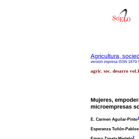
Agricultura, socie
versión impresa
ISSN
1870-
agric. soc. desarro vol.
Mujeres, empodera
microempresas so
E. Carmen Aguilar-Pinto
Esperanza Tuñón-Pablos
2
Emma Zapata-Martelo