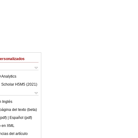
Personalizados
 Analytics
 Scholar H5M5 (
2021
)
en
Inglés
ágina del texto (beta)
(pdf)
| Español (pdf)
lo en XML
cias del artículo