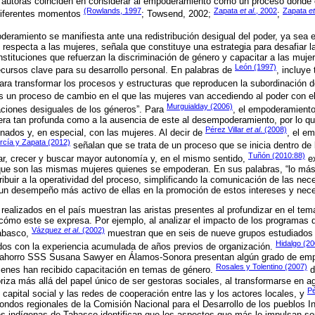
s autoras coinciden en considerar al empoderamiento como un proceso donde
(Rowlands, 1997
Zapata
et al
., 2002
Zapata
et
 diferentes momentos
; Towsend, 2002;
;
eramiento se manifiesta ante una redistribución desigual del poder, ya sea e
respecta a las mujeres, señala que constituye una estrategia para desafiar la 
instituciones que refuerzan la discriminación de género y capacitar a las muj
León (1997)
cursos clave para su desarrollo personal. En palabras de
, incluye
ara transformar los procesos y estructuras que reproducen la subordinación 
 un proceso de cambio en el que las mujeres van accediendo al poder con el 
Murguialday (2006)
aciones desiguales de los géneros”. Para
, el empoderamiento
ra tan profunda como a la ausencia de este al desempoderamiento, por lo qu
Pérez Villar
et al
. (2008)
nados y, en especial, con las mujeres. Al decir de
, el e
rcía y Zapata (2012)
señalan que se trata de un proceso que se inicia dentro de 
Tuñón (2010:88)
ar, crecer y buscar mayor autonomía y, en el mismo sentido,
ex
y que son las mismas mujeres quienes se empoderan. En sus palabras, “lo má
ribuir a la operatividad del proceso, simplificando la comunicación de las nec
un desempeño más activo de ellas en la promoción de estos intereses y nec
realizados en el país muestran las aristas presentes al profundizar en el t
ómo este se expresa. Por ejemplo, al analizar el impacto de los programas 
Vázquez
et al
. (2002)
abasco,
muestran que en seis de nueve grupos estudiados
Hidalgo (20
os con la experiencia acumulada de años previos de organización.
de ahorro SSS Susana Sawyer en Álamos-Sonora presentan algún grado de em
Rosales y Tolentino (2007)
uienes han recibido capacitación en temas de género.
d
iza más allá del papel único de ser gestoras sociales, al transformarse en a
Pé
l capital social y las redes de cooperación entre las y los actores locales, y
 fondos regionales de la Comisión Nacional para el Desarrollo de los pueblos I
 indígenas de Tabasco identifican que los aspectos que más lo impulsan son