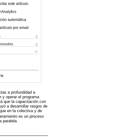
itar este artículo
 Analytics
ción automática
artículo por email
s
cionados
nk
stas a profundidad a
 y operar el programa
tá que la capacitación con
yó a desarrollar rasgos de
ue en la colectiva y de
deramiento es un proceso
 paralela.