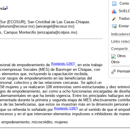
Como c
1
rcía
SciELO
Traduc
a Sur (ECOSUR), San Cristóbal de Las Casas-Chiapas.
Enviar 
 (etunon@ecosur.mx) (aevangel@ecosur.mx)
s, Campus Montecillo (emzapata@colpos.mx)
Indicadore
Links rela
Compartir
Otros
Otros
Rowlands (1997)
mensional de empoderamiento de
, en este trabajo
icroempresas Sociales (MES) de Banmujer en Chiapas, con
Permali
los elementos que, incluyendo la capacitación recibida,
ecer rasgos de empoderamiento en las beneficiarias del
rsonal, colectivo y de las relaciones cercanas. Se aplicó un
 158 mujeres y se realizaron 108 entrevistas semi-estructuradas y diez entrevi
gos de empoderamiento, así como a ocho funcionarias encargadas de diseñar
gubernamentales en que ha tenido vigencia. Entre los principales hallazgos es
lementada durante la primera y segunda etapa de MES efectivamente contribu
de las beneficiarias, que estos se muestran más en la dimensión personal q
Rowlands (1997)
 que se refrenda lo señalado por
en el sentido de que el empo
ocesos y en el que intervienen elementos impulsores e inhibidores de manera
 empoderamiento; microcrédito; mujeres