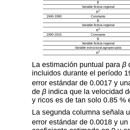
B
Variable ficticia regional
2
R
1940-1990
Constante
B
Variable ficticia regional
2
R
1990-2010
Constante
B
Variable ficticia regional
Variable estructural agropecuaria
2
R
La estimación puntual para
β
d
incluidos durante el período 
error estándar de 0.0017 y u
de
β
indica que la velocidad 
y ricos es de tan solo 0.85 % 
La segunda columna señala u
error estándar de 0.0018 y un