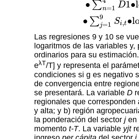
4
∙
1
∙
l
∑
D
1
T
∙
l
o
g
y
i
T
y
i
0
=
a
-
β
0
∙
l
o
g
y
i
0
+
β
1
∙
∙
∑
n
=
1
4
D
1
∙
l
o
=
1
n
9
∙
∙
l
∑
S
,
i
t
=
1
j
Las regresiones 9 y 10 se vue
logaritmos de las variables y,
ordinarios para su estimación
λT
e
/T] y representa el paráme
condiciones si g es negativo 
de convergencia entre regione
se presentará. La variable
D
r
regionales que corresponden a
y alta; y b) región agropecuar
la ponderación del sector
j
en 
momento
t-T
. La variable
yjt
re
ingreso
per cápita
del sector
j