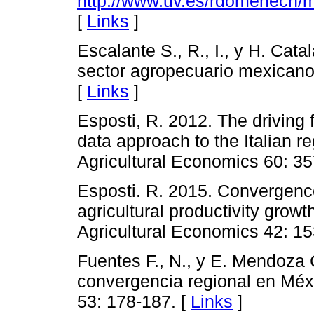
http://www.uv.es/rdomenech/
[
Links
]
Escalante S., R., I., y H. Cata
sector agropecuario mexicano
[
Links
]
Esposti, R. 2012. The driving f
data approach to the Italian r
Agricultural Economics 60: 35
Esposti. R. 2015. Convergenc
agricultural productivity growt
Agricultural Economics 42: 1
Fuentes F., N., y E. Mendoza C
convergencia regional en Méx
53: 178-187. [
Links
]