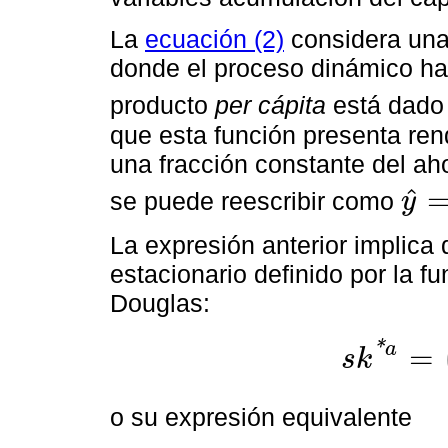
La
ecuación (2)
considera una
donde el proceso dinámico hac
producto
per cápita
está dado
que esta función presenta ren
una fracción constante del aho
ˆ
se puede reescribir como
y
y
^
=
s
k
^
La expresión anterior implica
estacionario definido por la f
Douglas:
*
a
=
s
k
s
k
*
a
=
(
n
+
g
+
δ
)
k
*
o su expresión equivalente