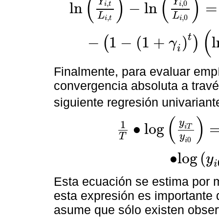
(
)
(
)
Y
Y
,
,
0
l
n
−
l
n
=
i
t
i
L
L
,
,
0
i
t
i
l
n
Y
i
,
t
L
i
,
t
-
l
n
Y
i
,
0
L
i
,
0
=
g
t
+
1
-
(
1
+
γ
i
)
t
l
n
A
0
-
1
-
(
1
+
γ
i
)
t
l
n
Y
i
,
(
t
−
1
−
(
1
+
)
l
(
)
γ
i
Finalmente, para evaluar empí
convergencia absoluta a travé
siguiente regresión univariant
(
)
y
1
∙
l
o
g
i
T
y
T
0
i
1
T
∙
l
o
g
y
i
T
y
i
0
=
α
-
1
-
e
-
β
T
T
∙
∙
l
o
g
y
i
0
+
w
i
∙
l
o
g
(
y
i
Esta ecuación se estima por 
esta expresión es importante 
asume que sólo existen obse