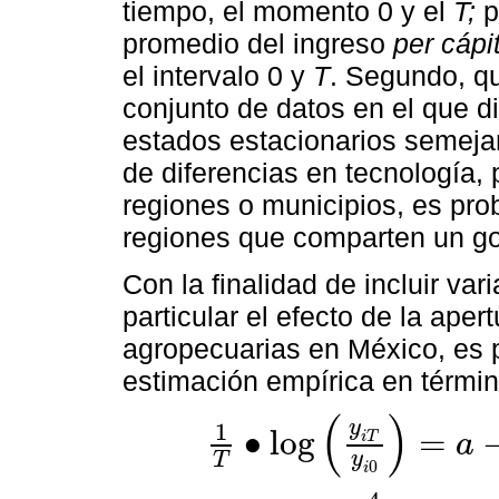
tiempo, el momento 0 y el
T;
p
promedio del ingreso
per cápi
el intervalo 0 y
T
. Segundo, qu
conjunto de datos en el que 
estados estacionarios semejan
de diferencias en tecnología, 
regiones o municipios, es pr
regiones que comparten un go
Con la finalidad de incluir vari
particular el efecto de la aper
agropecuarias en México, es 
estimación empírica en términ
(
)
y
1
∙
l
o
g
=
a
i
T
y
T
0
i