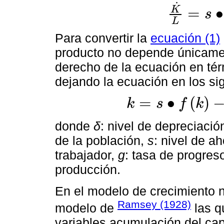
˙
K
=
∙
s
K
˙
L
=
s
∙
f
k
-
δ
k
L
Para convertir la
ecuación (1)
producto no depende únicam
derecho de la ecuación en té
dejando la ecuación en los si
=
∙
(
)
k
s
f
k
k
=
s
∙
f
k
-
n
+
δ
+
g
∙
k
donde
δ
: nivel de depreciació
de la población,
s
: nivel de a
trabajador,
g
: tasa de progres
producción.
En el modelo de crecimiento 
Ramsey (1928)
modelo de
las q
variables acumulación del capi