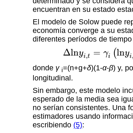
determinado y se considera q
encuentran en su estado esta
El modelo de Solow puede rep
economía converge a su estad
diferentes períodos de tiempo 
Δ
l
n
=
l
n
(
y
γ
y
,
∆
l
n
y
i
,
t
=
γ
i
l
n
y
i
,
t
-
1
-
l
n
y
i
,
t
-
1
*
+
ε
i
t
i
t
i
i
donde
γ
=(n+g+
δ
)(1-
α
-
β
) y, p
i
longitudinal.
Sin embargo, este modelo incu
esperado de la media sea igua
no serían consistentes. Una f
estimadores usando informació
escribiendo
(5)
: