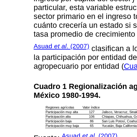
particular, esta variable estruc
sector primario en el ingreso 
cuánto crecería un estado si s
tasa promedio de crecimiento 
Asuad
et al
. (2007)
clasifican a 
la participación por entidad d
agropecuario por entidad (
Cua
Cuadro 1
Regionalización a
México 1980-1994.
Regiones agrícolas
Valor índice
Participación muy alta
127
Jalisco, Veracruz, Sina
Participación alta
106
Chiapas, Chihuahua, G
Participación baja
86
San Luis Potosí, Coahui
Participación muy baja
65
Yucatán, Baja California
Asuad
et al
. (2007)