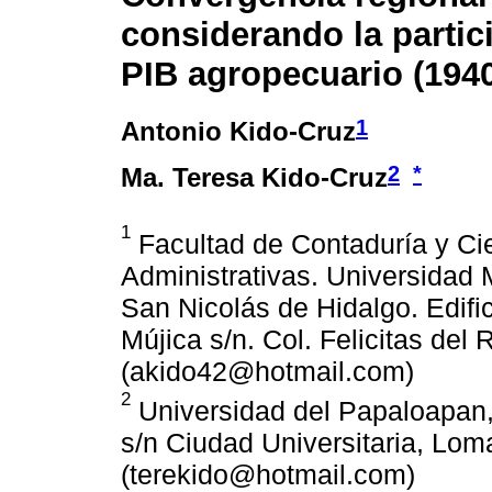
considerando la partic
PIB agropecuario (194
1
Antonio Kido-Cruz
2
*
Ma. Teresa Kido-Cruz
1
Facultad de Contaduría y Ci
Administrativas. Universidad
San Nicolás de Hidalgo. Edifici
Mújica s/n. Col. Felicitas del
(akido42@hotmail.com)
2
Universidad del Papaloapan, 
s/n Ciudad Universitaria, Lom
(terekido@hotmail.com)