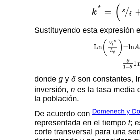
(
*
=
/
s
k
δ
k
*
=
(
s
δ
+
n
+
g
)
1
(
1
-
α
)
Sustituyendo esta expresión e
(
)
*
Y
t
L
n
=
l
n
A
L
t
L
n
Y
t
*
L
t
=
l
n
A
0
+
g
t
+
∂
1
-
∂
ln
∂
−
l
1
−
∂
donde
g
y
δ
son constantes, l
inversión,
n
es la tasa media d
la población.
Domenech y Do
De acuerdo con
representada en el tiempo
t
; 
corte transversal para una se