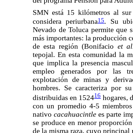
del programa Pensión para Adul
SMN está 15 kilómetros al sur 
15
considera periurbana
. Su ubi
Nevado de Toluca permite que se
más importantes: la producción c
de esta región (Bonifacio
et al
tepojal. En esta comunidad la m
que implica la presencia mascul
empleo generados por las tres
explotación de minas y deriva
hombres. Se caracteriza por s
16
distribuidas en 1524
hogares, d
con un promedio 4-5 miembros 
nativo
cacahuacintle
es parte imp
se produce en menor proporción 
de la misma raza, cuyo principa