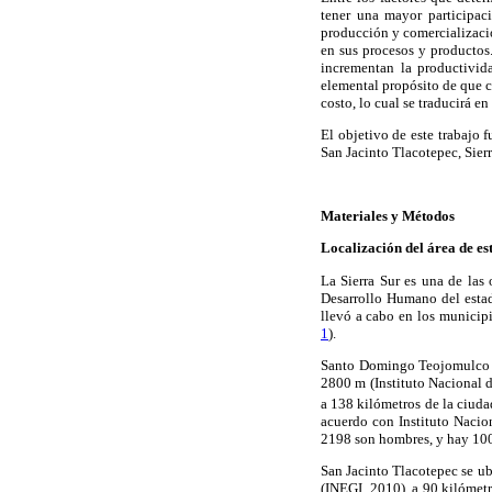
tener una mayor participac
producción y comercializaci
en sus procesos y productos
incrementan la productivid
elemental propósito de que c
costo, lo cual se traducirá e
El objetivo de este trabajo
San Jacinto Tlacotepec, Sierr
Materiales y Métodos
Localización del área de es
La Sierra Sur es una de las
Desarrollo Humano del estad
llevó a cabo en los municip
1
).
Santo Domingo Teojomulco se 
2800 m (Instituto Nacional d
a 138 kilómetros de la ciuda
acuerdo con Instituto Nacio
2198 son hombres, y hay 10
San Jacinto Tlacotepec se ubi
(INEGI, 2010), a 90 kilómetr