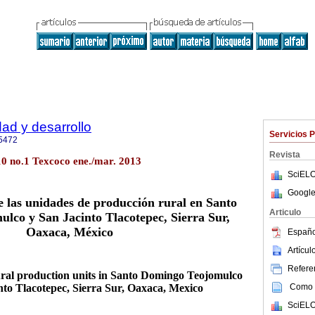
dad y desarrollo
Servicios 
5472
Revista
.10 no.1 Texcoco ene./mar. 2013
SciELO
Google
 las unidades de producción rural en Santo
Articulo
lco y San Jacinto Tlacotepec, Sierra Sur,
Oaxaca, México
Españo
Artícu
Referen
ural production units in Santo Domingo Teojomulco
Como c
nto Tlacotepec, Sierra Sur, Oaxaca, Mexico
SciELO