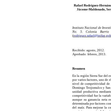
Rafael Rodríguez-Hernánd
Jácome-Maldonado, Serg
Instituto Nacional de Invest
No. 5. Colonia Barrio
(
rodriguez.rafael@inifap.go
Recibido: agosto, 2012.
Aprobado: febrero, 2013.
Resumen
En la región Sierra Sur del 
por varios factores, uno de e
nivel de competitividad de l
Domingo Teojomulco y San Ja
unidad productiva mediant
competitividad fue la varia
aunque su ganancia neta es 
determinada por factores com
del maíz. Para mejorar la co