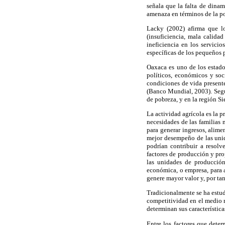
señala que la falta de dinam
amenaza en términos de la po
Lacky (2002) afirma que lo
(insuficiencia, mala calidad
ineficiencia en los servicio
específicas de los pequeños 
Oaxaca es uno de los estado
políticos, económicos y soc
condiciones de vida presente
(Banco Mundial, 2003). Segú
de pobreza, y en la región Si
La actividad agrícola es la p
necesidades de las familias 
para generar ingresos, alim
mejor desempeño de las unid
podrían contribuir a resol
factores de producción y pro
las unidades de producció
económica, o empresa, para a
genere mayor valor y, por tan
Tradicionalmente se ha estud
competitividad en el medio r
determinan sus característica
Entre los factores que dete