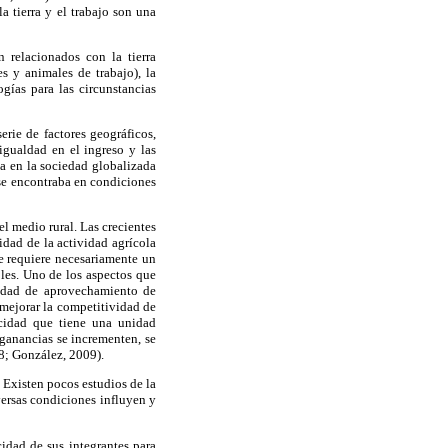
a tierra y el trabajo son una
 relacionados con la tierra
es y animales de trabajo), la
ogías para las circunstancias
rie de factores geográficos,
igualdad en el ingreso y las
va en la sociedad globalizada
se encontraba en condiciones
el medio rural. Las crecientes
idad de la actividad agrícola
e requiere necesariamente un
les. Uno de los aspectos que
cidad de aprovechamiento de
 mejorar la competitividad de
cidad que tiene una unidad
 ganancias se incrementen, se
08; González, 2009).
 Existen pocos estudios de la
versas condiciones influyen y
idad de sus integrantes para