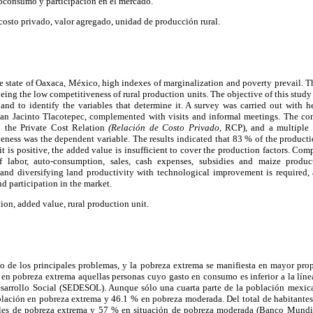
toconsumo y participación en el mercado.
costo privado, valor agregado, unidad de producción rural.
the state of Oaxaca, México, high indexes of marginalization and poverty prevail. Th
being the low competitiveness of rural production units. The objective of this study
 and to identify the variables that determine it. A survey was carried out with 
 Jacinto Tlacotepec, complemented with visits and informal meetings. The com
h the Private Cost Relation
(Relación de Costo Privado,
RCP), and a multiple 
ness was the dependent variable. The results indicated that 83 % of the producti
it is positive, the added value is insufficient to cover the production factors. Co
f labor, auto-consumption, sales, cash expenses, subsidies and maize produc
 and diversifying land productivity with technological improvement is required, a
d participation in the market.
tion, added value, rural production unit.
 de los principales problemas, y la pobreza extrema se manifiesta en mayor prop
 en pobreza extrema aquellas personas cuyo gasto en consumo es inferior a la líne
Desarrollo Social (SEDESOL). Aunque sólo una cuarta parte de la población mexica
oblación en pobreza extrema y 46.1 % en pobreza moderada. Del total de habitantes
les de pobreza extrema y 57 % en situación de pobreza moderada (Banco Mundial