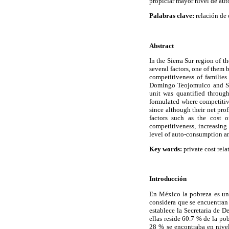
propiciar mayor nivel de au
Palabras clave:
relación de 
Abstract
In the Sierra Sur region of 
several factors, one of them 
competitiveness of families
Domingo Teojomulco and San
unit was quantified throug
formulated where competitive
since although their net prof
factors such as the cost o
competitiveness, increasing
level of auto-consumption an
Key words:
private cost rela
Introducción
En México la pobreza es uno
considera que se encuentran
establece la Secretaria de 
ellas reside 60.7 % de la p
28 % se encontraba en nive