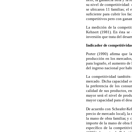
su nivel de competitividad:
se ubicaron 11 familias; el
suficiente para cubrir los f
competitivos pero con gananci
La medición de la competiti
Kehnert (1981). En ésta se
inversión que trata del desar
Indicador de competitividad
Porter (1990) afirma que l
producción en los mercados,
para lograrlo, el aumento de
del ingreso nacional por habi
La competitividad también 
mercado. Dicha capacidad est
la preferencia de los cons
calidad de sus productos, en
mayor será el nivel de produ
mayor capacidad para el desa
De acuerdo con Scheafer-Kehn
precio de mercado local), la 
la mano de obra familiar, y 
importe de la mano de obra f
específico de la competitiv