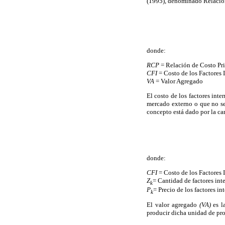
(1995), denominado Relación
donde:
RCP
= Relación de Costo Pr
CFI
= Costo de los Factores 
VA
= Valor Agregado
El costo de los factores inte
mercado externo o que no se 
concepto está dado por la can
donde:
CFI
= Costo de los Factores 
Z
= Cantidad de factores int
k
P
= Precio de los factores in
k
El valor agregado
(VA)
es l
producir dicha unidad de pr