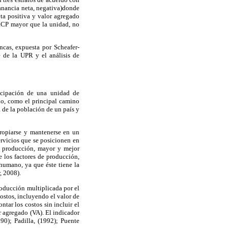
anancia neta, negativa)donde
ta positiva y valor agregado
 (RCP mayor que la unidad, no
ncas, expuesta por Scheafer-
 de la UPR y el análisis de
ticipación de una unidad de
do, como el principal camino
 de la población de un país y
ropiarse y mantenerse en un
ervicios que se posicionen en
e producción, mayor y mejor
e los factores de producción,
 humano, ya que éste tiene la
, 2008).
roducción multiplicada por el
costos, incluyendo el valor de
tar los costos sin incluir el
r agregado (VA). El indicador
90); Padilla, (1992); Puente