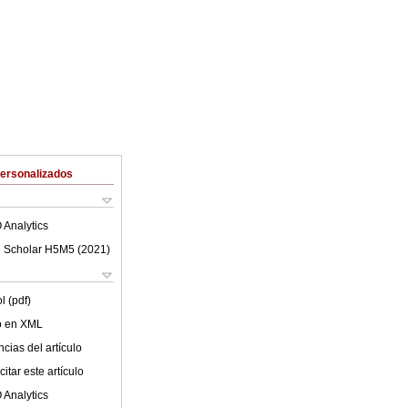
Personalizados
 Analytics
 Scholar H5M5 (
2021
)
l (pdf)
lo en XML
cias del artículo
itar este artículo
 Analytics