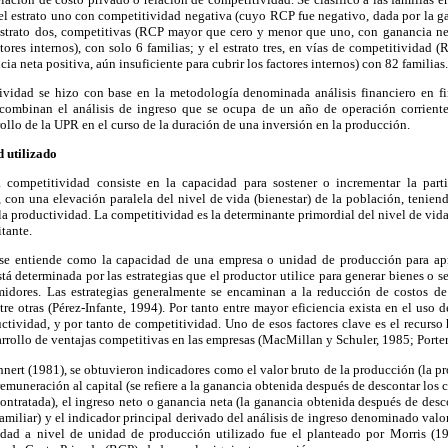
 el estrato uno con competitividad negativa (cuyo RCP fue negativo, dada por la g
 estrato dos, competitivas (RCP mayor que cero y menor que uno, con ganancia ne
actores internos), con solo 6 familias; y el estrato tres, en vías de competitividad
a neta positiva, aún insuficiente para cubrir los factores internos) con 82 familias.
vidad se hizo con base en la metodología denominada análisis financiero en fi
 combinan el análisis de ingreso que se ocupa de un año de operación corriente
rollo de la UPR en el curso de la duración de una inversión en la producción.
 utilizado
a competitividad consiste en la capacidad para sostener o incrementar la par
 con una elevación paralela del nivel de vida (bienestar) de la población, tenien
 la productividad. La competitividad es la determinante primordial del nivel de vida
tante.
se entiende como la capacidad de una empresa o unidad de producción para ap
á determinada por las estrategias que el productor utilice para generar bienes o s
umidores. Las estrategias generalmente se encaminan a la reducción de costos d
tre otras (Pérez-Infante, 1994). Por tanto entre mayor eficiencia exista en el uso d
ctividad, y por tanto de competitividad. Uno de esos factores clave es el recurso
rrollo de ventajas competitivas en las empresas (MacMillan y Schuler, 1985; Porter
ert (1981), se obtuvieron indicadores como el valor bruto de la producción (la p
remuneración al capital (se refiere a la ganancia obtenida después de descontar los 
contratada), el ingreso neto o ganancia neta (la ganancia obtenida después de descon
amiliar) y el indicador principal derivado del análisis de ingreso denominado valo
idad a nivel de unidad de producción utilizado fue el planteado por Morris (19