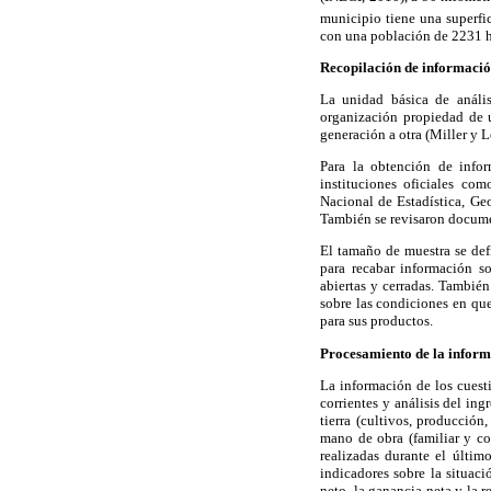
municipio tiene una superfic
con una población de 2231 h
Recopilación de informaci
La unidad básica de análi
organización propiedad de u
generación a otra (Miller y 
Para la obtención de infor
instituciones oficiales co
Nacional de Estadística, Ge
También se revisaron docume
El tamaño de muestra se def
para recabar información so
abiertas y cerradas. También
sobre las condiciones en qu
para sus productos.
Procesamiento de la infor
La información de los cuesti
corrientes y análisis del in
tierra (cultivos, producción
mano de obra (familiar y con
realizadas durante el últim
indicadores sobre la situac
neto, la ganancia neta y la r