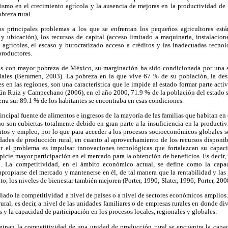
ismo en el crecimiento agrícola y la ausencia de mejoras en la productividad de l
breza rural.
s principales problemas a los que se enfrentan los pequeños agricultores están
 y ubicación), los recursos de capital (acceso limitado a maquinaria, instalacion
s agrícolas, el escaso y burocratizado acceso a créditos y las inadecuadas tecnol
productores.
s con mayor pobreza de México, su marginación ha sido condicionada por una se
iales (Berumen, 2003). La pobreza en la que vive 67 % de su población, la des
s en las regiones, son una característica que le impide al estado formar parte acti
n Ruiz y Campechano (2006), en el año 2000, 71.9 % de la población del estado 
erra sur 89.1 % de los habitantes se encontraba en esas condiciones.
rincipal fuente de alimentos e ingresos de la mayoría de las familias que habitan en 
no son cubiertas totalmente debido en gran parte a la insuficiencia en la productiv
entos y empleo, por lo que para acceder a los procesos socioeconómicos globales s
ades de producción rural, en cuanto al aprovechamiento de los recursos disponib
ver el problema es impulsar innovaciones tecnológicas que fortalezcan su capa
picie mayor participación en el mercado para la obtención de beneficios. Es decir,
n. La competitividad, en el ámbito económico actual, se define como la capa
propiarse del mercado y mantenerse en él, de tal manera que la rentabilidad y las
to, los niveles de bienestar también mejoren (Porter, 1990; Slater, 1996; Porter, 20
iado la competitividad a nivel de países o a nivel de sectores económicos amplios.
ural, es decir, a nivel de las unidades familiares o de empresas rurales en donde di
s y la capacidad de participación en los procesos locales, regionales y globales.
rminan la competitividad de una unidad de producción rural se encuentra la capac