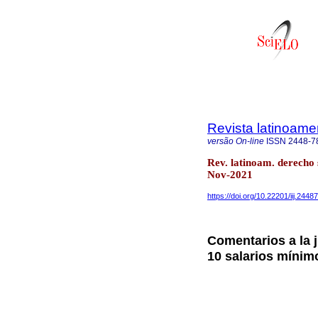
Revista latinoame
versão On-line
ISSN
2448-7
Rev. latinoam. derecho
Nov-2021
https://doi.org/10.22201/iij.24
Comentarios a la j
10 salarios mínim