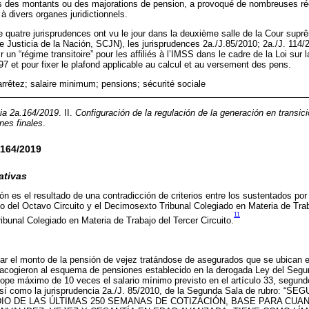
s des montants ou des majorations de pension, a provoqué de nombreuses réc
à divers organes juridictionnels.
le quatre jurisprudences ont vu le jour dans la deuxième salle de la Cour supr
Justicia de la Nación, SCJN), les jurisprudences 2a./J.85/2010; 2a./J. 114/2
r un “régime transitoire” pour les affiliés à l’IMSS dans le cadre de la Loi sur 
97 et pour fixer le plafond applicable au calcul et au versement des pens.
arrêtez; salaire minimum; pensions; sécurité sociale
cia 2a.164/2019
. II.
Configuración de la regulación de la generación en transic
nes finales
.
.164/2019
ativas
ón es el resultado de una contradicción de criterios entre los sustentados por
o del Octavo Circuito y el Decimosexto Tribunal Colegiado en Materia de Tra
11
ibunal Colegiado en Materia de Trabajo del Tercer Circuito.
ar el monto de la pensión de vejez tratándose de asegurados que se ubican e
e acogieron al esquema de pensiones establecido en la derogada Ley del Segur
 tope máximo de 10 veces el salario mínimo previsto en el artículo 33, segundo
así como la jurisprudencia 2a./J. 85/2010, de la Segunda Sala de rubro: “
O DE LAS ÚLTIMAS 250 SEMANAS DE COTIZACIÓN, BASE PARA CUAN