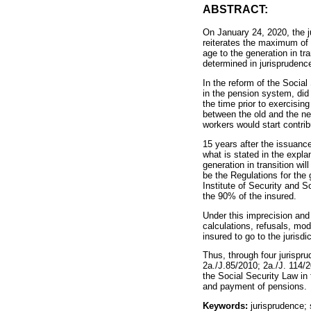
ABSTRACT:
On January 24, 2020, the j
reiterates the maximum of 
age to the generation in tr
determined in jurisprudenc
In the reform of the Social
in the pension system, did n
the time prior to exercisin
between the old and the ne
workers would start contri
15 years after the issuanc
what is stated in the expl
generation in transition wil
be the Regulations for the 
Institute of Security and 
the 90% of the insured.
Under this imprecision and 
calculations, refusals, mod
insured to go to the jurisdi
Thus, through four jurispr
2a./J.85/2010; 2a./J. 114/2
the Social Security Law in 
and payment of pensions.
Keywords:
jurisprudence;