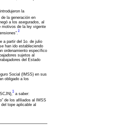
ntrodujeron la
n de la generación en
e negó a los asegurados, al
 motivos de la ley vigente
3
ensiones”.
 partir del 1o. de julio
 se han ido estableciendo
e un ordenamiento específico
bajadores sujetos al
 Trabajadores del Estado
Seguro Social (IMSS) en sus
an obligado a los
5
(SCJN),
a saber:
o” de los afiliados al IMSS
del tope aplicable al