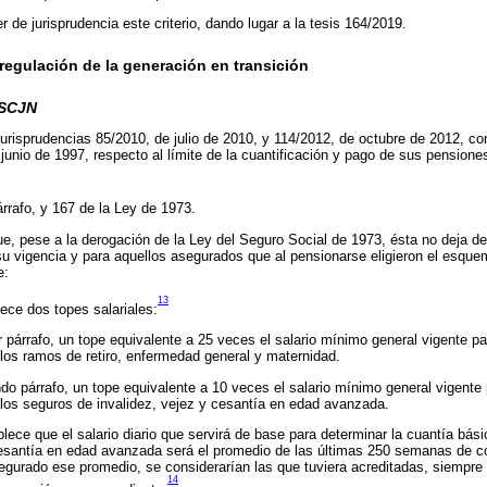
r de jurisprudencia este criterio, dando lugar a la tesis 164/2019.
 regulación de la generación en transición
 SCJN
urisprudencias 85/2010, de julio de 2010, y 114/2012, de octubre de 2012, con
junio de 1997, respecto al límite de la cuantificación y pago de sus pensiones
árrafo, y 167 de la Ley de 1973.
, pese a la derogación de la Ley del Seguro Social de 1973, ésta no deja de 
 su vigencia y para aquellos asegurados que al pensionarse eligieron el esqu
e:
13
lece dos topes salariales:
 párrafo, un tope equivalente a 25 veces el salario mínimo general vigente pa
 los ramos de retiro, enfermedad general y maternidad.
o párrafo, un tope equivalente a 10 veces el salario mínimo general vigente 
 los seguros de invalidez, vejez y cesantía en edad avanzada.
blece que el salario diario que servirá de base para determinar la cuantía bás
cesantía en edad avanzada será el promedio de las últimas 250 semanas de co
segurado ese promedio, se considerarían las que tuviera acreditadas, siempre
14