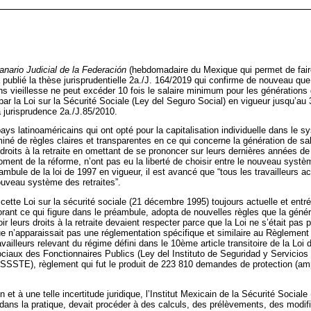
nario Judicial de la Federación
(hebdomadaire du Mexique qui permet de faire
 publié la thèse jurisprudentielle 2a./J. 164/2019 qui confirme de nouveau qu
ions vieillesse ne peut excéder 10 fois le salaire minimum pour les générations 
 par la Loi sur la Sécurité Sociale (Ley del Seguro Social) en vigueur jusqu’au 
 jurisprudence 2a./J.85/2010.
ys latinoaméricains qui ont opté pour la capitalisation individuelle dans le 
né de règles claires et transparentes en ce qui concerne la génération de sal
droits à la retraite en omettant de se prononcer sur leurs dernières années d
ent de la réforme, n’ont pas eu la liberté de choisir entre le nouveau système
mbule de la loi de 1997 en vigueur, il est avancé que “tous les travailleurs 
ouveau système des retraites”.
ette Loi sur la sécurité sociale (21 décembre 1995) toujours actuelle et entrée 
orant ce qui figure dans le préambule, adopta de nouvelles règles que la génér
r leurs droits à la retraite devaient respecter parce que la Loi ne s’était pas 
 que n’apparaissait pas une réglementation spécifique et similaire au Règlement 
vailleurs relevant du régime défini dans le 10ème article transitoire de la Loi de
ciaux des Fonctionnaires Publics (Ley del Instituto de Seguridad y Servicios
ISSSTE), règlement qui fut le produit de 223 810 demandes de protection (amp
 et à une telle incertitude juridique, l’Institut Mexicain de la Sécurité Sociale
dans la pratique, devait procéder à des calculs, des prélèvements, des modific