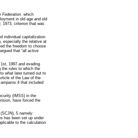
e Federation
. which
loyment in old age and old
, 1973, criterion that was
d individual capitalization
, especially the relative at
enied the freedom to choose
rgued that “all active
y 1st, 1997 and evading
 the rules to which the
 to what later turned out to
rticle of the Law of the
 amparos 4 that included
ecurity (IMSS) in the
ension, have forced the
n (SCJN), 5 namely:
tes has been set up under
licable to the calculation