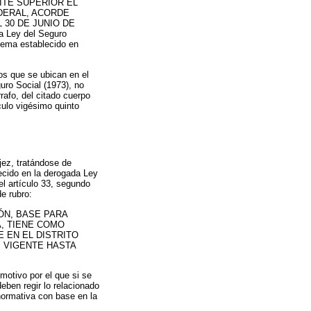
ITE SUPERIOR EL
EDERAL, ACORDE
 30 DE JUNIO DE
la Ley del Seguro
uema establecido en
os que se ubican en el
uro Social (1973), no
rafo, del citado cuerpo
ículo vigésimo quinto
jez, tratándose de
ecido en la derogada Ley
el artículo 33, segundo
e rubro:
ÓN, BASE PARA
A, TIENE COMO
E EN EL DISTRITO
, VIGENTE HASTA
motivo por el que si se
eben regir lo relacionado
normativa con base en la