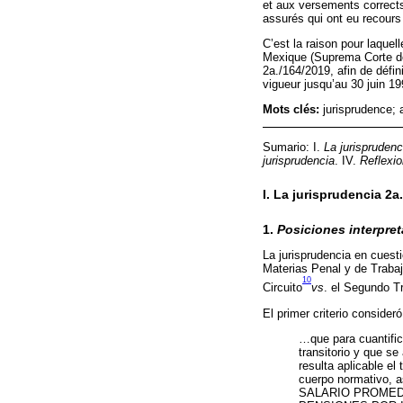
et aux versements correct
assurés qui ont eu recours 
C’est la raison pour laquel
Mexique (Suprema Corte de 
2a./164/2019, afin de défini
vigueur jusqu’au 30 juin 19
Mots clés:
jurisprudence; 
Sumario: I.
La jurispruden
jurisprudencia
. IV.
Reflexio
I. La jurisprudencia 2a
1.
Posiciones interpret
La jurisprudencia en cuesti
Materias Penal y de Trabaj
10
Circuito
vs
. el Segundo Tr
El primer criterio consideró
…que para cuantific
transitorio y que s
resulta aplicable el
cuerpo normativo, 
SALARIO PROMEDI