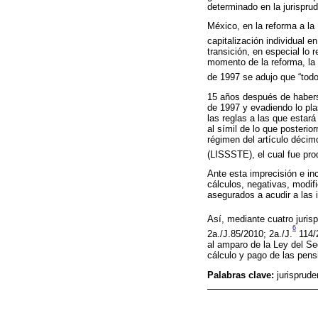
determinado en la jurispru
México, en la reforma a la 
capitalización individual e
transición, en especial lo r
momento de la reforma, la 
de 1997 se adujo que “todo
15 años después de haberse
de 1997 y evadiendo lo pla
las reglas a las que estará
al símil de lo que posteri
régimen del artículo décimo
(LISSSTE), el cual fue pr
Ante esta imprecisión e in
cálculos, negativas, modifi
asegurados a acudir a las i
Así, mediante cuatro juris
6
2a./J.85/2010; 2a./J.
114/
al amparo de la Ley del Seg
cálculo y pago de las pens
Palabras clave:
jurisprude