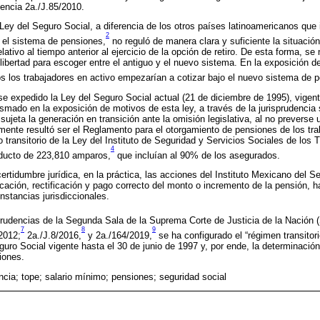
dencia 2a./J.85/2010.
Ley del Seguro Social, a diferencia de los otros países latinoamericanos que i
2
n el sistema de pensiones,
no reguló de manera clara y suficiente la situació
elativo al tiempo anterior al ejercicio de la opción de retiro. De esta forma, s
libertad para escoger entre el antiguo y el nuevo sistema. En la exposición de
s los trabajadores en activo empezarían a cotizar bajo el nuevo sistema de p
 expedido la Ley del Seguro Social actual (21 de diciembre de 1995), vigente a
smado en la exposición de motivos de esta ley, a través de la jurisprudencia
 sujeta la generación en transición ante la omisión legislativa, al no prevers
ormente resultó ser el Reglamento para el otorgamiento de pensiones de los tra
 transitorio de la Ley del Instituto de Seguridad y Servicios Sociales de los
4
oducto de 223,810 amparos,
que incluían al 90% de los asegurados.
certidumbre jurídica, en la práctica, las acciones del Instituto Mexicano del 
cación, rectificación y pago correcto del monto o incremento de la pensión, h
nstancias jurisdiccionales.
prudencias de la Segunda Sala de la Suprema Corte de Justicia de la Nación 
7
8
9
2012;
2a./J.8/2016,
y 2a./164/2019,
se ha configurado el “régimen transitori
uro Social vigente hasta el 30 de junio de 1997 y, por ende, la determinación 
iones.
ncia; tope; salario mínimo; pensiones; seguridad social