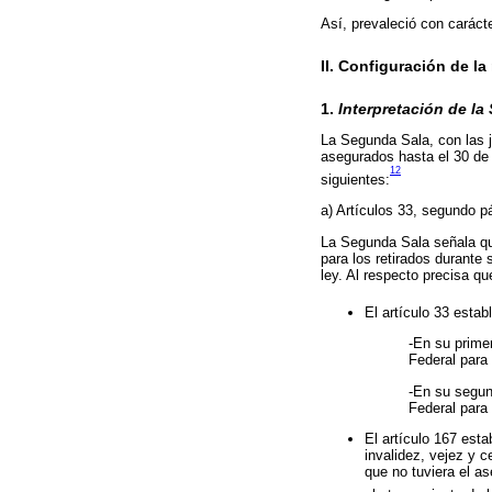
Así, prevaleció con carácte
II. Configuración de la
1.
Interpretación de la
La Segunda Sala, con las j
asegurados hasta el 30 de 
12
siguientes:
a) Artículos 33, segundo p
La Segunda Sala señala que
para los retirados durante
ley. Al respecto precisa qu
El artículo 33 estab
-En su primer
Federal para
-En su segund
Federal para
El artículo 167 esta
invalidez, vejez y 
que no tuviera el a