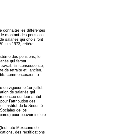
 connaître les différentes
e le montant des pensions
de salariés qui choisiront
30 juin 1973, critère
système des pensions, le
ariés qui feront
e travail. En conséquence,
 de retraite et l’ancien.
actifs commenceraient à
en vigueur le 1er juillet
ation de salariés qui
prononcée sur leur statut.
pour l’attribution des
 l’Institut de la Sécurité
 Sociales de los
aros) pour pouvoir inclure
 (Instituto Mexicano del
ations, des rectifications