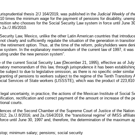
urisprudential thesis 2/J 164/2019, was published in the
Judicial Weekly of th
10 times the minimum wage for the payment of pensions for disability, unemp
ansition who chooses for the Social Security Law system in force until June 30
e 2a./J.85/2010.
 Security Law, Mexico, unlike the other Latin American countries that introduce
ot clearly and sufficiently regulate the situation of the generation in transition
g the retirement option. Thus, at the time of the reform, policyholders were d
w system. In the explanatory memorandum of the current law of 1997, it was a
buting under the new pension system”.
e of the current Social Security Law (December 21, 1995), effective as of Jul
anatory memorandum of this law, through jurisprudence it has been establishing
l be subject to due to legislative omission, as there is no specific order similar
granting of pensions to workers subject to the regime of the Tenth Transitory A
Social Services of State workers (LISSSTE), which was the product of 223,810
legal uncertainty, in practice, the actions of the Mexican Institute of Social S
ification, rectification and correct payment of the amount or increase of the p
ctional courts.
udences of the Second Chamber of the Supreme Court of Justice of the Natio
012; 2a./J.8/2016; and 2a./164/2019, the “transitional regime” of IMSS affilia
force until June 30, 1997 and, therefore, the determination of the maximum app
 stop; minimum salary; pensions; social security