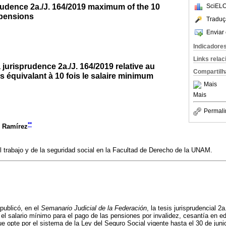
udence 2a./J. 164/2019 maximum of the 10
SciELO
pensions
Traduç
Enviar 
Indicadore
Links rela
jurisprudence 2a./J. 164/2019 relative au
Compartilh
 équivalant à 10 fois le salaire minimum
Mais
Mais
Permali
**
s Ramírez
 trabajo y de la seguridad social en la Facultad de Derecho de la UNAM.
publicó, en el
Semanario Judicial de la Federación
, la tesis jurisprudencial 2
s el salario mínimo para el pago de las pensiones por invalidez, cesantía en 
e opte por el sistema de la Ley del Seguro Social vigente hasta el 30 de junio