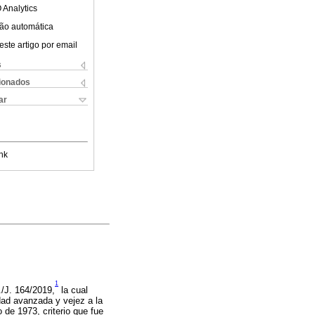
 Analytics
ão automática
este artigo por email
s
cionados
ar
nk
1
a./J. 164/2019,
la cual
edad avanzada y vejez a la
 de 1973, criterio que fue