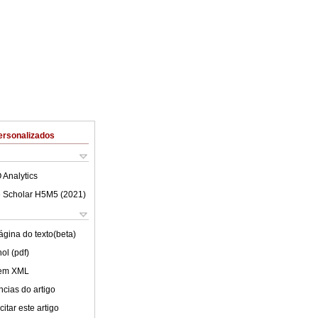
ersonalizados
 Analytics
 Scholar H5M5 (
2021
)
ágina do texto(beta)
ol (pdf)
 em XML
cias do artigo
itar este artigo