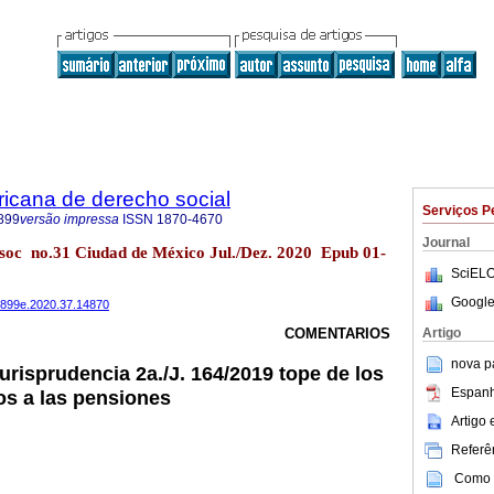
ricana de derecho social
Serviços P
899
versão impressa
ISSN
1870-4670
Journal
 soc no.31 Ciudad de México Jul./Dez. 2020 Epub 01-
SciELO
Google
487899e.2020.37.14870
Artigo
COMENTARIOS
nova p
urisprudencia 2a./J. 164/2019 tope de los
Espanh
os a las pensiones
Artigo
Referên
Como c