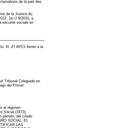
lamations de la part des
ême de la Justice du
012; 2a./J.8/2016, y
la sécurité sociale en
ión
. III.
El IMSS frente a la
 el Tribunal Colegiado en
bajo del Primer
n el régimen
o Social (1973),
 párrafo, del citado
SEGURO SOCIAL. EL
TIFICAR LAS