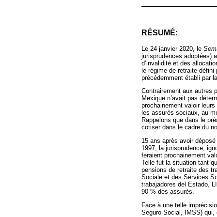
RÉSUMÉ:
Le 24 janvier 2020, le
Sema
jurisprudences adoptées) a
d’invalidité et des allocat
le régime de retraite défini
précédemment établi par la
Contrairement aux autres pa
Mexique n’avait pas détermi
prochainement valoir leurs 
les assurés sociaux, au mom
Rappelons que dans le préa
cotiser dans le cadre du n
15 ans après avoir déposé c
1997, la jurisprudence, ign
feraient prochainement valoi
Telle fut la situation tant
pensions de retraite des tra
Sociale et des Services So
trabajadores del Estado, L
90 % des assurés.
Face à une telle imprécision
Seguro Social, IMSS) qui, 