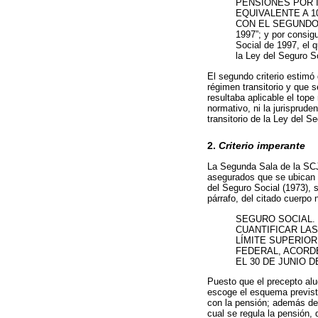
PENSIONES POR I
EQUIVALENTE A 1
CON EL SEGUNDO 
1997”; y por consigu
Social de 1997, el 
la Ley del Seguro So
El segundo criterio estimó
régimen transitorio y que 
resultaba aplicable el top
normativo, ni la jurisprude
transitorio de la Ley del S
2.
Criterio imperante
La Segunda Sala de la SCJN
asegurados que se ubican 
del Seguro Social (1973), 
párrafo, del citado cuerpo
SEGURO SOCIAL. 
CUANTIFICAR LAS
LÍMITE SUPERIOR
FEDERAL, ACORDE
EL 30 DE JUNIO D
Puesto que el precepto alud
escoge el esquema previsto
con la pensión; además de 
cual se regula la pensión,