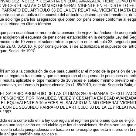
NVALIDEZ, VEJEZ Y CESANTÍA EN EDAD AVANZADA, TIENE COMO LÍM
0 VECES EL SALARIO MÍNIMO GENERAL VIGENTE EN EL DISTRITO F
PÁRRAFO DEL ARTÍCULO 33 DE LA LEY RELATIVA, VIGENTE HASTA EL
iente no se actualiza el supuesto del artículo vigésimo quinto transitorio, de 
que sólo rige para los asegurados que opten por pensionarse conforme al esq
cial citada en último término.
 que para cuantificar el monto de la pensión de vejez, tratándose de asegurad
se acogieron al esquema de pensiones establecido en la derogada Ley del Seg
e máximo de 10 veces el salario mínimo previsto en el artículo 33, segundo pár
ncia 2a./J. 85/2010, y, por consiguiente, sí se actualizaba el supuesto del art
eguro Social de 1997.
 arribó a la conclusión de que para cuantificar el monto de la pensión de ve
en el régimen transitorio y que se acogieron al esquema de pensiones establ
sí resulta aplicable el tope máximo de 10 veces el salario mínimo previsto en 
 normativo, así como la jurisprudencia 2a./J. 85/2010, de esta Segunda Sala, d
EL SALARIO PROMEDIO DE LAS ÚLTIMAS 250 SEMANAS DE COTIZACI
 PENSIONES POR INVALIDEZ, VEJEZ Y CESANTÍA EN EDAD AVANZAD
 EL EQUIVALENTE A 10 VECES EL SALARIO MÍNIMO GENERAL VIGENT
 CON EL SEGUNDO PÁRRAFO DEL ARTÍCULO 33 DE LA LEY RELATIVA
E 1997.
ido está contenido en la ley que regula el régimen pensionario que se eligió, 
 en una legislación es indudable que las disposiciones de ésta son las que d
que la citada jurisprudencia se basa en un precepto que está inmerso en la 
 de ahí que también sea aplicable.