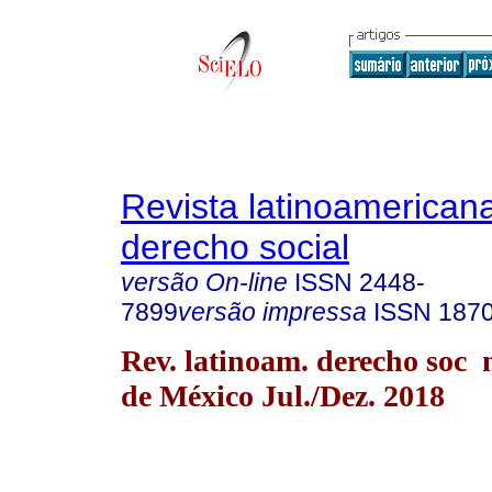
Revista latinoamerican
derecho social
versão On-line
ISSN
2448-
7899
versão impressa
ISSN
187
Rev. latinoam. derecho soc
de México Jul./Dez. 2018