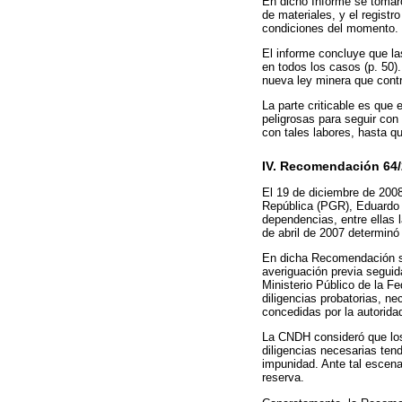
En dicho Informe se tomaro
de materiales, y el regist
condiciones del momento.
El informe concluye que la
en todos los casos (p. 50)
nueva ley minera que contr
La parte criticable es que 
peligrosas para seguir con
con tales labores, hasta qu
IV. Recomendación 64
El 19 de diciembre de 2008
República (PGR), Eduardo 
dependencias, entre ellas 
de abril de 2007 determinó
En dicha Recomendación se 
averiguación previa seguid
Ministerio Público de la F
diligencias probatorias, ne
concedidas por la autoridad
La CNDH consideró que los 
diligencias necesarias tend
impunidad. Ante tal escen
reserva.