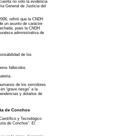
uenta no sólo la evidencia
ía General de Justicia del
2006, refirió que la CNDH
de un asunto de carácter
esechada, pues la CNDH
turaleza administrativa de
onsabilidad de los
eros fallecidos.
ateria.
humanos de los servidores
en “grave riesgo” a la
pendencias y dotarlos de
asta de Conchos
Científico y Tecnológico
asta de Conchos”. El