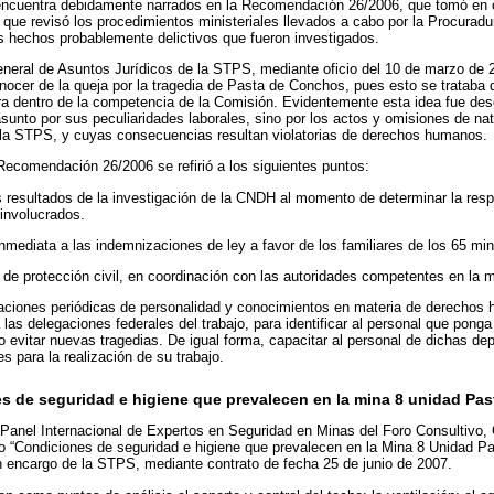
encuentra debidamente narrados en la Recomendación 26/2006, que tomó en c
 que revisó los procedimientos ministeriales llevados a cabo por la Procuradur
s hechos probablemente delictivos que fueron investigados.
General de Asuntos Jurídicos de la STPS, mediante oficio del 10 de marzo de 
ocer de la queja por la tragedia de Pasta de Conchos, pues esto se trataba 
tra dentro de la competencia de la Comisión. Evidentemente esta idea fue d
asunto por sus peculiaridades laborales, sino por los actos y omisiones de na
e la STPS, y cuyas consecuencias resultan violatorias de derechos humanos.
Recomendación 26/2006 se refirió a los siguientes puntos:
 resultados de la investigación de la CNDH al momento de determinar la resp
 involucrados.
nmediata a las indemnizaciones de ley a favor de los familiares de los 65 min
de protección civil, en coordinación con las autoridades competentes en la m
aciones periódicas de personalidad y conocimientos en materia de derechos 
 las delegaciones federales del trabajo, para identificar al personal que ponga 
o evitar nuevas tragedias. De igual forma, capacitar al personal de dichas de
es para la realización de su trabajo.
nes de seguridad e higiene que prevalecen en la mina 8 unidad P
 Panel Internacional de Expertos en Seguridad en Minas del Foro Consultivo, 
do “Condiciones de seguridad e higiene que prevalecen en la Mina 8 Unidad P
n encargo de la STPS, mediante contrato de fecha 25 de junio de 2007.