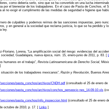
adores, como debería serlo, sino que se ha convertido en una lucha interminabl
 por el bienestar de los trabajadores. En el caso de Pasta de Conchos, el S
 al no exigir el cumplimento de las medidas de seguridad e higiene que habí
ero de culpables y podemos reírnos de las sanciones impuestas, pero nunc
ros, y en general a la sociedad que reclama justicia, lo que se ha perdido y lo
a ley.
z-Floriano, Lorena, “La amplificación social del riesgo: evidencias del accide
 sociedad
, Guadalajara, nueva época, núm. 15, enero-junio de 2011, p. 83. [
s humanos en el trabajo”,
Revista Latinoamericana de Derecho Social
, Méxi
]
a situación de los trabajadores mexicanos”,
Razón y Revolución
, Buenos Aire
p/secciones/pasta_conchos/archivos/CNDH.pdf
(consultado el 25 de enero de 
p/secciones/pasta_conchos/archivos/conchos_persepcio nes_14-09-10.xls
(co
/secciones/pasta_conchos/info_inspeccion.html
(consultado el 25 de enero d
e octubre de 2010, p. 17. [
Links
]