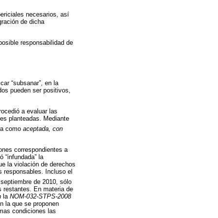
riciales necesarios, así
gración de dicha
 posible responsabilidad de
ar “subsanar”, en la
dos pueden ser positivos,
ocedió a evaluar las
nes planteadas. Mediante
nía como
aceptada, con
iones correspondientes a
ó “infundada” la
ue la violación de derechos
s responsables. Incluso el
 septiembre de 2010, sólo
s restantes. En materia de
n
la
NOM-032-STPS-2008
en la que se proponen
imas condiciones las