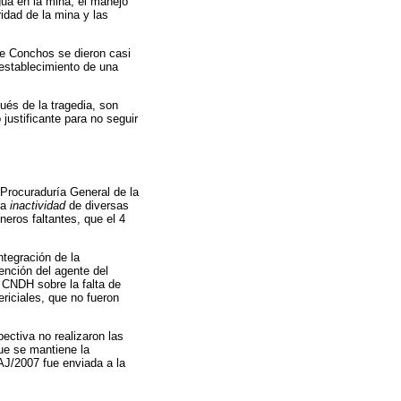
gua en la mina; el manejo
idad de la mina y las
de Conchos se dieron casi
 establecimiento de una
ués de la tragedia, son
ustificante para no seguir
 Procuraduría General de la
la
inactividad
de diversas
eros faltantes, que el 4
ntegración de la
ención del agente del
a CNDH sobre la falta de
ericiales, que no fueron
ectiva no realizaron las
que se mantiene la
J/2007 fue enviada a la