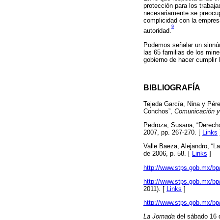
protección para los trabaj
necesariamente se preocupa
complicidad con la empresa
9
autoridad.
Podemos señalar un sinnúm
las 65 familias de los mine
gobierno de hacer cumplir l
BIBLIOGRAFÍA
Tejeda García, Nina y Pére
Conchos”,
Comunicación y
Pedroza, Susana, “Derecho
2007, pp. 267-270. [
Links
Valle Baeza, Alejandro, “L
de 2006, p. 58. [
Links
]
http://www.stps.gob.mx/b
http://www.stps.gob.mx/b
2011). [
Links
]
http://www.stps.gob.mx/bp
La Jornada
del sábado 16 d