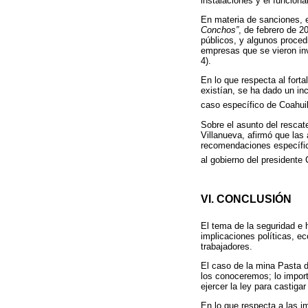
instalaciones y el funcion
En materia de sanciones, 
Conchos”
, de febrero de 2
públicos, y algunos proced
empresas que se vieron inv
4).
En lo que respecta al forta
existían, se ha dado un in
caso específico de Coahuil
Sobre el asunto del rescat
Villanueva, afirmó que las
recomendaciones específica
al gobierno del presidente 
VI. CONCLUSIÓN
El tema de la seguridad e 
implicaciones políticas, ec
trabajadores.
El caso de la mina Pasta 
los conoceremos; lo import
ejercer la ley para castig
En lo que respecta a las i