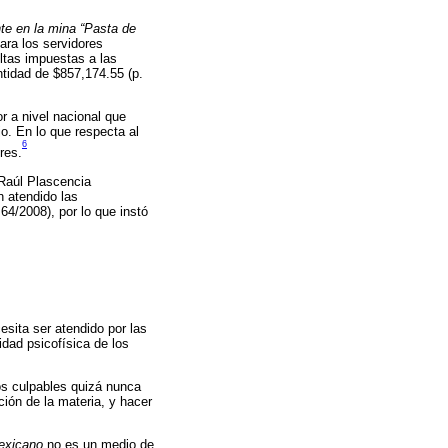
te en la mina “Pasta de
ara los servidores
ltas impuestas a las
ntidad de $857,174.55 (p.
r a nivel nacional que
o. En lo que respecta al
6
res.
 Raúl Plascencia
n atendido las
4/2008), por lo que instó
sita ser atendido por las
idad psicofísica de los
os culpables quizá nunca
ión de la materia, y hacer
exicano
no es un medio de