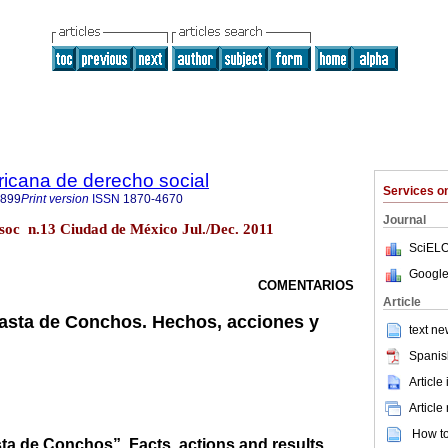
ricana de derecho social
Services 
7899
Print version
ISSN
1870-4670
Journal
 soc n.13 Ciudad de México Jul./Dec. 2011
SciELO
Google
COMENTARIOS
Article
asta de Conchos. Hechos, acciones y
text ne
Spanis
Article
Article
How to 
ta de Conchos”. Facts, actions and results