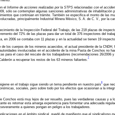
amiento.
en el
Informe de acciones realizadas por la STPS relacionadas con el acciden
009, sólo se contemplan algunas sanciones administrativas de inhabilitación p
imientos que continúan en trámite. También se especifica el monto de las mu
olucradas, principalmente Industrial Minera México, S. A. de C. V., por la ca
lecimiento de la Inspección Federal del Trabajo, de las 218 plazas de inspecto
cremento del 72% de las plazas para dar un total de 376 inspectores del trabaj
a, en 2006 se contaba con 11 plazas y en la actualidad se tienen 19 inspecto
e de los cuerpos de los mineros acaecidos, el actual presidente de la CNDH,
 autoridades involucradas en el accidente de la mina Pasta de Conchos no ha
s para el caso del rescate de los trabajadores (recomendaciones 26/2006 y 6
7
Calderón a recuperar los restos de los 63 mineros faltantes.
8
higiene en el trabajo sigue siendo un tema pendiente en nuestro país
que nece
onómicas, sociales, pero sobre todo por los efectos que ocasionan a la integr
de Conchos está muy lejos de ser resuelto, pues las verdaderas causas y a l
ante es retomar esta amarga experiencia para fomentar una adecuada regulac
ar severamente a quienes pongan en peligro a los trabajadores.
mplicaciones en el ámbito sindical, quedó de manifiesto que el
sindicalismo m