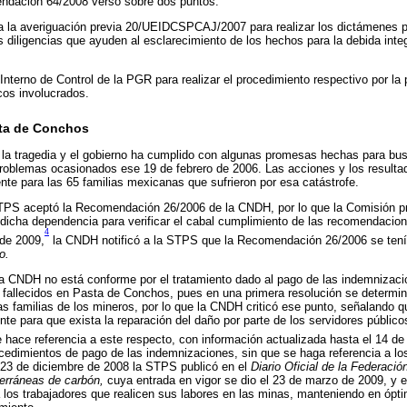
ndación 64/2008 versó sobre dos puntos:
 a la averiguación previa 20/UEIDCSPCAJ/2007 para realizar los dictámenes pe
 diligencias que ayuden al esclarecimiento de los hechos para la debida inte
Interno de Control de la PGR para realizar el procedimiento respectivo por la
cos involucrados.
sta de Conchos
la tragedia y el gobierno ha cumplido con algunas promesas hechas para busc
problemas ocasionados ese 19 de febrero de 2006. Las acciones y los resulta
ente para las 65 familias mexicanas que sufrieron por esa catástrofe.
 STPS aceptó la Recomendación 26/2006 de la CNDH, por lo que la Comisión pr
dicha dependencia para verificar el cabal cumplimiento de las recomendacio
4
 de 2009,
la CNDH notificó a la STPS que la Recomendación 26/2006 se te
o.
la CNDH no está conforme por el tratamiento dado al pago de las indemnizac
s fallecidos en Pasta de Conchos, pues en una primera resolución se determin
as familias de los mineros, por lo que la CNDH criticó ese punto, señalando q
te para que exista la reparación del daño por parte de los servidores público
 hace referencia a este respecto, con información actualizada hasta el 14 de
edimientos de pago de las indemnizaciones, sin que se haga referencia a lo
 23 de diciembre de 2008 la STPS publicó en el
Diario Oficial de la Federació
erráneas de carbón,
cuya entrada en vigor se dio el 23 de marzo de 2009, y 
los trabajadores que realicen sus labores en las minas, manteniendo en ópt