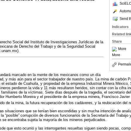
SciELO
Automat
Send th
Indicators
Related lin
Share
recho Social del Instituto de Investigaciones Jurídicas de la
icana de Derecho del Trabajo y de la Seguridad Social
More
.unam.mx).
More
Permali
quedará marcado en la mente de los mexicanos como un día
dad, y más aún para el sector trabajador de nuestro país. La mina de carbón
el estado de Coahuila, y propiedad de la empresa Industrial Minera México, S.
neros perdieron la vida y 11 más resultaron heridos, sin contar con la cifra 
familiares de la víctimas. Siete días después de la tragedia, el secretario de
dor Humberto Moreira y el presidente de la empresa minera, Francisco Javie
nido de la mina, la futura recuperación de los cadáveres, y la reubicación del r
s situaciones que se tenían bien escondidas y sin mucha intención de analiz
, la “posible” corrupción de diversos funcionarios de la Secretaría del Trabajo
ue se encontraba sujeta la mayoría de los mineros perjudicados.
de que esto ocurrió y las interrogantes resueltas siguen siendo pocas, com