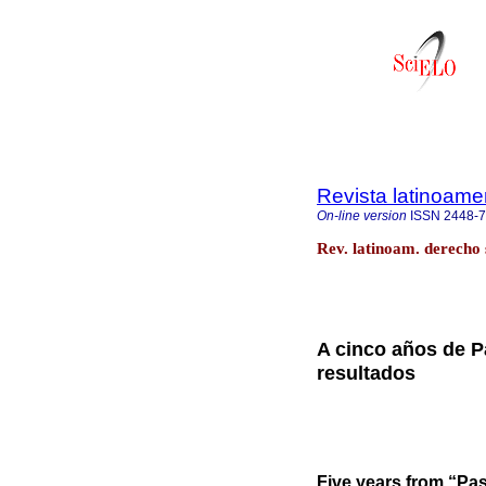
Revista latinoame
On-line version
ISSN
2448-
Rev. latinoam. derecho
A cinco años de P
resultados
Five years from “Pas