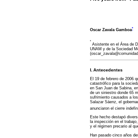
*
Oscar Zavala Gamboa
*
Asistente en el Área de De
UNAM y de la Sociedad Mex
(oscar_zavala@comunidad
I. Antecedentes
El 19 de febrero de 2006 
catastrófico para la socie
en San Juan de Sabina, en 
de un siniestro donde 65 mi
sufrimiento causados a los 
Salazar Sáenz, el goberna
anunciaron el cierre indefi
Este hecho destapó diversa
la inspección en el trabajo
y el régimen precario al q
Han pasado cinco años des