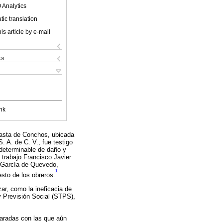
 Analytics
ic translation
is article by e-mail
ks
nk
 Pasta de Conchos, ubicada
 A. de C. V., fue testigo
indeterminable de daño y
l trabajo Francisco Javier
r García de Quevedo,
1
esto de los obreros.
ar, como la ineficacia de
 y Previsión Social (STPS),
paradas con las que aún