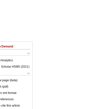
on Demand
 Analytics
 Scholar H5M5 (
2021
)
w page (beta)
h (pdf)
 in xml format
 references
cite this article