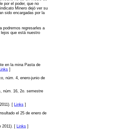
e por el poder, que no
indicato Minero dejó ver su
an sido encargadas por la
a podremos regresarles a
 lejos que está nuestro
nte en la mina Pasta de
Links
]
co, núm. 4, enero-junio de
s, núm. 16, 2o. semestre
2011). [
Links
]
nsultado el 25 de enero de
e 2011). [
Links
]