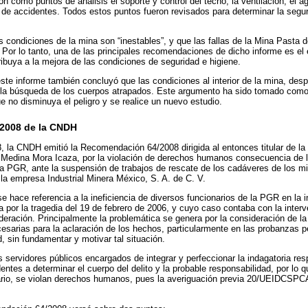
n como puntos de análisis el soporte y control del techo; la ventilación; el a
ro de accidentes. Todos estos puntos fueron revisados para determinar la segur
s condiciones de la mina son “inestables”, y que las fallas de la Mina Pasta 
. Por lo tanto, una de las principales recomendaciones de dicho informe es el
ibuya a la mejora de las condiciones de seguridad e higiene.
este informe también concluyó que las condiciones al interior de la mina, desp
 la búsqueda de los cuerpos atrapados. Este argumento ha sido tomado como j
e no disminuya el peligro y se realice un nuevo estudio.
/2008 de la CNDH
, la CNDH emitió la Recomendación 64/2008 dirigida al entonces titular de la
Medina Mora Icaza, por la violación de derechos humanos consecuencia de 
la PGR, ante la suspensión de trabajos de rescate de los cadáveres de los min
 la empresa Industrial Minera México, S. A. de C. V.
hace referencia a la ineficiencia de diversos funcionarios de la PGR en la i
a por la tragedia del 19 de febrero de 2006, y cuyo caso contaba con la interv
ederación. Principalmente la problemática se genera por la consideración de l
cesarias para la aclaración de los hechos, particularmente en las probanzas p
, sin fundamentar y motivar tal situación.
servidores públicos encargados de integrar y perfeccionar la indagatoria resp
entes a determinar el cuerpo del delito y la probable responsabilidad, por lo 
ario, se violan derechos humanos, pues la averiguación previa 20/UEIDCSPCA