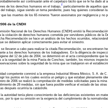
 probablemente así continuarán ante el carpetazo tácito que se le ha dado al 
2
iones de los derechos humanos en el trabajo,
particularmente de aquellos que 
del trabajo, sigue siendo un tema pendiente, pues hay quienes consideran la
r que las muertes de los 65 mineros “fueron asesinatos por negligencia y no p
2006 de la CNDH
 Comisión Nacional de los Derechos Humanos (CNDH) emitió la Recomendació
 la violación de derechos humanos cometida por servidores públicos de la D
cha Recomendación se hace un análisis de los hechos ocurridos, relacionánd
ue se debieron aplicar correctamente para evitar el siniestro.
 se llevaron a cabo para realizar la citada Recomendación, se encontraron 
grante a los derechos humanos de los trabajadores. En la diligencia de inspec
igiene del 12 de julio de 2004, se determinó en el acta correspondiente que 
 a la seguridad de la mina Pasta de Conchos; también, los mismos inspector
bservaciones sobre la seguridad de la mina que se tradujeron en el establec
ridad competente conminó a la empresa Industrial Minera México, S. A. de C. V
gir los puntos en los cuales existía un peligro y que estaban plenamente iden
brero de 2006 se realizó la comprobación de medidas solicitadas para la min
imiento de 28 medidas, sin que fuera posible verificar el estado de las otras 
s después ocurriría la catástrofe.
autoridad tenía pleno conocimiento de las deficiencias existentes en mater
s, por lo que su omisión en la exigencia del cumplimiento de la normatividad