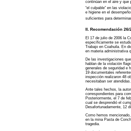
continúan en el aire y que
“el culpable” en las violac
e higiene en el desempeño 
suficientes para determina
II. Recomendación 26/
El 17 de julio de 2006 la
específicamente se estudia
Trabajo en Coahuila. En di
en materia administrativa q
De las investigaciones que
hablan de la violación fla
generales de seguridad e h
19 documentales referentes
inspección realizaron 48 o
necesitaban ser atendidas.
Ante tales hechos, la auto
correspondientes para corre
Posteriormente, el 7 de fe
cual se desprendió el cumpl
Desafortunadamente, 12 día
Como hemos mencionado, la 
en la mina Pasta de Concho
tragedia.