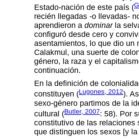
G
Estado-nación de este país (
recién llegadas -o llevadas- n
aprendieron a
dominar
la selv
configuró desde cero y conviv
asentamientos, lo que dio un m
Calakmul, una suerte de colon
género, la raza y el capitali
continuación.
En la definición de colonialid
Lugones, 2012
constituyen (
). A
sexo-género partimos de la id
Butler, 2007
cultural (
: 58). Por 
constitutivo de las relaciones
que distinguen los sexos [y l