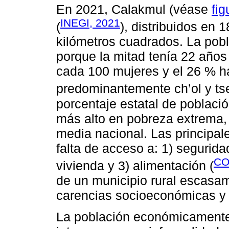
En 2021, Calakmul (véase
fig
INEGI, 2021
(
), distribuidos en 
kilómetros cuadrados. La pob
porque la mitad tenía 22 año
cada 100 mujeres y el 26 % ha
predominantemente ch’ol y tsel
porcentaje estatal de poblaci
más alto en pobreza extrema,
media nacional. Las principal
falta de acceso a: 1) seguridad
CO
vivienda y 3) alimentación (
de un municipio rural escasa
carencias socioeconómicas y 
La población económicamente 