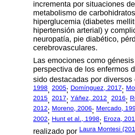
incrementa por situaciones de 
metabolismo de carbohidratos, 
hiperglucemia (diabetes mellitu
hipertensión arterial) y comp
neuropatía, pie diabético, pér
cerebrovasculares.
Las emociones como génesis 
perspectiva de los enfermos d
sido destacadas por diversos 
1998
2005
Domínguez, 2017
Mo
,
;
;
2015
2017
Yáñez, 2012
2016
R
,
;
,
;
2012
Moreno, 2006
Mercado, 19
;
;
2002
Hunt et al., 1998
Eroza, 20
;
;
Laura Montesi (20
realizado por