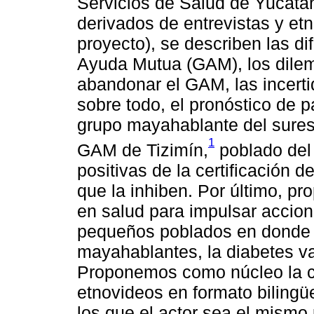
Servicios de Salud de Yucatán
derivados de entrevistas y etn
proyecto), se describen las di
Ayuda Mutua (GAM), los dilema
abandonar el GAM, las incerti
sobre todo, el pronóstico de 
grupo mayahablante del sures
1
GAM de Tizimín,
poblado del 
positivas de la certificación d
que la inhiben. Por último, pr
en salud para impulsar accion
pequeños poblados en donde e
mayahablantes, la diabetes v
Proponemos como núcleo la co
etnovideos en formato bilingü
los que el actor sea el mismo