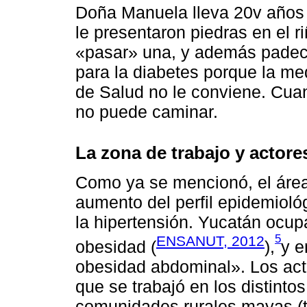
Doña Manuela lleva 20v años 
le presentaron piedras en el 
«pasar» una, y además padec
para la diabetes porque la me
de Salud no le conviene. Cuan
no puede caminar.
La zona de trabajo y actore
Como ya se mencionó, el área 
aumento del perfil epidemioló
la hipertensión. Yucatán ocupa
5
ENSANUT, 2012
obesidad (
),
y e
obesidad abdominal». Los acto
que se trabajó en los distint
comunidades rurales mayas (t