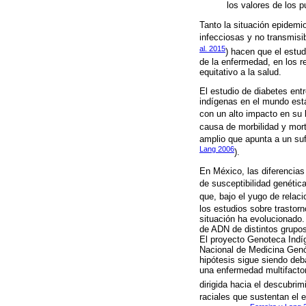
los valores de los p
Tanto la situación epidemi
infecciosas y no transmisi
al. 2015
) hacen que el estudi
de la enfermedad, en los r
equitativo a la salud.
El estudio de diabetes ent
indígenas en el mundo está
con un alto impacto en su 
causa de morbilidad y mort
amplio que apunta a un suf
Lang 2006
).
En México, las diferencia
de susceptibilidad genética
que, bajo el yugo de relac
los estudios sobre trastor
situación ha evolucionado.
de ADN de distintos grupos
El proyecto Genoteca Indíg
Nacional de Medicina Genóm
hipótesis sigue siendo deb
una enfermedad multifactor
dirigida hacia el descubri
raciales que sustentan el e