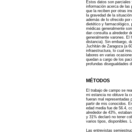
Estos datos son parciales
información acerca de las
que la reciben por otras i
la gravedad de la situación
además de lo ofrecido por
dietético y farmacológico,
médicas generalmente son
dan consulta a alrededor d
generalmente varones. El h
distancia). Sin embargo, d
Juchitán de Zaragoza (a 6
infraestructura, lo cual r
labores en varias ocasiones
quedan a cargo de los pacie
profundas disegualdades de
MÉTODOS
El trabajo de campo se rea
mi estancia no obtuve la c
fueran mal representadas p
partir de mis conocidos. 
edad media fue de 56.4, co
alrededor de 43%, estaban
y 31% declaró no tener cob
varios tipos, disponibles.
Las entrevistas semiestruc