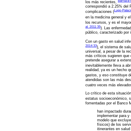
Barraza-L
los más recientes,
correspondió a 2.25% del P
Lugo-Palaci
complicaciones (
en la medicina general y el
los recursos, y es el mayor
al. 2011:35
). Las enfermedad
público, caracterizado por 
Con un gasto en salud infe
2014:33
), el sistema de sal
universal, a pesar de la r
más críticos sugieren que
pretende asegurar a extens
inevitablemente lleva a abr
realidad, ya es un hecho q
gastos, y eso constituye d
atendidas son las más des
cuatro veces más elevados 
Lo crítico de esta situaci
estatus socioeconómico, s
fomentadas por el Banco M
han impactado duran
implementar para y 
modelo que excluye 
físicos) de los serv
itinerantes en salud