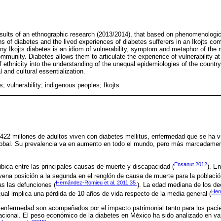
results of an ethnographic research (2013/2014), that based on phenomenologi
ons of diabetes and the lived experiences of diabetes sufferers in an Ikojts c
ny Ikojts diabetes is an idiom of vulnerability, symptom and metaphor of th
ommunity. Diabetes allows them to articulate the experience of vulnerability at 
 ethnicity into the understanding of the unequal epidemiologies of the countr
l and cultural essentialization.
s; vulnerability; indigenous peoples; Ikojts
422 millones de adultos viven con diabetes mellitus, enfermedad que se ha vu
lobal. Su prevalencia va en aumento en todo el mundo, pero más marcadamen
Ensanut 2012
bica entre las principales causas de muerte y discapacidad (
). E
ena posición a la segunda en el renglón de causa de muerte para la població
Hernández-Romieu et al. 2011:35
s las defunciones (
). La edad mediana de los de
Her
cual implica una pérdida de 10 años de vida respecto de la media general (
enfermedad son acompañados por el impacto patrimonial tanto para los paci
acional. El peso económico de la diabetes en México ha sido analizado en va