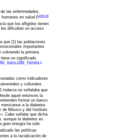
a de las enfermedades,
Lerin et
os humanos en salud (
cia que los afligidos tienen
les dificultan un acceso
a que (1) las poblaciones
oemocionales importantes
n volviendo la primera
 tiene un significado
000
Garro 1995
Ferreira y
,
,
ncionadas como indicadores
tamentales y culturales
01 todavía se señalaba que
Desde aquel entonces la
 pretenden formar un banco
s mexicanos a la diabetes.
 de México y del Instituto
r». Cabe señalar que dicha
o, aunque la diabetes es
a gran energía ha sido
lizado las políticas
entes a la racialización de