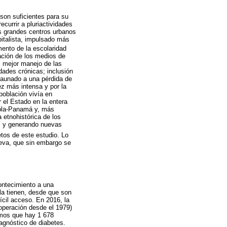
 son suficientes para su
urrir a pluriactividades
os grandes centros urbanos
italista, impulsado más
mento de la escolaridad
ación de los medios de
; mejor manejo de las
ades crónicas; inclusión
 aunado a una pérdida de
ez más intensa y por la
población vivía en
 el Estado en la entera
ebla-Panamá y, más
 etnohistórica de los
os y generando nuevas
etos de este estudio. Lo
nueva, que sin embargo se
ontecimiento a una
la tienen, desde que son
ícil acceso. En 2016, la
operación desde el 1979)
amos que hay 1 678
agnóstico de diabetes.