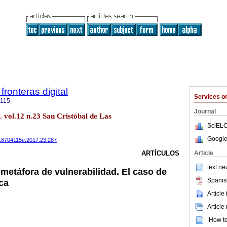
fronteras digital
Services 
4115
Journal
t. vol.12 n.23 San Cristóbal de Las
SciELO
Google
r.18704115e.2017.23.287
Article
ARTÍCULOS
text ne
metáfora de vulnerabilidad. El caso de
Spanis
ca
Article
Article
How to 