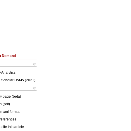
on Demand
 Analytics
 Scholar H5M5 (
2021
)
w page (beta)
h (pdf)
 in xml format
 references
cite this article