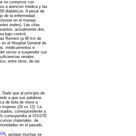
que no contamos con
so a atención médica y las
300 diabéticos. A pesar de
ejo de la enfermedad,
onsiste en el manejo
ntes orales). Las citas
santes, actualmente dos,
sa bajo control,
tías Romero (a 90 km de
 en el Hospital General de
mos, medicamentos e
 del sector a suspender sus
suficiencias renales
ce, entre otros, de las
. Dado que al principio de
miedo a que sus palabras
ica de bola de nieve a
 mujeres (26 vs 12). La
istados, correspondiente a
11% correspondía al ISSSTE
ecursos materiales, de
ortunidades en el pasado.
1978
), aunque muchas se