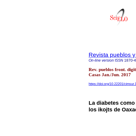
Revista pueblos y 
On-line version
ISSN
1870-
Rev. pueblos front. digi
Casas Jan./Jun. 2017
https://doi.org/10.22201/cimsu
La diabetes como 
los ikojts de Oaxa