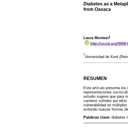
Diabetes as a Metapho
from Oaxaca
1
Laura Montesi
http://orcid.org/0000
1
Universidad de Kent (Rein
RESUMEN
Este artículo presenta los
representaciones sociocult
estudio sugiere que para m
cambios sufridos por ellos 
vulnerabilidad en múltiples
evitando nuevas formas de e
Palabras clave:
diabetes t