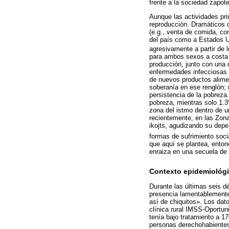
frente a la sociedad zapot
Aunque las actividades pri
reproducción. Dramáticos c
(e.g., venta de comida, co
del país como a Estados U
agresivamente a partir de 
para ambos sexos a costa 
producción, junto con una 
enfermedades infecciosas 
de nuevos productos alimen
soberanía en ese renglón; 
persistencia de la pobreza
pobreza, mientras solo 1.3
zona del istmo dentro de u
recientemente, en las Zona
ikojts, agudizando su depe
formas de sufrimiento soci
que aquí se plantea, enton
enraiza en una secuela de 
Contexto epidemiológ
Durante las últimas seis d
presencia lamentablemente
así de chiquitos». Los dat
clínica rural IMSS-Oportun
tenía bajo tratamiento a 
personas derechohabientes 