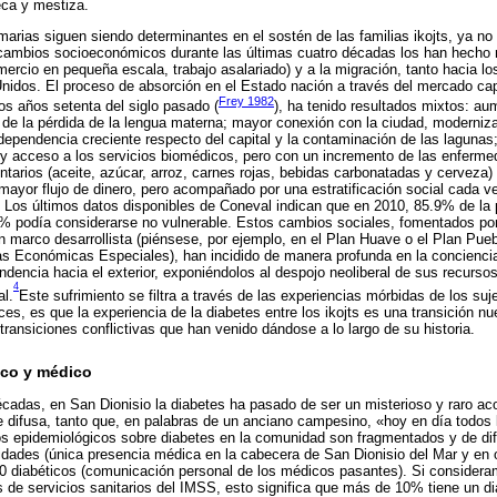
eca y mestiza.
marias siguen siendo determinantes en el sostén de las familias ikojts, ya no
ambios socioeconómicos durante las últimas cuatro décadas los han hecho rec
mercio en pequeña escala, trabajo asalariado) y a la migración, tanto hacia l
nidos. El proceso de absorción en el Estado nación a través del mercado cap
Frey 1982
los años setenta del siglo pasado (
), ha tenido resultados mixtos: au
de la pérdida de la lengua materna; mayor conexión con la ciudad, moderniz
dependencia creciente respecto del capital y la contaminación de las lagunas
y acceso a los servicios biomédicos, pero con un incremento de las enfermed
tarios (aceite, azúcar, arroz, carnes rojas, bebidas carbonatadas y cerveza)
mayor flujo de dinero, pero acompañado por una estratificación social cada v
. Los últimos datos disponibles de Coneval indican que en 2010, 85.9% de la 
% podía considerarse no vulnerable. Estos cambios sociales, fomentados por
n marco desarrollista (piénsese, por ejemplo, en el Plan Huave o el Plan Pu
s Económicas Especiales), han incidido de manera profunda en la conciencia
ndencia hacia el exterior, exponiéndolos al despojo neoliberal de sus recurs
4
al.
Este sufrimiento se filtra a través de las experiencias mórbidas de los suj
ces, es que la experiencia de la diabetes entre los ikojts es una transición 
transiciones conflictivas que han venido dándose a lo largo de su historia.
ico y médico
écadas, en San Dionisio la diabetes ha pasado de ser un misterioso y raro ac
 difusa, tanto que, en palabras de un anciano campesino, «hoy en día todos 
os epidemiológicos sobre diabetes en la comunidad son fragmentados y de dif
idades (única presencia médica en la cabecera de San Dionisio del Mar y en 
170 diabéticos (comunicación personal de los médicos pasantes). Si consider
de servicios sanitarios del IMSS, esto significa que más de 10% tiene un di