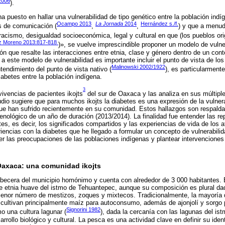
2006
).
ha puesto en hallar una vulnerabilidad de tipo genético entre la población ind
Ocampo 2013
La Jornada
2014
Hernández s./f.
s de comunicación (
,
,
) y que a menud
racismo, desigualdad socioeconómica, legal y cultural en que (los pueblos orig
z Moreno 2013:817-818
)», se vuelve imprescindible proponer un modelo de vulner
ión que resalte las interacciones entre etnia, clase y género dentro de un co
 a este modelo de vulnerabilidad es importante incluir el punto de vista de los
Malinowski 2002/1922
tendimiento del punto de vista nativo (
), es particularmente
iabetes entre la población indígena.
3
vivencias de pacientes ikojts
del sur de Oaxaca y las analiza en sus múltipl
tudio sugiere que para muchos ikojts la diabetes es una expresión de la vulner
ue han sufrido recientemente en su comunidad. Estos hallazgos son respalda
enológico de un año de duración (2013/2014). La finalidad fue entender las r
tes, es decir, los significados compartidos y las experiencias de vida de los af
iencias con la diabetes que he llegado a formular un concepto de vulnerabilid
r las preocupaciones de las poblaciones indígenas y plantear intervenciones
 Oaxaca: una comunidad ikojts
abecera del municipio homónimo y cuenta con alrededor de 3 000 habitantes. 
e etnia huave del istmo de Tehuantepec, aunque su composición es plural da
enor número de mestizos, zoques y mixtecos. Tradicionalmente, la mayoría de
cultivan principalmente maíz para autoconsumo, además de ajonjolí y sorgo p
Signorini 1982
o una cultura lagunar (
), dada la cercanía con las lagunas del ist
rrollo biológico y cultural. La pesca es una actividad clave en definir su iden