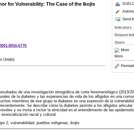
r for Vulnerability: The Case of the Ikojts
SciELO
Automat
Send th
Indicators
Related lin
Share
-0001-8916-6776
More
More
o Unido)
Permali
 resultados de una investigación etnográfica de corte fenomenológico (2013/20
urales de la diabetes y las experiencias de vida de los afligidos en una comu
uchos miembros de ese grupo la diabetes es una expresión de la vulnerabili
recientemente. Se describe cómo la diabetes permite a los afligidos articular 
 niveles y se invita a incluir la etnicidad en el entendimiento de las epidemiol
sencialización racial y cultural.
ipo 2; vulnerabilidad; pueblos indígenas; ikojts