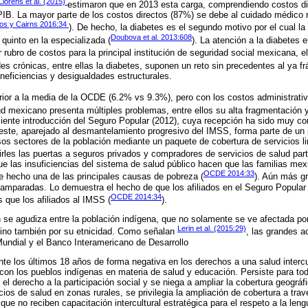
lorens et al. (2015)
estimaron que en 2013 esta carga, comprendiendo costos dir
IB. La mayor parte de los costos directos (87%) se debe al cuidado médico 
os y Cairns 2016:34
). De hecho, la diabetes es el segundo motivo por el cual l
Doubova et al. 2013:608
 quinto en la especializada (
). La atención a la diabetes
 rubro de costos para la principal institución de seguridad social mexicana, e
es crónicas, entre ellas la diabetes, suponen un reto sin precedentes al ya fr
ineficiencias y desigualdades estructurales.
rior a la media de la OCDE (6.2% vs 9.3%), pero con los costos administrati
ud mexicano presenta múltiples problemas, entre ellos su alta fragmentación y
eciente introducción del Seguro Popular (2012), cuya recepción ha sido muy con
 este, aparejado al desmantelamiento progresivo del IMSS, forma parte de u
os sectores de la población mediante un paquete de cobertura de servicios li
irles las puertas a seguros privados y compradores de servicios de salud part
ue las insuficiencias del sistema de salud público hacen que las familias mex
OCDE 2014:33
e hecho una de las principales causas de pobreza (
). Aún más gr
amparadas. Lo demuestra el hecho de que los afiliados en el Seguro Popular 
OCDE 2014:34
que los afiliados al IMSS (
).
ón se agudiza entre la población indígena, que no solamente se ve afectada por
Lerin et al. (2015:29)
ino también por su etnicidad. Como señalan
, las grandes a
undial y el Banco Interamericano de Desarrollo
te los últimos 18 años de forma negativa en los derechos a una salud interc
con los pueblos indígenas en materia de salud y educación. Persiste para tod
el derecho a la participación social y se niega a ampliar la cobertura geográf
icios de salud en zonas rurales, se privilegia la ampliación de cobertura a tra
 que no reciben capacitación intercultural estratégica para el respeto a la leng