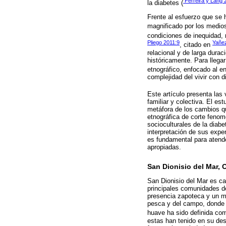
Ferreira y Lang 
la diabetes (
Frente al esfuerzo que se 
magnificado por los medio
condiciones de inequidad, 
Pliego 2011:9
Yañe
, citado en
relacional y de larga durac
históricamente. Para llegar
etnográfico, enfocado al en
complejidad del vivir con d
Este artículo presenta las 
familiar y colectiva. El es
metáfora de los cambios q
etnográfica de corte fenom
socioculturales de la diabe
interpretación de sus exper
es fundamental para atende
apropiadas.
San Dionisio del Mar,
San Dionisio del Mar es c
principales comunidades d
presencia zapoteca y un m
pesca y del campo, donde 
huave ha sido definida com
estas han tenido en su desa