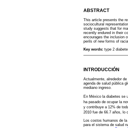
ABSTRACT
This article presents the 
sociocultural representati
study suggests that for ma
recently endured in their c
encourages the inclusion of
perils of new forms of racia
Key words:
type 2 diabete
INTRODUCCIÓN
Actualmente, alrededor de 
agenda de salud pública g
mediano ingreso.
En México la diabetes se u
ha pasado de ocupar la nov
y contribuye a 12% de toda
2010 fue de 66.7 años, lo 
Los costos humanos de la 
para el sistema de salud n