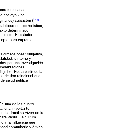
ígena mexicana,
o soslaya «las
Page
inarios) subsisten (
abilidad de tipo holístico,
ntexto determinado
 sujetos. El estudio
 apto para captar la
es dimensiones: subjetiva,
abilidad, síntoma y
dos por una investigación
epresentaciones
ligidos. Fue a partir de la
ad de tipo relacional que
 de salud pública
Es una de las cuatro
da una importante
 las familias viven de la
ara venta. La cultura
mo y la influencia que
tidad comunitaria y étnica