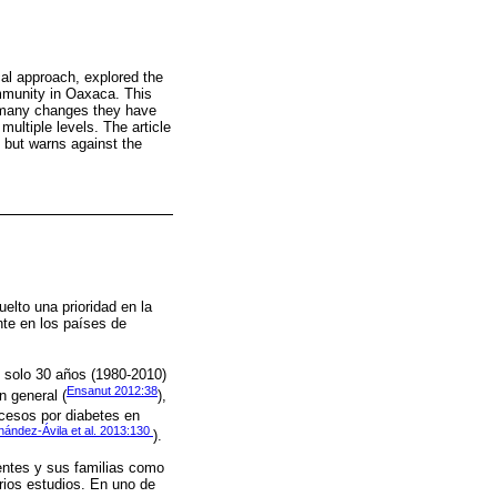
cal approach, explored the
ommunity in Oaxaca. This
e many changes they have
multiple levels. The article
y but warns against the
elto una prioridad en la
te en los países de
n solo 30 años (1980-2010)
Ensanut 2012:38
n general (
),
cesos por diabetes en
nández-Ávila et al. 2013:130
).
entes y sus familias como
rios estudios. En uno de