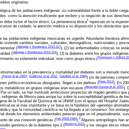
ueblos originarios.
ológica de las poblaciones indígenas -su vulnerabilidad frente a la doble carg
bles- como la atención insuficiente que reciben y la negación de sus derech
1
o deba incluir el factor étnico. La pertenencia étnica
repercute en la experien
ecursos de cuidado, la atención médica a su disposición y los obstáculos que 
re las poblaciones indígenas mexicanas es urgente. Abundante literatura afirm
n viviendo cambios sociales, culturales, demográficos, nutricionales y psic
Valeggia y Snodgrass 2015:117
bienestar (
); (2) las enfermedades crónicas se está
Valeggia y Snodgrass 2015:124
alidad (
); (3) la diabetes entre los grupos indígenas
Thompson y Gifford 2
rimiento no solamente individual, sino como grupo étnico (
s etnorraciales en la prevalencia y mortalidad por diabetes son a menudo me
Flores et al. 2004
Gutiérrez et al. 2011
Gardner et al. 1984
 (
,
,
) y/o de patrones compor
Page 2013
iones político-económicas desiguales, llegan a ser dañinos (
). En 20
Alvarado-Osuna et al. 2001
nos metabólicos en grupos indígenas eran escasos (
). 
 Por un lado, se han instituido ambiciosos proyectos de mapeo genético que
 indígenas de México para arrojar luz sobre la susceptibilidad genética de lo
ena de la Facultad de Química de la UNAM (con el apoyo del Hospital Juárez
ica) es el más importante y se basa en la hipótesis del «genotipo ahorrado
atida y que la comunidad científica no ha llegado a un consenso. Sin embarg
ial donde los elementos ambientales parecen jugar un rol preponderante, «un
2
Fee 2006:2990
miento de una conexión genética» (
).
Algunos antropólogos han ana
Montoya 2011
studio genómico de la diabetes tipo 2 (
) y los riesgos éticos inher