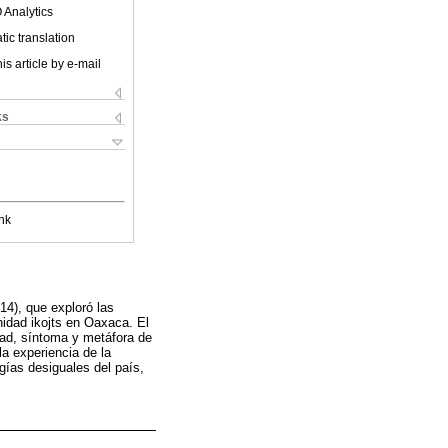
 Analytics
ic translation
is article by e-mail
ks
nk
14), que exploró las
nidad ikojts en Oaxaca. El
dad, síntoma y metáfora de
la experiencia de la
ogías desiguales del país,