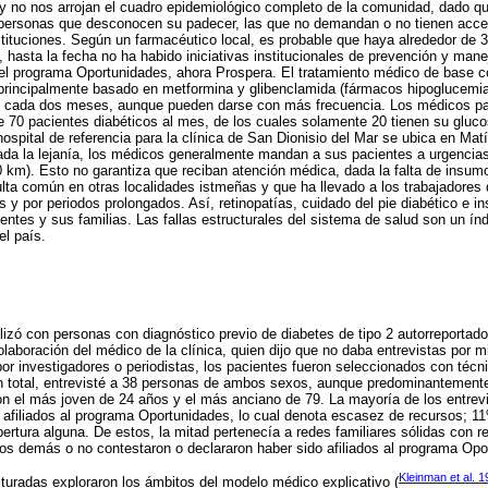
 y no nos arrojan el cuadro epidemiológico completo de la comunidad, dado 
 personas que desconocen su padecer, las que no demandan o no tienen acce
nstituciones. Según un farmacéutico local, es probable que haya alrededor de 
, hasta la fecha no ha habido iniciativas institucionales de prevención y man
 el programa Oportunidades, ahora Prospera. El tratamiento médico de base c
 principalmente basado en metformina y glibenclamida (fármacos hipoglucemia
 cada dos meses, aunque pueden darse con más frecuencia. Los médicos pa
e 70 pacientes diabéticos al mes, de los cuales solamente 20 tienen su gluco
ospital de referencia para la clínica de San Dionisio del Mar se ubica en Ma
ada la lejanía, los médicos generalmente mandan a sus pacientes a urgencias
0 km). Esto no garantiza que reciban atención médica, dada la falta de insu
esulta común en otras localidades istmeñas y que ha llevado a los trabajadores
 y por periodos prolongados. Así, retinopatías, cuidado del pie diabético e in
ntes y sus familias. Las fallas estructurales del sistema de salud son un índi
l país.
lizó con personas con diagnóstico previo de diabetes de tipo 2 autorreportado
olaboración del médico de la clínica, quien dijo que no daba entrevistas por 
or investigadores o periodistas, los pacientes fueron seleccionados con técn
En total, entrevisté a 38 personas de ambos sexos, aunque predominantemente
n el más joven de 24 años y el más anciano de 79. La mayoría de los entrev
 afiliados al programa Oportunidades, lo cual denota escasez de recursos; 
ertura alguna. De estos, la mitad pertenecía a redes familiares sólidas con r
 Los demás o no contestaron o declararon haber sido afiliados al programa Op
Kleinman et al. 
turadas exploraron los ámbitos del modelo médico explicativo (