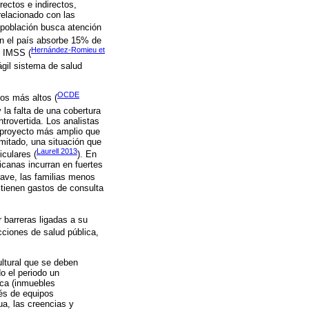
ectos e indirectos,
relacionado con las
a población busca atención
 en el país absorbe 15% de
Hernández-Romieu et
l IMSS (
ágil sistema de salud
OCDE
vos más altos (
 la falta de una cobertura
trovertida. Los analistas
n proyecto más amplio que
mitado, una situación que
Laurell 2013
iculares (
). En
icanas incurran en fuertes
ave, las familias menos
tienen gastos de consulta
 barreras ligadas a su
cciones de salud pública,
ultural que se deben
o el periodo un
ica (inmuebles
vés de equipos
ua, las creencias y