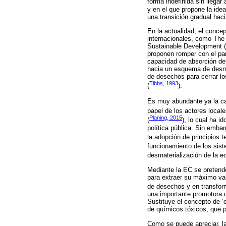
forma indefinida sin llegar 
y en el que propone la idea
una transición gradual hac
En la actualidad, el conce
internacionales, como The
Sustainable Development (
proponen romper con el par
capacidad de absorción del 
hacia un esquema de desmat
de desechos para cerrar lo
Tibbs, 1993
(
).
Es muy abundante ya la can
papel de los actores locale
Planing, 2015
(
), lo cual ha 
política pública. Sin emba
la adopción de principios t
funcionamiento de los sist
desmaterialización de la e
Mediante la EC se pretende
para extraer su máximo val
de desechos y en transform
una importante promotora d
Sustituye el concepto de ‘
de químicos tóxicos, que per
Como se puede apreciar, la