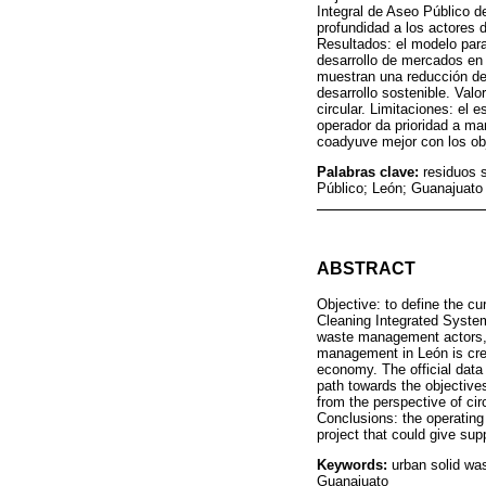
Integral de Aseo Público de
profundidad a los actores 
Resultados: el modelo para
desarrollo de mercados en u
muestran una reducción de
desarrollo sostenible. Val
circular. Limitaciones: el
operador da prioridad a ma
coadyuve mejor con los obj
Palabras clave:
residuos s
Público; León; Guanajuato
ABSTRACT
Objective: to define the c
Cleaning Integrated System.
waste management actors, c
management in León is creat
economy. The official data
path towards the objective
from the perspective of cir
Conclusions: the operating 
project that could give sup
Keywords:
urban solid wa
Guanajuato