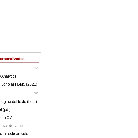
Personalizados
 Analytics
 Scholar H5M5 (
2021
)
ágina del texto (beta)
l (pdf)
lo en XML
cias del artículo
itar este artículo