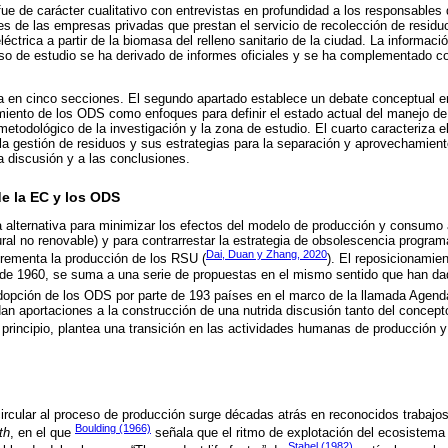
e de carácter cualitativo con entrevistas en profundidad a los responsables 
s de las empresas privadas que prestan el servicio de recolección de residuos
éctrica a partir de la biomasa del relleno sanitario de la ciudad. La informaci
caso de estudio se ha derivado de informes oficiales y se ha complementado co
 en cinco secciones. El segundo apartado establece un debate conceptual en
imiento de los ODS como enfoques para definir el estado actual del manejo d
 metodológico de la investigación y la zona de estudio. El cuarto caracteriza 
 la gestión de residuos y sus estrategias para la separación y aprovechamien
a discusión y a las conclusiones.
e la EC y los ODS
alternativa para minimizar los efectos del modelo de producción y consumo 
ural no renovable) y para contrarrestar la estrategia de obsolescencia program
Dai, Duan y Zhang, 2020
crementa la producción de los RSU (
). El reposicionamie
 de 1960, se suma a una serie de propuestas en el mismo sentido que han d
adopción de los ODS por parte de 193 países en el marco de la llamada Agend
n aportaciones a la construcción de una nutrida discusión tanto del concept
 principio, plantea una transición en las actividades humanas de producción 
circular al proceso de producción surge décadas atrás en reconocidos trabaj
Boulding (1966)
th
, en el que
señala que el ritmo de explotación del ecosistem
Stahel (1982)