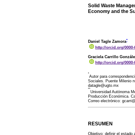
Solid Waste Managem
Economy and the Su
*
Daniel Tagle Zamora
http://orcid.org/0000
Graciela Carrillo Gonzál
http://orcid.org/0000
*
Autor para correspondenc
Sociales. Puente Milenio n
datagle@ugto.mx
**
Universidad Autónoma Met
Producción Económica. Cal
Correo electrónico: gcarr
RESUMEN
Objetivo: definir el estad