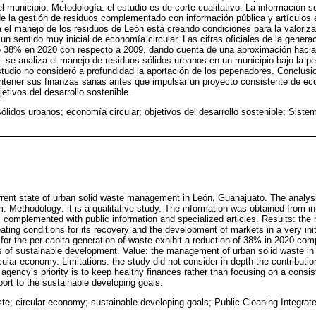
l municipio. Metodología: el estudio es de corte cualitativo. La información 
de la gestión de residuos complementado con información pública y artículos 
 el manejo de los residuos de León está creando condiciones para la valoriza
n sentido muy inicial de economía circular. Las cifras oficiales de la genera
 38% en 2020 con respecto a 2009, dando cuenta de una aproximación hacia 
or: se analiza el manejo de residuos sólidos urbanos en un municipio bajo la 
 estudio no consideró a profundidad la aportación de los pepenadores. Conclus
ntener sus finanzas sanas antes que impulsar un proyecto consistente de ec
etivos del desarrollo sostenible.
ólidos urbanos; economía circular; objetivos del desarrollo sostenible; Siste
urrent state of urban solid waste management in León, Guanajuato. The analysis
 Methodology: it is a qualitative study. The information was obtained from in
omplemented with public information and specialized articles. Results: the 
ing conditions for its recovery and the development of markets in a very initi
 for the per capita generation of waste exhibit a reduction of 38% in 2020 co
s of sustainable development. Value: the management of urban solid waste in 
cular economy. Limitations: the study did not consider in depth the contributio
agency’s priority is to keep healthy finances rather than focusing on a consi
port to the sustainable developing goals.
ste; circular economy; sustainable developing goals; Public Cleaning Integra