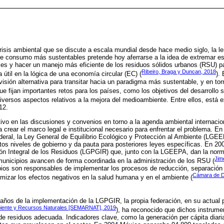
risis ambiental que se discute a escala mundial desde hace medio siglo, la le
e consumo más sustentables pretende hoy aferrarse a la idea de extremar es
les y hacer un manejo más eficiente de los residuos sólidos urbanos (RSU) pa
Ribeiro, Braga y Duncan, 2018
a útil en la lógica de una economía circular (EC) (
).
isión alternativa para transitar hacia un paradigma más sustentable, y en to
e fijan importantes retos para los países, como los objetivos del desarrollo 
iversos aspectos relativos a la mejora del medioambiente. Entre ellos, está ex
12.
ivo en las discusiones y convenios en torno a la agenda ambiental internaci
crear el marco legal e institucional necesario para enfrentar el problema. En
ederal, la Ley General de Equilibrio Ecológico y Protección al Ambiente (LGEE
tos niveles de gobierno y da pauta para posteriores leyes específicas. En 20
ión Integral de los Residuos (LGPGIR) que, junto con la LGEEPA, dan la norm
Jim
 municipios avancen de forma coordinada en la administración de los RSU (
ios son responsables de implementar los procesos de reducción, separación 
Cámara de Di
nimizar los efectos negativos en la salud humana y en el ambiente (
 años de la implementación de la LGPGIR, la propia federación, en su actual 
biente y Recursos Naturales [SEMARNAT], 2019
), ha reconocido que dichos instrume
de residuos adecuada. Indicadores clave, como la generación per cápita diar