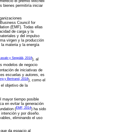
e mereció el premio Mitchell
 bienes permitiría iniciar
rganizaciones
Business Council for
ation (EMF). Todas ellas
acidad de carga y la
materiales y del impulso
ima virgen y la producción
la materia y la energía
asalo y Seppälä, 2018
), al
os modelos de negocio
ntación de iniciativas de
tes escuelas y autores, es
rg y Bertrand, 2018
), como el
y el objetivo de la
el mayor tiempo posible
ca en evitar la generación
EMF, 2014
undation (
) ha sido
 intención y por diseño.
vables, eliminando el uso
 que da espacio al