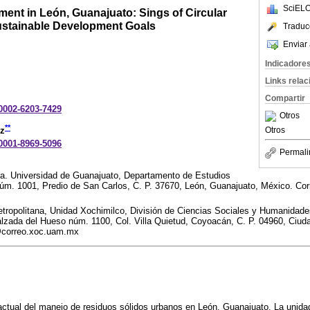
SciELO
ent in León, Guanajuato: Sings of Circular
stainable Development Goals
Traduc
Enviar 
Indicadore
Links rela
Compartir
-0002-6203-7429
Otros
**
ez
Otros
-0001-8969-5096
Permali
ia. Universidad de Guanajuato, Departamento de Estudios
úm. 1001, Predio de San Carlos, C. P. 37670, León, Guanajuato, México. Corr
ropolitana, Unidad Xochimilco, División de Ciencias Sociales y Humanidad
zada del Hueso núm. 1100, Col. Villa Quietud, Coyoacán, C. P. 04960, Ciud
i@correo.xoc.uam.mx
o actual del manejo de residuos sólidos urbanos en León, Guanajuato. La unida