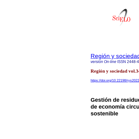
Región y socieda
versión On-line
ISSN
2448-
Región y sociedad vol
https://doi.org/10.22198/rys202
Gestión de residu
de economía circul
sostenible