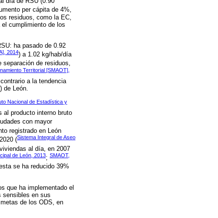
al día de RSU (0.90
 aumento per cápita de 4%,
hos residuos, como la EC,
a el cumplimiento de los
 RSU: ha pasado de 0.92
A], 2014
) a 1.02 kg/hab/día
e separación de residuos,
namiento Territorial [SMAOT],
contrario a la tendencia
) de León.
tuto Nacional de Estadística y
 al producto interno bruto
 ciudades con mayor
nto registrado en León
Sistema Integral de Aseo
2020 (
viviendas al día, en 2007
cipal de León, 2013
SMAOT,
;
 esta se ha reducido 39%
esos que ha implementado el
s sensibles en sus
s metas de los ODS, en