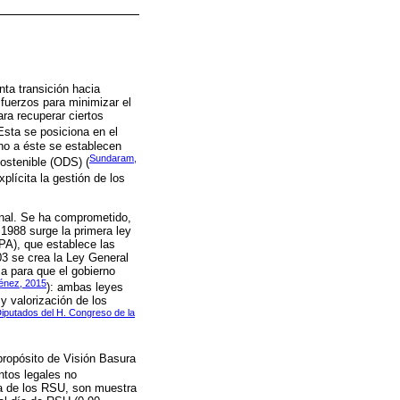
nta transición hacia
fuerzos para minimizar el
ra recuperar ciertos
 Esta se posiciona en el
rno a éste se establecen
Sundaram,
sostenible (ODS) (
plícita la gestión de los
onal. Se ha comprometido,
 1988 surge la primera ley
PA), que establece las
03 se crea la Ley General
a para que el gobierno
énez, 2015
): ambas leyes
y valorización de los
putados del H. Congreso de la
propósito de Visión Basura
ntos legales no
ia de los RSU, son muestra