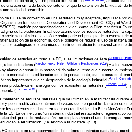
al borde del colapso, y “The product life factor” de
, artículo que l
 de una economía de bucle cerrado en el que la extensión de la vida útil de los
ia una sociedad sostenible.
pto de EC se ha convertido en una estrategia muy aceptada, impulsada por o
 Organisation for Economic Cooperation and Development (OECD) y el World 
WBCSD); también por organizaciones civiles, como la Ellen MacArthur Found
adigma de la producción lineal que asume que los recursos naturales, la cap
planeta son infinitos. La visión circular parte del principio de la escasez de 
erialización de la economía, con el objetivo de reducir el uso de materia pr
s ciclos ecológicos y económicos a partir de un eficiente aprovechamiento de 
Korhonen, Honk
tidad de estudios en torno a la EC, a las limitaciones de ésta (
Parchomenko, Nelen, Gillabel y Rechberger, 2019
s, a los indicadores (
) y a los nuev
ido ayudando a construir un marco sólido sobre el tema que sustenta la impleme
rgo, lo esencial en la edificación de este pensamiento, que se basa en diferen
Bruel, Kronenbe
eóricos importantes que se desprenden de la ecología industrial (
Graedel, 1994
emas productivos en analogía con los ecosistemas naturales (
), 
Erkman, 2001
conomía (
).
 mantener los recursos naturales que se utilizan en la manufactura durante 
or y poder reutilizarlos el número de veces que sea posible. También se enfo
ar las corrientes residuales en recursos reutilizables. La Ellen MacArthur Fo
e la EC. La define como “un sistema industrial restaurador o regenerativo por
caducidad’ por el de ‘restauración’, se desplaza hacia el uso de energías reno
judican la reutilización, y el retorno a la biosfera” (p. 3).
 EC consiste en una reconversión del sistema económico capitalista, puesto