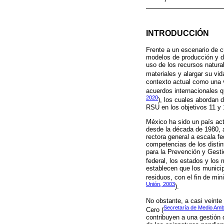
INTRODUCCIÓN
Frente a un escenario de c
modelos de producción y d
uso de los recursos natura
materiales y alargar su vid
contexto actual como una v
acuerdos internacionales qu
2020
), los cuales abordan d
RSU en los objetivos 11 y 
México ha sido un país act
desde la década de 1980, a 
rectora general a escala f
competencias de los distin
para la Prevención y Gest
federal, los estados y los
establecen que los municip
residuos, con el fin de mi
Unión, 2003
).
No obstante, a casi veinte
Secretaría de Medio Am
Cero (
contribuyen a una gestión 