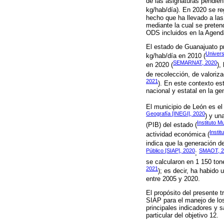
de las asignaturas pendie
kg/hab/día). En 2020 se re
hecho que ha llevado a las
mediante la cual se pretend
ODS incluidos en la Agend
El estado de Guanajuato pr
Univer
kg/hab/día en 2010 (
SEMARNAT, 2020
en 2020 (
),
de recolección, de valoriza
2021
). En este contexto es
nacional y estatal en la g
El municipio de León es el
Geografía [INEGI], 2020
) y un
Instituto 
(PIB) del estado (
Insti
actividad económica (
indica que la generación d
Público [SIAP], 2020
SMAOT, 2
;
se calcularon en 1 150 ton
2021
); es decir, ha habido
entre 2005 y 2020.
El propósito del presente t
SIAP para el manejo de los
principales indicadores y 
particular del objetivo 12.