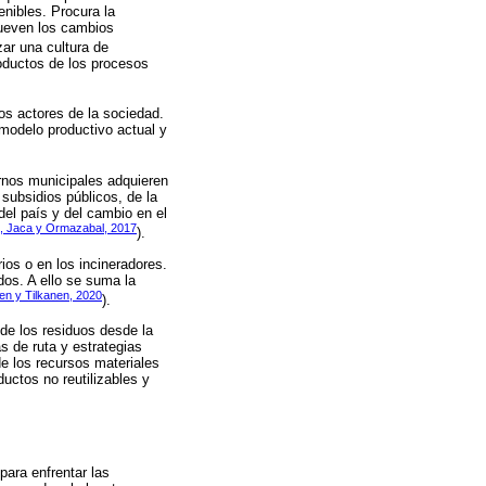
nibles. Procura la
mueven los cambios
zar una cultura de
roductos de los procesos
sos actores de la sociedad.
modelo productivo actual y
ernos municipales adquieren
subsidios públicos, de la
 del país y del cambio en el
o, Jaca y Ormazabal, 2017
).
rios o en los incineradores.
dos. A ello se suma la
en y Tilkanen, 2020
).
 de los residuos desde la
as de ruta y estrategias
de los recursos materiales
ductos no reutilizables y
ara enfrentar las