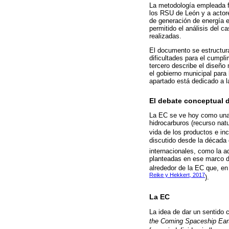
La metodología empleada fu
los RSU de León y a actore
de generación de energía el
permitido el análisis del 
realizadas.
El documento se estructura
dificultades para el cumpl
tercero describe el diseño
el gobierno municipal para
apartado está dedicado a l
El debate conceptual d
La EC se ve hoy como una 
hidrocarburos (recurso nat
vida de los productos e in
discutido desde la década
internacionales, como la 
planteadas en ese marco da
alrededor de la EC que, en
Reike y Hekkert, 2017
).
La EC
La idea de dar un sentido 
the Coming Spaceship Ear