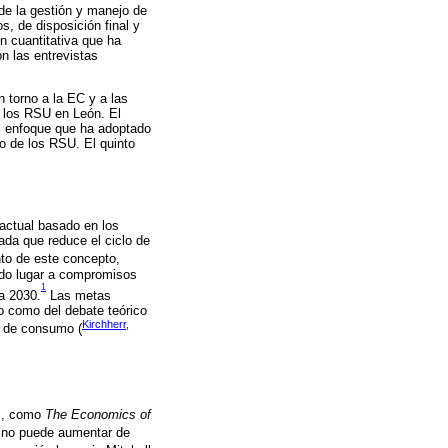
de la gestión y manejo de
, de disposición final y
ón cuantitativa que ha
n las entrevistas
 torno a la EC y a las
e los RSU en León. El
el enfoque que ha adoptado
to de los RSU. El quinto
actual basado en los
ada que reduce el ciclo de
nto de este concepto,
ado lugar a compromisos
1
a 2030.
Las metas
o como del debate teórico
Kirchherr,
y de consumo (
os, como
The Economics of
a no puede aumentar de