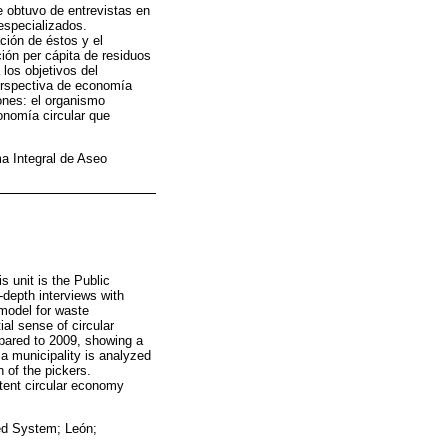
se obtuvo de entrevistas en
especializados.
ción de éstos y el
ción per cápita de residuos
los objetivos del
perspectiva de economía
iones: el organismo
onomía circular que
ma Integral de Aseo
 unit is the Public
-depth interviews with
model for waste
al sense of circular
mpared to 2009, showing a
a municipality is analyzed
n of the pickers.
stent circular economy
ted System; León;