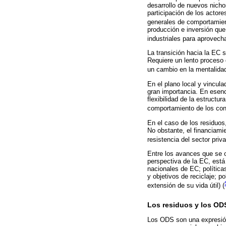
desarrollo de nuevos nich
participación de los actor
generales de comportamien
producción e inversión que
industriales para aprovecha
La transición hacia la EC s
Requiere un lento proceso 
un cambio en la mentalidad
En el plano local y vincul
gran importancia. En esenc
flexibilidad de la estructu
comportamiento de los co
En el caso de los residuos,
No obstante, el financiami
resistencia del sector priva
Entre los avances que se o
perspectiva de la EC, está 
nacionales de EC; política
y objetivos de reciclaje; p
extensión de su vida útil) (
Los residuos y los OD
Los ODS son una expresión