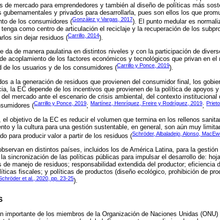
os de mercado para emprendedores y también al diseño de políticas más soste
es gubernamentales y privados para desarrollarla, pues son ellos los que pro
González y Vargas, 2017
to de los consumidores (
). El punto medular es normali
 tenga como centro de articulación el reciclaje y la recuperación de los subp
Carrillo, 2014
rlos sin dejar residuos (
).
e da de manera paulatina en distintos niveles y con la participación de diver
de acoplamiento de los factores económicos y tecnológicos que privan en el 
Carrillo y Ponce, 2019
 de los usuarios y de los consumidores (
).
ados a la generación de residuos que provienen del consumidor final, los gobi
ia, la EC depende de los incentivos que provienen de la política de apoyos y 
ra del mercado ante el escenario de crisis ambiental, del contexto institucional
Carrillo y Ponce, 2019
Martínez, Henríquez, Freire y Rodríguez, 2019
Priet
nsumidores (
;
;
 el objetivo de la EC es reducir el volumen que termina en los rellenos sanita
ento y la cultura para una gestión sustentable, en general, son aún muy limita
Schröder, Albaladejo, Alonso, MacEw
do para producir valor a partir de los residuos (
bservan en distintos países, incluidos los de América Latina, para la gestión
la sincronización de las políticas públicas para impulsar el desarrollo de: hoj
s de manejo de residuos; responsabilidad extendida del productor; eficiencia 
olíticas fiscales; y políticas de productos (diseño ecológico, prohibición de pro
Schröder et al., 2020, pp. 23-25
).
S
 importante de los miembros de la Organización de Naciones Unidas (ONU) p