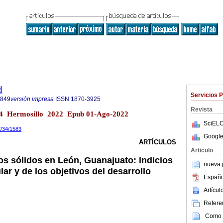
d
Servicios 
4849
versión impresa
ISSN
1870-3925
Revista
.34 Hermosillo 2022 Epub 01-Ago-2022
SciELO
2/34/1583
Google
ARTÍCULOS
Articulo
os sólidos en León, Guanajuato: indicios
nueva p
ar y de los objetivos del desarrollo
Españo
Artícu
Referen
Como c