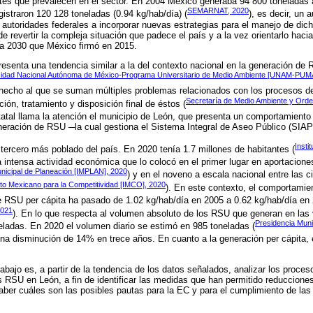
ntes que prevalecen en el sector. En 2004 México generaba 94 800 toneladas 
SEMARNAT, 2020
gistraron 120 128 toneladas (0.94 kg/hab/día) (
), es decir, un
 autoridades federales a incorporar nuevas estrategias para el manejo de dic
e revertir la compleja situación que padece el país y a la vez orientarlo haci
a 2030 que México firmó en 2015.
esenta una tendencia similar a la del contexto nacional en la generación de
sidad Nacional Autónoma de México-Programa Universitario de Medio Ambiente [UNAM-PUM
 hecho al que se suman múltiples problemas relacionados con los procesos d
Secretaría de Medio Ambiente y Orde
ción, tratamiento y disposición final de éstos (
tatal llama la atención el municipio de León, que presenta un comportamiento 
eneración de RSU ─la cual gestiona el Sistema Integral de Aseo Público (SIAP
Insti
 tercero más poblado del país. En 2020 tenía 1.7 millones de habitantes (
a intensa actividad económica que lo colocó en el primer lugar en aportaciones
Municipal de Planeación [IMPLAN], 2020
) y en el noveno a escala nacional entre las
tuto Mexicano para la Competitividad [IMCO], 2020
). En este contexto, el comportamie
e RSU per cápita ha pasado de 1.02 kg/hab/día en 2005 a 0.62 kg/hab/día en 
021
). En lo que respecta al volumen absoluto de los RSU que generan en las 
Presidencia Muni
eladas. En 2020 el volumen diario se estimó en 985 toneladas (
 una disminución de 14% en trece años. En cuanto a la generación per cápita,
rabajo es, a partir de la tendencia de los datos señalados, analizar los proc
 RSU en León, a fin de identificar las medidas que han permitido reduccione
saber cuáles son las posibles pautas para la EC y para el cumplimiento de la