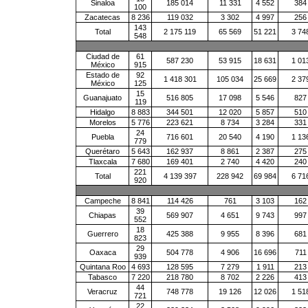
Sinaloa
185 014
11 331
4 552
384
100
Zacatecas
8 236
119 032
3 302
4 997
256
143
Total
2 175 119
65 569
51 221
3 74
548
Ciudad de
61
587 230
53 915
18 631
1 01
México
915
Estado de
92
1 418 301
105 034
25 669
2 37
México
125
15
Guanajuato
516 805
17 098
5 546
827
119
Hidalgo
8 883
344 501
12 020
5 857
510
Morelos
5 776
223 621
8 734
3 284
331
24
Puebla
716 601
20 540
4 190
1 13
779
Querétaro
5 643
162 937
8 861
2 387
275
Tlaxcala
7 680
169 401
2 740
4 420
240
221
Total
4 139 397
228 942
69 984
6 71
920
Campeche
8 841
114 426
761
3 103
162
39
Chiapas
569 907
4 651
9 743
997
552
18
Guerrero
425 388
9 955
8 396
681
823
29
Oaxaca
504 778
4 906
16 696
711
939
Quintana Roo
4 693
128 595
7 279
1 911
213
Tabasco
7 220
218 780
8 702
2 226
413
44
Veracruz
748 778
19 126
12 026
1 51
721
22