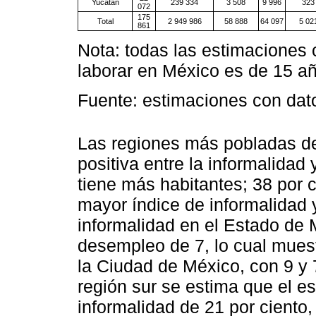
Yucatán
239 334
3 508
9 996
323
072
175
Total
2 949 986
58 888
64 097
5 02
861
Nota: todas las estimaciones
laborar en México es de 15 a
Fuente: estimaciones con da
Las regiones más pobladas de
positiva entre la informalidad
tiene más habitantes; 38 por c
mayor índice de informalidad
informalidad en el Estado de 
desempleo de 7, lo cual muest
la Ciudad de México, con 9 y 
región sur se estima que el e
informalidad de 21 por ciento