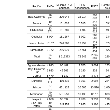
Mujeres PEA
PEA
Hombr
Región
PNEA
PNEA
ocupada
desocupada
ocu
26
398
Baja California
200 044
15 214
54 
123
670
19
342
Sonora
181 626
8 515
39 
410
830
13
366
Chihuahua
181 780
11 402
49 
174
612
268
Coahuila
8 004
151 267
6 002
23 
506
441
Nuevo León
18167
246 586
13 959
57 
307
427
Tamaulipas
9 772
256 070
17 451
64
434
94
2 245
Total
1 217373
72 543
290
650
359
Aguascalientes
4 813
96 489
1 705
3 004
153
Baja California
1 823
46 568
3 190
232
84 
Sur
Colima
5 470
71 139
1 796
3 474
100
11
Durango
110 316
5 101
2 092
224
212
27
Jalisco
651 125
20 386
13 576
1 06
210
40
Michoacán
551 550
10 133
12 781
873
109
Nayarit
7 068
98 634
1 700
3 333
178
San Luis
19
245 252
6 925
3 180
425
Potosí
507
18