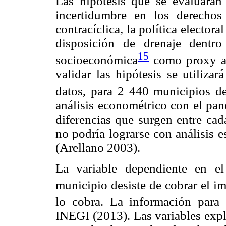
Las hipótesis que se evaluarán
incertidumbre en los derechos 
contracíclica, la política electora
disposición de drenaje dentr
15
socioeconómica
como proxy al 
validar las hipótesis se utiliza
datos, para 2 440 municipios d
análisis econométrico con el pane
diferencias que surgen entre cad
no podría lograrse con análisis e
(Arellano 2003).
La variable dependiente en e
municipio desiste de cobrar el i
lo cobra. La información para
INEGI (2013). Las variables expli