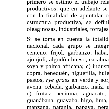
primero se estimó el trabajo rel
productivos, que en adelante s
con la finalidad de apuntalar o
estructura productiva, se defin
oleaginosas, industriales, forrajes,
Si se toma en cuenta la totalida
nacional, cada grupo se integr
centeno, frijol, garbanzo, haba,
ajonjolí, algodón hueso, cacahuat
soya y palma africana; c) industr
copra, henequén, higuerilla, hule
pastos,
rye grass
en verde y sor
avena, cebada, garbanzo, maíz, na
e) frutas: aceituna, aguacate,
guanábana, guayaba, higo, lima,
manzana, naranja, papaya, pera,