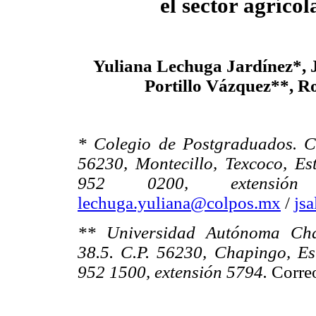
el sector agríco
Yuliana Lechuga Jardínez*, 
Portillo Vázquez**, R
* Colegio de Postgraduados. Ca
56230, Montecillo, Texcoco, Es
952 0200, extensi
lechuga.yuliana@colpos.mx
/
js
** Universidad Autónoma Chap
38.5. C.P. 56230, Chapingo, Es
952 1500, extensión 5794.
Corre