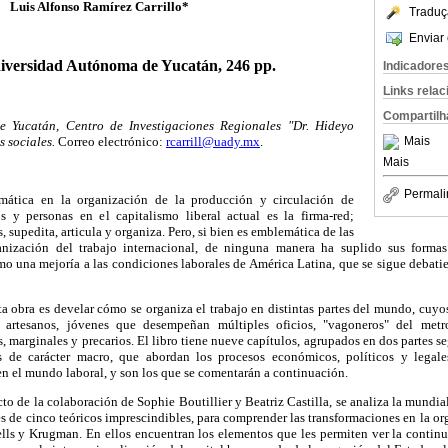
Luis Alfonso Ramírez Carrillo*
Traduç
Enviar 
iversidad Autónoma de Yucatán, 246 pp.
Indicadore
Links rela
Compartilh
 Yucatán, Centro de Investigaciones Regionales "Dr. Hideyo
 sociales.
Correo electrónico:
rcarrill@uady.mx
.
Mais
Mais
Permali
mática en la organización de la producción y circulación de
os y personas en el capitalismo liberal actual es la firma-red;
s, supedita, articula y organiza. Pero, si bien es emblemática de las
anización del trabajo internacional, de ninguna manera ha suplido sus formas
mo una mejoría a las condiciones laborales de América Latina, que se sigue debatie
ta obra es develar cómo se organiza el trabajo en distintas partes del mundo, cuyos
as, artesanos, jóvenes que desempeñan múltiples oficios, "vagoneros" del metr
marginales y precarios. El libro tiene nueve capítulos, agrupados en dos partes se
 de carácter macro, que abordan los procesos económicos, políticos y legale
n el mundo laboral, y son los que se comentarán a continuación.
cto de la colaboración de Sophie Boutillier y Beatriz Castilla, se analiza la mundi
es de cinco teóricos imprescindibles, para comprender las transformaciones en la or
lls y Krugman. En ellos encuentran los elementos que les permiten ver la continui