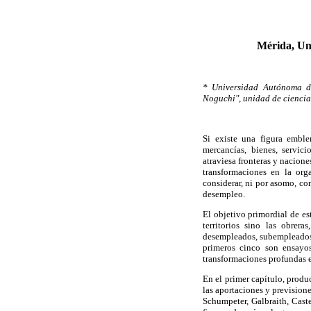
Mérida, Un
* Universidad Autónoma de
Noguchi", unidad de ciencias
Si existe una figura emble
mercancías, bienes, servici
atraviesa fronteras y nacione
transformaciones en la org
considerar, ni por asomo, co
desempleo.
El objetivo primordial de es
territorios sino las obrer
desempleados, subempleados, 
primeros cinco son ensayos
transformaciones profundas e
En el primer capítulo, produ
las aportaciones y prevision
Schumpeter, Galbraith, Caste