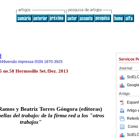
d
Serviços P
849
versão impressa
ISSN
1870-3925
Journal
5 no.58 Hermosillo Set./Dez. 2013
SciELO
Google
Artigo
Espanh
 Ramos y Beatriz Torres Góngora (editoras)
Artigo
ellas del trabajo: de la firma red a los "otros
Referên
trabajos"
Como c
SciELO