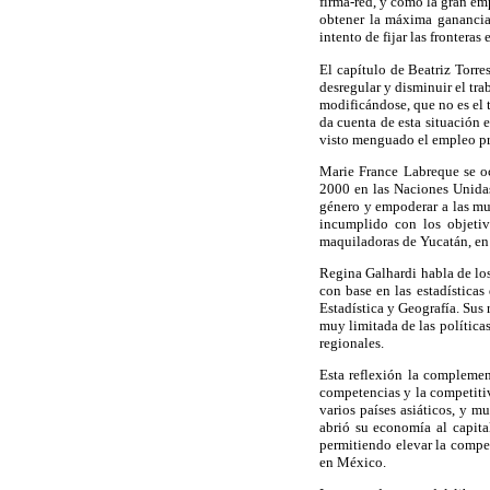
firma-red, y cómo la gran em
obtener la máxima ganancia.
intento de fijar las frontera
El capítulo de Beatriz Torre
desregular y disminuir el tr
modificándose, que no es el 
da cuenta de esta situación 
visto menguado el empleo pro
Marie France Labreque se oc
2000 en las Naciones Unidas
género y empoderar a las mu
incumplido con los objetiv
maquiladoras de Yucatán, e
Regina Galhardi habla de los
con base en las estadísticas
Estadística y Geografía. Sus
muy limitada de las política
regionales.
Esta reflexión la complemen
competencias y la competiti
varios países asiáticos, y 
abrió su economía al capita
permitiendo elevar la compe
en México.