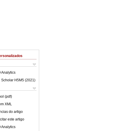
ersonalizados
 Analytics
 Scholar H5M5 (
2021
)
ol (pdf)
 em XML
cias do artigo
itar este artigo
 Analytics