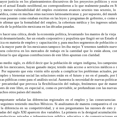
ayor justicia en los planteamientos discursivos de los proyectos políticos y ec
on el actual Estado neoliberal, no correspondieron a lo que realmente pasaba en 
 y menor vulnerabilidad del empleo existieron avances sexenio tras sexenio, l
médica, como en muchas otras naciones latinoamericanas y, por supuesto, del mund
cosas pasaran como estaban escritas en las leyes y programas de gobierno, o como e
 afirmar que la formalidad del empleo, la cobertura médica y los ingresos salarial
oría de la población mexicana en las décadas pasadas.
es hacer una crítica, desde la economía política, levantando los mantos de la viej
stá desmantelando; fue un estado corporativo y populista que fingió ser un Estado de
crítica en materia de empleo y capacitación y, para muchos segmentos de población 
a la mayor parte de los mexicanos tampoco les iba mejor. Y tenemos también nuevo
era colectiva en los mercados de trabajo en la cantidad que lo están ahora, co
forzar lo que algunas contribuciones de este libro apuntan con claridad.
imo medio siglo, es difícil decir que la población de origen indígena, los campesi
a de los mexicanos, hayan ganado mejor, tenido más acceso a servicios médicos o 
. Por supuesto que esta visión sólo ayuda a complicar los problemas actuales, p
pleo y bienestar social las soluciones están en el futuro y no en el pasado, por 
ticas públicas como para el análisis social. Aumenta la necesidad de nuevas política
y precariedad que provoca la flexibilización del trabajo, fenómenos que de man
res de este libro, en especial si, como es previsible, se profundizan con las nuevas
chos otros países del mundo.
importante señalar las diferencias regionales en el empleo y las consecuencias
ues seguimos teniendo muchos Méxicos. Si analizamos de manera comparativa el c
a la diferencia en su competitividad, y si nos preguntamos las razones de esto y
cadas del siglo XXI aparecen dos variables. La primera es la desigual acumulación 
productivas privadas e infraestructura pública, educativa y de comunicaciones 