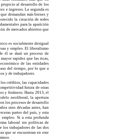
propicio al desarrollo de los
eo e ingresos. La segunda es
dos que demandan más bienes y
orecido la creación de redes
ndamentales para la aparición
ción de mercados abiertos que
éxico es socialmente desigual
esas y empleo. El liberalismo
de él se dará un proceso de
mayor rapidez que las ricas,
 económico de las entidades
aso del tiempo, por lo que a
os y de trabajadores.
los créditos, las capacidades
competitividad futura de otras
es y foráneos. Hasta 2013, el
odelo neoliberal, la apertura
n los procesos de desarrollo
años sino décadas antes, han
ceras partes del país, y esta
 empleo. Si a esta profunda
rma laboral sin políticas de
e los trabajadores de las dos
las que se encuentran en este
ráneo.