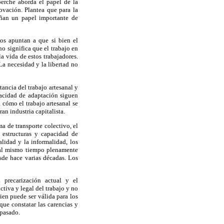
perche aborda el papel de la
novación. Plantea que para la
eñan un papel importante de
os apuntan a que si bien el
o significa que el trabajo en
la vida de estos trabajadores.
La necesidad y la libertad no
ancia del trabajo artesanal y
pacidad de adaptación siguen
 cómo el trabajo artesanal se
n industria capitalista.
a de transporte colectivo, el
estructuras y capacidad de
alidad y la informalidad, los
o al mismo tiempo plenamente
esde hace varias décadas. Los
 precarización actual y el
tiva y legal del trabajo y no
ien puede ser válida para los
 que constatar las carencias y
 pasado.