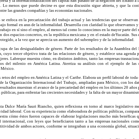
presa y la internacionalización del capital han pasado de la negación del Estado a 
 Lo menos que puede decirse es que esta discusión sigue abierta, y que la con
s entre las grandes compañías y las economías nacionales.
s se enfoca en la precarización del trabajo actual y las tendencias que se observa
abajo formal en aras de la informalidad. Desarrolla con claridad lo que observamos y
trabajo en sí sino el empleo, al menos tal como lo conocimos en la mayor parte del 
en dos espacios concretos, en la república mexicana y en el estado deYucatán. Su
tegido, a la vez que se aprecia un aumento del subempleo y de la informalidad.
upa de las desigualdades de género. Parte de los resultados de la Asamblea del 
, cuyo tercer objetivo trata de las relaciones de género, y establece una agenda 
jeres. Labreque muestra cómo, en distintos ámbitos, tanto las empresas trasnacion
os del milenio en América Latina. Aterriza su análisis con el ejemplo de las 
n México.
 retos del empleo en América Latina y el Caribe. Elabora un perfil laboral de toda 
 de la Organización Internacional del Trabajo, ampliadas para México, con los da
 resultados muestran el avance de la precariedad del empleo en los últimos 20 años p
s públicas, para enfrentar las crecientes necesidades y la falta de un mayor dinamis
ta Dulce María Sauri Riancho, quien reflexiona en torno al marco legislativo m
vidad laboral. Con su experiencia como elaboradora de políticas públicas, compara
muestra cómo éstos fueron capaces de elaborar legislaciones mucho más benéficas 
l internacional, con leyes que beneficiaron tanto a las empresas nacionales como
titividad de ambos actores, conforme se integraban a una economía global, situac