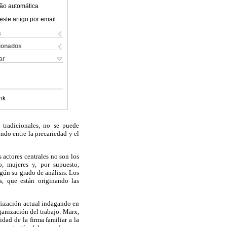
ão automática
este artigo por email
s
cionados
ar
nk
 tradicionales, no se puede
ndo entre la precariedad y el
 actores centrales no son los
o, mujeres y, por supuesto,
gún su grado de análisis. Los
s, que están originando las
alización actual indagando en
ganización del trabajo: Marx,
dad de la firma familiar a la