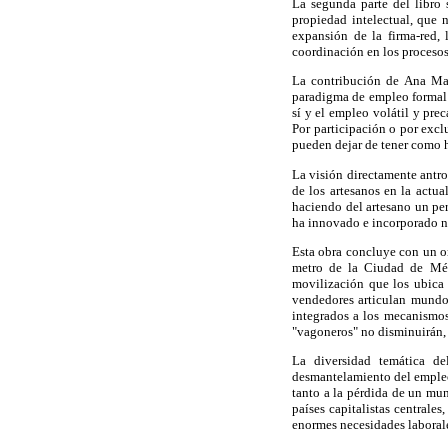
La segunda parte del libro 
propiedad intelectual, que n
expansión de la firma-red,
coordinación en los procesos
La contribución de Ana Mar
paradigma de empleo formal e
sí y el empleo volátil y prec
Por participación o por excl
pueden dejar de tener como h
La visión directamente antro
de los artesanos en la actu
haciendo del artesano un per
ha innovado e incorporado nu
Esta obra concluye con un or
metro de la Ciudad de Méx
movilización que los ubica a
vendedores articulan mundos
integrados a los mecanismos 
"vagoneros" no disminuirán, 
La diversidad temática de
desmantelamiento del empleo 
tanto a la pérdida de un mun
países capitalistas centrales
enormes necesidades laborales