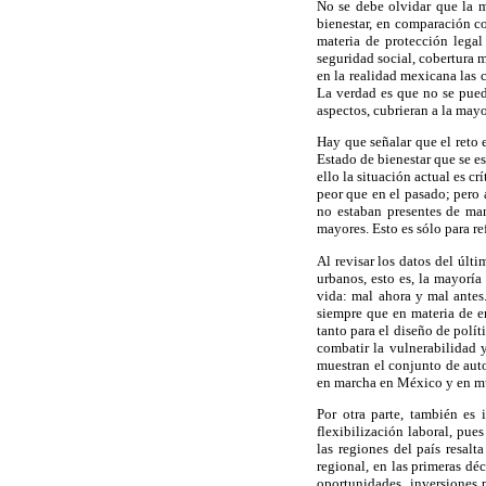
No se debe olvidar que la m
bienestar, en comparación c
materia de protección legal
seguridad social, cobertura 
en la realidad mexicana las 
La verdad es que no se puede
aspectos, cubrieran a la may
Hay que señalar que el reto 
Estado de bienestar que se e
ello la situación actual es 
peor que en el pasado; pero 
no estaban presentes de man
mayores. Esto es sólo para re
Al revisar los datos del últ
urbanos, esto es, la mayorí
vida: mal ahora y mal antes
siempre que en materia de em
tanto para el diseño de polí
combatir la vulnerabilidad 
muestran el conjunto de auto
en marcha en México y en mu
Por otra parte, también es 
flexibilización laboral, p
las regiones del país resalt
regional, en las primeras dé
oportunidades, inversiones 