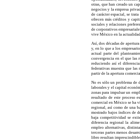
otras, que han creado un cap
negocios y la empresa priva
de carácter espacial, se tra
ofrecen más créditos y capi
sociales y relaciones prefer
de corporativos empresariale
vive México en la actualidad
Así, dos décadas de apertura
y, en lo que a los empresari
actual parte del planteami
convergencia en el que las 
reduciendo así el diferenc
federativas muestra que las
partir de la apertura comerci
No es sólo un problema de di
laborales y el capital económ
zonas para impulsar un emple
resultado de este proceso es
comercial en México se ha v
regional, así como de una b
mostrado bajos índices de de
baja competitividad se ext
diferencia regional la alim
empleo alternativas, distint
terceras partes menos desarr
libro resultan imprescindibl