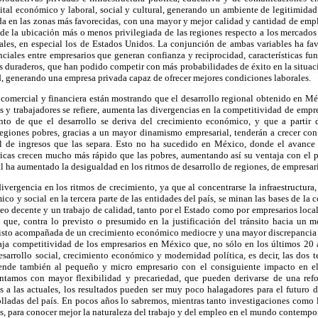
ital económico y laboral, social y cultural, generando un ambiente de legitimidad 
da en las zonas más favorecidas, con una mayor y mejor calidad y cantidad de empl
ta de la ubicación más o menos privilegiada de las regiones respecto a los merca
tales, en especial los de Estados Unidos. La conjunción de ambas variables ha fav
enciales entre empresarios que generan confianza y reciprocidad, características fu
s duraderos, que han podido competir con más probabilidades de éxito en la situa
, generando una empresa privada capaz de ofrecer mejores condiciones laborales.
 comercial y financiera están mostrando que el desarrollo regional obtenido en M
os y trabajadores se refiere, aumenta las divergencias en la competitividad de empr
ento de que el desarrollo se deriva del crecimiento económico, y que a partir 
regiones pobres, gracias a un mayor dinamismo empresarial, tenderán a crecer con 
ial de ingresos que las separa. Esto no ha sucedido en México, donde el avance
 ricas crecen mucho más rápido que las pobres, aumentando así su ventaja con el p
al ha aumentado la desigualdad en los ritmos de desarrollo de regiones, de empresari
vergencia en los ritmos de crecimiento, ya que al concentrarse la infraestructura, 
ico y social en la tercera parte de las entidades del país, se minan las bases de la 
o decente y un trabajo de calidad, tanto por el Estado como por empresarios local
 que, contra lo previsto o presumido en la justificación del tránsito hacia un m
isto acompañada de un crecimiento económico mediocre y una mayor discrepancia e
aja competitividad de los empresarios en México que, no sólo en los últimos 20 
sarrollo social, crecimiento económico y modernidad política, es decir, las dos ter
iende también al pequeño y micro empresario con el consiguiente impacto en el
entamos con mayor flexibilidad y precariedad, que pueden derivarse de una refo
as a las actuales, los resultados pueden ser muy poco halagadores para el futuro d
olladas del país. En pocos años lo sabremos, mientras tanto investigaciones como 
es, para conocer mejor la naturaleza del trabajo y del empleo en el mundo contempo