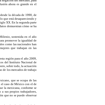
la negación del mercado, para
fusión ahora es grande en el
n desde la década de 1990, de
 lo que está desapareciendo y
siglo XX. En la segunda parte
s datos demuestran cómo se ha
Milenio, sostenida en el año
para promover la igualdad de
ales como las nacionales han
mujeres que trabajan en las
esta región para el año 2009,
tos del Instituto Nacional de
ero, sobre todo, la actuación
mo de los mercados de trabajo
exicano, que se ocupa de las
 el caso de México con el de
que la mexicana, conforme se
 a sus propios trabajadores,
ión que no se puede observar