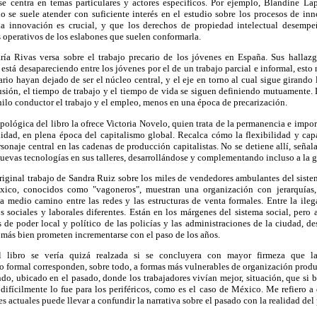
se centra en temas particulares y actores específicos. Por ejemplo, Blandine La
o se suele atender con suficiente interés en el estudio sobre los procesos de in
 la innovación es crucial, y que los derechos de propiedad intelectual desemp
 operativos de los eslabones que suelen conformarla.
ía Rivas versa sobre el trabajo precario de los jóvenes en España. Sus hallazg
stá desapareciendo entre los jóvenes por el de un trabajo parcial e informal, esto n
ario hayan dejado de ser el núcleo central, y el eje en torno al cual sigue girando 
usión, el tiempo de trabajo y el tiempo de vida se siguen definiendo mutuamente. 
ilo conductor el trabajo y el empleo, menos en una época de precarización.
pológica del libro la ofrece Victoria Novelo, quien trata de la permanencia e import
alidad, en plena época del capitalismo global. Recalca cómo la flexibilidad y ca
sonaje central en las cadenas de producción capitalistas. No se detiene allí, señala
evas tecnologías en sus talleres, desarrollándose y complementando incluso a la gra
iginal trabajo de Sandra Ruiz sobre los miles de vendedores ambulantes del sistem
ico, conocidos como "vagoneros", muestran una organización con jerarquías, 
 medio camino entre las redes y las estructuras de venta formales. Entre la ileg
 sociales y laborales diferentes. Están en los márgenes del sistema social, per
de poder local y político de las policías y las administraciones de la ciudad, d
más bien prometen incrementarse con el paso de los años.
l libro se vería quizá realzada si se concluyera con mayor firmeza que la
formal corresponden, sobre todo, a formas más vulnerables de organización produc
do, ubicado en el pasado, donde los trabajadores vivían mejor, situación, que si b
, difícilmente lo fue para los periféricos, como es el caso de México. Me refiero a
 actuales puede llevar a confundir la narrativa sobre el pasado con la realidad del